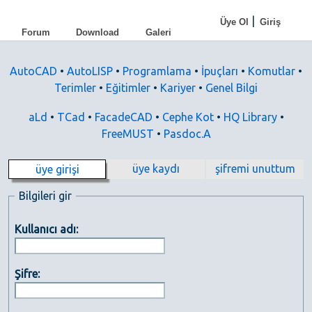
|
Üye Ol
Giriş
Forum
Download
Galeri
AutoCAD
•
AutoLISP
•
Programlama
•
İpuçları
•
Komutlar
•
Terimler
•
Eğitimler
•
Kariyer
•
Genel Bilgi
aLd
•
TCad
•
FacadeCAD
•
Cephe Kot
•
HQ Library
•
FreeMUST
•
Pasdoc.A
üye kaydı
şifremi unuttum
üye girişi
Bilgileri gir
Kullanıcı adı:
Şifre: