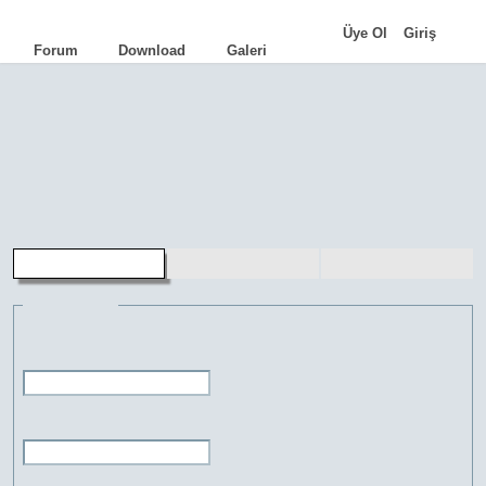
|
Üye Ol
Giriş
Forum
Download
Galeri
AutoCAD
•
AutoLISP
•
Programlama
•
İpuçları
•
Komutlar
•
Terimler
•
Eğitimler
•
Kariyer
•
Genel Bilgi
aLd
•
TCad
•
FacadeCAD
•
Cephe Kot
•
HQ Library
•
FreeMUST
•
Pasdoc.A
üye kaydı
şifremi unuttum
üye girişi
Bilgileri gir
Kullanıcı adı:
Şifre: