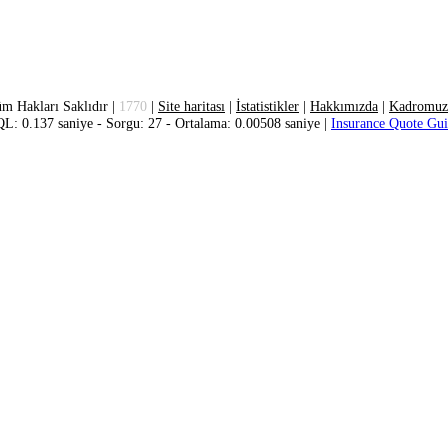
m Hakları Saklıdır |
1770
|
Site haritası
|
İstatistikler
|
Hakkımızda
|
Kadromuz
L: 0.137 saniye - Sorgu: 27 - Ortalama: 0.00508 saniye |
Insurance Quote Gu