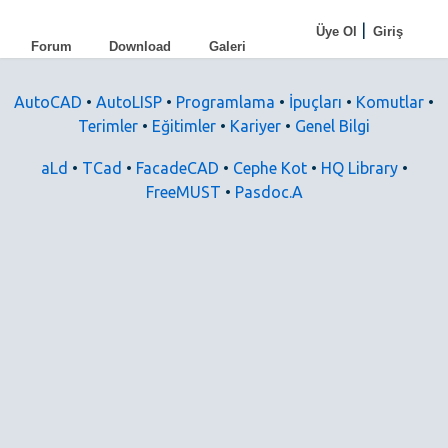
|
Üye Ol
Giriş
Forum
Download
Galeri
AutoCAD
•
AutoLISP
•
Programlama
•
İpuçları
•
Komutlar
•
Terimler
•
Eğitimler
•
Kariyer
•
Genel Bilgi
aLd
•
TCad
•
FacadeCAD
•
Cephe Kot
•
HQ Library
•
FreeMUST
•
Pasdoc.A