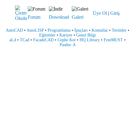
Üye Ol
|
Giriş
Forum
Download
Galeri
AutoCAD
•
AutoLISP
•
Programlama
•
İpuçları
•
Komutlar
•
Terimler
•
Eğitimler
•
Kariyer
•
Genel Bilgi
aLd
•
TCad
•
FacadeCAD
•
Cephe Kot
•
HQ Library
•
FreeMUST
•
Pasdoc.A