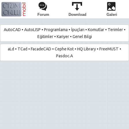
Forum
Download
Galeri
AutoCAD
•
AutoLISP
•
Programlama
•
İpuçları
•
Komutlar
•
Terimler
•
Eğitimler
•
Kariyer
•
Genel Bilgi
aLd
•
TCad
•
FacadeCAD
•
Cephe Kot
•
HQ Library
•
FreeMUST
•
Pasdoc.A