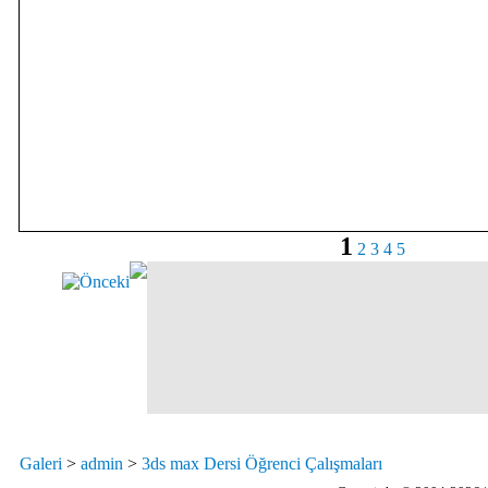
1
2
3
4
5
Galeri
>
admin
>
3ds max Dersi Öğrenci Çalışmaları