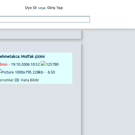
Üye Ol
Giriş Yap
veya
ehmetakca: Mutfak çizimi
dmin
- 19.10.2006 10:52
125780
1000x795 228kb -
6.50
orumlar
(0)
Hata Bildir