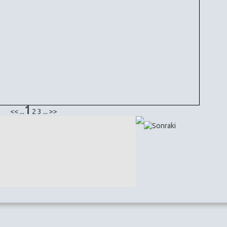
1
<<
...
2
3
...
>>