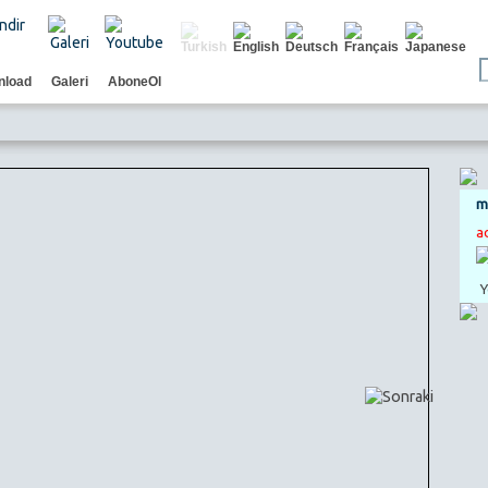
nload
Galeri
AboneOl
m
a
Y