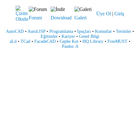
Üye Ol
|
Giriş
Forum
Download
Galeri
AutoCAD
•
AutoLISP
•
Programlama
•
İpuçları
•
Komutlar
•
Terimler
•
Eğitimler
•
Kariyer
•
Genel Bilgi
aLd
•
TCad
•
FacadeCAD
•
Cephe Kot
•
HQ Library
•
FreeMUST
•
Pasdoc.A