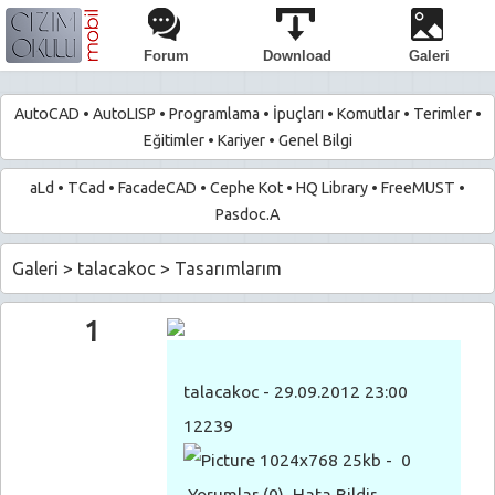
Forum
Download
Galeri
AutoCAD
•
AutoLISP
•
Programlama
•
İpuçları
•
Komutlar
•
Terimler
•
Eğitimler
•
Kariyer
•
Genel Bilgi
aLd
•
TCad
•
FacadeCAD
•
Cephe Kot
•
HQ Library
•
FreeMUST
•
Pasdoc.A
Galeri
>
talacakoc
>
Tasarımlarım
1
talacakoc
- 29.09.2012 23:00
12239
1024x768 25kb -
0
Yorumlar
(0)
Hata Bildir