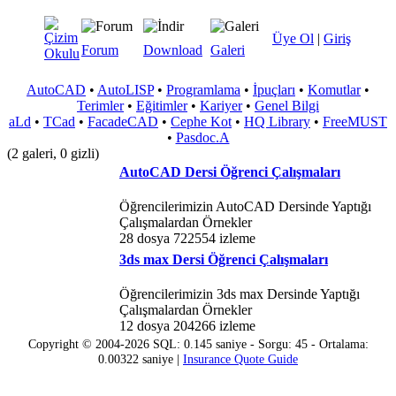
Üye Ol
|
Giriş
Forum
Download
Galeri
AutoCAD
•
AutoLISP
•
Programlama
•
İpuçları
•
Komutlar
•
Terimler
•
Eğitimler
•
Kariyer
•
Genel Bilgi
aLd
•
TCad
•
FacadeCAD
•
Cephe Kot
•
HQ Library
•
FreeMUST
•
Pasdoc.A
(2 galeri, 0 gizli)
AutoCAD Dersi Öğrenci Çalışmaları
Öğrencilerimizin AutoCAD Dersinde Yaptığı
Çalışmalardan Örnekler
28 dosya 722554 izleme
3ds max Dersi Öğrenci Çalışmaları
Öğrencilerimizin 3ds max Dersinde Yaptığı
Çalışmalardan Örnekler
12 dosya 204266 izleme
Copyright © 2004-2026 SQL: 0.145 saniye - Sorgu: 45 - Ortalama:
0.00322 saniye |
Insurance Quote Guide