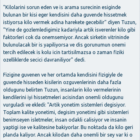
"Kilolarini sorun eden ve is arama surecinin esiginde
bulunan bir kisi eger kendisini daha guvende hissetmek
istiyorsa kilo vermek adina harekete gecebilir" diyen Tuzun,
"Yine de gozlemledigimiz kadariyla artik isverenler kilo gibi
faktorleri cok da onemsemiyor. Ancak sirketin vitrininde
bulunulacak bir is yapiliyorsa ve dis gorunumun onemi
tercih edilecek is kolu icin tartisilmazsa o zaman fiziki
ozelliklerde secici davraniliyor" dedi.
Fizigine guvenen ve her ortamda kendisini fizigiyle de
guvende hisseden kisilerin ozguvenlerinin daha fazla
oldugunu belirten Tuzun, insanlarin kilo vermelerinin
kendilerini iyi hissetmeleri acisindan onemli oldugunu
vurguladi ve ekledi: "Artik yonetim sistemleri degisiyor.
Toplam kalite yonetimi, degisim yonetimi gibi sistemleri
benimseyen isletmeler, insan odakli calisiyor ve insanin
yaptigi ise ve kalitesine bakiyorlar. Bu noktada da kilo geri
planda kaliyor. Ancak kilodan daha onemli bir sey var ki o