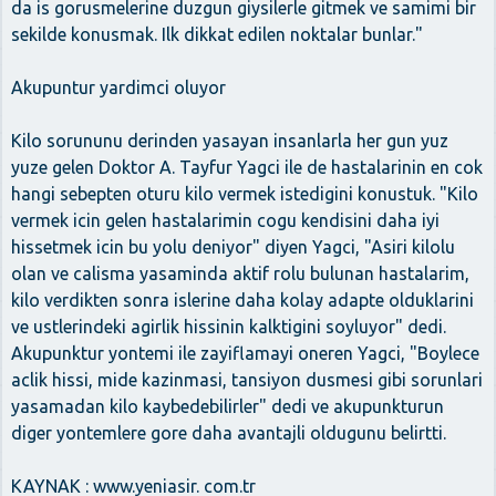
da is gorusmelerine duzgun giysilerle gitmek ve samimi bir
sekilde konusmak. Ilk dikkat edilen noktalar bunlar."
Akupuntur yardimci oluyor
Kilo sorununu derinden yasayan insanlarla her gun yuz
yuze gelen Doktor A. Tayfur Yagci ile de hastalarinin en cok
hangi sebepten oturu kilo vermek istedigini konustuk. "Kilo
vermek icin gelen hastalarimin cogu kendisini daha iyi
hissetmek icin bu yolu deniyor" diyen Yagci, "Asiri kilolu
olan ve calisma yasaminda aktif rolu bulunan hastalarim,
kilo verdikten sonra islerine daha kolay adapte olduklarini
ve ustlerindeki agirlik hissinin kalktigini soyluyor" dedi.
Akupunktur yontemi ile zayiflamayi oneren Yagci, "Boylece
aclik hissi, mide kazinmasi, tansiyon dusmesi gibi sorunlari
yasamadan kilo kaybedebilirler" dedi ve akupunkturun
diger yontemlere gore daha avantajli oldugunu belirtti.
KAYNAK : www.yeniasir. com.tr