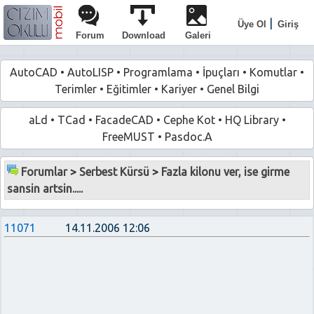
|
Üye Ol
Giriş
Forum
Download
Galeri
AutoCAD
•
AutoLISP
•
Programlama
•
İpuçları
•
Komutlar
•
Terimler
•
Eğitimler
•
Kariyer
•
Genel Bilgi
aLd
•
TCad
•
FacadeCAD
•
Cephe Kot
•
HQ Library
•
FreeMUST
•
Pasdoc.A
Forumlar
>
Serbest Kürsü
>
Fazla kilonu ver, ise girme
sansin artsin.....
11071
14.11.2006 12:06