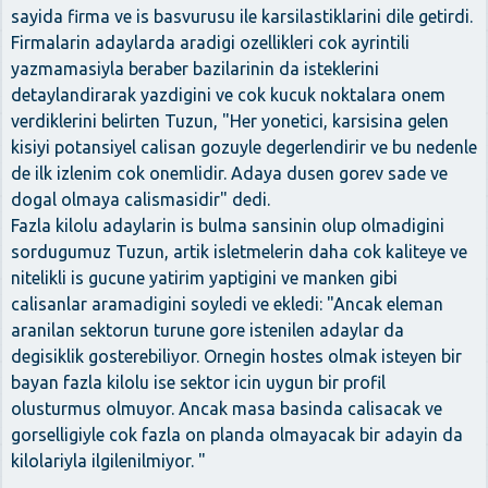
sayida firma ve is basvurusu ile karsilastiklarini dile getirdi.
Firmalarin adaylarda aradigi ozellikleri cok ayrintili
yazmamasiyla beraber bazilarinin da isteklerini
detaylandirarak yazdigini ve cok kucuk noktalara onem
verdiklerini belirten Tuzun, "Her yonetici, karsisina gelen
kisiyi potansiyel calisan gozuyle degerlendirir ve bu nedenle
de ilk izlenim cok onemlidir. Adaya dusen gorev sade ve
dogal olmaya calismasidir" dedi.
Fazla kilolu adaylarin is bulma sansinin olup olmadigini
sordugumuz Tuzun, artik isletmelerin daha cok kaliteye ve
nitelikli is gucune yatirim yaptigini ve manken gibi
calisanlar aramadigini soyledi ve ekledi: "Ancak eleman
aranilan sektorun turune gore istenilen adaylar da
degisiklik gosterebiliyor. Ornegin hostes olmak isteyen bir
bayan fazla kilolu ise sektor icin uygun bir profil
olusturmus olmuyor. Ancak masa basinda calisacak ve
gorselligiyle cok fazla on planda olmayacak bir adayin da
kilolariyla ilgilenilmiyor. "