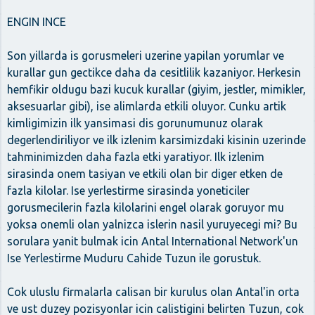
ENGIN INCE
Son yillarda is gorusmeleri uzerine yapilan yorumlar ve
kurallar gun gectikce daha da cesitlilik kazaniyor. Herkesin
hemfikir oldugu bazi kucuk kurallar (giyim, jestler, mimikler,
aksesuarlar gibi), ise alimlarda etkili oluyor. Cunku artik
kimligimizin ilk yansimasi dis gorunumunuz olarak
degerlendiriliyor ve ilk izlenim karsimizdaki kisinin uzerinde
tahminimizden daha fazla etki yaratiyor. Ilk izlenim
sirasinda onem tasiyan ve etkili olan bir diger etken de
fazla kilolar. Ise yerlestirme sirasinda yoneticiler
gorusmecilerin fazla kilolarini engel olarak goruyor mu
yoksa onemli olan yalnizca islerin nasil yuruyecegi mi? Bu
sorulara yanit bulmak icin Antal International Network'un
Ise Yerlestirme Muduru Cahide Tuzun ile gorustuk.
Cok uluslu firmalarla calisan bir kurulus olan Antal'in orta
ve ust duzey pozisyonlar icin calistigini belirten Tuzun, cok