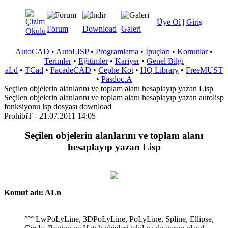
Üye Ol
|
Giriş
Forum
Download
Galeri
AutoCAD
•
AutoLISP
•
Programlama
•
İpuçları
•
Komutlar
•
Terimler
•
Eğitimler
•
Kariyer
•
Genel Bilgi
aLd
•
TCad
•
FacadeCAD
•
Cephe Kot
•
HQ Library
•
FreeMUST
•
Pasdoc.A
Seçilen objelerin alanlarını ve toplam alanı hesaplayıp yazan Lisp
Seçilen objelerin alanlarını ve toplam alanı hesaplayıp yazan autolisp
fonksiyonu lsp dosyası download
ProhibiT - 21.07.2011 14:05
Seçilen objelerin alanlarını ve toplam alanı
hesaplayıp yazan Lisp
Komut adı: ALn
°°° LwPoLyLine, 3DPoLyLine, PoLyLine, Spline, Ellipse,