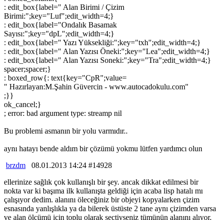
: edit_box{label=" Alan Birimi / Çizim
Birimi:";key="Luf";edit_width=4;}
: edit_box{label="Ondalık Basamak
Sayısı:";key="dpL";edit_width=4;}
: edit_box{label=" Yazı Yüksekliği:";key="txh";edit_width=4;}
: edit_box{label=" Alan Yazısı Öneki:";key="Lea";edit_width=4;}
: edit_box{label=" Alan Yazısı Soneki:";key="Tra";edit_width=4;}
spacer;spacer;}
: boxed_row{: text{key="CpR";value=
" Hazırlayan:M.Şahin Güvercin - www.autocadokulu.com"
;}}
ok_cancel;}
; error: bad argument type: streamp nil
Bu problemi asmanın bir yolu varmıdır..
aynı hatayı bende aldım bir çözümü yokmu lütfen yardımcı olun
brzdm
08.01.2013 14:24 #14928
ellerinize sağlık çok kullanışlı bir şey. ancak dikkat edilmesi bir
nokta var ki başıma ilk kullanışta geldiği için acaba lisp hatalı mı
çalışıyor dedim. alanını öleceğiniz bir objeyi kopyalarken çizim
esnasında yanlışlıkla ya da bilerek üstüste 2 tane aynı çizimden varsa
ve alan ölçümü için toplu olarak seçtiyseniz tümünün alanını alıyor.