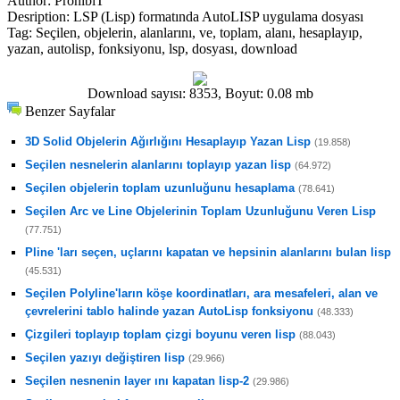
Author:
ProhibiT
Desription:
LSP (Lisp) formatında AutoLISP uygulama dosyası
Tag:
Seçilen, objelerin, alanlarını, ve, toplam, alanı, hesaplayıp,
yazan, autolisp, fonksiyonu, lsp, dosyası, download
Download sayısı: 8353, Boyut: 0.08 mb
Benzer Sayfalar
3D Solid Objelerin Ağırlığını Hesaplayıp Yazan Lisp
(19.858)
Seçilen nesnelerin alanlarını toplayıp yazan lisp
(64.972)
Seçilen objelerin toplam uzunluğunu hesaplama
(78.641)
Seçilen Arc ve Line Objelerinin Toplam Uzunluğunu Veren Lisp
(77.751)
Pline 'ları seçen, uçlarını kapatan ve hepsinin alanlarını bulan lisp
(45.531)
Seçilen Polyline'ların köşe koordinatları, ara mesafeleri, alan ve
çevrelerini tablo halinde yazan AutoLisp fonksiyonu
(48.333)
Çizgileri toplayıp toplam çizgi boyunu veren lisp
(88.043)
Seçilen yazıyı değiştiren lisp
(29.966)
Seçilen nesnenin layer ını kapatan lisp-2
(29.986)