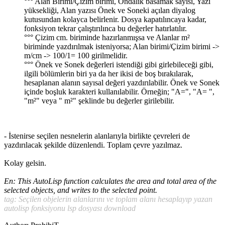
°°° Alan Birimi/Çizim birimi, Ondalık basamak sayısı, Yazı
yüksekliği, Alan yazısı Önek ve Soneki açılan diyalog
kutusundan kolayca belirlenir. Dosya kapatılıncaya kadar,
fonksiyon tekrar çalıştırılınca bu değerler hatırlatılır.
°°° Çizim cm. biriminde hazırlanmışsa ve Alanlar m²
biriminde yazdırılmak isteniyorsa; Alan birimi/Çizim birimi ->
m/cm -> 100/1= 100 girilmelidir.
°°° Önek ve Sonek değerleri istendiği gibi girlebileceği gibi,
ilgili bölümlerin biri ya da her ikisi de boş bırakılarak,
hesaplanan alanın sayısal değeri yazdırılabilir. Önek ve Sonek
içinde boşluk karakteri kullanılabilir. Örneğin; "A=", "A= ",
"m²" veya " m²" şeklinde bu değerler girilebilir.
- İstenirse seçilen nesnelerin alanlarıyla birlikte çevreleri de
yazdırılacak şekilde düzenlendi. Toplam çevre yazılmaz.
Kolay gelsin.
En: This AutoLisp function calculates the area and total area of the
selected objects, and writes to the selected point.
tag: Seçilen objelerin alanlarını ve toplam alanı hesaplayıp yazan
autolisp fonksiyonu lsp dosyası download