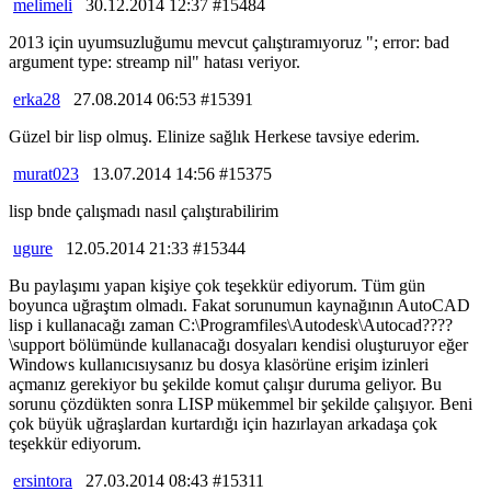
melimeli
30.12.2014 12:37 #15484
2013 için uyumsuzluğumu mevcut çalıştıramıyoruz "; error: bad
argument type: streamp nil" hatası veriyor.
erka28
27.08.2014 06:53 #15391
Güzel bir lisp olmuş. Elinize sağlık Herkese tavsiye ederim.
murat023
13.07.2014 14:56 #15375
lisp bnde çalışmadı nasıl çalıştırabilirim
ugure
12.05.2014 21:33 #15344
Bu paylaşımı yapan kişiye çok teşekkür ediyorum. Tüm gün
boyunca uğraştım olmadı. Fakat sorunumun kaynağının AutoCAD
lisp i kullanacağı zaman C:\Programfiles\Autodesk\Autocad????
\support bölümünde kullanacağı dosyaları kendisi oluşturuyor eğer
Windows kullanıcısıysanız bu dosya klasörüne erişim izinleri
açmanız gerekiyor bu şekilde komut çalışır duruma geliyor. Bu
sorunu çözdükten sonra LISP mükemmel bir şekilde çalışıyor. Beni
çok büyük uğraşlardan kurtardığı için hazırlayan arkadaşa çok
teşekkür ediyorum.
ersintora
27.03.2014 08:43 #15311