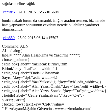
sağolasın eline sağlık
cantarik
24.11.2015 15:55 #15604
bunla alakalı forum da samanlık ta iğne aradım resmen. biz nerede
hata yapıyoruz sorusunun cevabını nerede bulabiliriz yardımcı
olurmusunuz.
eko650
25.02.2015 06:14 #15507
Command: ALN
ALn:dialog{
label="**** Alan Hesaplama ve Yazdırma ****";
: boxed_column{
: edit_box{label=" Yazılacak Birim/Çizim
Birimi:";key="Luf";edit_width=4;}
: edit_box{label="Ondalık Basamak
Sayısı:";key="dpL";edit_width=4;}
: edit_box{label=" Yazı Yüksekliği:";key="txh";edit_width=4;}
: edit_box{label=" Alan Yazısı Öneki:";key="Lea";edit_width=4;}
: edit_box{label=" Alan Yazısı Soneki:";key="Tra";edit_width=4;}
: toggle{label=" Çevre Yazılacak mı?:";key="Cvr";}
spacer;spacer;}
: boxed_row{: text{key="CpR";value=
" Hazırlayan:M.Şahin Güvercin - www.cizimokulu.com"