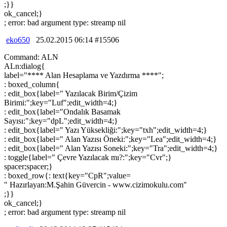
;}}
ok_cancel;}
; error: bad argument type: streamp nil
eko650
25.02.2015 06:14 #15506
Command: ALN
ALn:dialog{
label="**** Alan Hesaplama ve Yazdırma ****";
: boxed_column{
: edit_box{label=" Yazılacak Birim/Çizim
Birimi:";key="Luf";edit_width=4;}
: edit_box{label="Ondalık Basamak
Sayısı:";key="dpL";edit_width=4;}
: edit_box{label=" Yazı Yüksekliği:";key="txh";edit_width=4;}
: edit_box{label=" Alan Yazısı Öneki:";key="Lea";edit_width=4;}
: edit_box{label=" Alan Yazısı Soneki:";key="Tra";edit_width=4;}
: toggle{label=" Çevre Yazılacak mı?:";key="Cvr";}
spacer;spacer;}
: boxed_row{: text{key="CpR";value=
" Hazırlayan:M.Şahin Güvercin - www.cizimokulu.com"
;}}
ok_cancel;}
; error: bad argument type: streamp nil