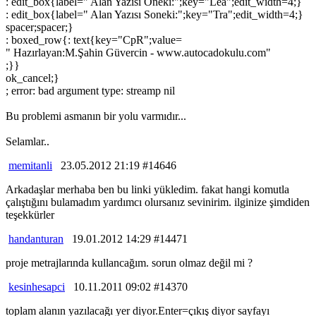
: edit_box{label=" Alan Yazısı Öneki:";key="Lea";edit_width=4;}
: edit_box{label=" Alan Yazısı Soneki:";key="Tra";edit_width=4;}
spacer;spacer;}
: boxed_row{: text{key="CpR";value=
" Hazırlayan:M.Şahin Güvercin - www.autocadokulu.com"
;}}
ok_cancel;}
; error: bad argument type: streamp nil
Bu problemi asmanın bir yolu varmıdır...
Selamlar..
memitanli
23.05.2012 21:19 #14646
Arkadaşlar merhaba ben bu linki yükledim. fakat hangi komutla
çalıştığını bulamadım yardımcı olursanız sevinirim. ilginize şimdiden
teşekkürler
handanturan
19.01.2012 14:29 #14471
proje metrajlarında kullancağım. sorun olmaz değil mi ?
kesinhesapci
10.11.2011 09:02 #14370
toplam alanın yazılacağı yer diyor.Enter=çıkış diyor sayfayı