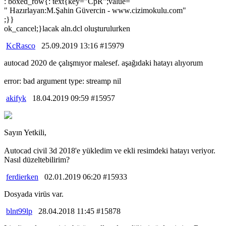
: boxed_row{: text{key="CpR";value=
" Hazırlayan:M.Şahin Güvercin - www.cizimokulu.com"
;}}
ok_cancel;}lacak aln.dcl oluşturulurken
KcRasco
25.09.2019 13:16 #15979
autocad 2020 de çalışmıyor malesef. aşağıdaki hatayı alıyorum
error: bad argument type: streamp nil
akifyk
18.04.2019 09:59 #15957
Sayın Yetkili,
Autocad civil 3d 2018'e yükledim ve ekli resimdeki hatayı veriyor.
Nasıl düzeltebilirim?
ferdierken
02.01.2019 06:20 #15933
Dosyada virüs var.
blnt99lp
28.04.2018 11:45 #15878