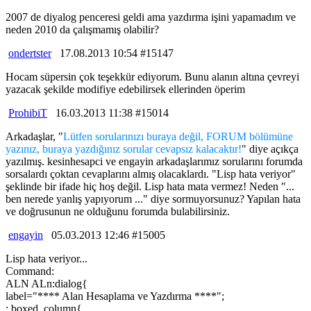
2007 de diyalog penceresi geldi ama yazdırma işini yapamadım ve
neden 2010 da çalışmamış olabilir?
ondertster
17.08.2013 10:54 #15147
Hocam süpersin çok teşekkür ediyorum. Bunu alanın altına çevreyi
yazacak şekilde modifiye edebilirsek ellerinden öperim
ProhibiT
16.03.2013 11:38 #15014
Arkadaşlar, "
Lütfen sorularınızı buraya değil, FORUM bölümüne
yazınız, buraya yazdığınız sorular cevapsız kalacaktır!
" diye açıkça
yazılmış. kesinhesapci ve engayin arkadaşlarımız sorularını forumda
sorsalardı çoktan cevaplarını almış olacaklardı. "Lisp hata veriyor"
şeklinde bir ifade hiç hoş değil. Lisp hata mata vermez! Neden "...
ben nerede yanlış yapıyorum ..." diye sormuyorsunuz? Yapılan hata
ve doğrusunun ne olduğunu forumda bulabilirsiniz.
engayin
05.03.2013 12:46 #15005
Lisp hata veriyor...
Command:
ALN ALn:dialog{
label="**** Alan Hesaplama ve Yazdırma ****";
: boxed_column{