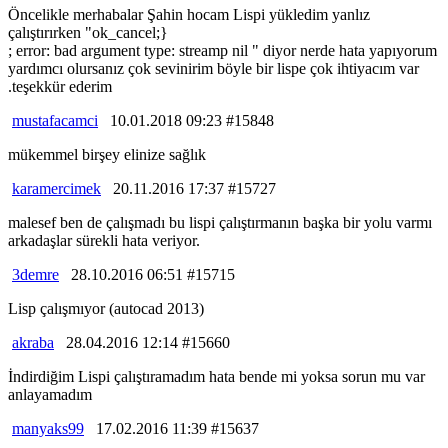
Öncelikle merhabalar Şahin hocam Lispi yükledim yanlız
çalıştırırken "ok_cancel;}
; error: bad argument type: streamp nil " diyor nerde hata yapıyorum
yardımcı olursanız çok sevinirim böyle bir lispe çok ihtiyacım var
.teşekkür ederim
mustafacamci
10.01.2018 09:23 #15848
mükemmel birşey elinize sağlık
karamercimek
20.11.2016 17:37 #15727
malesef ben de çalışmadı bu lispi çalıştırmanın başka bir yolu varmı
arkadaşlar sürekli hata veriyor.
3demre
28.10.2016 06:51 #15715
Lisp çalışmıyor (autocad 2013)
akraba
28.04.2016 12:14 #15660
İndirdiğim Lispi çalıştıramadım hata bende mi yoksa sorun mu var
anlayamadım
manyaks99
17.02.2016 11:39 #15637