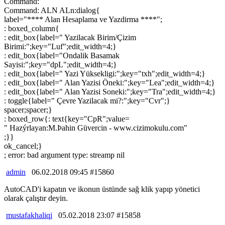
Command:
Command: ALN ALn:dialog{
label="**** Alan Hesaplama ve Yazdirma ****";
: boxed_column{
: edit_box{label=" Yazilacak Birim/Çizim
Birimi:";key="Luf";edit_width=4;}
: edit_box{label="Ondalik Basamak
Sayisi:";key="dpL";edit_width=4;}
: edit_box{label=" Yazi Yüksekligi:";key="txh";edit_width=4;}
: edit_box{label=" Alan Yazisi Öneki:";key="Lea";edit_width=4;}
: edit_box{label=" Alan Yazisi Soneki:";key="Tra";edit_width=4;}
: toggle{label=" Çevre Yazilacak mi?:";key="Cvr";}
spacer;spacer;}
: boxed_row{: text{key="CpR";value=
" Hazýrlayan:M.Þahin Güvercin - www.cizimokulu.com"
;}}
ok_cancel;}
; error: bad argument type: streamp nil
admin
06.02.2018 09:45 #15860
AutoCAD'i kapatın ve ikonun üstünde sağ klik yapıp yönetici
olarak çalıştır deyin.
mustafakhaliqi
05.02.2018 23:07 #15858