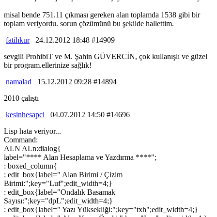
misal bende 751.11 çıkması gereken alan toplamda 1538 gibi bir
toplam veriyordu. sorun çözümünü bu şekilde hallettim.
fatihkur
24.12.2012 18:48 #14909
sevgili ProhibiT ve M. Şahin GÜVERCİN, çok kullanışlı ve güzel
bir program.ellerinize sağlık!
namalad
15.12.2012 09:28 #14894
2010 çalıştı
kesinhesapci
04.07.2012 14:50 #14696
Lisp hata veriyor...
Command:
ALN ALn:dialog{
label="**** Alan Hesaplama ve Yazdırma ****";
: boxed_column{
: edit_box{label=" Alan Birimi / Çizim
Birimi:";key="Luf";edit_width=4;}
: edit_box{label="Ondalık Basamak
Sayısı:";key="dpL";edit_width=4;}
: edit_box{label=" Yazı Yüksekliği:";key="txh";edit_width=4;}