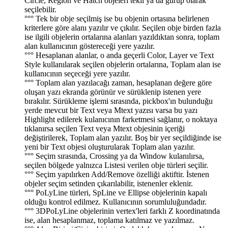
Circle, Region ve Hatch objeleri tekil ya da gurup olarak
seçilebilir.
°°° Tek bir obje seçilmiş ise bu objenin ortasına belirlenen
kriterlere göre alanı yazılır ve çıkılır. Seçilen obje birden fazla
ise ilgili objelerin ortalarına alanları yazıldıktan sonra, toplam
alan kullanıcının göstereceği yere yazılır.
°°° Hesaplanan alanlar, o anda geçerli Color, Layer ve Text
Style kullanılarak seçilen objelerin ortalarına, Toplam alan ise
kullanıcının seçeceği yere yazılır.
°°° Toplam alan yazılacağı zaman, hesaplanan değere göre
oluşan yazı ekranda görünür ve sürüklenip istenen yere
bırakılır. Sürükleme işlemi sırasında, pickbox'ın bulunduğu
yerde mevcut bir Text veya Mtext yazısı varsa bu yazı
Highlight edilerek kulanıcının farketmesi sağlanır, o noktaya
tıklanırsa seçilen Text veya Mtext objesinin içeriği
değiştirilerek, Toplam alan yazılır. Boş bir yer seçildiğinde ise
yeni bir Text objesi oluşturularak Toplam alan yazılır.
°°° Seçim sırasında, Crossing ya da Window kulanılırsa,
seçilen bölgede yalnızca Listesi verilen obje türleri seçilir.
°°° Seçim yapılırken Add/Remove özelliği aktiftir. İstenen
objeler seçim setinden çıkarılabilir, istenenler eklenir.
°°° PoLyLine türleri, SpLine ve Ellipse objelerinin kapalı
olduğu kontrol edilmez. Kullanıcının sorumluluğundadır.
°°° 3DPoLyLine objelerinin vertex'leri farklı Z koordinatında
ise, alan hesaplanmaz, toplama katılmaz ve yazılmaz.