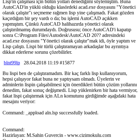
Lisp'in çalışması için bütün yolları denediğimi söylemiştim. Buna
AutoCAD'in yüklü olduğu klasördeki acad.exe dosyasını "Yönetici
olarak çalıştır"ı seçmeme rağmen lisp yine çalışmadı. Fakat gözden
kaçırdığım bir şey vardı o da; bu işlemi AutoCAD açıkken
yapmıştım. Çünkü AutoCAD halihazırda yönetici olarak
çalıştırılmamış durumdaydı. Doğrususu; önce AutoCAD'i kapatıp
sonra C:\Program Files\Autodesk\AutoCAD 20?? adresindeki
acad.exe dosyasını "Yönetici olarak çalıştır"mak idi, öyle yaptım ve
Lisp çalıştı. Lispi bir türlü çalıştıramayan arkadaşlar bu ayrıntıya
dikkat ederlerse sorunu çözebilirler.
blnt99lp
28.04.2018 11:19 #15877
Bu lispi ben de çalıştıramadım. Bir kaç farklı lisp kullanıyorum,
hepsi çalışıyor fakat buna ne yaptıysam olmadı. Üyelerin ve
adminlerin lispin çalışabilmesi için önerdikleri bütün çözüm yollarını
denedim, fakat sonuç değişmedi. Lisp yüklenirken bir hata vermiyor,
fakat lispi çalıştırmak için ALn komutunu girdiğimde aşağıdaki hata
mesajını veriyor:
Command: _appload aln.lsp successfully loaded.
Command:
Hazirlayan: M.Sahin Guvercin - www.cizimokulu.com