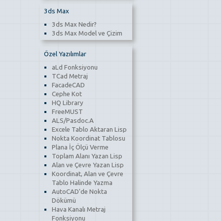
3ds Max
3ds Max Nedir?
3ds Max Model ve Çizim
Özel Yazılımlar
aLd Fonksiyonu
TCad Metraj
FacadeCAD
Cephe Kot
HQ Library
FreeMUST
ALS/Pasdoc.A
Excele Tablo Aktaran Lisp
Nokta Koordinat Tablosu
Plana İç Ölçü Verme
Toplam Alanı Yazan Lisp
Alan ve Çevre Yazan Lisp
Koordinat, Alan ve Çevre
Tablo Halinde Yazma
AutoCAD'de Nokta
Dökümü
Hava Kanalı Metraj
Fonksiyonu