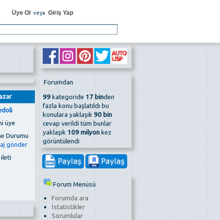
Üye Ol
Giriş Yap
veya
Forumdan
azar
99
kategoride
17 bin
den
fazla konu başlatıldı bu
edoli
konulara yaklaşık
90 bin
ni üye
cevap verildi tüm bunlar
yaklaşık
109 milyon
kez
görüntülendi
 ileti
Forum Menüsü
Forumda ara
İstatistikler
Sorumlular