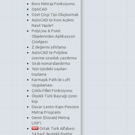
Boru Metrajı Fonksiyonu
OptiCAD
Özel Çizgi Tipi Oluşturmak
AutoCAD te Koni Açılımı
Nasıl Yapılır?
PolyLine & Point
Objelerinden Aplikasyon
Çizelgesi
Z değerini sıfırlama
AutoCAD te Polyline
üzerine uzunluk yazdırma
Sıralı numaralandırma
Yazı içindeki sayıları
toplama
Karmaşık Path ile Loft
Uygulaması
Çoklu Fillet Fonksiyonu
Ölçekli Türk Bayrağı çizen
lisp
Duvar-Lento-Kapı-Pencere
Metraj Programı
Demir (Donatı) Metraj
LISP'i
Ortak Türk Alfabesi
34 harf destekli fontlar