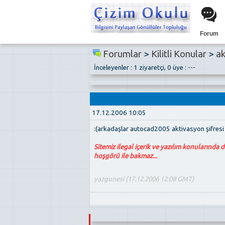
Forum
Forumlar
>
Kilitli Konular
>
ak
İnceleyenler : 1 ziyaretçi, 0 üye : ---
17.12.2006 10:05
:(arkadaşlar autocad2005 aktivasyon şifresi
Sitemiz ilegal içerik ve yazılım konularında 
hoşgörü ile bakmaz...
yazgunesi (17.12.2006 12:08 GMT)