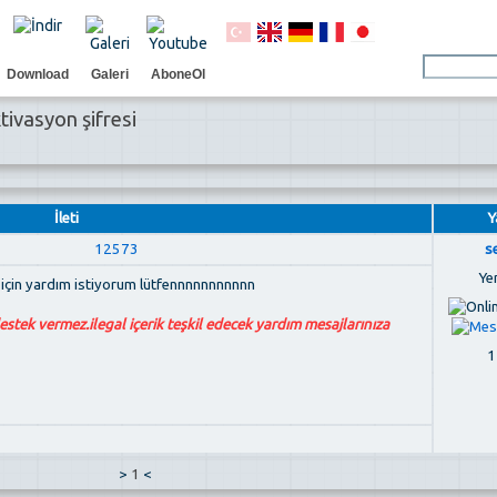
Download
Galeri
AboneOl
tivasyon şifresi
İleti
Y
12573
s
Ye
 için yardım istiyorum lütfennnnnnnnnnn
destek vermez.ilegal içerik teşkil edecek yardım mesajlarınıza
1
>
1
<