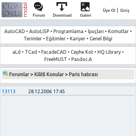
|
Üye Ol
Giriş
Forum
Download
Galeri
AutoCAD
•
AutoLISP
•
Programlama
•
İpuçları
•
Komutlar
•
Terimler
•
Eğitimler
•
Kariyer
•
Genel Bilgi
aLd
•
TCad
•
FacadeCAD
•
Cephe Kot
•
HQ Library
•
FreeMUST
•
Pasdoc.A
Forumlar
>
Kilitli Konular
>
Paris hatırası
13113
28.12.2006 17:45