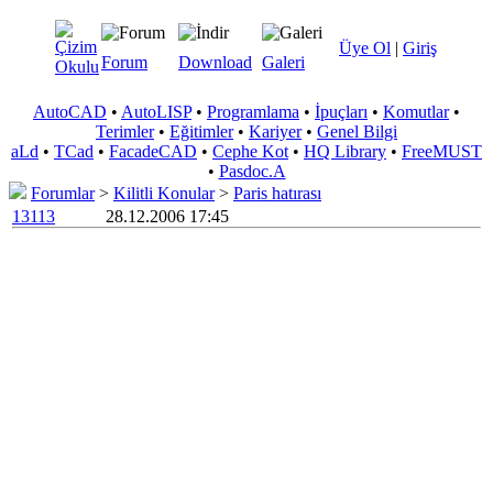
Üye Ol
|
Giriş
Forum
Download
Galeri
AutoCAD
•
AutoLISP
•
Programlama
•
İpuçları
•
Komutlar
•
Terimler
•
Eğitimler
•
Kariyer
•
Genel Bilgi
aLd
•
TCad
•
FacadeCAD
•
Cephe Kot
•
HQ Library
•
FreeMUST
•
Pasdoc.A
Forumlar
>
Kilitli Konular
>
Paris hatırası
13113
28.12.2006 17:45