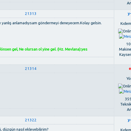
An
21313
y
de yanlış anlamadıysam göndermeyi deneyecem.Kolay gelsin.
Kıdem
107
Makine
nsen gel, Ne olursan ol yine gel. (Hz. Mevlana):yes
Kayse
21314
e
Yö
359
Tekni
An
21322
y
, düzgün nasıl ekleyebilirim?
Kıdem