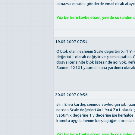
olmazsa emailini gönderde email olrak atayı
Yüz bin kere tövbe etsen, yinede sözünden dö
19.05.2007 07:54
O blok olan nesnenin Scale değerleri X=1 Y=
değerini 1 olarak değiştir ve çizimini patlat.
dosya içerisinde blok listesinde adı yok. Refe
Sanırım 1X1X1 yapman sana yardımcı olacakt
20.05.2007 09:56
slm. Ehya kardeş seninde söylediğin gibi çi
nerden Scale değerleri X=1 Y=4 Z=1 olarak
yaptım x değerine 1 y degerine ise herhalde 4
komutu uygula benim karşılaştığım sorunla se
Yüz bin kere tövbe etsen, yinede sözünden dö