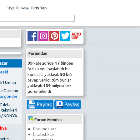
Üye Ol
Giriş Yap
veya
Forumdan
99
kategoride
17 bin
den
azar
fazla konu başlatıldı bu
-eski
konulara yaklaşık
90 bin
cevap verildi tüm bunlar
li Uzman
yaklaşık
109 milyon
kez
görüntülendi
 ileti
 teknikeri
ri/ KONYA
Forum Menüsü
hya
Forumda ara
İstatistikler
netici