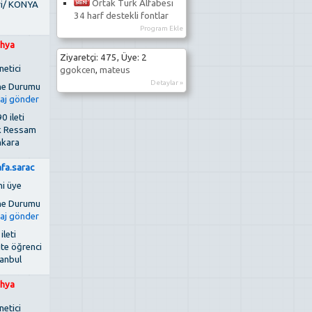
Ortak Türk Alfabesi
ri/ KONYA
34 harf destekli fontlar
Program Ekle
hya
Ziyaretçi: 475, Üye: 2
netici
ggokcen
,
mateus
Detaylar »
0 ileti
k Ressam
kara
fa.sarac
ni üye
 ileti
ite öğrenci
tanbul
hya
netici