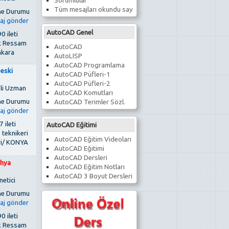
Sorumlular
Tüm mesajları okundu say
AutoCAD Genel
0 ileti
k Ressam
AutoCAD
kara
AutoLISP
AutoCAD Programlama
-eski
AutoCAD Püfleri-1
AutoCAD Püfleri-2
li Uzman
AutoCAD Komutları
AutoCAD Terimler Sözl.
 ileti
AutoCAD Eğitimi
 teknikeri
AutoCAD Eğitim Videoları
ri/ KONYA
AutoCAD Eğitimi
AutoCAD Dersleri
hya
AutoCAD Eğitim Notları
AutoCAD 3 Boyut Dersleri
netici
0 ileti
k Ressam