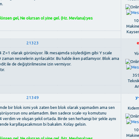
m.
nsen gel, Ne olursan ol yine gel. (Hz. Mevlana):yes
107
Makine
Kayse
21323
e
4 Z=1 olarak görünüyor. İlk mesajımda söylediğim gibi Y scale
Yö
 O zaman nesnelerin ayrılacaktır. Bu halde iken patlamıyor. Blok ama
dit ile de değiştirilmesine izin vermiyor.
ır.
359
Tekni
An
21349
y
zimde bir blok ismi yok zaten ben blok olarak yapmadım ama sen
Kıdem
 görüyorsun onu anlamadım. Ben sadece scale-xy komutunu
 verdim ve oluşan şekil ortada. Birde sen herhangi bir şekle aynı
nde karşıllaşacakmısın bi bakalım. Kolay gelsin.
107
Makine
nsen gel, Ne olursan ol yine gel. (Hz. Mevlana):yes