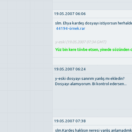
19.05.2007 06:06
slm. Ehya kardeş dosyayı istiyorsun herhal
44194-örnek.rar
y-eski (19.05.2007 07:34 GMT)
Yüz bin kere tövbe etsen, yinede sözünden dö
19.05.2007 06:24
y-eski dosyayı sanırım yanlış mı ekledin?
Dosyayı alamıyorum. Bi kontrol edersen...
19.05.2007 07:38
slm.Kardeş haklısın neresi yanlış anlamadımki