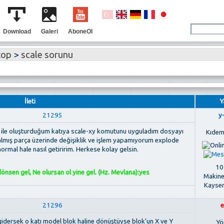
Download
Galeri
AboneOl
top
>
scale sorunu
İleti
Y
21295
y
 ile oluşturduğum katıya scale-xy komutunu uyguladım dosyayı
Kıdem
mış parça üzerinde değişiklik ve işlem yapamıyorum explode
mal hale nasıl getiririm. Herkese kolay gelsin.
107
nsen gel, Ne olursan ol yine gel. (Hz. Mevlana):yes
Makine
Kayse
21296
e
idersek o katı model blok haline dönüştüyse blok'un X ve Y
Yö