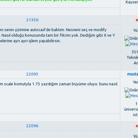
Kayse
21350
e
. Ben senin çizimine autocad'de baktım. Nesneni seç ve modify
Yö
n. Nasıl olduğu konusunda tam bir fikrim yok. Dediğim gibi X ve Y
erine ayrı ayrı işlem yapabilirsin.
359
Tekni
An
22095
musta
Ye
um scale komutyla 1.75 yazdığım zaman büyüme oluyo. bunu nasıl
1
ünivers
is
22096
e
Yö