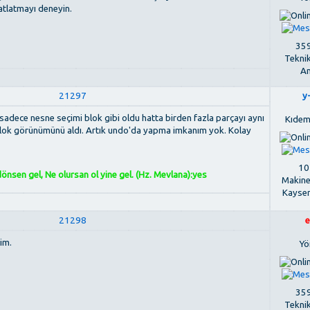
patlatmayı deneyin.
359
Tekni
An
21297
y
adece nesne seçimi blok gibi oldu hatta birden fazla parçayı aynı
Kıdem
blok görünümünü aldı. Artık undo'da yapma imkanım yok. Kolay
107
nsen gel, Ne olursan ol yine gel. (Hz. Mevlana):yes
Makine
Kayse
21298
e
im.
Yö
359
Tekni