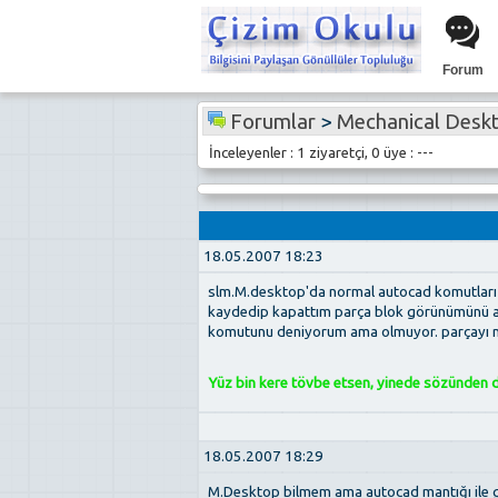
Forum
Forumlar
>
Mechanical Desk
İnceleyenler : 1 ziyaretçi, 0 üye : ---
18.05.2007 18:23
slm.M.desktop'da normal autocad komutları
kaydedip kapattım parça blok görünümünü al
komutunu deniyorum ama olmuyor. parçayı nor
Yüz bin kere tövbe etsen, yinede sözünden dö
18.05.2007 18:29
M.Desktop bilmem ama autocad mantığı ile g