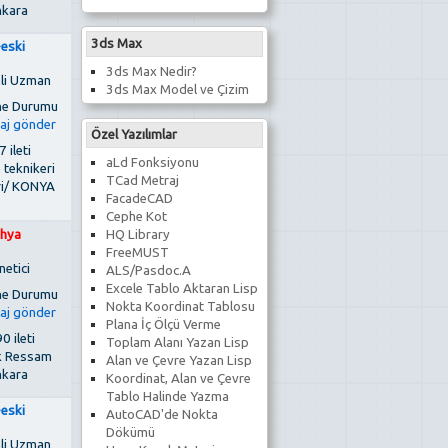
kara
3ds Max
-eski
3ds Max Nedir?
li Uzman
3ds Max Model ve Çizim
Özel Yazılımlar
 ileti
aLd Fonksiyonu
 teknikeri
TCad Metraj
ri/ KONYA
FacadeCAD
Cephe Kot
HQ Library
hya
FreeMUST
netici
ALS/Pasdoc.A
Excele Tablo Aktaran Lisp
Nokta Koordinat Tablosu
Plana İç Ölçü Verme
0 ileti
Toplam Alanı Yazan Lisp
k Ressam
Alan ve Çevre Yazan Lisp
kara
Koordinat, Alan ve Çevre
Tablo Halinde Yazma
-eski
AutoCAD'de Nokta
Dökümü
li Uzman