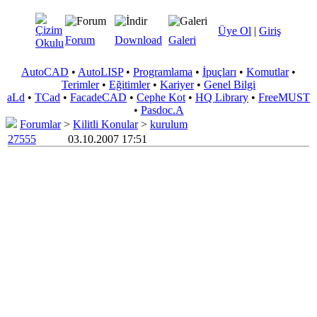
Üye Ol
|
Giriş
Forum
Download
Galeri
AutoCAD
•
AutoLISP
•
Programlama
•
İpuçları
•
Komutlar
•
Terimler
•
Eğitimler
•
Kariyer
•
Genel Bilgi
aLd
•
TCad
•
FacadeCAD
•
Cephe Kot
•
HQ Library
•
FreeMUST
•
Pasdoc.A
Forumlar
>
Kilitli Konular
>
kurulum
27555
03.10.2007 17:51