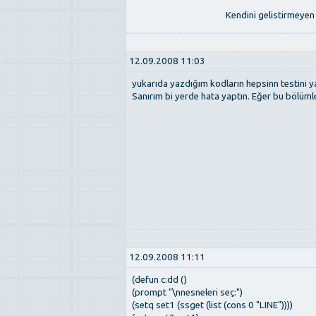
Kendini gelistirmeyen 
12.09.2008 11:03
yukarıda yazdığım kodların hepsinn testini y
Sanırım bi yerde hata yaptın. Eğer bu bölümle 
12.09.2008 11:11
(defun c:dd ()
(prompt "\nnesneleri seç:")
(setq set1 (ssget (list (cons 0 "LINE"))))