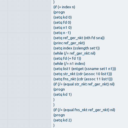
)
(if (= index n)
(progn
(setq kd 0)
(setq fd 0)
(setq n1 0)
(setq n -1)
(setq ref_ger_nkt (nth fd sıra))
(princ ref_ger_nkt)
(setq index (sslength set1))
(while (/= ref_ger_nkt nil)
(setq fd (+ fd 1))
(while (/= n1 index)
(setq list1 (entget (ssname set1 n1)))
(setq str_nkt (cdr (assoc 10 list1)))
(setq fns_nkt (cdr (assoc 11 list1)))
(if (/= (equal str_nkt ref_ger_nkt) nil)
(progn
(setq kd 1)
)
)
(if (/= (equal fns_nkt ref_ger_nkt) nil)
(progn
(setq kd 2)
)