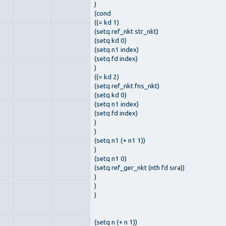
)
(cond
((= kd 1)
(setq ref_nkt str_nkt)
(setq kd 0)
(setq n1 index)
(setq fd index)
)
((= kd 2)
(setq ref_nkt fns_nkt)
(setq kd 0)
(setq n1 index)
(setq fd index)
)
)
(setq n1 (+ n1 1))
)
(setq n1 0)
(setq ref_ger_nkt (nth fd sıra))
)
)
)
(setq n (+ n 1))