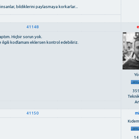
insanlar, bildiklerini paylasmaya korkarlar...
41148
e
aptım. Hiçbir sorun yok.
ilgili kodlamanı eklersen kontrol edebiliriz.
Yö
359
Tekni
An
41150
m
Kıdem
142