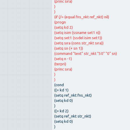
(princ sıra)
)
)
(if (/= (equal fns_nkt ref_nkt) nil)
(progn
(setq kd 2)
(setq isim (ssname set1 n))
(setq set1 (ssdel isim set1))
(setq sıra (cons str_nkt sıra))
(setq sn (+ sn 1))
(command "text" str_nkt "50" "0" sn)
(setq n -1)
(terpri)
(princ sıra)
)
)
(cond
((= kd 1)
(setq ref_nkt fns_nkt)
(setq kd 0)
)
((= kd 2)
(setq ref_nkt str_nkt)
(setq kd 0)
)