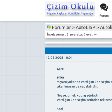
Forum
Forumlar
>
AutoLISP
>
Autolis
İnceleyenler : 5 ziyaretçi, 0 üye : ---
12.09.2008 10:01
Alıntı
ehya :
miyatu yukarıda verdiğim kod seçim s
çıkarılmasını da yapabilirdin.
Neyse, örnek kod aşağıdadır.
Verdiğim kod seçim setinden tek nesne 
Kod: