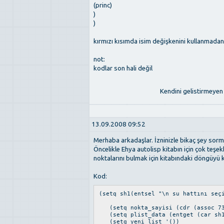
(princ)
)
)
kırmızı kısımda isim değişkenini kullanmadan 
not:
kodlar son hali değil
Kendini gelistirmeyen 
13.09.2008 09:52
Merhaba arkadaşlar. İzninizle bikaç şey sor
Öncelikle Ehya autolisp kitabın için çok teşek
noktalarını bulmak için kitabındaki döngüyü 
Kod:
(setq sh1(entsel "\n su hattını seç
(setq nokta_sayisi (cdr (assoc 73
(setq plist_data (entget (car sh
(setq yeni_list '())