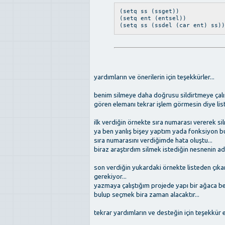
(setq ss (ssget))
(setq ent (entsel))
(setq ss (ssdel (car ent) ss))
yardımların ve önerilerin için teşekkürler...
benim silmeye daha doğrusu sildirtmeye çalış
gören elemanı tekrar işlem görmesin diye list
ilk verdiğin örnekte sıra numarası vererek silme
ya ben yanlış bişey yaptım yada fonksiyon bu 
sıra numarasını verdiğimde hata oluştu...
biraz araştırdım silmek istediğin nesnenin adı
son verdiğin yukardaki örnekte listeden çıkar
gerekiyor...
yazmaya çalıştığım projede yapı bir ağaca be
bulup seçmek bira zaman alacaktır...
tekrar yardımların ve desteğin için teşekkür e