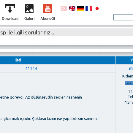
Download
Galeri
AboneOl
p ile ilgili sorularınız...
İleti
Y
41144
m
Kıdem
142
Te
etine göreydi. Az düşünseydin secilen nesnenin
*IST
çıkarmak içindir. Çoklusu lazım ise yapabilirsin sanırım...