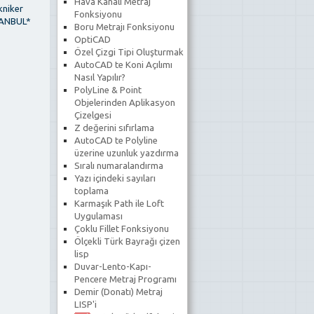
Hava Kanalı Metraj
kniker
Fonksiyonu
ANBUL*
Boru Metrajı Fonksiyonu
OptiCAD
Özel Çizgi Tipi Oluşturmak
AutoCAD te Koni Açılımı
Nasıl Yapılır?
PolyLine & Point
Objelerinden Aplikasyon
Çizelgesi
Z değerini sıfırlama
AutoCAD te Polyline
üzerine uzunluk yazdırma
Sıralı numaralandırma
Yazı içindeki sayıları
toplama
Karmaşık Path ile Loft
Uygulaması
Çoklu Fillet Fonksiyonu
Ölçekli Türk Bayrağı çizen
lisp
Duvar-Lento-Kapı-
Pencere Metraj Programı
Demir (Donatı) Metraj
LISP'i