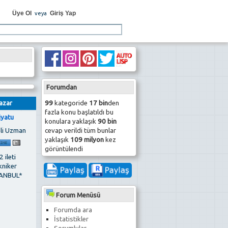
Üye Ol
Giriş Yap
veya
Forumdan
99
kategoride
17 bin
den
azar
fazla konu başlatıldı bu
iyatu
konulara yaklaşık
90 bin
cevap verildi tüm bunlar
li Uzman
yaklaşık
109 milyon
kez
görüntülendi
 ileti
kniker
ANBUL*
Forum Menüsü
Forumda ara
İstatistikler