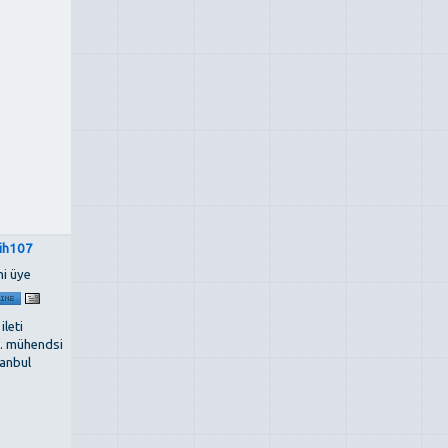
tih107
ni üye
 ileti
ş. mühendsi
tanbul