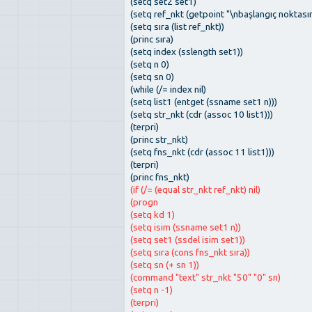
(setq set2 set1)
(setq ref_nkt (getpoint "\nbaşlangıç noktasını
(setq sıra (list ref_nkt))
(princ sıra)
(setq index (sslength set1))
(setq n 0)
(setq sn 0)
(while (/= index nil)
(setq list1 (entget (ssname set1 n)))
(setq str_nkt (cdr (assoc 10 list1)))
(terpri)
(princ str_nkt)
(setq fns_nkt (cdr (assoc 11 list1)))
(terpri)
(princ fns_nkt)
(if (/= (equal str_nkt ref_nkt) nil)
(progn
(setq kd 1)
(setq isim (ssname set1 n))
(setq set1 (ssdel isim set1))
(setq sıra (cons fns_nkt sıra))
(setq sn (+ sn 1))
(command "text" str_nkt "50" "0" sn)
(setq n -1)
(terpri)