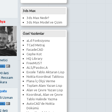
3ds Max
3ds Max Nedir?
hya
3ds Max Model ve Çizim
Özel Yazılımlar
aLd Fonksiyonu
TCad Metraj
FacadeCAD
Cephe Kot
HQ Library
netici
FreeMUST
ALS/Pasdoc.A
Excele Tablo Aktaran Lisp
0 ileti
Nokta Koordinat Tablosu
k Ressam
Plana İç Ölçü Verme
kara
Toplam Alanı Yazan Lisp
Alan ve Çevre Yazan Lisp
iyatu
Koordinat, Alan ve Çevre
li Uzman
Tablo Halinde Yazma
AutoCAD'de Nokta
Dökümü
 ileti