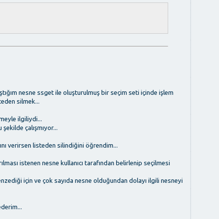
tığım nesne ssget ile oluşturulmuş bir seçim seti içinde işlem
eden silmek...
yle ilgiliydi...
şekilde çalışmıyor...
nı verirsen listeden silindiğini öğrendim...
ılması istenen nesne kullanıcı tarafından belirlenip seçilmesi
nzediği için ve çok sayıda nesne olduğundan dolayı ilgili nesneyi
derim...