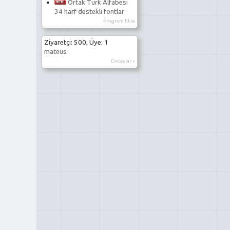
Ortak Türk Alfabesi
34 harf destekli fontlar
Program Ekle
Ziyaretçi: 500, Üye: 1
mateus
Detaylar »