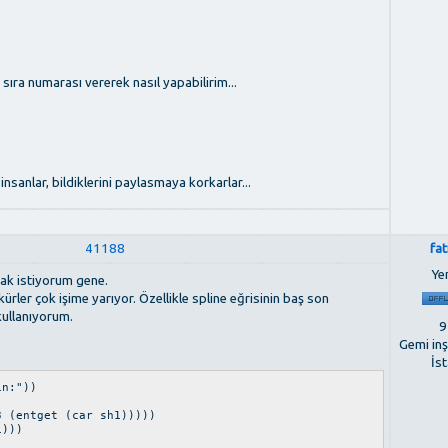
sıra numarası vererek nasıl yapabilirim...
insanlar, bildiklerini paylasmaya korkarlar...
41188
fa
Ye
mak istiyorum gene.
kürler çok işime yarıyor. Özellikle spline eğrisinin baş son
kullanıyorum.
9
Gemi in
İs
in:"))
 (entget (car sh1)))))
1)))