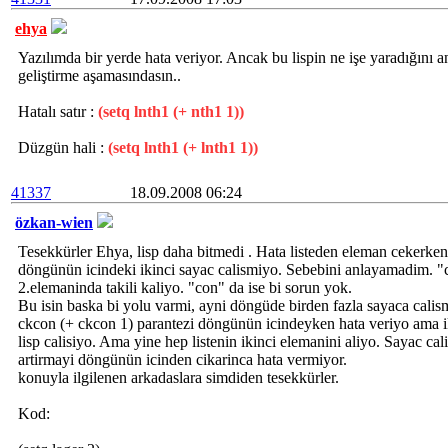
ehya
Yazılımda bir yerde hata veriyor. Ancak bu lispin ne işe yaradığını
geliştirme aşamasındasın..
Hatalı satır :
(setq lnth1 (+ nth1 1))
Düzgün hali :
(setq lnth1 (+ lnth1 1))
41337
18.09.2008 06:24
özkan-wien
Tesekkürler Ehya, lisp daha bitmedi . Hata listeden eleman cekerken
döngünün icindeki ikinci sayac calismiyo. Sebebini anlayamadim. "c
2.elemaninda takili kaliyo. "con" da ise bi sorun yok.
Bu isin baska bi yolu varmi, ayni döngüde birden fazla sayaca cali
ckcon (+ ckcon 1) parantezi döngünün icindeyken hata veriyo ama i
lisp calisiyo. Ama yine hep listenin ikinci elemanini aliyo. Sayac ca
artirmayi döngünün icinden cikarinca hata vermiyor.
konuyla ilgilenen arkadaslara simdiden tesekkürler.
Kod: