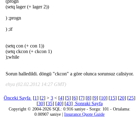
(progn
(setq lager (+ lager 2))
) ;progn
) ;if
(setq con (+ con 1))
(setq ckcon (+ ckcon 1)
);while
Sorun halledildi. döngü "ckcon" a göre olunca sorunsuz calisiyor.
ehya (02.02.2012 14:27 GMT)
Önceki Sayfa
[
1
] [
2
] >
3
< [
4
] [
5
] [
6
] [
7
] [
8
] [
9
] [
10
] [
15
] [
20
] [
25
]
[
30
] [
35
] [
40
] [
43
]
Sonraki Sayfa
Copyright © 2004-2026 SQL: 0.916 saniye - Sorgu: 101 - Ortalama:
0.00907 saniye |
Insurance Quote Guide