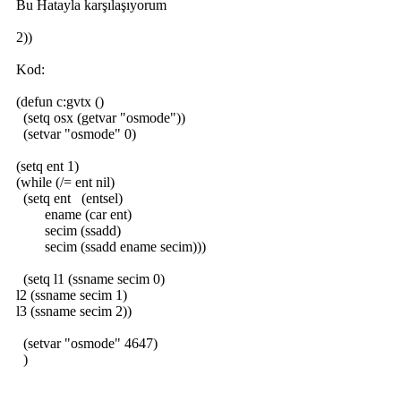
Bu Hatayla karşılaşıyorum
2))
Kod:
(defun c:gvtx ()
(setq osx (getvar "osmode"))
(setvar "osmode" 0)
(setq ent 1)
(while (/= ent nil)
(setq ent (entsel)
ename (car ent)
secim (ssadd)
secim (ssadd ename secim)))
(setq l1 (ssname secim 0)
l2 (ssname secim 1)
l3 (ssname secim 2))
(setvar "osmode" 4647)
)