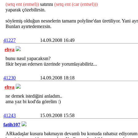
(setq ent (entsel))
satırını
(setq ent (car (entsel)))
yaparak çözebilirsin.
söylemiş olduğun nesnelerin tamamı polyline'dan üretiliyor. Yani ayrı
Bunları ayırtedemezsin.
41227
14.09.2008 16:49
ehya
bunu nasıl yapacaksın?
fikir beyan edersen üzerinde yorumlayabiliriz...
41230
14.09.2008 18:18
ehya
ne demek istediğini anladım..
ama yaz bi kod'da görelim :)
41243
15.09.2008 15:58
fatih107
ARkadaşlar kusura bakmayın devamlı bu konuda rahatsız ediyorum 