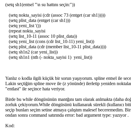
(setq sh1(entsel "\n su hattını seçin:"))
(setq nokta_sayisi (cdr (assoc 73 (entget (car sh1)))))
(setq plist_data (entget (car sh1)))
(setq yeni_list '())
(repeat nokta_sayisi
(setq list_10-11 (assoc 10 plist_data))
(setq yeni_list (cons (cdr list_10-11) yeni_list))
(setq plist_data (cdr (member list_10-11 plist_data))))
(setq sh1n2 (car yeni_list))
(setq sh1n1 (nth (- nokta_sayisi 1) yeni_list))
Yanlız o kodla ilgili küçük bir sorun yaşıyorum. spline entsel ile sec
Lakin seçtiğim spline move ile (z yönünde) ilerletip yeniden noktala
"entlast" ile seçince hata veriyor.
Birde bu while döngüsünün mantğını tam olarak anlmakta (daha do
zorluk çekiyorum.While döngüsünü kullanarak sürekli (kullanıcı bitir
seçip bunları seçim setine atmaya çalıştım malesef beceremedim. Bir
ondan sonra command satırında error: bad argument type: yazıyor .
Kod: