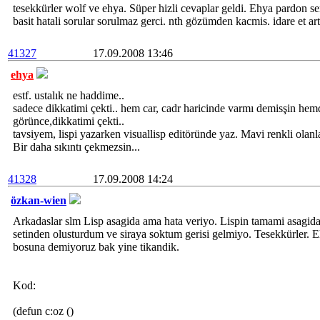
tesekkürler wolf ve ehya. Süper hizli cevaplar geldi. Ehya pardon se
basit hatali sorular sorulmaz gerci. nth gözümden kacmis. idare et arti
41327
17.09.2008 13:46
ehya
estf. ustalık ne haddime..
sadece dikkatimi çekti.. hem car, cadr haricinde varmı demisşin hem
görünce,dikkatimi çekti..
tavsiyem, lispi yazarken visuallisp editöründe yaz. Mavi renkli olan
Bir daha sıkıntı çekmezsin...
41328
17.09.2008 14:24
özkan-wien
Arkadaslar slm Lisp asagida ama hata veriyo. Lispin tamami asagidak
setinden olusturdum ve siraya soktum gerisi gelmiyo. Tesekkürler. E
bosuna demiyoruz bak yine tikandik.
Kod:
(defun c:oz ()