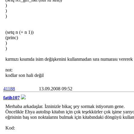
)
)
)
(setq n (+ n 1))
(princ)
)
)
kırmızı kısımda isim değişkenini kullanmadan sıra numarası vererek n
not:
kodlar son hali değil
41188
13.09.2008 09:52
fatih107
Merhaba arkadaşlar. İzninizle bikaç şey sormak istiyorum gene.
Öncelikle Ehya autolisp kitabın için çok teşekkürler çok işime yarıyo
eğrisinin baş son noktalarını bulmak için kitabındaki döngüyü kulla
Kod: