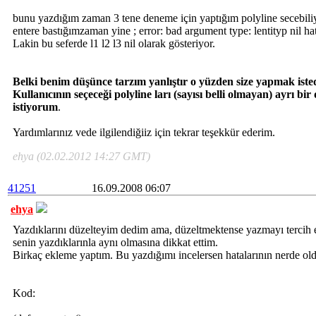
bunu yazdığım zaman 3 tene deneme için yaptığım polyline secebil
entere bastığımzaman yine ; error: bad argument type: lentityp nil hat
Lakin bu seferde l1 l2 l3 nil olarak gösteriyor.
Belki benim düşünce tarzım yanlıştır o yüzden size yapmak iste
Kullanıcının seçeceği polyline ları (sayısı belli olmayan) ayrı b
istiyorum
.
Yardımlarınız vede ilgilendiğiiz için tekrar teşekkür ederim.
ehya (02.02.2012 14:27 GMT)
41251
16.09.2008 06:07
ehya
Yazdıklarını düzelteyim dedim ama, düzeltmektense yazmayı tercih 
senin yazdıklarınla aynı olmasına dikkat ettim.
Birkaç ekleme yaptım. Bu yazdığımı incelersen hatalarının nerde o
Kod: