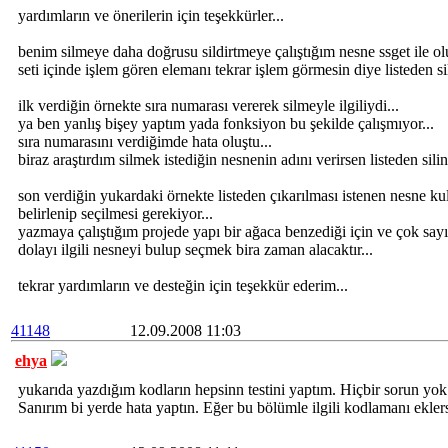
yardımların ve önerilerin için teşekkürler...
benim silmeye daha doğrusu sildirtmeye çalıştığım nesne ssget ile o
seti içinde işlem gören elemanı tekrar işlem görmesin diye listeden si
ilk verdiğin örnekte sıra numarası vererek silmeyle ilgiliydi...
ya ben yanlış bişey yaptım yada fonksiyon bu şekilde çalışmıyor...
sıra numarasını verdiğimde hata oluştu...
biraz araştırdım silmek istediğin nesnenin adını verirsen listeden sili
son verdiğin yukardaki örnekte listeden çıkarılması istenen nesne kul
belirlenip seçilmesi gerekiyor...
yazmaya çalıştığım projede yapı bir ağaca benzediği için ve çok sa
dolayı ilgili nesneyi bulup seçmek bira zaman alacaktır...
tekrar yardımların ve desteğin için teşekkür ederim...
41148
12.09.2008 11:03
ehya
yukarıda yazdığım kodların hepsinn testini yaptım. Hiçbir sorun yok
Sanırım bi yerde hata yaptın. Eğer bu bölümle ilgili kodlamanı eklers