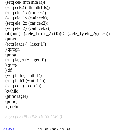
(setq cek (nth lnth ls))
(setq cek2 (nth lnth1 ls))
(setq ele_1x (car cek))
(setq ele_1y (cadr cek))
(setq ele_2x (car cek2))
(setq ele_2y (cadr cek2))
(if (and(= (- ele_1x ele_2x) 0)(<= (- ele_1y ele_2y) 126))
(progn
(setq lager (+ lager 1))
) ;progn
(progn
(setq lager (+ lager 0))
) ;progn
) ;if
(setq lnth (+ lnth 1))
(setq lnth1 (+ nth1 1))
(setq con (+ con 1))
);while
(princ lager)
(princ)
) ; defun
ehya (17.09.2008 16:55 GMT)
41331
17.09.2008 17:03