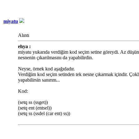
miyatu
Alıntı
ehya :
miyatu yukarıda verdiğim kod seçim setine göreydi. Az düşün
nesnenin çıkarılmasını da yapabilirdin.
Neyse, örnek kod aşağıdadır.
Verdiğim kod seçim setinden tek nesne çıkarmak içindir. Çokl
yapabilirsin sanırım...
Kod:
(setq ss (ssget))
(setq ent (entsel))
(setq ss (ssdel (car ent) ss))