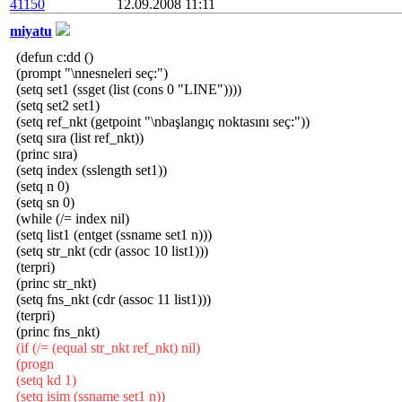
41150
12.09.2008 11:11
miyatu
(defun c:dd ()
(prompt "\nnesneleri seç:")
(setq set1 (ssget (list (cons 0 "LINE"))))
(setq set2 set1)
(setq ref_nkt (getpoint "\nbaşlangıç noktasını seç:"))
(setq sıra (list ref_nkt))
(princ sıra)
(setq index (sslength set1))
(setq n 0)
(setq sn 0)
(while (/= index nil)
(setq list1 (entget (ssname set1 n)))
(setq str_nkt (cdr (assoc 10 list1)))
(terpri)
(princ str_nkt)
(setq fns_nkt (cdr (assoc 11 list1)))
(terpri)
(princ fns_nkt)
(if (/= (equal str_nkt ref_nkt) nil)
(progn
(setq kd 1)
(setq isim (ssname set1 n))