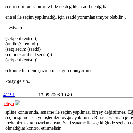
senin sorunun sanırım while ile değilde ssadd ile ilgili...
entsel ile seçim yapılmadığı için ssadd yorumlanamıyor olabilir...
tavsiyem
(setq ent (entsel))
(while (/= ent nil)
(setq secim (ssadd)
secim (ssadd ent secim) )
(setq ent (entsel))
seklinde bir dene çözüm olacağını umuyorum...
kolay gelsin...
41191
13.09.2008 10:40
ehya
spline konusunda, ssname ile seçim yapılması birşey değiştirmez. Eğ
seçim spline ise aynı işlemleri uygulayabilirsin. Burada yapman ger
mekanizmasını hazırlamalısın. Yani ssname ile seçildiğinde seçilen n
olmadığını kontrol ettirmelisin.