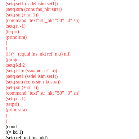
(setq set1 (ssdel isim set1))
(setq sıra (cons fns_nkt sıra))
(setq sn (+ sn 1))
(command "text" str_nkt "50" "0" sn)
(setq n -1)
(terpri)
(princ sıra)
)
)
(if (/= (equal fns_nkt ref_nkt) nil)
(progn
(setq kd 2)
(setq isim (ssname set1 n))
(setq set1 (ssdel isim set1))
(setq sıra (cons str_nkt sıra))
(setq sn (+ sn 1))
(command "text" str_nkt "50" "0" sn)
(setq n -1)
(terpri)
(princ sıra)
)
)
(cond
((= kd 1)
(setq ref_nkt fns_nkt)