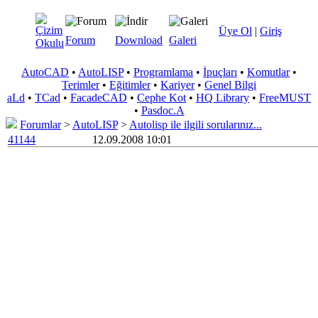
Üye Ol
|
Giriş
Forum
Download
Galeri
AutoCAD
•
AutoLISP
•
Programlama
•
İpuçları
•
Komutlar
•
Terimler
•
Eğitimler
•
Kariyer
•
Genel Bilgi
aLd
•
TCad
•
FacadeCAD
•
Cephe Kot
•
HQ Library
•
FreeMUST
•
Pasdoc.A
Forumlar
>
AutoLISP
>
Autolisp ile ilgili sorularınız...
41144
12.09.2008 10:01