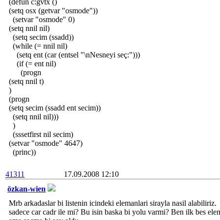
(defun c:gvtx ()
(setq osx (getvar "osmode"))
(setvar "osmode" 0)
(setq nnil nil)
(setq secim (ssadd))
(while (= nnil nil)
(setq ent (car (entsel "\nNesneyi seç:")))
(if (= ent nil)
(progn
(setq nnil t)
)
(progn
(setq secim (ssadd ent secim))
(setq nnil nil)))
)
(sssetfirst nil secim)
(setvar "osmode" 4647)
(princ))
41311
17.09.2008 12:10
özkan-wien
Mrb arkadaslar bi listenin icindeki elemanlari sirayla nasil alabiliriz.
sadece car cadr ile mi? Bu isin baska bi yolu varmi? Ben ilk bes ele