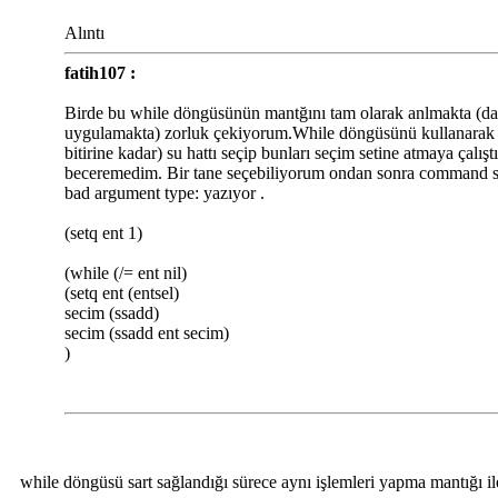
Alıntı
fatih107 :
Birde bu while döngüsünün mantğını tam olarak anlmakta (d
uygulamakta) zorluk çekiyorum.While döngüsünü kullanarak s
bitirine kadar) su hattı seçip bunları seçim setine atmaya çalış
beceremedim. Bir tane seçebiliyorum ondan sonra command sa
bad argument type: yazıyor .
(setq ent 1)
(while (/= ent nil)
(setq ent (entsel)
secim (ssadd)
secim (ssadd ent secim)
)
while döngüsü sart sağlandığı sürece aynı işlemleri yapma mantığı ile 