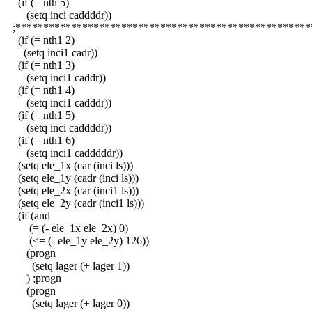
(if (= nth 5)
(setq inci caddddr))
;*****************************************************
(if (= nth1 2)
(setq inci1 cadr))
(if (= nth1 3)
(setq inci1 caddr))
(if (= nth1 4)
(setq inci1 cadddr))
(if (= nth1 5)
(setq inci caddddr))
(if (= nth1 6)
(setq inci1 cadddddr))
(setq ele_1x (car (inci ls)))
(setq ele_1y (cadr (inci ls)))
(setq ele_2x (car (inci1 ls)))
(setq ele_2y (cadr (inci1 ls)))
(if (and
(= (- ele_1x ele_2x) 0)
(<= (- ele_1y ele_2y) 126))
(progn
(setq lager (+ lager 1))
) ;progn
(progn
(setq lager (+ lager 0))