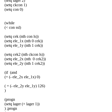
(setq lager 2)
(setq ckcon 1)
(setq con 0)
(while
(< con ssl)
(setq cek (nth con ls))
(setq ele_1x (nth 0 cek))
(setq ele_1y (nth 1 cek))
(setq cek2 (nth ckcon ls))
(setq ele_2x (nth 0 cek2))
(setq ele_2y (nth 1 cek2))
(if (and
(= (- ele_2x ele_1x) 0)
( = (- ele_2y ele_1y) 126)
)
(progn
(setq lager (+ lager 1))
) ;progn