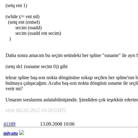
(setq ent 1)
(while (/= ent nil)
(setq ent (entsel)
secim (ssadd)
secim (ssadd ent secim)
)
Daha sonra amacım bu seçim setindeki her spline "ssname" ile ayrı b
(setq sh1 (ssname secim 0)) gibi
tekrar spline baş-son nokta döngüsüne sokup seçilen her spline'nın b
bulmaya çalışacağım. Acaba baş-son nokta döngüsü ssname ile seçile
verir mi?
Umarım sorularımı anlatabilmişimdir. Şimdiden çok teşekkür ederim
ehya (02.02.2012 14:28 GMT)
41189
13.09.2008 10:06
miyatu