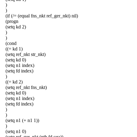
)
)
(if (/= (equal fns_nkt ref_ger_nkt) nil)
(progn
(setq kd 2)
)
)
(cond
((= kd 1)
(setq ref_nkt str_nkt)
(setq kd 0)
(setq n1 index)
(setq fd index)
)
((= kd 2)
(setq ref_nkt fns_nkt)
(setq kd 0)
(setq n1 index)
(setq fd index)
)
)
(setq n1 (+ n1 1))
)
(setq n1 0)
(setq ref_ger_nkt (nth fd sıra))