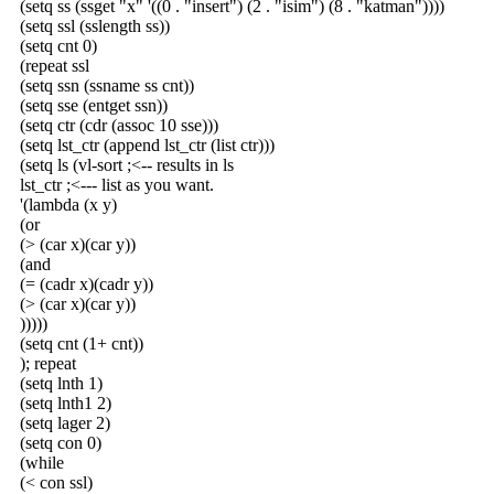
(setq ss (ssget "x" '((0 . "insert") (2 . "isim") (8 . "katman"))))
(setq ssl (sslength ss))
(setq cnt 0)
(repeat ssl
(setq ssn (ssname ss cnt))
(setq sse (entget ssn))
(setq ctr (cdr (assoc 10 sse)))
(setq lst_ctr (append lst_ctr (list ctr)))
(setq ls (vl-sort ;<-- results in ls
lst_ctr ;<--- list as you want.
'(lambda (x y)
(or
(> (car x)(car y))
(and
(= (cadr x)(cadr y))
(> (car x)(car y))
)))))
(setq cnt (1+ cnt))
); repeat
(setq lnth 1)
(setq lnth1 2)
(setq lager 2)
(setq con 0)
(while
(< con ssl)