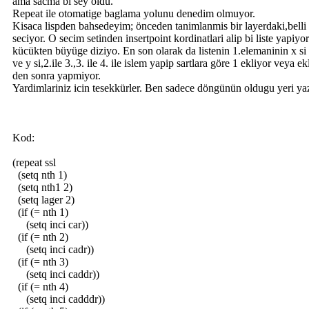
ama sacma bi sey oldu.
Repeat ile otomatige baglama yolunu denedim olmuyor.
Kisaca lispden bahsedeyim; önceden tanimlanmis bir layerdaki,belli b
seciyor. O secim setinden insertpoint kordinatlari alip bi liste yapiyor
kücükten büyüge diziyo. En son olarak da listenin 1.elemaninin x si v
ve y si,2.ile 3.,3. ile 4. ile islem yapip sartlara göre 1 ekliyor veya 
den sonra yapmiyor.
Yardimlariniz icin tesekkürler. Ben sadece döngünün oldugu yeri y
Kod:
(repeat ssl
(setq nth 1)
(setq nth1 2)
(setq lager 2)
(if (= nth 1)
(setq inci car))
(if (= nth 2)
(setq inci cadr))
(if (= nth 3)
(setq inci caddr))
(if (= nth 4)
(setq inci cadddr))