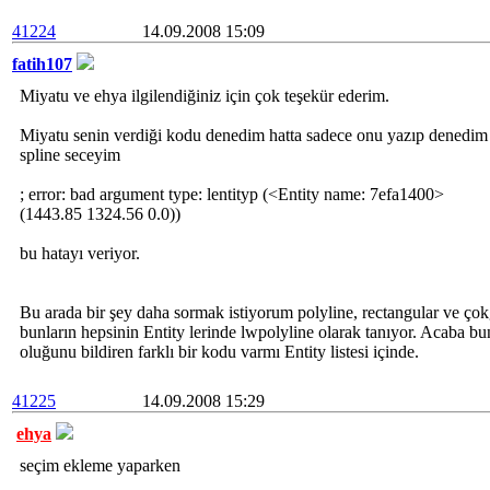
41224
14.09.2008 15:09
fatih107
Miyatu ve ehya ilgilendiğiniz için çok teşekür ederim.
Miyatu senin verdiği kodu denedim hatta sadece onu yazıp denedim 
spline seceyim
; error: bad argument type: lentityp (<Entity name: 7efa1400>
(1443.85 1324.56 0.0))
bu hatayı veriyor.
Bu arada bir şey daha sormak istiyorum polyline, rectangular ve ço
bunların hepsinin Entity lerinde lwpolyline olarak tanıyor. Acaba bun
oluğunu bildiren farklı bir kodu varmı Entity listesi içinde.
41225
14.09.2008 15:29
ehya
seçim ekleme yaparken