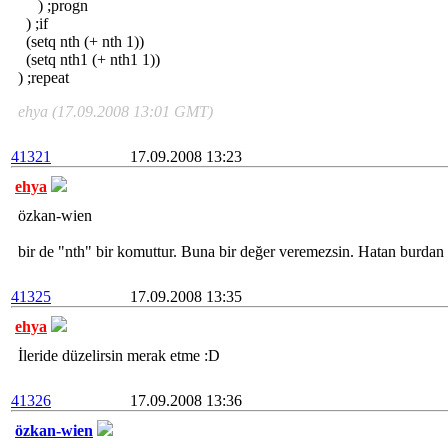
) ;progn
) ;if
(setq nth (+ nth 1))
(setq nth1 (+ nth1 1))
) ;repeat
ehya (17.09.2008 13:01 GMT)
41321
17.09.2008 13:23
ehya
özkan-wien
bir de "nth" bir komuttur. Buna bir değer veremezsin. Hatan burdan
41325
17.09.2008 13:35
ehya
İleride düzelirsin merak etme :D
41326
17.09.2008 13:36
özkan-wien