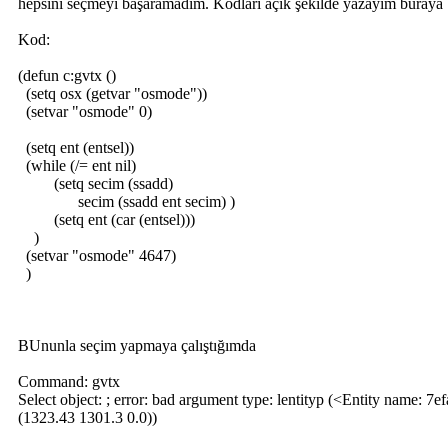
hepsini seçmeyi başaramadım. Kodları açık şekilde yazayım buraya
Kod:
(defun c:gvtx ()
(setq osx (getvar "osmode"))
(setvar "osmode" 0)
(setq ent (entsel))
(while (/= ent nil)
(setq secim (ssadd)
secim (ssadd ent secim) )
(setq ent (car (entsel)))
)
(setvar "osmode" 4647)
)
BUnunla seçim yapmaya çalıştığımda
Command: gvtx
Select object: ; error: bad argument type: lentityp (<Entity name: 7
(1323.43 1301.3 0.0))