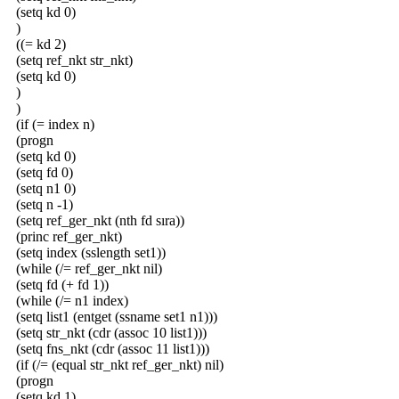
(setq kd 0)
)
((= kd 2)
(setq ref_nkt str_nkt)
(setq kd 0)
)
)
(if (= index n)
(progn
(setq kd 0)
(setq fd 0)
(setq n1 0)
(setq n -1)
(setq ref_ger_nkt (nth fd sıra))
(princ ref_ger_nkt)
(setq index (sslength set1))
(while (/= ref_ger_nkt nil)
(setq fd (+ fd 1))
(while (/= n1 index)
(setq list1 (entget (ssname set1 n1)))
(setq str_nkt (cdr (assoc 10 list1)))
(setq fns_nkt (cdr (assoc 11 list1)))
(if (/= (equal str_nkt ref_ger_nkt) nil)
(progn
(setq kd 1)