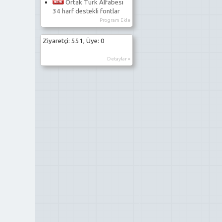
Ortak Türk Alfabesi
34 harf destekli fontlar
Program Ekle
Ziyaretçi: 551, Üye: 0
Detaylar »