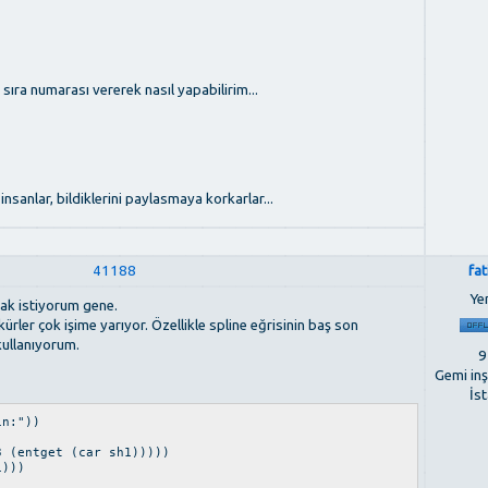
sıra numarası vererek nasıl yapabilirim...
insanlar, bildiklerini paylasmaya korkarlar...
41188
fa
Ye
mak istiyorum gene.
kürler çok işime yarıyor. Özellikle spline eğrisinin baş son
kullanıyorum.
9
Gemi in
İs
in:"))
 (entget (car sh1)))))
1)))