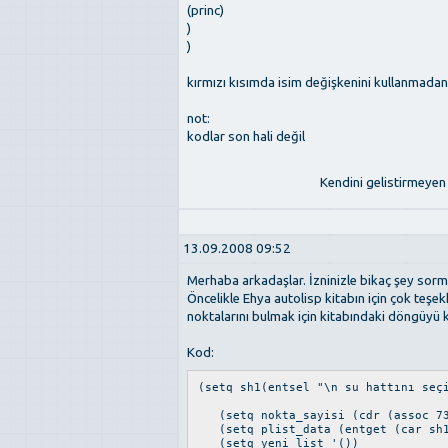
(princ)
)
)
kırmızı kısımda isim değişkenini kullanmadan 
not:
kodlar son hali değil
Kendini gelistirmeyen 
13.09.2008 09:52
Merhaba arkadaşlar. İzninizle bikaç şey sor
Öncelikle Ehya autolisp kitabın için çok teşek
noktalarını bulmak için kitabındaki döngüyü 
Kod:
(setq sh1(entsel "\n su hattını seç
(setq nokta_sayisi (cdr (assoc 73
(setq plist_data (entget (car sh
(setq yeni_list '())