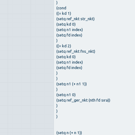
)
(cond
((= kd 1)
(setq ref_nkt str_nkt)
(setq kd 0)
(setq n1 index)
(setq fd index)
)
((= kd 2)
(setq ref_nkt fns_nkt)
(setq kd 0)
(setq n1 index)
(setq fd index)
)
)
(setq n1 (+ n1 1))
)
(setq n1 0)
(setq ref_ger_nkt (nth fd sıra))
)
)
)
(setq n (+ n 1))