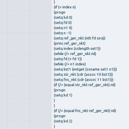
)
(if (= index n)
(progn
(setq kd 0)
(setq fd 0)
(setq n1 0)
(setq n -1)
(setq ref_ger_nkt (nth fd sıra))
(princ ref_ger_nkt)
(setq index (sslength set1))
(while (/= ref_ger_nkt nil)
(setq fd (+ fd 1))
(while (/= n1 index)
(setq list1 (entget (ssname set1 n1)))
(setq str_nkt (cdr (assoc 10 list1)))
(setq fns_nkt (cdr (assoc 11 list1)))
(if (/= (equal str_nkt ref_ger_nkt) nil)
(progn
(setq kd 1)
)
)
(if (/= (equal fns_nkt ref_ger_nkt) nil)
(progn
(setq kd 2)
)