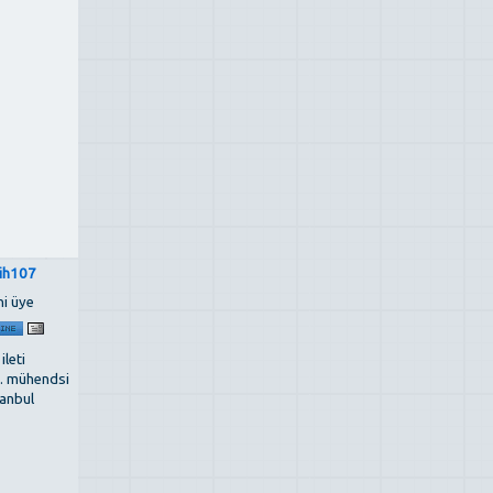
tih107
ni üye
 ileti
ş. mühendsi
tanbul