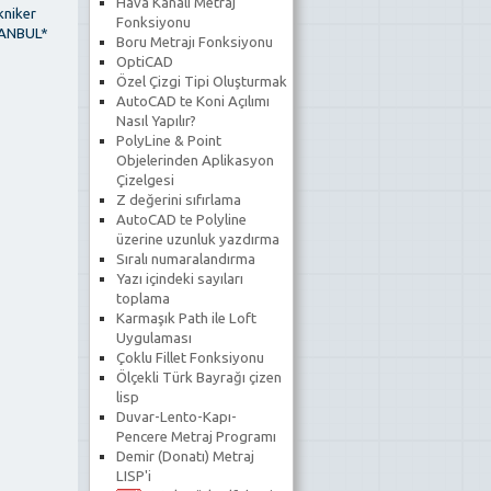
Hava Kanalı Metraj
kniker
Fonksiyonu
ANBUL*
Boru Metrajı Fonksiyonu
OptiCAD
Özel Çizgi Tipi Oluşturmak
AutoCAD te Koni Açılımı
Nasıl Yapılır?
PolyLine & Point
Objelerinden Aplikasyon
Çizelgesi
Z değerini sıfırlama
AutoCAD te Polyline
üzerine uzunluk yazdırma
Sıralı numaralandırma
Yazı içindeki sayıları
toplama
Karmaşık Path ile Loft
Uygulaması
Çoklu Fillet Fonksiyonu
Ölçekli Türk Bayrağı çizen
lisp
Duvar-Lento-Kapı-
Pencere Metraj Programı
Demir (Donatı) Metraj
LISP'i