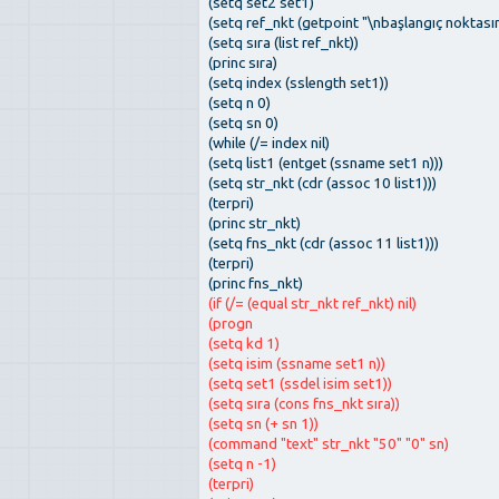
(setq set2 set1)
(setq ref_nkt (getpoint "\nbaşlangıç noktasını
(setq sıra (list ref_nkt))
(princ sıra)
(setq index (sslength set1))
(setq n 0)
(setq sn 0)
(while (/= index nil)
(setq list1 (entget (ssname set1 n)))
(setq str_nkt (cdr (assoc 10 list1)))
(terpri)
(princ str_nkt)
(setq fns_nkt (cdr (assoc 11 list1)))
(terpri)
(princ fns_nkt)
(if (/= (equal str_nkt ref_nkt) nil)
(progn
(setq kd 1)
(setq isim (ssname set1 n))
(setq set1 (ssdel isim set1))
(setq sıra (cons fns_nkt sıra))
(setq sn (+ sn 1))
(command "text" str_nkt "50" "0" sn)
(setq n -1)
(terpri)