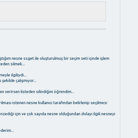
tığım nesne ssget ile oluşturulmuş bir seçim seti içinde işlem
eden silmek...
yle ilgiliydi...
şekilde çalışmıyor...
nı verirsen listeden silindiğini öğrendim...
ılması istenen nesne kullanıcı tarafından belirlenip seçilmesi
nzediği için ve çok sayıda nesne olduğundan dolayı ilgili nesneyi
derim...