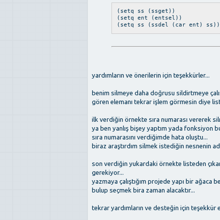
(setq ss (ssget))
(setq ent (entsel))
(setq ss (ssdel (car ent) ss))
yardımların ve önerilerin için teşekkürler...
benim silmeye daha doğrusu sildirtmeye çalış
gören elemanı tekrar işlem görmesin diye list
ilk verdiğin örnekte sıra numarası vererek silme
ya ben yanlış bişey yaptım yada fonksiyon bu 
sıra numarasını verdiğimde hata oluştu...
biraz araştırdım silmek istediğin nesnenin adı
son verdiğin yukardaki örnekte listeden çıkar
gerekiyor...
yazmaya çalıştığım projede yapı bir ağaca be
bulup seçmek bira zaman alacaktır...
tekrar yardımların ve desteğin için teşekkür e