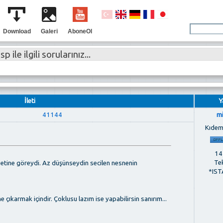
Download
Galeri
AboneOl
p ile ilgili sorularınız...
İleti
Y
41144
m
Kıdem
142
Te
etine göreydi. Az düşünseydin secilen nesnenin
*IST
çıkarmak içindir. Çoklusu lazım ise yapabilirsin sanırım...