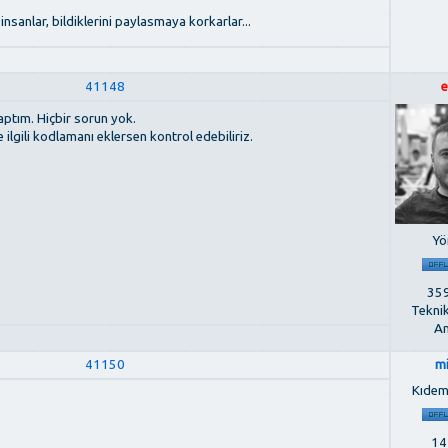
insanlar, bildiklerini paylasmaya korkarlar...
41148
e
aptım. Hiçbir sorun yok.
ilgili kodlamanı eklersen kontrol edebiliriz.
Yö
359
Tekni
An
41150
m
Kıdem
142