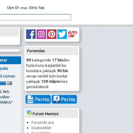
Üye Ol
Giriş Yap
veya
Forumdan
99
kategoride
17 bin
den
azar
fazla konu başlatıldı bu
iyatu
konulara yaklaşık
90 bin
cevap verildi tüm bunlar
li Uzman
yaklaşık
109 milyon
kez
görüntülendi
 ileti
kniker
ANBUL*
Forum Menüsü
Forumda ara
İstatistikler