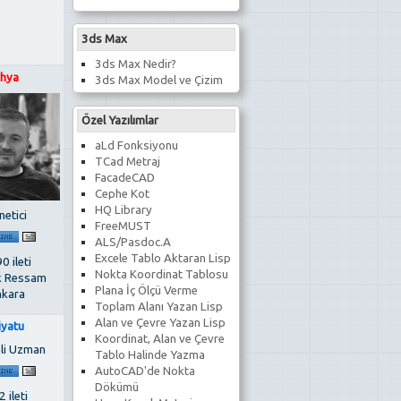
3ds Max
3ds Max Nedir?
hya
3ds Max Model ve Çizim
Özel Yazılımlar
aLd Fonksiyonu
TCad Metraj
FacadeCAD
Cephe Kot
HQ Library
netici
FreeMUST
ALS/Pasdoc.A
Excele Tablo Aktaran Lisp
0 ileti
Nokta Koordinat Tablosu
k Ressam
Plana İç Ölçü Verme
kara
Toplam Alanı Yazan Lisp
Alan ve Çevre Yazan Lisp
iyatu
Koordinat, Alan ve Çevre
li Uzman
Tablo Halinde Yazma
AutoCAD'de Nokta
Dökümü
 ileti