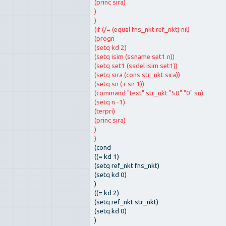
(princ sıra)
)
)
(if (/= (equal fns_nkt ref_nkt) nil)
(progn
(setq kd 2)
(setq isim (ssname set1 n))
(setq set1 (ssdel isim set1))
(setq sıra (cons str_nkt sıra))
(setq sn (+ sn 1))
(command "text" str_nkt "50" "0" sn)
(setq n -1)
(terpri)
(princ sıra)
)
)
(cond
((= kd 1)
(setq ref_nkt fns_nkt)
(setq kd 0)
)
((= kd 2)
(setq ref_nkt str_nkt)
(setq kd 0)
)