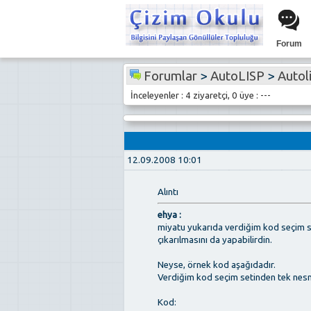
Forum
Forumlar
>
AutoLISP
>
Autolis
İnceleyenler : 4 ziyaretçi, 0 üye : ---
12.09.2008 10:01
Alıntı
ehya :
miyatu yukarıda verdiğim kod seçim s
çıkarılmasını da yapabilirdin.
Neyse, örnek kod aşağıdadır.
Verdiğim kod seçim setinden tek nesne 
Kod: