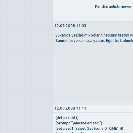
Kendini gelistirmeyen 
12.09.2008 11:03
yukarıda yazdığım kodların hepsinn testini y
Sanırım bi yerde hata yaptın. Eğer bu bölümle 
12.09.2008 11:11
(defun c:dd ()
(prompt "\nnesneleri seç:")
(setq set1 (ssget (list (cons 0 "LINE"))))