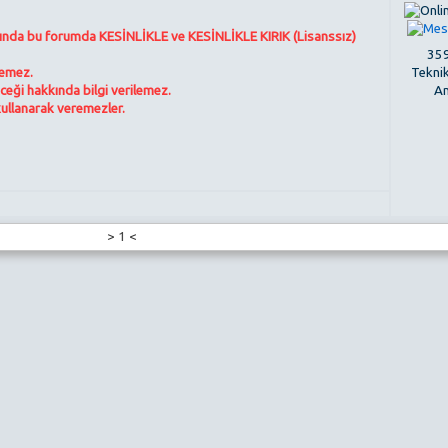
nında bu forumda KESİNLİKLE ve KESİNLİKLE KIRIK (Lisanssız)
359
Tekni
lemez.
An
eceği hakkında bilgi verilemez.
kullanarak veremezler.
>
1
<