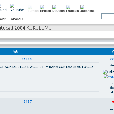
aleri
AboneOl
utocad 2004 KURULUMU
İleti
Y
43154
bo
Ye
 ACIK DEİL NASIL ACABİLİRİM BANA COK LAZIM AUTOCAD
2
ög
ak
43157
e
Yö