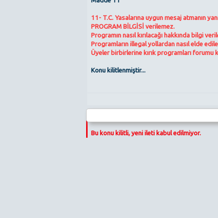
Madde 11
11- T.C. Yasalarına uygun mesaj atmanın ya
PROGRAM BİLGİSİ verilemez.
Programın nasıl kırılacağı hakkında bilgi veri
Programların illegal yollardan nasıl elde edil
Üyeler birbirlerine kırık programları forumu 
Konu kilitlenmiştir...
Bu konu kilitli, yeni ileti kabul edilmiyor.