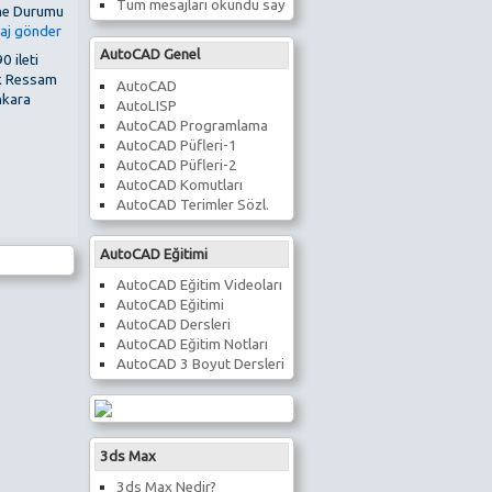
Tüm mesajları okundu say
AutoCAD Genel
0 ileti
k Ressam
AutoCAD
kara
AutoLISP
AutoCAD Programlama
AutoCAD Püfleri-1
AutoCAD Püfleri-2
AutoCAD Komutları
AutoCAD Terimler Sözl.
AutoCAD Eğitimi
AutoCAD Eğitim Videoları
AutoCAD Eğitimi
AutoCAD Dersleri
AutoCAD Eğitim Notları
AutoCAD 3 Boyut Dersleri
3ds Max
3ds Max Nedir?