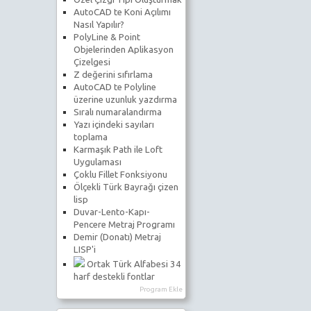
AutoCAD te Koni Açılımı
Nasıl Yapılır?
PolyLine & Point
Objelerinden Aplikasyon
Çizelgesi
Z değerini sıfırlama
AutoCAD te Polyline
üzerine uzunluk yazdırma
Sıralı numaralandırma
Yazı içindeki sayıları
toplama
Karmaşık Path ile Loft
Uygulaması
Çoklu Fillet Fonksiyonu
Ölçekli Türk Bayrağı çizen
lisp
Duvar-Lento-Kapı-
Pencere Metraj Programı
Demir (Donatı) Metraj
LISP'i
Ortak Türk Alfabesi 34
harf destekli fontlar
Program Ekle