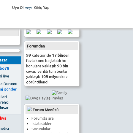
Üye Ol
Giriş Yap
veya
Forumdan
99
kategoride
17 bin
den
azar
fazla konu başlatıldı bu
konulara yaklaşık
90 bin
bo78
cevap verildi tüm bunlar
ni üye
yaklaşık
109 milyon
kez
görüntülendi
 ileti
renci
hisar
Forum Menüsü
Forumda ara
hya
İstatistikler
netici
Sorumlular