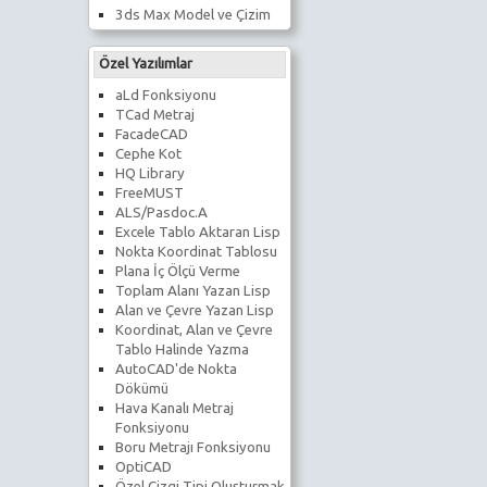
3ds Max Model ve Çizim
Özel Yazılımlar
aLd Fonksiyonu
TCad Metraj
FacadeCAD
Cephe Kot
HQ Library
FreeMUST
ALS/Pasdoc.A
Excele Tablo Aktaran Lisp
Nokta Koordinat Tablosu
Plana İç Ölçü Verme
Toplam Alanı Yazan Lisp
Alan ve Çevre Yazan Lisp
Koordinat, Alan ve Çevre
Tablo Halinde Yazma
AutoCAD'de Nokta
Dökümü
Hava Kanalı Metraj
Fonksiyonu
Boru Metrajı Fonksiyonu
OptiCAD
Özel Çizgi Tipi Oluşturmak