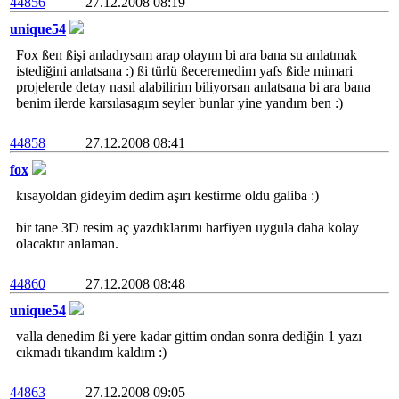
44856
27.12.2008 08:19
unique54
Fox ßen ßişi anladıysam arap olayım bi ara bana su anlatmak
istediğini anlatsana :) ßi türlü ßeceremedim yafs ßide mimari
projelerde detay nasıl alabilirim biliyorsan anlatsana bi ara bana
benim ilerde karsılasagım seyler bunlar yine yandım ben :)
44858
27.12.2008 08:41
fox
kısayoldan gideyim dedim aşırı kestirme oldu galiba :)
bir tane 3D resim aç yazdıklarımı harfiyen uygula daha kolay
olacaktır anlaman.
44860
27.12.2008 08:48
unique54
valla denedim ßi yere kadar gittim ondan sonra dediğin 1 yazı
cıkmadı tıkandım kaldım :)
44863
27.12.2008 09:05