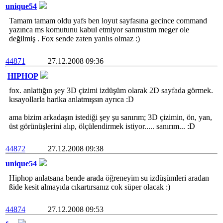
unique54
Tamam tamam oldu yafs ben loyut sayfasına gecince command
yazınca ms komutunu kabul etmiyor sanmıstım meger ole
değilmiş . Fox sende zaten yanlıs olmaz :)
44871
27.12.2008 09:36
HIPHOP
fox. anlattığın şey 3D çizimi izdüşüm olarak 2D sayfada görmek.
kısayollarla harika anlatmışsın ayrıca :D
ama bizim arkadaşın istediği şey şu sanırım; 3D çizimin, ön, yan,
üst görünüşlerini alıp, ölçülendirmek istiyor..... sanırım... :D
44872
27.12.2008 09:38
unique54
Hiphop anlatsana bende arada öğreneyim su izdüşümleri aradan
ßide kesit almayıda cıkartırsanız cok süper olacak :)
44874
27.12.2008 09:53