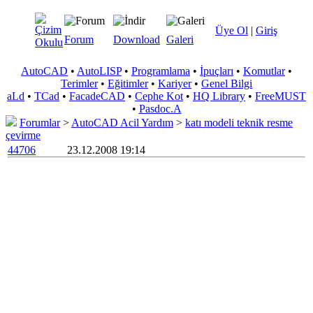
Üye Ol
|
Giriş
Forum
Download
Galeri
AutoCAD
•
AutoLISP
•
Programlama
•
İpuçları
•
Komutlar
•
Terimler
•
Eğitimler
•
Kariyer
•
Genel Bilgi
aLd
•
TCad
•
FacadeCAD
•
Cephe Kot
•
HQ Library
•
FreeMUST
•
Pasdoc.A
Forumlar
>
AutoCAD Acil Yardım
>
katı modeli teknik resme
çevirme
44706
23.12.2008 19:14