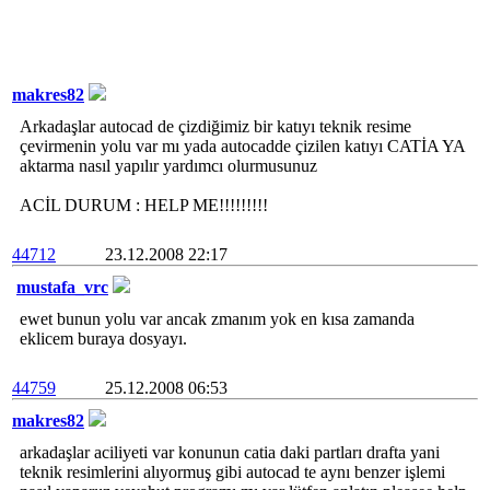
makres82
Arkadaşlar autocad de çizdiğimiz bir katıyı teknik resime
çevirmenin yolu var mı yada autocadde çizilen katıyı CATİA YA
aktarma nasıl yapılır yardımcı olurmusunuz
ACİL DURUM : HELP ME!!!!!!!!!
44712
23.12.2008 22:17
mustafa_vrc
ewet bunun yolu var ancak zmanım yok en kısa zamanda
eklicem buraya dosyayı.
44759
25.12.2008 06:53
makres82
arkadaşlar aciliyeti var konunun catia daki partları drafta yani
teknik resimlerini alıyormuş gibi autocad te aynı benzer işlemi