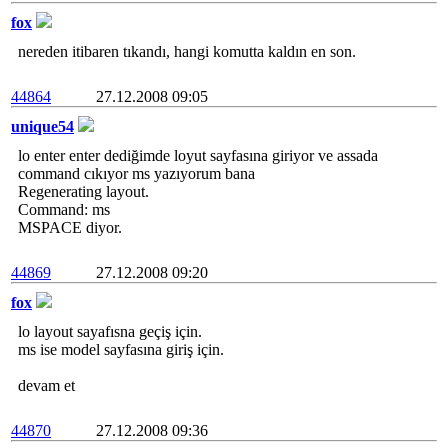
fox
nereden itibaren tıkandı, hangi komutta kaldın en son.
44864
27.12.2008 09:05
unique54
lo enter enter dediğimde loyut sayfasına giriyor ve assada
command cıkıyor ms yazıyorum bana
Regenerating layout.
Command: ms
MSPACE diyor.
44869
27.12.2008 09:20
fox
lo layout sayafısna geçiş için.
ms ise model sayfasına giriş için.
devam et
44870
27.12.2008 09:36