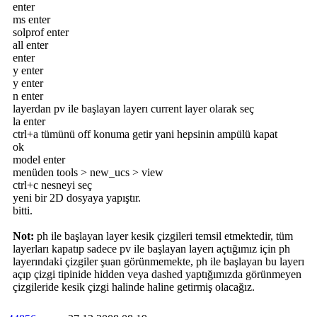
enter
ms enter
solprof enter
all enter
enter
y enter
y enter
n enter
layerdan pv ile başlayan layerı current layer olarak seç
la enter
ctrl+a tümünü off konuma getir yani hepsinin ampülü kapat
ok
model enter
menüden tools > new_ucs > view
ctrl+c nesneyi seç
yeni bir 2D dosyaya yapıştır.
bitti.
Not:
ph ile başlayan layer kesik çizgileri temsil etmektedir, tüm
layerları kapatıp sadece pv ile başlayan layerı açtığımız için ph
layerındaki çizgiler şuan görünmemekte, ph ile başlayan bu layerı
açıp çizgi tipinide hidden veya dashed yaptığımızda görünmeyen
çizgileride kesik çizgi halinde haline getirmiş olacağız.