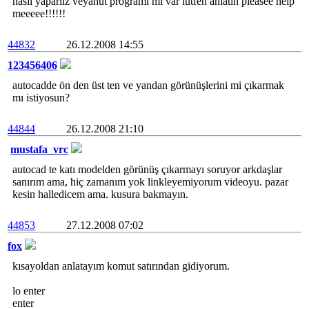
nasıl yaparıız veyahut programı mı var lütfen anlatın pleasee help
meeeee!!!!!!
44832
26.12.2008 14:55
123456406
autocadde ön den üst ten ve yandan görünüşlerini mi çıkarmak
mı istiyosun?
44844
26.12.2008 21:10
mustafa_vrc
autocad te katı modelden görünüş çıkarmayı soruyor arkdaşlar
sanırım ama, hiç zamanım yok linkleyemiyorum videoyu. pazar
kesin halledicem ama. kusura bakmayın.
44853
27.12.2008 07:02
fox
kısayoldan anlatayım komut satırından gidiyorum.
lo enter
enter