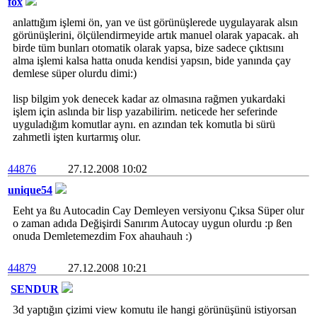
fox
anlattığım işlemi ön, yan ve üst görünüşlerede uygulayarak alsın
görünüşlerini, ölçülendirmeyide artık manuel olarak yapacak. ah
birde tüm bunları otomatik olarak yapsa, bize sadece çıktısını
alma işlemi kalsa hatta onuda kendisi yapsın, bide yanında çay
demlese süper olurdu dimi:)
lisp bilgim yok denecek kadar az olmasına rağmen yukardaki
işlem için aslında bir lisp yazabilirim. neticede her seferinde
uyguladığım komutlar aynı. en azından tek komutla bi sürü
zahmetli işten kurtarmış olur.
44876
27.12.2008 10:02
unique54
Eeht ya ßu Autocadin Cay Demleyen versiyonu Çıksa Süper olur
o zaman adıda Değişirdi Sanırım Autocay uygun olurdu :p ßen
onuda Demletemezdim Fox ahauhauh :)
44879
27.12.2008 10:21
SENDUR
3d yaptığın çizimi view komutu ile hangi görünüşünü istiyorsan