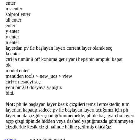
enter
ms enter
solprof enter
all enter
enter
y enter
y enter
n enter
layerdan pv ile başlayan layerı current layer olarak seç
la enter
ctrl+a tümünü off konuma getir yani hepsinin ampülü kapat
ok
model enter
menüden tools > new_ucs > view
ctrl+c nesneyi seç
yeni bir 2D dosyaya yapıştır.
bitti.
Not:
ph ile başlayan layer kesik çizgileri temsil etmektedir, tüm
layerları kapatıp sadece pv ile başlayan layerı açtığımız için ph
layerındaki çizgiler şuan görünmemekte, ph ile başlayan bu layerı
açıp çizgi tipinide hidden veya dashed yaptığımızda görünmeyen
çizgileride kesik çizgi halinde haline getirmiş olacağız.