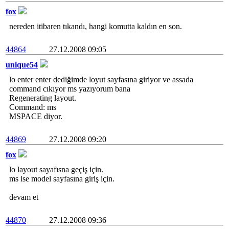
fox
nereden itibaren tıkandı, hangi komutta kaldın en son.
44864
27.12.2008 09:05
unique54
lo enter enter dediğimde loyut sayfasına giriyor ve assada
command cıkıyor ms yazıyorum bana
Regenerating layout.
Command: ms
MSPACE diyor.
44869
27.12.2008 09:20
fox
lo layout sayafısna geçiş için.
ms ise model sayfasına giriş için.
devam et
44870
27.12.2008 09:36