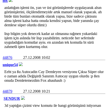
fox
anlattığım işlemi ön, yan ve üst görünüşlerede uygulayarak alsın
görünüşlerini, ölçülendirmeyide artık manuel olarak yapacak. ah
birde tüm bunları otomatik olarak yapsa, bize sadece çıktısını
alma işlemi kalsa hatta onuda kendisi yapsın, bide yanında çay
demlese süper olurdu dimi:)
lisp bilgim yok denecek kadar az olmasına rağmen yukardaki
işlem için aslında bir lisp yazabilirim. neticede her seferinde
uyguladığım komutlar aynı. en azından tek komutla bi sürü
zahmetli işten kurtarmış olur.
44876
27.12.2008 10:02
unique54
Eeht ya ßu Autocadin Cay Demleyen versiyonu Çıksa Süper olur
o zaman adıda Değişirdi Sanırım Autocay uygun olurdu :p ßen
onuda Demletemezdim Fox ahauhauh :)
44879
27.12.2008 10:21
SENDUR
3d yaptığın çizimi view komutu ile hangi görünüşünü istiyorsan