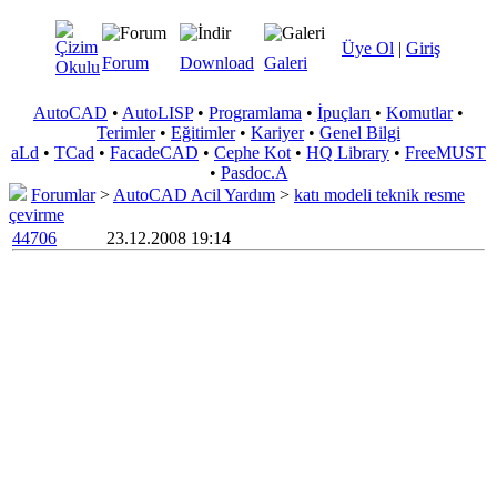
Üye Ol
|
Giriş
Forum
Download
Galeri
AutoCAD
•
AutoLISP
•
Programlama
•
İpuçları
•
Komutlar
•
Terimler
•
Eğitimler
•
Kariyer
•
Genel Bilgi
aLd
•
TCad
•
FacadeCAD
•
Cephe Kot
•
HQ Library
•
FreeMUST
•
Pasdoc.A
Forumlar
>
AutoCAD Acil Yardım
>
katı modeli teknik resme
çevirme
44706
23.12.2008 19:14