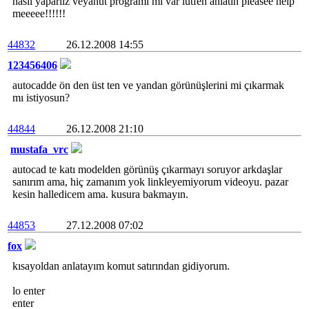
nasıl yaparıız veyahut programı mı var lütfen anlatın pleasee help
meeeee!!!!!!
44832
26.12.2008 14:55
123456406
autocadde ön den üst ten ve yandan görünüşlerini mi çıkarmak
mı istiyosun?
44844
26.12.2008 21:10
mustafa_vrc
autocad te katı modelden görünüş çıkarmayı soruyor arkdaşlar
sanırım ama, hiç zamanım yok linkleyemiyorum videoyu. pazar
kesin halledicem ama. kusura bakmayın.
44853
27.12.2008 07:02
fox
kısayoldan anlatayım komut satırından gidiyorum.
lo enter
enter