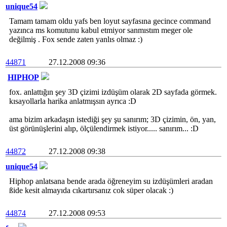
unique54
Tamam tamam oldu yafs ben loyut sayfasına gecince command
yazınca ms komutunu kabul etmiyor sanmıstım meger ole
değilmiş . Fox sende zaten yanlıs olmaz :)
44871
27.12.2008 09:36
HIPHOP
fox. anlattığın şey 3D çizimi izdüşüm olarak 2D sayfada görmek.
kısayollarla harika anlatmışsın ayrıca :D
ama bizim arkadaşın istediği şey şu sanırım; 3D çizimin, ön, yan,
üst görünüşlerini alıp, ölçülendirmek istiyor..... sanırım... :D
44872
27.12.2008 09:38
unique54
Hiphop anlatsana bende arada öğreneyim su izdüşümleri aradan
ßide kesit almayıda cıkartırsanız cok süper olacak :)
44874
27.12.2008 09:53