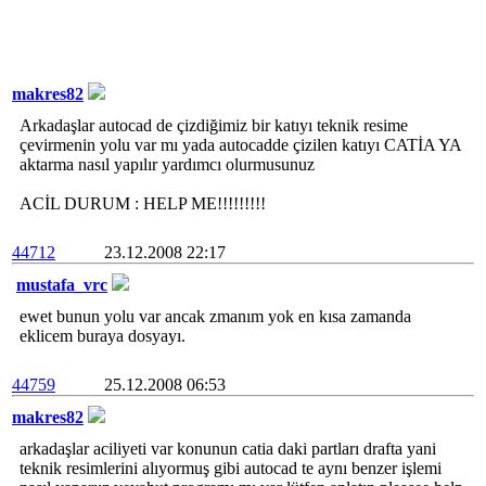
makres82
Arkadaşlar autocad de çizdiğimiz bir katıyı teknik resime
çevirmenin yolu var mı yada autocadde çizilen katıyı CATİA YA
aktarma nasıl yapılır yardımcı olurmusunuz
ACİL DURUM : HELP ME!!!!!!!!!
44712
23.12.2008 22:17
mustafa_vrc
ewet bunun yolu var ancak zmanım yok en kısa zamanda
eklicem buraya dosyayı.
44759
25.12.2008 06:53
makres82
arkadaşlar aciliyeti var konunun catia daki partları drafta yani
teknik resimlerini alıyormuş gibi autocad te aynı benzer işlemi