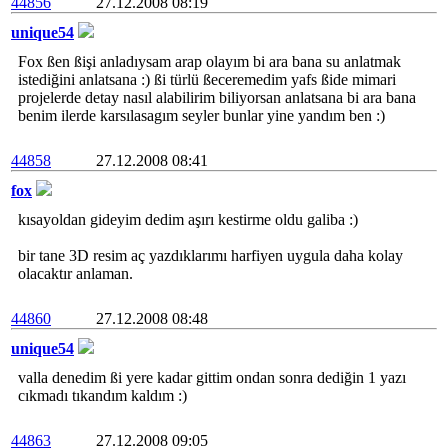
44856
27.12.2008 08:19
unique54
Fox ßen ßişi anladıysam arap olayım bi ara bana su anlatmak
istediğini anlatsana :) ßi türlü ßeceremedim yafs ßide mimari
projelerde detay nasıl alabilirim biliyorsan anlatsana bi ara bana
benim ilerde karsılasagım seyler bunlar yine yandım ben :)
44858
27.12.2008 08:41
fox
kısayoldan gideyim dedim aşırı kestirme oldu galiba :)
bir tane 3D resim aç yazdıklarımı harfiyen uygula daha kolay
olacaktır anlaman.
44860
27.12.2008 08:48
unique54
valla denedim ßi yere kadar gittim ondan sonra dediğin 1 yazı
cıkmadı tıkandım kaldım :)
44863
27.12.2008 09:05