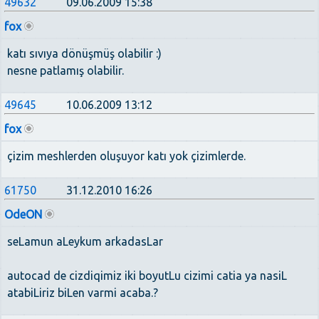
49632
09.06.2009 15:38
fox
katı sıvıya dönüşmüş olabilir :)
nesne patlamış olabilir.
49645
10.06.2009 13:12
fox
çizim meshlerden oluşuyor katı yok çizimlerde.
61750
31.12.2010 16:26
OdeON
seLamun aLeykum arkadasLar
autocad de cizdiqimiz iki boyutLu cizimi catia ya nasiL
atabiLiriz biLen varmi acaba.?