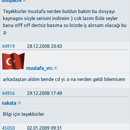
unique54
Teşekkürler mustafa nerden buldun bakim bu dosyayı
kaynagını söyle serisini indireim :) cok lazım ßöle seyler
bana offf off dertsiz basıma su krizde iş alırsam olacağı bu
:p
44919
28.12.2008 20:43
mustafa_vrc
arkadaştan aldım bende cd yi. o na nerden geldi bilemicem
44956
29.12.2008 17:49
nakata
Bilgi için teşekkürler.
45050
02.01.2009 09:31