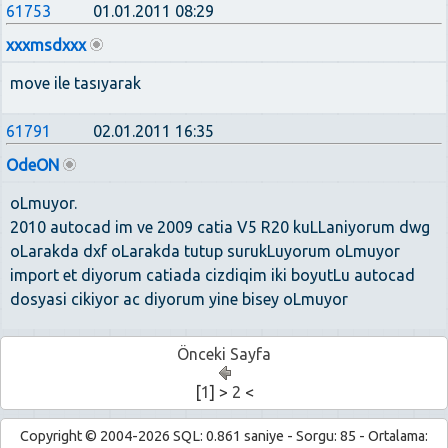
61753
01.01.2011 08:29
xxxmsdxxx
move ile tasıyarak
61791
02.01.2011 16:35
OdeON
oLmuyor.
2010 autocad im ve 2009 catia V5 R20 kuLLaniyorum dwg
oLarakda dxf oLarakda tutup surukLuyorum oLmuyor
import et diyorum catiada cizdiqim iki boyutLu autocad
dosyasi cikiyor ac diyorum yine bisey oLmuyor
Önceki Sayfa
[
1
] >
2
<
Copyright © 2004-2026 SQL: 0.861 saniye - Sorgu: 85 - Ortalama: