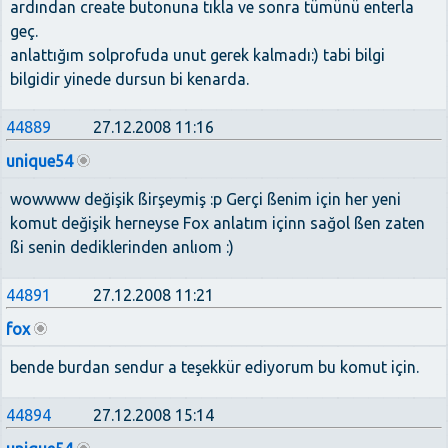
ardından create butonuna tıkla ve sonra tümünü enterla
geç.
anlattığım solprofuda unut gerek kalmadı:) tabi bilgi
bilgidir yinede dursun bi kenarda.
44889
27.12.2008 11:16
unique54
wowwww değişik ßirşeymiş :p Gerçi ßenim için her yeni
komut değişik herneyse Fox anlatım içinn sağol ßen zaten
ßi senin dediklerinden anlıom :)
44891
27.12.2008 11:21
fox
bende burdan sendur a teşekkür ediyorum bu komut için.
44894
27.12.2008 15:14