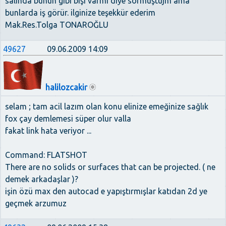
salında bunun gibi bişi varmı diye sormuştujm ama
bunlarda iş görür. ilginize teşekkür ederim
Mak.Res.Tolga TONAROĞLU
49627
09.06.2009 14:09
halilozcakir
selam ; tam acil lazım olan konu elinize emeğinize sağlık
fox çay demlemesi süper olur valla
fakat link hata veriyor ...
Command: FLATSHOT
There are no solids or surfaces that can be projected. ( ne
demek arkadaşlar )?
işin özü max den autocad e yapıştırmışlar katıdan 2d ye
geçmek arzumuz