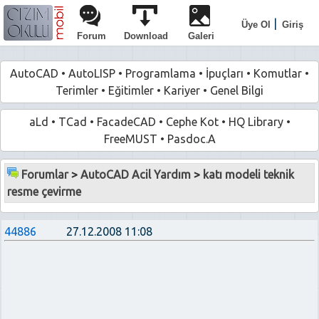
|
Üye Ol
Giriş
Forum
Download
Galeri
AutoCAD
•
AutoLISP
•
Programlama
•
İpuçları
•
Komutlar
•
Terimler
•
Eğitimler
•
Kariyer
•
Genel Bilgi
aLd
•
TCad
•
FacadeCAD
•
Cephe Kot
•
HQ Library
•
FreeMUST
•
Pasdoc.A
Forumlar
>
AutoCAD Acil Yardım
>
katı modeli teknik
resme çevirme
44886
27.12.2008 11:08