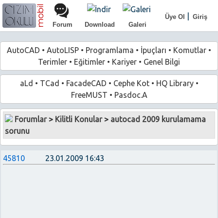
|
Üye Ol
Giriş
Forum
Download
Galeri
AutoCAD
•
AutoLISP
•
Programlama
•
İpuçları
•
Komutlar
•
Terimler
•
Eğitimler
•
Kariyer
•
Genel Bilgi
aLd
•
TCad
•
FacadeCAD
•
Cephe Kot
•
HQ Library
•
FreeMUST
•
Pasdoc.A
Forumlar
>
Kilitli Konular
>
autocad 2009 kurulamama
sorunu
45810
23.01.2009 16:43