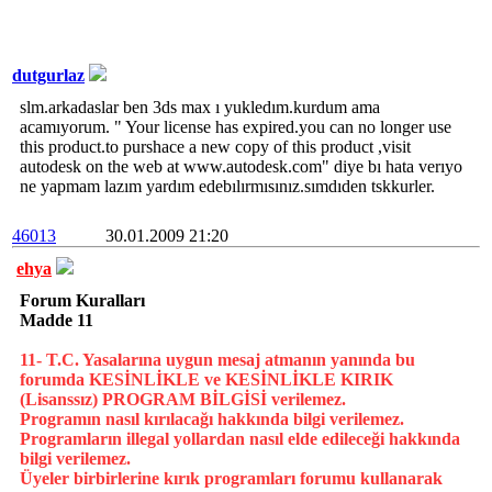
dutgurlaz
slm.arkadaslar ben 3ds max ı yukledım.kurdum ama
acamıyorum. " Your license has expired.you can no longer use
this product.to purshace a new copy of this product ,visit
autodesk on the web at www.autodesk.com" diye bı hata verıyo
ne yapmam lazım yardım edebılırmısınız.sımdıden tskkurler.
46013
30.01.2009 21:20
ehya
Forum Kuralları
Madde 11
11- T.C. Yasalarına uygun mesaj atmanın yanında bu
forumda KESİNLİKLE ve KESİNLİKLE KIRIK
(Lisanssız) PROGRAM BİLGİSİ verilemez.
Programın nasıl kırılacağı hakkında bilgi verilemez.
Programların illegal yollardan nasıl elde edileceği hakkında
bilgi verilemez.
Üyeler birbirlerine kırık programları forumu kullanarak