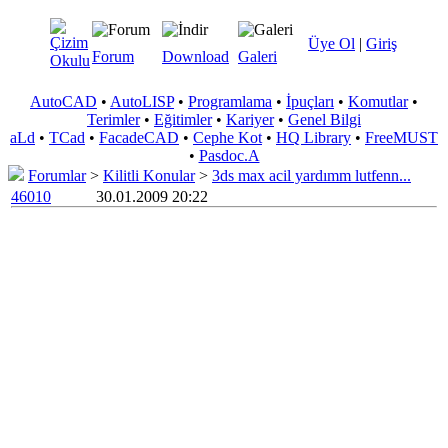
Üye Ol
|
Giriş
Forum
Download
Galeri
AutoCAD
•
AutoLISP
•
Programlama
•
İpuçları
•
Komutlar
•
Terimler
•
Eğitimler
•
Kariyer
•
Genel Bilgi
aLd
•
TCad
•
FacadeCAD
•
Cephe Kot
•
HQ Library
•
FreeMUST
•
Pasdoc.A
Forumlar
>
Kilitli Konular
>
3ds max acil yardımm lutfenn...
46010
30.01.2009 20:22