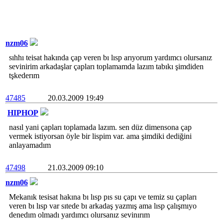
nzm06
sıhhı teisat hakında çap veren bı lısp arıyorum yardımcı olursanız
sevinirim arkadaşlar çapları toplamamda lazım tabıkı şimdiden
tşkederım
47485
20.03.2009 19:49
HIPHOP
nasıl yani çapları toplamada lazım. sen düz dimensona çap
vermek istiyorsan öyle bir lispim var. ama şimdiki dediğini
anlayamadım
47498
21.03.2009 09:10
nzm06
Mekanık tesisat hakına bı lısp pıs su çapı ve temiz su çapları
veren bı lısp var sıtede bı arkadaş yazmış ama lısp çalışmıyo
denedım olmadı yardımcı olursanız sevinırım