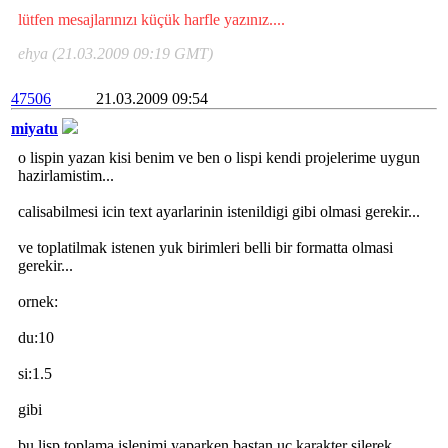
lütfen mesajlarınızı küçük harfle yazınız....
ehya (21.03.2009 09:19 GMT)
47506
21.03.2009 09:54
miyatu
o lispin yazan kisi benim ve ben o lispi kendi projelerime uygun
hazirlamistim...
calisabilmesi icin text ayarlarinin istenildigi gibi olmasi gerekir...
ve toplatilmak istenen yuk birimleri belli bir formatta olmasi
gerekir...
ornek:
du:10
si:1.5
gibi
bu lisp toplama islenimi yaparken bastan uc karakter silerek