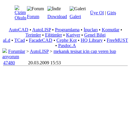
Üye Ol
|
Giriş
Forum
Download
Galeri
AutoCAD
•
AutoLISP
•
Programlama
•
İpuçları
•
Komutlar
•
Terimler
•
Eğitimler
•
Kariyer
•
Genel Bilgi
aLd
•
TCad
•
FacadeCAD
•
Cephe Kot
•
HQ Library
•
FreeMUST
•
Pasdoc.A
Forumlar
>
AutoLISP
>
mekanık tesisat için cap veren lsıp
arıyorum
47480
20.03.2009 15:53