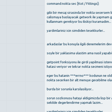
command:nokta sec [Kot / Fittings]:
gibi bir mesaj sirasinda bir nokta secersem l
calismaya baslayacak getwork ile yapmam ger
kullanmam gerekiyor bu iliskiyi kuramadim...
yardimlariniz icin simdiden tesekkurler...
arkadaslar bu konuyla ilgili denemelerim dev
soyle bir yaklasima ulastim ama nasil yapabil
getpoint fonksiyonu ile girdi yapilmasi isten
hatasi veriyor ve tekrar nokta secmeni istiyor
eger bu hatanin ***errno*** kodunun ne oldug
nokta secerken bir alt menuye gecebilme olasi
burda bir sorunla karsilasiliyor...
sorun sozkonusu hatayi aldigimizda lisp bir
sekilde degerlendirme yapmak lazim...
yardimlariniz icin simdiden tesekkurler...