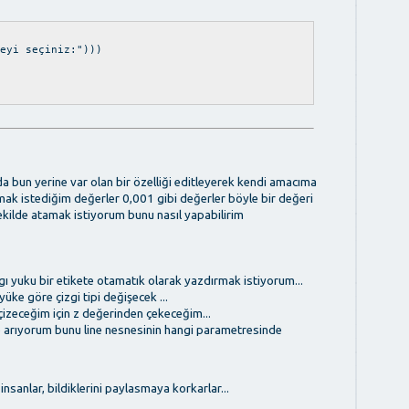
eyi seçiniz:")))
a bun yerine var olan bir özelliği editleyerek kendi amacıma
k istediğim değerler 0,001 gibi değerler böyle bir değeri
ilde atamak istiyorum bunu nasıl yapabilirim
gı yuku bir etikete otamatık olarak yazdırmak istiyorum...
yüke göre çizgi tipi değişecek ...
çizeceğim için z değerinden çekeceğim...
e arıyorum bunu line nesnesinin hangi parametresinde
insanlar, bildiklerini paylasmaya korkarlar...