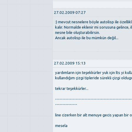
27.02.2009 07:27
:) mevcut nesnelere böyle autolisp ile özelli
kalır. Normalde eklenir mi sorusuna gelince, i
nesne bile oluşturabilirsin.
Ancak autolisp ile bu mümkün değil...
27.02.2009 15:13
yardımların için teşekkürler yuk için lts yi 
kullandığım çizgi tipleride sürekli çizgi oldu
tekrar teşekkürler...
----------------------------------------------------
---------------
line cizerken bir alt menuye gecis yapan bir o
mesela