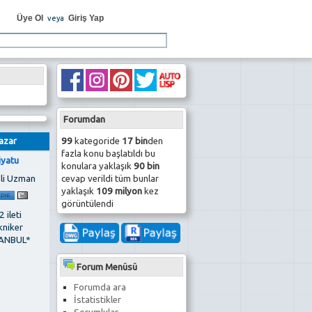
Üye Ol
Giriş Yap
veya
Forumdan
99
kategoride
17 bin
den
azar
fazla konu başlatıldı bu
iyatu
konulara yaklaşık
90 bin
cevap verildi tüm bunlar
li Uzman
yaklaşık
109 milyon
kez
görüntülendi
 ileti
kniker
ANBUL*
Forum Menüsü
Forumda ara
İstatistikler