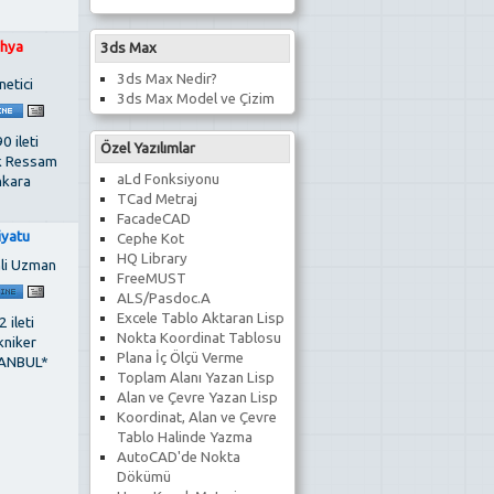
hya
3ds Max
3ds Max Nedir?
netici
3ds Max Model ve Çizim
0 ileti
Özel Yazılımlar
k Ressam
aLd Fonksiyonu
kara
TCad Metraj
FacadeCAD
iyatu
Cephe Kot
HQ Library
li Uzman
FreeMUST
ALS/Pasdoc.A
Excele Tablo Aktaran Lisp
 ileti
Nokta Koordinat Tablosu
kniker
Plana İç Ölçü Verme
ANBUL*
Toplam Alanı Yazan Lisp
Alan ve Çevre Yazan Lisp
Koordinat, Alan ve Çevre
Tablo Halinde Yazma
AutoCAD'de Nokta
Dökümü