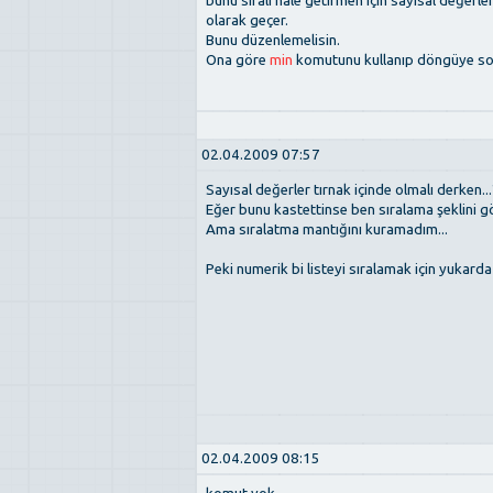
bunu sıralı hale getirmen için sayısal değerle
olarak geçer.
Bunu düzenlemelisin.
Ona göre
min
komutunu kullanıp döngüye soka
02.04.2009 07:57
Sayısal değerler tırnak içinde olmalı derken..
Eğer bunu kastettinse ben sıralama şeklini g
Ama sıralatma mantığını kuramadım...
Peki numerik bi listeyi sıralamak için yukarda
02.04.2009 08:15