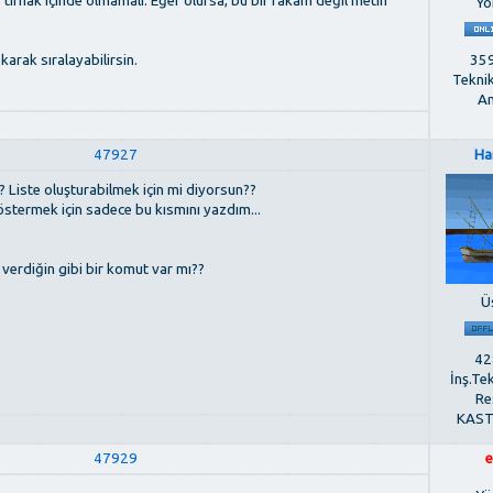
r tırnak içinde olmamalı. Eğer olursa, bu bir rakam değil metin
Yö
359
rak sıralayabilirsin.
Tekni
An
47927
Ha
.? Liste oluşturabilmek için mi diyorsun??
östermek için sadece bu kısmını yazdım...
 verdiğin gibi bir komut var mı??
Ü
428
İnş.Te
Re
KAS
47929
e