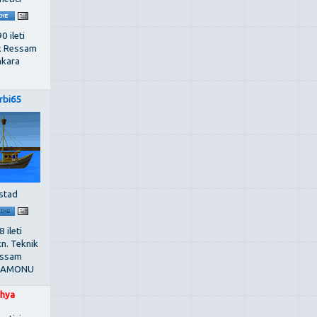
0 ileti
k Ressam
kara
rbi65
stad
 ileti
kn. Teknik
ssam
TAMONU
hya