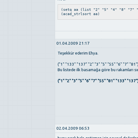
(setq aa (list "2" "5" "4" "8" "7" 
(acad_strlsort aa)
01.04.2009 21:17
Teşekkür ederim Ehya.
("1" "133" "137" "2" "3" "5" "55" "6" "7" "81"
Bu listede ilk basamağa göre bu rakamları sıralı
("1" "2" "3" "5" "6" "7" "55" "81" "133" "137"
02.04.2009 06:53