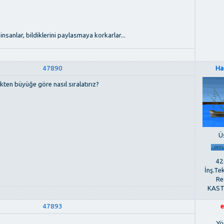
insanlar, bildiklerini paylasmaya korkarlar...
47890
Ha
ükten büyüğe göre nasıl sıralatırız?
Ü
428
İnş.Te
Re
KAS
47893
e
Yö