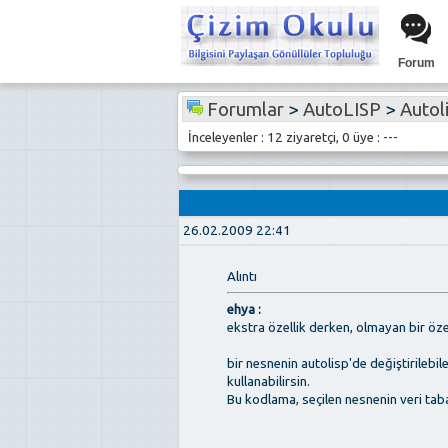
Forum
Forumlar
>
AutoLISP
>
Autolis
İnceleyenler : 12 ziyaretçi, 0 üye : ---
26.02.2009 22:41
Alıntı
ehya :
ekstra özellik derken, olmayan bir öze
bir nesnenin autolisp'de değiştirilebil
kullanabilirsin.
Bu kodlama, seçilen nesnenin veri taba