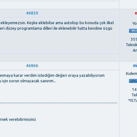
46820
e
kl ekleyemezsin. Keşke eklebilse ama autolisp bu konuda çok ilkel
Yö
leri düzey programlama dilleri ile eklenebilir hatta kendine özgü
359
Tekni
An
46866
m
Kıdem
kullanmaya karar verdim istediğim değeri oraya yazabiliyorum
gu için sorun olmayacak sanırım...
142
Te
*IST
-----------------------------------------------------------------------------
rnek verebilirmisiniz