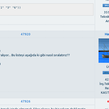
"1" "3" "6"))
359
Tekni
An
47920
Ha
)
yor... Bu listeyi aşağıda ki gibi nasıl sıralatırız??
)
Ü
428
İnş.Te
Re
KAS
47926
e