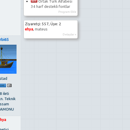
Ortak Türk Alfabesi
34 harf destekli fontlar
Program Ekle
Ziyaretçi: 557, Üye: 2
ehya
,
mateus
Detaylar »
rbi65
stad
 ileti
kn. Teknik
ssam
TAMONU
hya
netici