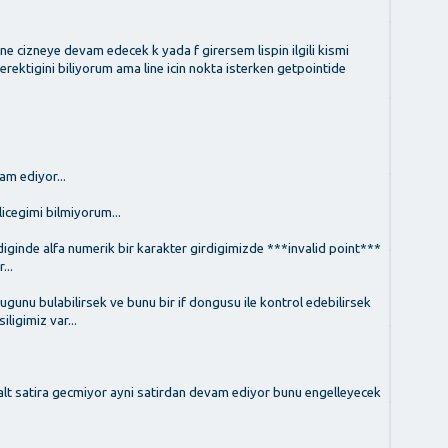
ine cizneye devam edecek k yada f girersem lispin ilgili kismi
ektigini biliyorum ama line icin nokta isterken getpointide
am ediyor...
icegimi bilmiyorum...
diginde alfa numerik bir karakter girdigimizde ***invalid point***
...
unu bulabilirsek ve bunu bir if dongusu ile kontrol edebilirsek
ligimiz var...
 alt satira gecmiyor ayni satirdan devam ediyor bunu engelleyecek