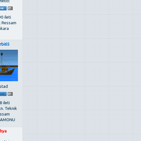
netici
0 ileti
k Ressam
kara
rbi65
stad
 ileti
kn. Teknik
ssam
TAMONU
hya