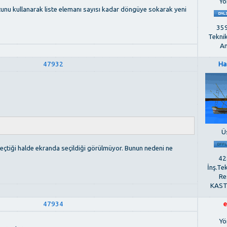
Yö
tunu kullanarak liste elemanı sayısı kadar döngüye sokarak yeni
359
Tekni
An
47932
Ha
Ü
eçtiği halde ekranda seçildiği görülmüyor. Bunun nedeni ne
428
İnş.Te
Re
KAS
47934
e
Yö