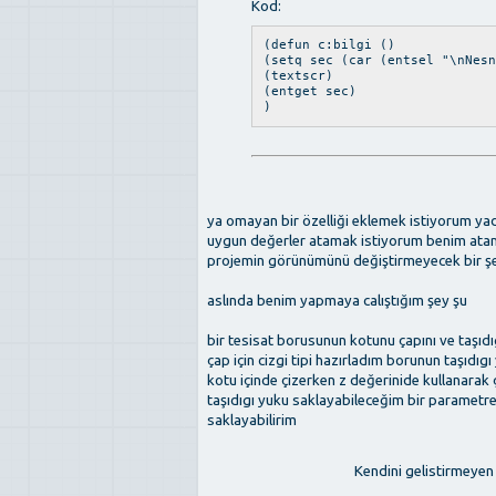
Kod:
(defun c:bilgi ()
(setq sec (car (entsel "\nNesn
(textscr)
(entget sec)
)
ya omayan bir özelliği eklemek istiyorum yad
uygun değerler atamak istiyorum benim atama
projemin görünümünü değiştirmeyecek bir şek
aslında benim yapmaya calıştığım şey şu
bir tesisat borusunun kotunu çapını ve taşıdı
çap için cizgi tipi hazırladım borunun taşıdıgı 
kotu içinde çizerken z değerinide kullanarak 
taşıdıgı yuku saklayabileceğim bir parametr
saklayabilirim
Kendini gelistirmeyen 