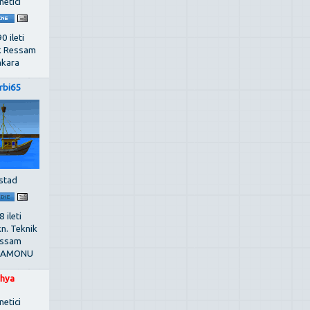
netici
0 ileti
k Ressam
kara
rbi65
stad
 ileti
kn. Teknik
ssam
TAMONU
hya
netici