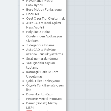
Hava Kanalı Metraj
Fonksiyonu
Boru Metrajı Fonksiyonu
OptiCAD
Özel Çizgi Tipi Oluşturmak
AutoCAD te Koni Açılımı
Nasıl Yapılır?
PolyLine & Point
Objelerinden Aplikasyon
Çizelgesi
Z değerini sıfırlama
AutoCAD te Polyline
üzerine uzunluk yazdırma
Sıralı numaralandırma
Yazı içindeki sayıları
toplama
Karmaşık Path ile Loft
Uygulaması
Çoklu Fillet Fonksiyonu
Ölçekli Türk Bayrağı çizen
lisp
Duvar-Lento-Kapı-
Pencere Metraj Programı
Demir (Donatı) Metraj
LISP'i