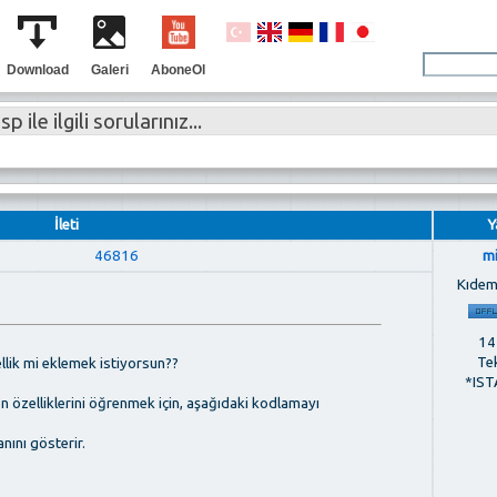
Download
Galeri
AboneOl
p ile ilgili sorularınız...
İleti
Y
46816
m
Kıdem
142
Te
llik mi eklemek istiyorsun??
*IST
en özelliklerini öğrenmek için, aşağıdaki kodlamayı
nını gösterir.