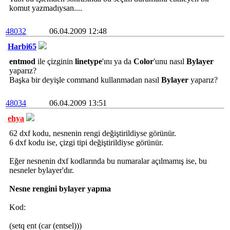
komut yazmadıysan....
48032
06.04.2009 12:48
Harbi65
entmod
ile çizginin
linetype
'ını ya da
Color
'unu nasıl
Bylayer
yaparız?
Başka bir deyişle command kullanmadan nasıl
Bylayer
yaparız?
48034
06.04.2009 13:51
ehya
62 dxf kodu, nesnenin rengi değiştirildiyse görünür.
6 dxf kodu ise, çizgi tipi değiştirildiyse görünür.
Eğer nesnenin dxf kodlarında bu numaralar açılmamış ise, bu
nesneler bylayer'dır.
Nesne rengini bylayer yapma
Kod:
(setq ent (car (entsel)))