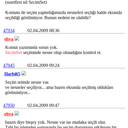
(sssetfirst nil SecimSet)
Komutu ile seçim yaptırdığımızda nesneleri seçtiği halde ekranda
seçildiği görülmüyor. Bunun nedeni ne olabilir?
47934
02.04.2009 08:36
ehya
Komut yazımında sorun yok.
SecimSet
seçiminde nesne olup olmadığını kontrol et.
47945
02.04.2009 09:24
Harbi65
Seçim setinde nesne var.
ve nesneler seçiliyor... ama bazen ekranda seçilmiş oldukları
görünmüyor...
47950
02.04.2009 09:47
ehya
bazen diye birşey yok. Nesne var ise mutlaka seçili olur.
Tabi bu işlemden sonrasında bu seçim durumunu etkileyen bir