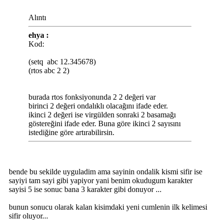
Alıntı
ehya :
Kod:
(setq abc 12.345678)
(rtos abc 2 2)
burada rtos fonksiyonunda 2 2 değeri var
birinci 2 değeri ondalıklı olacağını ifade eder.
ikinci 2 değeri ise virgülden sonraki 2 basamağı
göstereğini ifade eder. Buna göre ikinci 2 sayısını
istediğine göre artırabilirsin.
bende bu sekilde uyguladim ama sayinin ondalik kismi sifir ise
sayiyi tam sayi gibi yapiyor yani benim okudugum karakter
sayisi 5 ise sonuc bana 3 karakter gibi donuyor ...
bunun sonucu olarak kalan kisimdaki yeni cumlenin ilk kelimesi
sifir oluyor...