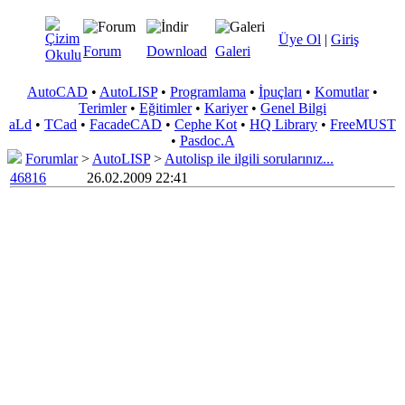
Üye Ol
|
Giriş
Forum
Download
Galeri
AutoCAD
•
AutoLISP
•
Programlama
•
İpuçları
•
Komutlar
•
Terimler
•
Eğitimler
•
Kariyer
•
Genel Bilgi
aLd
•
TCad
•
FacadeCAD
•
Cephe Kot
•
HQ Library
•
FreeMUST
•
Pasdoc.A
Forumlar
>
AutoLISP
>
Autolisp ile ilgili sorularınız...
46816
26.02.2009 22:41