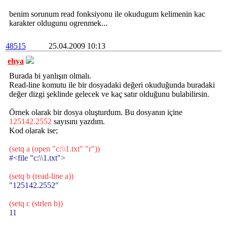
benim sorunum read fonksiyonu ile okudugum kelimenin kac
karakter oldugunu ogrenmek...
48515
25.04.2009 10:13
ehya
Burada bi yanlışın olmalı.
Read-line komutu ile bir dosyadaki değeri okuduğunda buradaki
değer dizgi şeklinde gelecek ve kaç satır olduğunu bulabilirsin.
Örnek olarak bir dosya oluşturdum. Bu dosyanın içine
125142.2552
sayısını yazdım.
Kod olarak ise;
(setq a (open "c:\\1.txt" "r"))
#<file "c:\\1.txt">
(setq b (read-line a))
"125142.2552"
(setq c (strlen b))
11