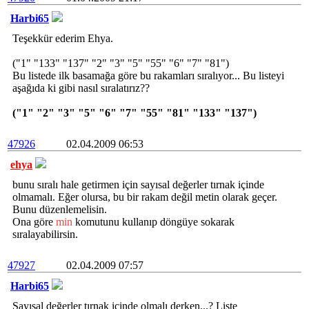
Harbi65
Teşekkür ederim Ehya.
("1" "133" "137" "2" "3" "5" "55" "6" "7" "81")
Bu listede ilk basamağa göre bu rakamları sıralıyor... Bu listeyi
aşağıda ki gibi nasıl sıralatırız??
("1" "2" "3" "5" "6" "7" "55" "81" "133" "137")
47926
02.04.2009 06:53
ehya
bunu sıralı hale getirmen için sayısal değerler tırnak içinde
olmamalı. Eğer olursa, bu bir rakam değil metin olarak geçer.
Bunu düzenlemelisin.
Ona göre
min
komutunu kullanıp döngüye sokarak
sıralayabilirsin.
47927
02.04.2009 07:57
Harbi65
Sayısal değerler tırnak içinde olmalı derken...? Liste