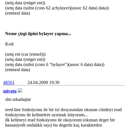
(setq data (entget ent))
(setq data (subst (cons 62 acbylayer)(assoc 62 data) data))
(entmod data)
Nesne çizgi tipini bylayer yapma...
Kod:
(setq ent (car (entsel)))
(setq data (entget ent))
(setq data (subst (cons 6 "bylayer")(assoc 6 data) data))
(entmod data)
48501
24.04.2009 19:39
miyatu
slm arkadaşlar
reed-line fonksiyonu ile bir txt dosyasından okunan cümleyi read
fonksiyonu ile kelimelere ayırmak istiyorum...
ilk kelimeyi read fonksiyonu ile okuyorum (okunan deger bir
hassasiyetli ondalıklı sayı) bu degerin kaç karakterden