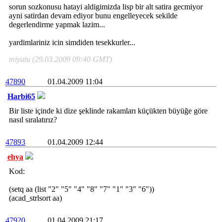
sorun sozkonusu hatayi aldigimizda lisp bir alt satira gecmiyor
ayni satirdan devam ediyor bunu engelleyecek sekilde
degerlendirme yapmak lazim...
yardimlariniz icin simdiden tesekkurler...
miyatu (29.03.2009 09:40 GMT)
47890
01.04.2009 11:04
Harbi65
Bir liste içinde ki dize şeklinde rakamları küçükten büyüğe göre
nasıl sıralatırız?
47893
01.04.2009 12:44
ehya
Kod:
(setq aa (list "2" "5" "4" "8" "7" "1" "3" "6"))
(acad_strlsort aa)
47920
01.04.2009 21:17