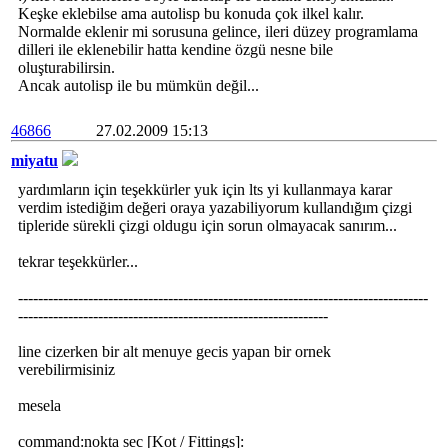
Keşke eklebilse ama autolisp bu konuda çok ilkel kalır.
Normalde eklenir mi sorusuna gelince, ileri düzey programlama
dilleri ile eklenebilir hatta kendine özgü nesne bile
oluşturabilirsin.
Ancak autolisp ile bu mümkün değil...
46866
27.02.2009 15:13
miyatu
yardımların için teşekkürler yuk için lts yi kullanmaya karar
verdim istediğim değeri oraya yazabiliyorum kullandığım çizgi
tipleride sürekli çizgi oldugu için sorun olmayacak sanırım...
tekrar teşekkürler...
----------------------------------------------------------------------------------
--------------------------------------------------------------
line cizerken bir alt menuye gecis yapan bir ornek
verebilirmisiniz
mesela
command:nokta sec [Kot / Fittings]: