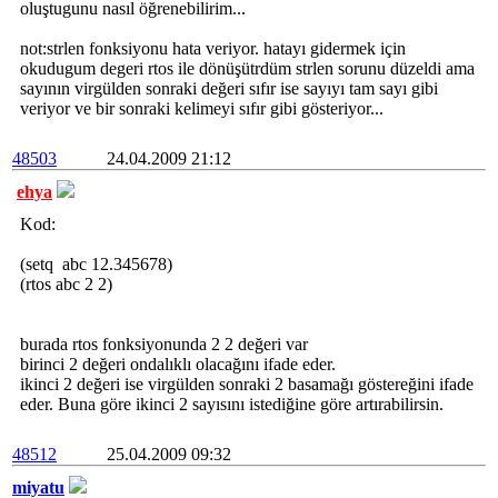
oluştugunu nasıl öğrenebilirim...
not:strlen fonksiyonu hata veriyor. hatayı gidermek için
okudugum degeri rtos ile dönüşütrdüm strlen sorunu düzeldi ama
sayının virgülden sonraki değeri sıfır ise sayıyı tam sayı gibi
veriyor ve bir sonraki kelimeyi sıfır gibi gösteriyor...
48503
24.04.2009 21:12
ehya
Kod:
(setq abc 12.345678)
(rtos abc 2 2)
burada rtos fonksiyonunda 2 2 değeri var
birinci 2 değeri ondalıklı olacağını ifade eder.
ikinci 2 değeri ise virgülden sonraki 2 basamağı göstereğini ifade
eder. Buna göre ikinci 2 sayısını istediğine göre artırabilirsin.
48512
25.04.2009 09:32
miyatu