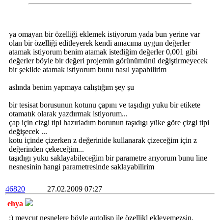
ya omayan bir özelliği eklemek istiyorum yada bun yerine var
olan bir özelliği editleyerek kendi amacıma uygun değerler
atamak istiyorum benim atamak istediğim değerler 0,001 gibi
değerler böyle bir değeri projemin görünümünü değiştirmeyecek
bir şekilde atamak istiyorum bunu nasıl yapabilirim
aslında benim yapmaya calıştığım şey şu
bir tesisat borusunun kotunu çapını ve taşıdıgı yuku bir etikete
otamatık olarak yazdırmak istiyorum...
çap için cizgi tipi hazırladım borunun taşıdıgı yüke göre çizgi tipi
değişecek ...
kotu içinde çizerken z değerinide kullanarak çizeceğim için z
değerinden çekeceğim...
taşıdıgı yuku saklayabileceğim bir parametre arıyorum bunu line
nesnesinin hangi parametresinde saklayabilirim
46820
27.02.2009 07:27
ehya
:) mevcut nesnelere böyle autolisp ile özellikl ekleyemezsin.