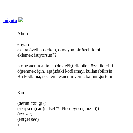
miyatu
Alıntı
ehya :
ekstra özellik derken, olmayan bir özellik mi
eklemek istiyorsun??
bir nesnenin autolisp'de değiştirilebilen özelliklerini
öğrenmek için, aşağıdaki kodlamayı kullanabilirsin.
Bu kodlama, seçilen nesnenin veri tabanını gösterir.
Kod:
(defun c:bilgi ()
(setq sec (car (entsel "\nNesneyi seçiniz:")))
(textscr)
(entget sec)
)