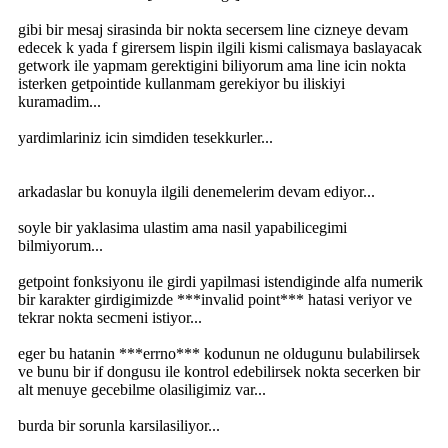
gibi bir mesaj sirasinda bir nokta secersem line cizneye devam
edecek k yada f girersem lispin ilgili kismi calismaya baslayacak
getwork ile yapmam gerektigini biliyorum ama line icin nokta
isterken getpointide kullanmam gerekiyor bu iliskiyi
kuramadim...
yardimlariniz icin simdiden tesekkurler...
arkadaslar bu konuyla ilgili denemelerim devam ediyor...
soyle bir yaklasima ulastim ama nasil yapabilicegimi
bilmiyorum...
getpoint fonksiyonu ile girdi yapilmasi istendiginde alfa numerik
bir karakter girdigimizde ***invalid point*** hatasi veriyor ve
tekrar nokta secmeni istiyor...
eger bu hatanin ***errno*** kodunun ne oldugunu bulabilirsek
ve bunu bir if dongusu ile kontrol edebilirsek nokta secerken bir
alt menuye gecebilme olasiligimiz var...
burda bir sorunla karsilasiliyor...