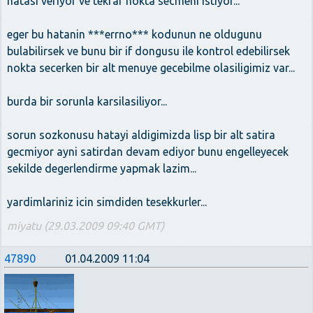
hatasi veriyor ve tekrar nokta secmeni istiyor...
eger bu hatanin ***errno*** kodunun ne oldugunu
bulabilirsek ve bunu bir if dongusu ile kontrol edebilirsek
nokta secerken bir alt menuye gecebilme olasiligimiz var...
burda bir sorunla karsilasiliyor...
sorun sozkonusu hatayi aldigimizda lisp bir alt satira
gecmiyor ayni satirdan devam ediyor bunu engelleyecek
sekilde degerlendirme yapmak lazim...
yardimlariniz icin simdiden tesekkurler...
miyatu (29.03.2009 09:40 GMT)
47890
01.04.2009 11:04