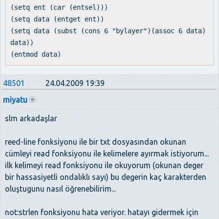
(setq ent (car (entsel)))
(setq data (entget ent))
(setq data (subst (cons 6 "bylayer")(assoc 6 data)
data))
(entmod data)
48501
24.04.2009 19:39
miyatu
slm arkadaşlar
reed-line fonksiyonu ile bir txt dosyasından okunan
cümleyi read fonksiyonu ile kelimelere ayırmak istiyorum...
ilk kelimeyi read fonksiyonu ile okuyorum (okunan deger
bir hassasiyetli ondalıklı sayı) bu degerin kaç karakterden
oluştugunu nasıl öğrenebilirim...
not:strlen fonksiyonu hata veriyor. hatayı gidermek için