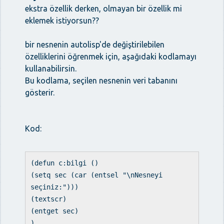
ekstra özellik derken, olmayan bir özellik mi
eklemek istiyorsun??
bir nesnenin autolisp'de değiştirilebilen
özelliklerini öğrenmek için, aşağıdaki kodlamayı
kullanabilirsin.
Bu kodlama, seçilen nesnenin veri tabanını
gösterir.
Kod:
(defun c:bilgi ()
(setq sec (car (entsel "\nNesneyi
seçiniz:")))
(textscr)
(entget sec)
)