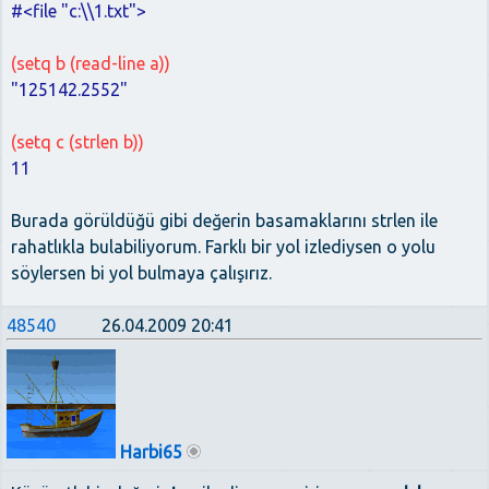
#<file "c:\\1.txt">
(setq b (read-line a))
"125142.2552"
(setq c (strlen b))
11
Burada görüldüğü gibi değerin basamaklarını strlen ile
rahatlıkla bulabiliyorum. Farklı bir yol izlediysen o yolu
söylersen bi yol bulmaya çalışırız.
48540
26.04.2009 20:41
Harbi65