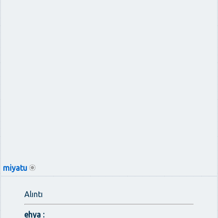
miyatu
Alıntı
ehya :