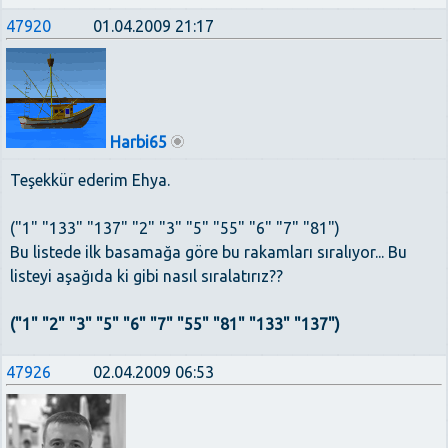
47920
01.04.2009 21:17
Harbi65
Teşekkür ederim Ehya.
("1" "133" "137" "2" "3" "5" "55" "6" "7" "81")
Bu listede ilk basamağa göre bu rakamları sıralıyor... Bu
listeyi aşağıda ki gibi nasıl sıralatırız??
("1" "2" "3" "5" "6" "7" "55" "81" "133" "137")
47926
02.04.2009 06:53