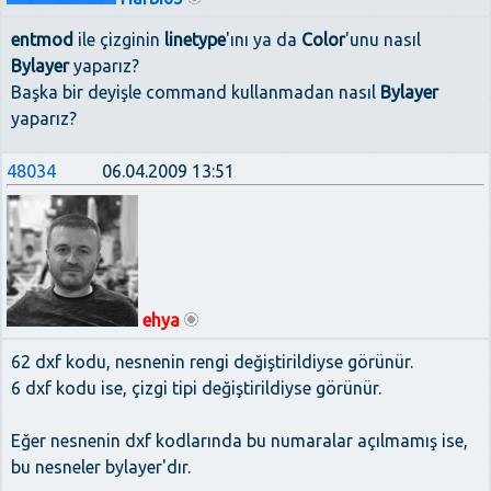
entmod
ile çizginin
linetype
'ını ya da
Color
'unu nasıl
Bylayer
yaparız?
Başka bir deyişle command kullanmadan nasıl
Bylayer
yaparız?
48034
06.04.2009 13:51
ehya
62 dxf kodu, nesnenin rengi değiştirildiyse görünür.
6 dxf kodu ise, çizgi tipi değiştirildiyse görünür.
Eğer nesnenin dxf kodlarında bu numaralar açılmamış ise,
bu nesneler bylayer'dır.