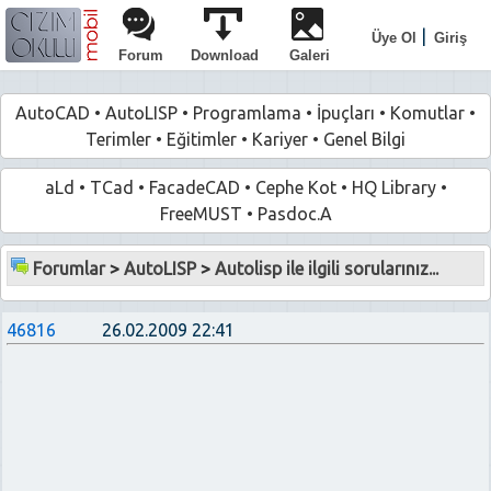
|
Üye Ol
Giriş
Forum
Download
Galeri
AutoCAD
•
AutoLISP
•
Programlama
•
İpuçları
•
Komutlar
•
Terimler
•
Eğitimler
•
Kariyer
•
Genel Bilgi
aLd
•
TCad
•
FacadeCAD
•
Cephe Kot
•
HQ Library
•
FreeMUST
•
Pasdoc.A
Forumlar
>
AutoLISP
>
Autolisp ile ilgili sorularınız...
46816
26.02.2009 22:41