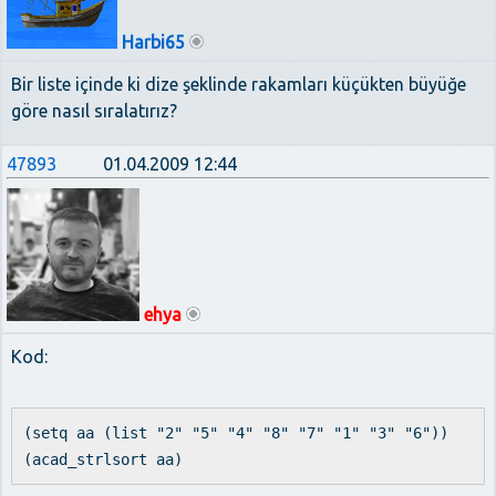
Harbi65
Bir liste içinde ki dize şeklinde rakamları küçükten büyüğe
göre nasıl sıralatırız?
47893
01.04.2009 12:44
ehya
Kod:
(setq aa (list "2" "5" "4" "8" "7" "1" "3" "6"))
(acad_strlsort aa)