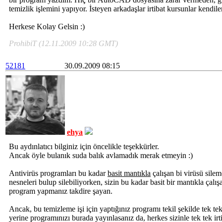
temizlik işlemini yapıyor. İsteyen arkadaşlar irtibat kursunlar kendile
Herkese Kolay Gelsin :)
ProhibiT (12.11.2009 10:28 GMT)
52181
30.09.2009 08:15
ehya
Bu aydınlatıcı bilginiz için öncelikle teşekkürler.
Ancak öyle bulanık suda balık avlamadık merak etmeyin :)
Antivirüs programları bu kadar
basit mantıkla
çalışan bi virüsü silem
nesneleri bulup silebiliyorken, sizin bu kadar basit bir mantıkla çalış
program yapmanız takdire şayan.
Ancak, bu temizleme işi için yaptığınız programı tekil şekilde tek t
yerine programınızı burada yayınlasanız da, herkes sizinle tek tek i