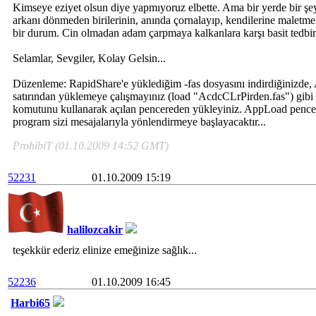
Kimseye eziyet olsun diye yapmıyoruz elbette. Ama bir yerde bir şe
arkanı dönmeden birilerinin, anında çornalayıp, kendilerine maletmele
bir durum. Cin olmadan adam çarpmaya kalkanlara karşı basit tedbirl
Selamlar, Sevgiler, Kolay Gelsin...
Düzenleme: RapidShare'e yüklediğim -fas dosyasını indirdiğinizd
satırından yüklemeye çalışmayınız (load "AcdcCLrPirden.fas") gib
komutunu kullanarak açılan pencereden yükleyiniz. AppLoad pencer
program sizi mesajalarıyla yönlendirmeye başlayacaktır...
ProhibiT (01.10.2009 14:52 GMT)
52231
01.10.2009 15:19
halilozcakir
teşekkür ederiz elinize emeğinize sağlık...
52236
01.10.2009 16:45
Harbi65