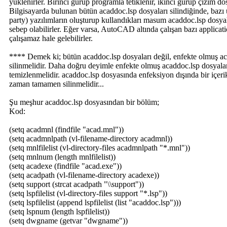
yüklenirler. Birinci gurup programla tetiklenir, ikinci gurup çizim do
Bilgisayarda bulunan bütün acaddoc.lsp dosyaları silindiğinde, bazı 
party) yazılımların oluşturup kullandıkları masum acaddoc.lsp dosyal
sebep olabilirler. Eğer varsa, AutoCAD altında çalışan bazı applica
çalışamaz hale gelebilirler.
**** Demek ki; bütün acaddoc.lsp dosyaları değil, enfekte olmuş ac
silinmelidir. Daha doğru deyimle enfekte olmuş acaddoc.lsp dosyalar
temizlenmelidir. acaddoc.lsp dosyasında enfeksiyon dışında bir içer
zaman tamamen silinmelidir...
Şu meşhur acaddoc.lsp dosyasından bir bölüm;
Kod:
(setq acadmnl (findfile "acad.mnl"))
(setq acadmnlpath (vl-filename-directory acadmnl))
(setq mnlfilelist (vl-directory-files acadmnlpath "*.mnl"))
(setq mnlnum (length mnlfilelist))
(setq acadexe (findfile "acad.exe"))
(setq acadpath (vl-filename-directory acadexe))
(setq support (strcat acadpath "\\support"))
(setq lspfilelist (vl-directory-files support "*.lsp"))
(setq lspfilelist (append lspfilelist (list "acaddoc.lsp")))
(setq lspnum (length lspfilelist))
(setq dwgname (getvar "dwgname"))