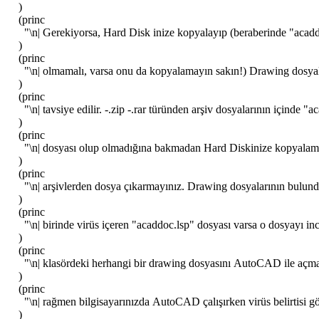
)
(princ
"\n| Gerekiyorsa, Hard Disk inize kopyalayıp (beraberinde "acadd
)
(princ
"\n| olmamalı, varsa onu da kopyalamayın sakın!) Drawing dosyala
)
(princ
"\n| tavsiye edilir. -.zip -.rar türünden arşiv dosyalarının içinde "a
)
(princ
"\n| dosyası olup olmadığına bakmadan Hard Diskinize kopyal
)
(princ
"\n| arşivlerden dosya çıkarmayınız. Drawing dosyalarının bulund
)
(princ
"\n| birinde virüs içeren "acaddoc.lsp" dosyası varsa o dosyayı inc
)
(princ
"\n| klasördeki herhangi bir drawing dosyasını AutoCAD ile aç
)
(princ
"\n| rağmen bilgisayarınızda AutoCAD çalışırken virüs belirtisi 
)