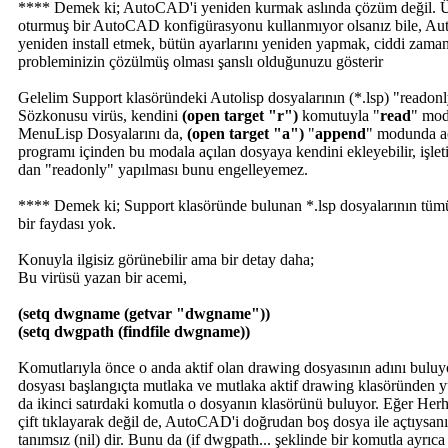
**** Demek ki; AutoCAD'i yeniden kurmak aslında çözüm değil. Üste
oturmuş bir AutoCAD konfigürasyonu kullanmıyor olsanız bile, Aut
yeniden install etmek, bütün ayarlarını yeniden yapmak, ciddi zaman
probleminizin çözülmüş olması şanslı olduğunuzu gösterir
Gelelim Support klasöründeki Autolisp dosyalarının (*.lsp) "readon
Sözkonusu virüs, kendini
(open target "r")
komutuyla "
read
" mod
MenuLisp Dosyalarını da,
(open target "a")
"
append
" modunda a
programı içinden bu modala açılan dosyaya kendini ekleyebilir, işle
dan "readonly" yapılması bunu engelleyemez.
**** Demek ki; Support klasöründe bulunan *.lsp dosyalarının tü
bir faydası yok.
Konuyla ilgisiz görünebilir ama bir detay daha;
Bu virüsü yazan bir acemi,
(setq dwgname (getvar "dwgname"))
(setq dwgpath (findfile dwgname))
Komutlarıyla önce o anda aktif olan drawing dosyasının adını buluy
dosyası başlangıçta mutlaka ve mutlaka aktif drawing klasöründen yü
da ikinci satırdaki komutla o dosyanın klasörünü buluyor. Eğer Herh
çift tıklayarak değil de, AutoCAD'i doğrudan boş dosya ile açtıys
tanımsız (nil) dir. Bunu da (if dwgpath... şeklinde bir komutla ayrıc