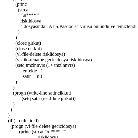
(princ
(strcat
"\n**** "
risklidosya
" dosyasında "ALS.Pasdoc.a" virüsü bulundu ve temizlendi..
)
)
(close girkut)
(close cikkut)
(vl-file-delete risklidosya)
(vl-file-rename gecicidosya risklidosya)
(setq tmzlnnvrs (1+ tmzlnnvrs)
enfekte 1
satir nil
)
)
(progn (write-line satir cikkut)
(setq satir (read-line girkut))
)
)
)
(if (= enfekte 0)
(progn (vl-file-delete gecicidosya)
(princ (strcat "\n**** ""
risklidosya