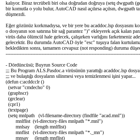
kalıyor. Biraz tecrübeli biri olsa doğrudan doğruya (setq dwgpath (g
bir komutla o yolu bulur, AutoCAD nasıl açılırsa açılsın, dwgpath t
düşmezdi.
Eğer gözünüz korkmadıysa, ve bir yere bu acaddoc.lsp dosyasını ko
o dosyanın son satırına bir sağ parantez ")" ekleyerek açık kalan par
virüs daha ölümcül hale gelecek, çalışırken varlığını farketmeniz ad
gelecektir. Bu durumda AutoCAD öyle "esc" tuşuya falan kurtulama
bekledikten sonra, tamamen cevapsız (not responding) duruma düşece
--------------------------------------------------------------------------------------
- Dördüncüsü; Buyrun Source Code
;;; Bu Program ALS.Pasdoc.a virüsünün yarattığı acaddoc.lsp dosyal
;;; ve bulaştığı dosyaların silinmesi veya temizlenmesi işini yapar...
(defun c:acddcclr ()
(setvar "cmdecho" 0)
(graphscr)
(grclear)
(cpr1)
(textpage)
(setq mnlpath (vl-filename-directory (findfile "acad.mnl"))
mnlflist (vl-directory-files mnlpath "*.mnl")
mnlsay (length mnlflist)
mnflist (vl-directory-files mnlpath "*._mn")
mnsay (length mnflist)