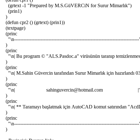
(grtext -1 "Prepared by M.S.GüVERCiN for Surur Mimarlık")
(prin1)
)
(defun cpr2 () (grtext) (prin1))
(textpage)
(princ
"\n--------------------------------------------------------------------------------
)
(princ
"\n| Bu program © "ALS.Pasdoc.a" virüsünün taranıp temizlenmesi v
)
(princ
"\n| M.Sahin Güvercin tarafından Surur Mimarlık için hazırlandı 0
)
(princ
"\n| sahinguvercin@hotmail.com |
)
(princ
"\n| ** Taramayı başlatmak için AutoCAD komut satırından "AcdD
)
(princ
"\n--------------------------------------------------------------------------------
)