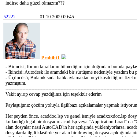
indirse daha güzel olmazmı???
52222
01.10.2009 09:45
ProhibiT
- Birincisi; forum kurallarını bilmediğim için doğrudan burada payl
- İkincisi; Autodesk ile aramdaki bir sürtüşme nedeniyle yazdım bu 
- Üçüncüsü; Bulanık suda balık avlamaktan neyi kasdettiğimi özel m
yazmıştım.
--------------------------------------------------------------------------------------
Vakit ayırıp cevap yazdığınız için teşekkür ederim
Paylaştığınız çözüm yoluyla ilgilibazı açıkalamalar yapmak istiyorum
Her şeyden önce, acaddoc.lsp ve genel ismiyle acadxxxdoc.lsp do
kullandığı legal bir dosyadır. acad.lsp veya "Application Load" da "
alan dosyalar nasıl AutoCAD'in her açılışında yükleniyorlarsa, acad
dosyalarda ilgili klasörde yer alan bir drawing dosyası açıldığında o