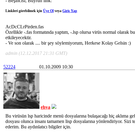
- Beşincisi; Buyrun link:
Linkleri görebilmek için
Üye Ol
veya
Giriş Yap
AcDcCLrPirden.fas
Özellikle -.fas formatında yaptım, -.lsp olursa virüs normal olarak b
etkileyecektir.
- Ve son olarak .... bir şey söylemiyorum, Herkese Kolay Gelsin :)
admin (12.12.2017 21:31 GMT)
52224
01.10.2009 10:30
ehya
Bu virüsün lsp haricinde menü dosyalarına bulaşacağı hiç aklıma ge
dosyası olunca insanı tamamen lisp dosyalarına yönlendiriyor. Sizi t
ederim. Bu aydınlatıcı bilgiler için.