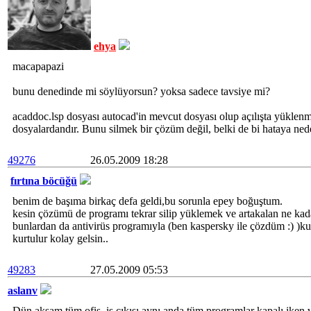
ehya
macapapazi
bunu denedinde mi söylüyorsun? yoksa sadece tavsiye mi?
acaddoc.lsp dosyası autocad'in mevcut dosyası olup açılışta yüklen
dosyalardandır. Bunu silmek bir çözüm değil, belki de bi hataya nede
49276
26.05.2009 18:28
fırtına böcüğü
benim de başıma birkaç defa geldi,bu sorunla epey boğuştum.
kesin çözümü de programı tekrar silip yüklemek ve artakalan ne kad
bunlardan da antivirüs programıyla (ben kaspersky ile çözdüm :) )
kurtulur kolay gelsin..
49283
27.05.2009 05:53
aslanv
Dün akşam tüm ofis, iş çıkışı aynı anda tüm programlar kapalı iken v