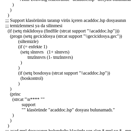
)
)
)
;;; Support klasörünün taranıp virüs içeren acaddoc.lsp dosyasının
;;; temizlenmesi ya da silinmesi
(if (setq risklidosya (findfile (strcat support "\\acaddoc.lsp")))
(progn (setq gecicidosya (strcat support "\\gecicidosya.gec"))
(siltemizle)
(if (= enfekte 1)
(setq slnnvrs (1+ slnnvrs)
tmzlnnvrs (1- tmzlnnvrs)
)
)
(if (setq bosdosya (strcat support "\\acaddoc.lsp"))
(boskontrol)
)
)
(princ
(strcat "\n**** ""
support
"" klasöründe "acaddoc.lsp" dosyası bulunamadı."
)
)
)
;;; acad.mnl dosyasının bulunduğu klasörde yer alan *.mnl ve *._mn