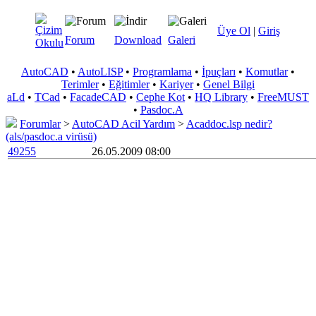
Üye Ol
|
Giriş
Forum
Download
Galeri
AutoCAD
•
AutoLISP
•
Programlama
•
İpuçları
•
Komutlar
•
Terimler
•
Eğitimler
•
Kariyer
•
Genel Bilgi
aLd
•
TCad
•
FacadeCAD
•
Cephe Kot
•
HQ Library
•
FreeMUST
•
Pasdoc.A
Forumlar
>
AutoCAD Acil Yardım
>
Acaddoc.lsp nedir?
(als/pasdoc.a virüsü)
49255
26.05.2009 08:00