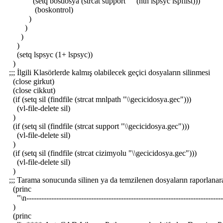
(setq bosdosya (strcat support "" (nth lspsyc lspflist)))
(boskontrol)
)
)
)
)
(setq lspsyc (1+ lspsyc))
)
;;; İlgili Klasörlerde kalmış olabilecek geçici dosyaların silinmesi
(close girkut)
(close cikkut)
(if (setq sil (findfile (strcat mnlpath "\\gecicidosya.gec")))
(vl-file-delete sil)
)
(if (setq sil (findfile (strcat support "\\gecicidosya.gec")))
(vl-file-delete sil)
)
(if (setq sil (findfile (strcat cizimyolu "\\gecicidosya.gec")))
(vl-file-delete sil)
)
;;; Tarama sonucunda silinen ya da temzilenen dosyaların raporlana
(princ
"\n------------------------------------------------------------------------------
)
(princ