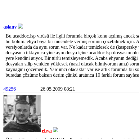
aslanv
Bu acaddoc.lsp virüsü ile ilgili forumda birçok konu açılmış ancak s
bu bölüm. ehya baya bir mücadele vermiş sorunu çözebilmek için. 
versiyonlarda da aynı sorun var. Ne kadar temizlesek de (kaspersky 
dosyasına tıklayınca yine aynı dosya içine acaddoc.lsp dosyasını oluş
yere kendini atıyor. Bir türlü temizleyemedik. Acaba ehyanın dediği 
dosyaları silip yeniden yüklesek (nasıl olacak bilmiyorum ama) sor
kaynağını çözemedik. Yardımcı olacaklar var ise artık forumda bu sor
buradan çözüme baksın derim çünkü aratınca 10 farklı forum sayfası
49256
26.05.2009 08:21
ehya