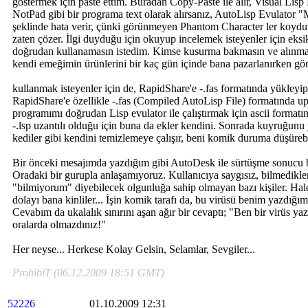
göstermek için paste ettim. Buradan Copy-Paste ile alır, Visual Lisp
NotPad gibi bir programa text olarak alırsanız, AutoLisp Evulator 
şeklinde hata verir, çünki görünmeyen Phantom Character ler koyd
zaten çözer. İlgi duyduğu için okuyup incelemek isteyenler için eksi
doğrudan kullanamasın istedim. Kimse kusurma bakmasın ve alınmas
kendi emeğimin ürünlerini bir kaç gün içinde bana pazarlanırken gö
kullanmak isteyenler için de, RapidShare'e -.fas formatında yükleyip
RapidShare'e özellikle -.fas (Compiled AutoLisp File) formatında u
programımı doğrudan Lisp evulator ile çalıştırmak için ascii formatın
-.lsp uzantılı olduğu için buna da ekler kendini. Sonrada kuyruğunu
kediler gibi kendini temizlemeye çalışır, beni komik duruma düşürebil
Bir önceki mesajımda yazdığım gibi AutoDesk ile sürtüşme sonucu
Oradaki bir gurupla anlaşamıyoruz. Kullanıcıya saygısız, bilmedikle
"bilmiyorum" diyebilecek olgunluğa sahip olmayan bazı kişiler. Hale
dolayı bana kinliler... İşin komik tarafı da, bu virüsü benim yazdığımı
Cevabım da ukalalık sınırını aşan ağır bir cevaptı; "Ben bir virüs ya
oralarda olmazdınız!"
Her neyse... Herkese Kolay Gelsin, Selamlar, Sevgiler...
ProhibiT (06.12.2009 18:51 GMT)
52226
01.10.2009 12:31