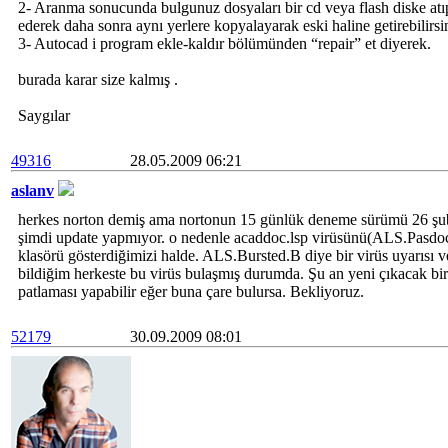
2- Aranma sonucunda bulgunuz dosyaları bir cd veya flash diske atıp 
ederek daha sonra aynı yerlere kopyalayarak eski haline getirebilirsi
3- Autocad i program ekle-kaldır bölümünden “repair” et diyerek.
burada karar size kalmış .
Saygılar
49316
28.05.2009 06:21
aslanv
herkes norton demiş ama nortonun 15 günlük deneme sürümü 26 şub
şimdi update yapmıyor. o nedenle acaddoc.lsp virüsünü(ALS.Pasdoc
klasörü gösterdiğimizi halde. ALS.Bursted.B diye bir virüs uyarısı 
bildiğim herkeste bu virüs bulaşmış durumda. Şu an yeni çıkacak bir 
patlaması yapabilir eğer buna çare bulursa. Bekliyoruz.
52179
30.09.2009 08:01