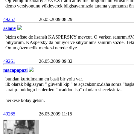
Öğrendiğim kadarıyla AVAST adlı antivirüs programı bu virüsü sil
demo versiyonunu yükleyerek bilgisayarınızda tarama yapmanızı ön
49257
26.05.2009 08:29
aslanv
bizim ofiste de lisanslı KASPERSKY mevcut. O varken sanırım A
biliyorum. KAspersky da buluyor ve siliyor ama sanırım sözde. Tekr
Onun çözemedik merkezi nerede diye.
49261
26.05.2009 09:32
macapapazi
bundan kurtulmanın en basit bir yolu var.
ilk olarak bilgisayarı " güvenli kip " te açacaksınız.daha sonra "başla
taratıp. buldugu lisplerden "acaddoc.lsp" olanları sileceksiniz...
herkese kolay gelsin.
49265
26.05.2009 11:15