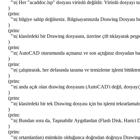
"\n| Her "acaddoc.lsp" dosyası virüslü değildir. Virüslü dosyay
)
(princ
"\n| bilgiye sahip değilseniz. Bilgisayarınızda Drawing Dosyası
)
(princ
"\n| klasördeki bir Drawing dosyasını, üzerine çift tıklayarak peşp
)
(princ
"\n| AutoCAD oturumunda açmanız ve son açtığınız dosyadan ba
)
(princ
"\n| çalıştırarak, her defasında tarama ve temizleme işlemi bittikt
)
(princ
"\n| anda açık olan drawing dosyasını (AutoCAD'i değil, dosyayı)
)
(princ
"\n| klasördeki bir tek Drawing dosyası için bu işlemi tekrarlam
)
(princ
"\n| Bundan sora da, Taşınabilir Aygıtlardan (Flash Disk, Harici
)
(princ
"\n| ortamlardan) mümkün olduğunca doğrudan doğruya Drawing