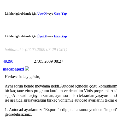
Linkleri görebilmek için
Üye Ol
veya
Giriş Yap
Linkleri görebilmek için
Üye Ol
veya
Giriş Yap
halilozcakir (27.05.2009 07:29 GMT)
49290
27.05.2009 08:27
macapapazi
Herkese kolay gelsin,
Aynı sorun bende meydana geldi.Autocad içindeki çogu komutlarım
bir kaç tane virus programı kurdum ve denedim.Virüs programları sil
açıp Autocad i açtıgım zaman, aynı sorunları tekrardan yaşıyordum.E
ise aşagıda sıralayacagım birkaç yöntemle autocad ayarlarını tekrar esk
1- Autocad ayarlarınızı “Export “ edip , daha sonra yeniden “import”
getirebilirsiziniz.