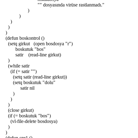
"" dosyasında virüse rastlanmadı."
)
)
)
)
)
(defun boskontrol ()
(setq girkut (open bosdosya "r")
boskutuk "bos"
satir (read-line girkut)
)
(while satir
(if (= satir "")
(setq satir (read-line girkut))
(setq boskutuk "dolu"
satir nil
)
)
)
(close girkut)
(if (= boskutuk "bos")
(vl-file-delete bosdosya)
)
)
(defun cpr1 ()