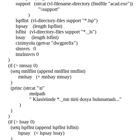
support (strcat (vl-filename-directory (findfile "acad.exe"))
"\\support"
)
lspflist (vl-directory-files support "*.lsp")
lspsay (length lspflist)
lsflist (vl-directory-files support "*._ls")
lssay (length lsflist)
cizimyolu (getvar "dwgprefix")
slnnvrs 0
tmzlnnvrs 0
)
(if (> mnsay 0)
(setq mnlflist (append mnlflist mnflist)
mnlsay (+ mnlsay mnsay)
)
(princ (strcat "\n"
mnlpath
" Klasöründe *._mn türü dosya bulunamadı..."
)
)
)
(if (> lssay 0)
(setq lspflist (append lspflist lsflist)
lspsay (+ lspsay lssay)
)