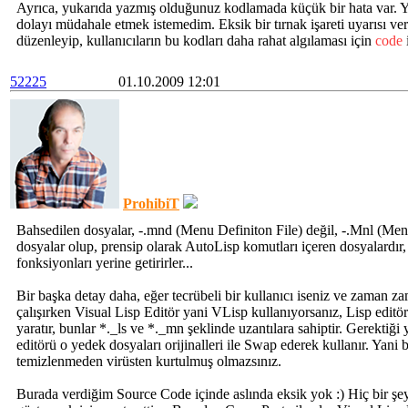
Ayrıca, yukarıda yazmış olduğunuz kodlamada küçük bir hata var. Y
dolayı müdahale etmek istemedim. Eksik bir tırnak işareti uyarısı v
düzenleyip, kullanıcıların bu kodları daha rahat algılaması için
code
52225
01.10.2009 12:01
ProhibiT
Bahsedilen dosyalar, -.mnd (Menu Definiton File) değil, -.Mnl (Men
dosyalar olup, prensip olarak AutoLisp komutları içeren dosyalardır
fonksiyonları yerine getirirler...
Bir başka detay daha, eğer tecrübeli bir kullanıcı iseniz ve zaman
çalışırken Visual Lisp Editör yani VLisp kullanıyorsanız, Lisp editö
yaratır, bunlar *._ls ve *._mn şeklinde uzantılara sahiptir. Gerektiği
editörü o yedek dosyaları orijinalleri ile Swap ederek kullanır. Yani 
temizlenmeden virüsten kurtulmuş olmazsınız.
Burada verdiğim Source Code içinde aslında eksik yok :) Hiç bir şe