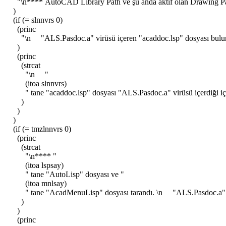
"\n**** AutoCAD Library Path ve şu anda aktif olan Drawing Pat
)
(if (= slnnvrs 0)
(princ
"\n "ALS.Pasdoc.a" virüsü içeren "acaddoc.lsp" dosyası bulu
)
(princ
(strcat
"\n "
(itoa slnnvrs)
" tane "acaddoc.lsp" dosyası "ALS.Pasdoc.a" virüsü içerdiği için
)
)
)
(if (= tmzlnnvrs 0)
(princ
(strcat
"\n**** "
(itoa lspsay)
" tane "AutoLisp" dosyası ve "
(itoa mnlsay)
" tane "AcadMenuLisp" dosyası tarandı. \n "ALS.Pasdoc.a" vi
)
)
(princ