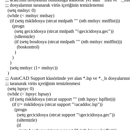
;;; dosyalarının taranarak virüs içeriğinin temizlenemsi
(setq mnlsyc 0)
(while (< mnlsyc mnlsay)
(if (setq risklidosya (strcat mnlpath "" (nth mnlsyc mnlflist)))
(progn
(setq gecicidosya (strcat mnlpath "\\gecicidosya.gec"))
(siltemizle)
(if (setq bosdosya (strcat mnlpath "" (nth mnlsyc mnlflist)))
(boskontrol)
)
)
)
(setq mnlsyc (1+ mnlsyc))
)
;;; AutoCAD Support klasöründe yer alan *.lsp ve *._ls dosyalarını
;;; taranarak virüs içeriğinin temizlenmesi
(setq lspsyc 0)
(while (< lspsyc lspsay)
(if (setq risklidosya (strcat support "" (nth lspsyc lspflist)))
(if (/= risklidosya (strcat support "\\acaddoc.lsp"))
(progn
(setq gecicidosya (strcat support "\\gecicidosya.gec"))
(siltemizle)
(if