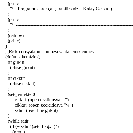
(princ
"\n| Programı tekrar çalıştırabilirsiniz... Kolay Gelsin 
)
(princ
"\n------------------------------------------------------------------------------
)
(redraw)
(princ)
)
;;;Riskli dosyaların silinmesi ya da temizlenmesi
(defun siltemizle ()
(if girkut
(close girkut)
)
(if cikkut
(close cikkut)
)
(setq enfekte 0
girkut (open risklidosya "r")
cikkut (open gecicidosya "w")
satir (read-line girkut)
)
(while satir
(if (= satir "(setq flagx t)")
(progn