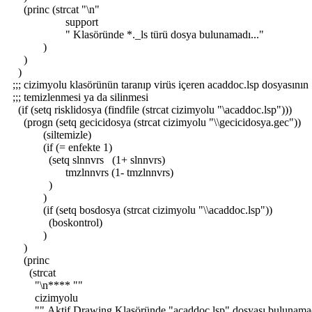
(princ (strcat "\n"
support
" Klasöründe *._ls türü dosya bulunamadı..."
)
)
)
;;; cizimyolu klasörünün taranıp virüs içeren acaddoc.lsp dosyasının
;;; temizlenmesi ya da silinmesi
(if (setq risklidosya (findfile (strcat cizimyolu "\acaddoc.lsp")))
(progn (setq gecicidosya (strcat cizimyolu "\\gecicidosya.gec"))
(siltemizle)
(if (= enfekte 1)
(setq slnnvrs (1+ slnnvrs)
tmzlnnvrs (1- tmzlnnvrs)
)
)
(if (setq bosdosya (strcat cizimyolu "\\acaddoc.lsp"))
(boskontrol)
)
)
(princ
(strcat
"\n**** ""
cizimyolu
"" Aktif Drawing Klasöründe "acaddoc.lsp" dosyası bulunama