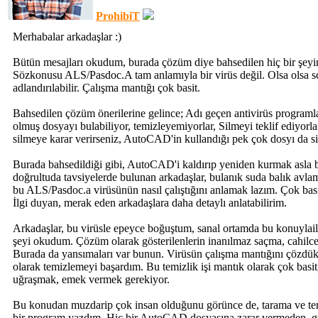
ProhibiT
Merhabalar arkadaşlar :)
Bütün mesajları okudum, burada çözüm diye bahsedilen hiç bir şeyin
Sözkonusu ALS/Pasdoc.A tam anlamıyla bir virüs değil. Olsa olsa sc
adlandırılabilir. Çalışma mantığı çok basit.
Bahsedilen çözüm önerilerine gelince; Adı geçen antivirüs programla
olmuş dosyayı bulabiliyor, temizleyemiyorlar, Silmeyi teklif ediyorl
silmeye karar verirseniz, AutoCAD'in kullandığı pek çok dosyı da s
Burada bahsedildiği gibi, AutoCAD'i kaldırıp yeniden kurmak asla 
doğrultuda tavsiyelerde bulunan arkadaşlar, bulanık suda balık avla
bu ALS/Pasdoc.a virüsünün nasıl çalıştığını anlamak lazım. Çok basit
İlgi duyan, merak eden arkadaşlara daha detaylı anlatabilirim.
Arkadaşlar, bu virüsle epeyce boğuştum, sanal ortamda bu konuylail
şeyi okudum. Çözüm olarak gösterilenlerin inanılmaz saçma, cahilce
Burada da yansımaları var bunun. Virüsün çalışma mantığını çözdü
olarak temizlemeyi başardım. Bu temizlik işi mantık olarak çok basi
uğraşmak, emek vermek gerekiyor.
Bu konudan muzdarip çok insan olduğunu görünce de, tarama ve te
bir program yazdım. Hiç bir AutoCAD dosyasına zarar vermeden, gü