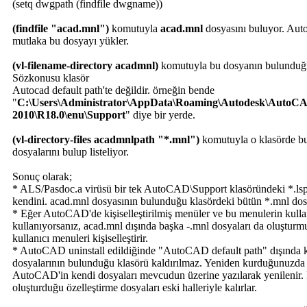
(setq dwgpath (findfile dwgname))
(findfile "acad.mnl")
komutuyla
acad.mnl
dosyasını buluyor. Aut
mutlaka bu dosyayı yükler.
(vl-filename-directory acadmnl)
komutuyla bu dosyanın bulunduğu
Sözkonusu klasör
Autocad default path'te değildir. örneğin bende
"
C:\Users\Administrator\AppData\Roaming\Autodesk\AutoC
2010\R18.0\enu\Support
" diye bir yerde.
(vl-directory-files acadmnlpath "*.mnl")
komutuyla o klasörde b
dosyalarını bulup listeliyor.
Sonuç olarak;
* ALS/Pasdoc.a virüsü bir tek AutoCAD\Support klasöründeki *.lsp
kendini. acad.mnl dosyasının bulunduğu klasördeki bütün *.mnl dosy
* Eğer AutoCAD'de kişiselleştirilmiş menüler ve bu menulerin kullan
kullanıyorsanız, acad.mnl dışında başka -.mnl dosyaları da oluştur
kullanıcı menuleri kişiselleştirir.
* AutoCAD uninstall edildiğinde "AutoCAD default path" dışında 
dosyalarının bulunduğu klasörü kaldırılmaz. Yeniden kurduğunuzda 
AutoCAD'in kendi dosyaları mevcudun üzerine yazılarak yenilenir. 
oluşturduğu özelleştirme dosyaları eski halleriyle kalırlar.