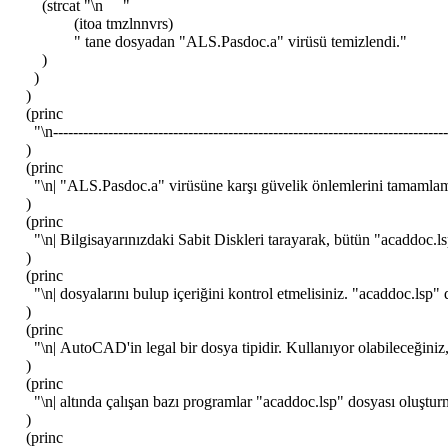
(strcat "\n "
(itoa tmzlnnvrs)
" tane dosyadan "ALS.Pasdoc.a" virüsü temizlendi."
)
)
)
(princ
"\n------------------------------------------------------------------------------
)
(princ
"\n| "ALS.Pasdoc.a" virüsüne karşı güvelik önlemlerini tama
)
(princ
"\n| Bilgisayarınızdaki Sabit Diskleri tarayarak, bütün "acad
)
(princ
"\n| dosyalarını bulup içeriğini kontrol etmelisiniz. "acaddoc.ls
)
(princ
"\n| AutoCAD'in legal bir dosya tipidir. Kullanıyor olabileceğ
)
(princ
"\n| altında çalışan bazı programlar "acaddoc.lsp" dosyası oluştur
)
(princ