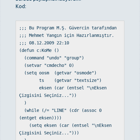
Kod:
;;; Bu Program M.Ş. Güvercin tarafından
;;; Mehmet Yangın için Hazırlanmıştır.
;;; 08.12.2009 22:10
(defun c:KoMe ()
(command "undo" "group")
(setvar "cmdecho" 0)
(setq oosm (getvar "osmode")
ts (getvar "textsize")
eksen (car (entsel "\nEksen
Çizgisini Seçiniz..."))
)
(while (/= "LINE" (cdr (assoc 0
(entget eksen))))
(setq eksen (car (entsel "\nEksen
Çizgisini Seçiniz...")))