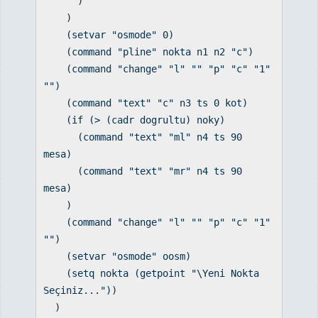
)
)
(setvar "osmode" 0)
(command "pline" nokta n1 n2 "c")
(command "change" "l" "" "p" "c" "1"
"")
(command "text" "c" n3 ts 0 kot)
(if (> (cadr dogrultu) noky)
(command "text" "ml" n4 ts 90
mesa)
(command "text" "mr" n4 ts 90
mesa)
)
(command "change" "l" "" "p" "c" "1"
"")
(setvar "osmode" oosm)
(setq nokta (getpoint "\Yeni Nokta
Seçiniz..."))
)