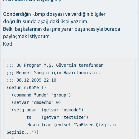
Gönderdiğin -.bmp dosyası ve verdiğin bilgiler
doğrultusunda aşağıdaki lispi yazdım.
Belki başkalarının da işine yarar düşüncesiyle burada
paylaşmak istiyorum.
Kod:
;;; Bu Program M.Ş. Güvercin tarafından
;;; Mehmet Yangın için Hazırlanmıştır.
;;; 08.12.2009 22:10
(defun c:KoMe ()
(command "undo" "group")
(setvar "cmdecho" 0)
(setq oosm (getvar "osmode")
ts (getvar "textsize")
eksen (car (entsel "\nEksen Çizgisini
Seçiniz..."))