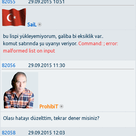
82055
29.09.2015 10:51
SaiL
bu lispi yükleyemiyorum, galiba bi eksiklik var..
komut satırında şu uyarıyı veriyor.
Command: ; error:
malformed list on input
82056
29.09.2015 11:30
ProhibiT
Olası hatayı düzelttim, tekrar dener misiniz?
82058
29.09.2015 12:03