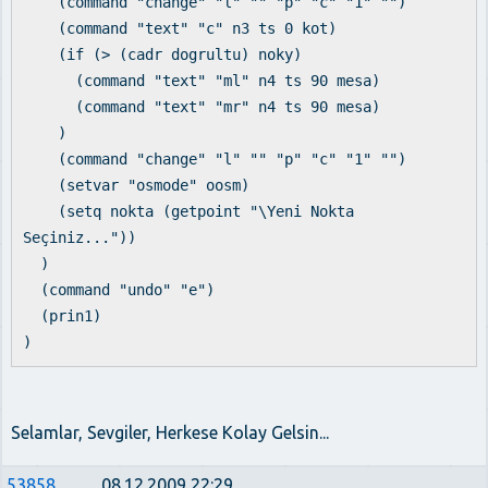
(command "change" "l" "" "p" "c" "1" "")
(command "text" "c" n3 ts 0 kot)
(if (> (cadr dogrultu) noky)
(command "text" "ml" n4 ts 90 mesa)
(command "text" "mr" n4 ts 90 mesa)
)
(command "change" "l" "" "p" "c" "1" "")
(setvar "osmode" oosm)
(setq nokta (getpoint "\Yeni Nokta
Seçiniz..."))
)
(command "undo" "e")
(prin1)
)
Selamlar, Sevgiler, Herkese Kolay Gelsin...
53858
08.12.2009 22:29