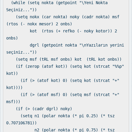
(while (setq nokta (getpoint "\Yeni Nokta
Seçiniz..."))
(setq nokx (car nokta) noky (cadr nokta) msf
(rtos (- nokx mesor) 2 onbs)
kot (rtos (+ refko (- noky kotor)) 2
onbs)
dgrl (getpoint nokta "\nYazıların yerini
seçiniz..."))
(setq msf (tRL msf onbs) kot (tRL kot onbs))
(if (zerop (atof kot)) (setq kot (strcat "%%p"
kot))
(if (> (atof kot) 0) (setq kot (strcat "+"
kot))))
(if (> (atof msf) 0) (setq msf (strcat "+"
msf)))
(if (> (cadr dgrl) noky)
(setq n1 (polar nokta (* pi 0.25) (* tsz
0.707106781))
n2 (polar nokta (* pi 0.75) (* tsz