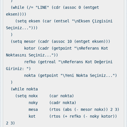
)
(while (/= "LINE" (cdr (assoc 0 (entget
eksen))))
(setq eksen (car (entsel "\nEksen Çizgisini
Seçiniz...")))
)
(setq mesor (cadr (assoc 10 (entget eksen)))
kotor (cadr (getpoint "\nReferans Kot
Noktasını Seçiniz..."))
refko (getreal "\nReferans Kot Değerini
Giriniz: ")
nokta (getpoint "\Yeni Nokta Seçiniz...")
)
(while nokta
(setq nokx (car nokta)
noky (cadr nokta)
mesa (rtos (abs (- mesor nokx)) 2 3)
kot (rtos (+ refko (- noky kotor))
2 3)