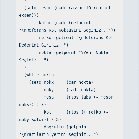
)
(setq mesor (cadr (assoc 10 (entget
eksen)))
kotor (cadr (getpoint
"\nReferans Kot Noktasını Seçiniz..."))
refko (getreal "\nReferans Kot
Değerini Giriniz: ")
nokta (getpoint "\Yeni Nokta
Seçiniz...")
)
(while nokta
(setq nokx (car nokta)
noky (cadr nokta)
mesa (rtos (abs (- mesor
nokx)) 2 3)
kot (rtos (+ refko (-
noky kotor)) 2 3)
dogrultu (getpoint
"\nYazıların yerini seçiniz...")