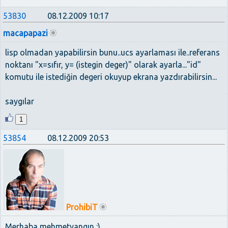
53830
08.12.2009 10:17
macapapazi
lisp olmadan yapabilirsin bunu..ucs ayarlaması ile..referans
noktanı "x=sıfır, y= (istegin deger)" olarak ayarla..."id"
komutu ile istediğin degeri okuyup ekrana yazdırabilirsin...
saygılar
1
53854
08.12.2009 20:53
ProhibiT
Merhaba mehmetyangın :)