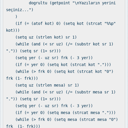
dogrultu (getpoint "\nYazıların yerini
seçiniz...")
)
(if (= (atof kot) 0) (setq kot (strcat "%%p"
kot)))
(setq uz (strlen kot) sr 1)
(while (and (< sr uz) (/= (substr kot sr 1)
".")) (setq sr (1+ sr)))
(setq yer (- uz sr) frk (- 3 yer))
(if (= yer 0) (setq kot (strcat kot ".")))
(while (> frk 0) (setq kot (strcat kot "0")
frk (1- frk)))
(setq uz (strlen mesa) sr 1)
(while (and (< sr uz) (/= (substr mesa sr 1)
".")) (setq sr (1+ sr)))
(setq yer (- uz sr) frk (- 3 yer))
(if (= yer 0) (setq mesa (strcat mesa ".")))
(while (> frk 0) (setq mesa (strcat mesa "0")
frk (1- frk)))