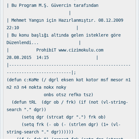
| Bu Program M.Ş. Güvercin tarafından
|
| Mehmet Yangın için Hazırlanmıştır. 08.12.2009
22:10 |
| Bu konu başlığı altında gelen isteklere göre
Düzenlendi... |
| ProhibiT www.cizimokulu.com
28.08.2015 14:15 |
|-------------------------------------------------
--------------------------|;
(defun c:KoMe (/ dgrl eksen kot kotor msf mesor n1
n2 n3 n4 nokta nokx noky
onbs otsz refko tsz)
(defun tRL (dgr ob / frk) (if (not (vl-string-
search "." dgr))
(setq dgr (strcat dgr ".") frk ob)
(setq frk (- ob (- (strlen dgr) (1+ (vl-
string-search "." dgr))))))