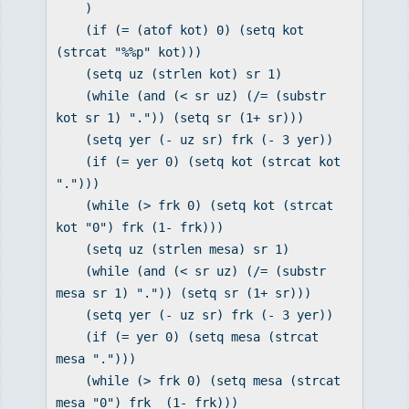
)
(if (= (atof kot) 0) (setq kot
(strcat "%%p" kot)))
(setq uz (strlen kot) sr 1)
(while (and (< sr uz) (/= (substr
kot sr 1) ".")) (setq sr (1+ sr)))
(setq yer (- uz sr) frk (- 3 yer))
(if (= yer 0) (setq kot (strcat kot
".")))
(while (> frk 0) (setq kot (strcat
kot "0") frk (1- frk)))
(setq uz (strlen mesa) sr 1)
(while (and (< sr uz) (/= (substr
mesa sr 1) ".")) (setq sr (1+ sr)))
(setq yer (- uz sr) frk (- 3 yer))
(if (= yer 0) (setq mesa (strcat
mesa ".")))
(while (> frk 0) (setq mesa (strcat
mesa "0") frk (1- frk)))