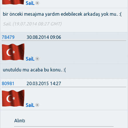
SaiL
bir önceki mesajıma yardım edebilecek arkadaş yok mu.. :(
SaiL (19.07.2014 08:27 GMT)
78479
30.08.2014 09:06
SaiL
unutuldu mu acaba bu konu.. :(
80981
20.03.2015 14:27
SaiL
Alıntı