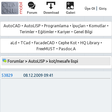
|
Üye Ol
Giriş
Forum
Download
Galeri
AutoCAD
•
AutoLISP
•
Programlama
•
İpuçları
•
Komutlar
•
Terimler
•
Eğitimler
•
Kariyer
•
Genel Bilgi
aLd
•
TCad
•
FacadeCAD
•
Cephe Kot
•
HQ Library
•
FreeMUST
•
Pasdoc.A
Forumlar
>
AutoLISP
>
kot/mesafe lispi
53829
08.12.2009 09:41