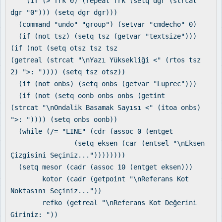
(if (> frk 0) (repeat frk (setq dgr (strcat
dgr "0"))) (setq dgr dgr)))
(command "undo" "group") (setvar "cmdecho" 0)
(if (not tsz) (setq tsz (getvar "textsize")))
(if (not (setq otsz tsz tsz
(getreal (strcat "\nYazı Yüksekliği <" (rtos tsz
2) ">: ")))) (setq tsz otsz))
(if (not onbs) (setq onbs (getvar "Luprec")))
(if (not (setq oonb onbs onbs (getint
(strcat "\nOndalik Basamak Sayısı <" (itoa onbs)
">: ")))) (setq onbs oonb))
(while (/= "LINE" (cdr (assoc 0 (entget
(setq eksen (car (entsel "\nEksen
Çizgisini Seçiniz..."))))))))
(setq mesor (cadr (assoc 10 (entget eksen)))
kotor (cadr (getpoint "\nReferans Kot
Noktasını Seçiniz..."))
refko (getreal "\nReferans Kot Değerini
Giriniz: "))