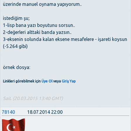
üzerinde manuel oynama yapıyorum..
istediğim şu;
1-lisp bana yazı boyutunu sorsun..
2-değerleri alttaki banda yazsın..
3-eksenin solunda kalan eksene mesafelere - işareti koysun
(-5.264 gibi)
örnek dosya:
Linkleri görebilmek için
Üye Ol
veya
Giriş Yap
SaiL (20.03.2015 13:40 GMT)
78140
18.07.2014 22:00