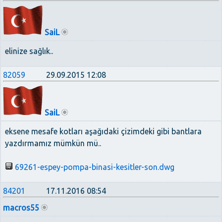
SaiL
elinize sağlık..
82059
29.09.2015 12:08
SaiL
eksene mesafe kotları aşağıdaki çizimdeki gibi bantlara
yazdırmamız mümkün mü..
69261-espey-pompa-binasi-kesitler-son.dwg
84201
17.11.2016 08:54
macros55