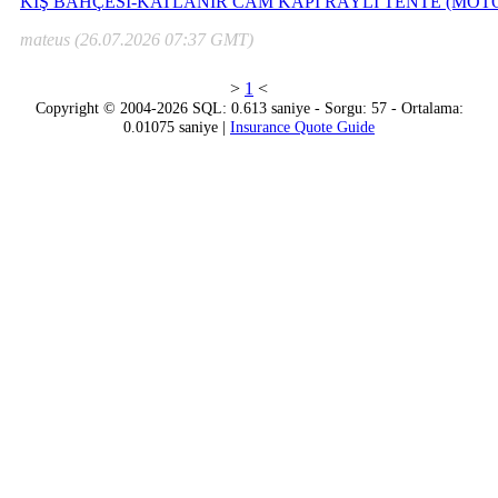
KIŞ BAHÇESİ-KATLANIR CAM KAPI RAYLI TENTE (MOTO
mateus (26.07.2026 07:37 GMT)
>
1
<
Copyright © 2004-2026 SQL: 0.613 saniye - Sorgu: 57 - Ortalama:
0.01075 saniye |
Insurance Quote Guide