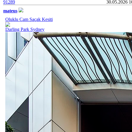
91289
30.05.2026
mateus
Oluklu Cam Saçak Kesiti
Darling Park Sydney