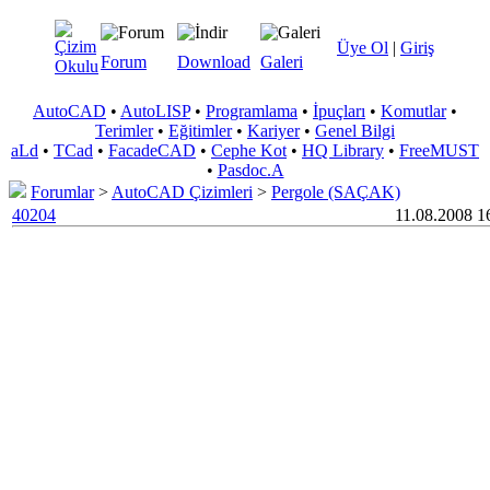
Üye Ol
|
Giriş
Forum
Download
Galeri
AutoCAD
•
AutoLISP
•
Programlama
•
İpuçları
•
Komutlar
•
Terimler
•
Eğitimler
•
Kariyer
•
Genel Bilgi
aLd
•
TCad
•
FacadeCAD
•
Cephe Kot
•
HQ Library
•
FreeMUST
•
Pasdoc.A
Forumlar
>
AutoCAD Çizimleri
>
Pergole (SAÇAK)
40204
11.08.2008