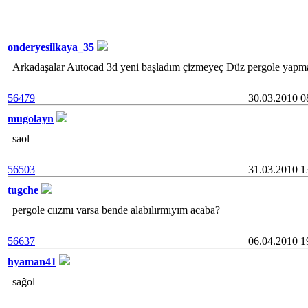
onderyesilkaya_35
Arkadaşalar Autocad 3d yeni başladım çizmeyeç Düz pergole yapmak 
56479
30.03.2010
mugolayn
saol
56503
31.03.2010
tugche
pergole cıızmı varsa bende alabılırmıyım acaba?
56637
06.04.2010
hyaman41
sağol