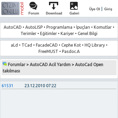
|
Üye Ol
Giriş
Forum
Download
Galeri
AutoCAD
•
AutoLISP
•
Programlama
•
İpuçları
•
Komutlar
•
Terimler
•
Eğitimler
•
Kariyer
•
Genel Bilgi
aLd
•
TCad
•
FacadeCAD
•
Cephe Kot
•
HQ Library
•
FreeMUST
•
Pasdoc.A
Forumlar
>
AutoCAD Acil Yardım
>
AutoCad Open
takılması
61531
23.12.2010 07:22