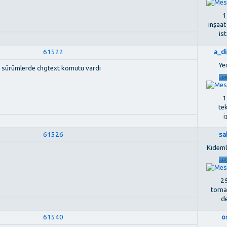
1
inşaat
is
61522
a_di
Ye
ski sürümlerde chgtext komutu vardı
1
te
i
61526
sa
Kıdemli
29
torna
de
61540
o