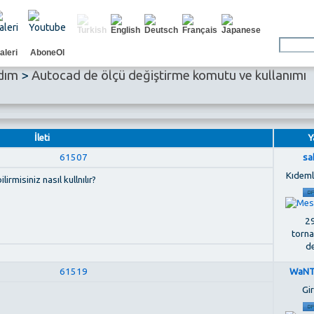
aleri
AboneOl
dım
>
Autocad de ölçü değiştirme komutu ve kullanımı
İleti
Y
61507
sa
Kıdemli
rmisiniz nasıl kullnılır?
29
torna
de
61519
WaNT
Gir