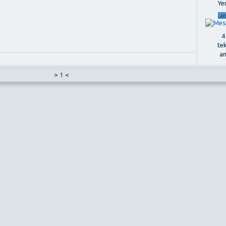
Ye
4
te
a
>
1
<