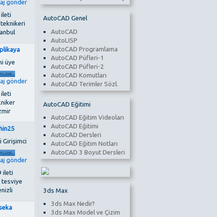
 ileti
AutoCAD Genel
 teknikeri
AutoCAD
tanbul
AutoLISP
AutoCAD Programlama
plikaya
AutoCAD Püfleri-1
ni üye
AutoCAD Püfleri-2
AutoCAD Komutları
AutoCAD Terimler Sözl.
 ileti
kniker
AutoCAD Eğitimi
zmir
AutoCAD Eğitim Videoları
AutoCAD Eğitimi
hin25
AutoCAD Dersleri
 Girişimci
AutoCAD Eğitim Notları
AutoCAD 3 Boyut Dersleri
 ileti
 tesviye
nizli
3ds Max
3ds Max Nedir?
seka
3ds Max Model ve Çizim