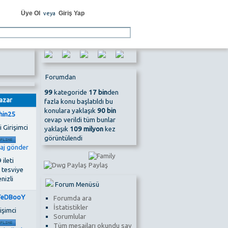
Üye Ol
Giriş Yap
veya
Forumdan
99
kategoride
17 bin
den
azar
fazla konu başlatıldı bu
konulara yaklaşık
90 bin
hin25
cevap verildi tüm bunlar
 Girişimci
yaklaşık
109 milyon
kez
görüntülendi
 ileti
 tesviye
nizli
Forum Menüsü
eDBooY
Forumda ara
İstatistikler
işimci
Sorumlular
Tüm mesajları okundu say