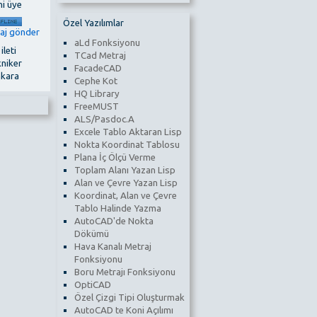
ni üye
Özel Yazılımlar
aLd Fonksiyonu
 ileti
TCad Metraj
kniker
FacadeCAD
nkara
Cephe Kot
HQ Library
FreeMUST
ALS/Pasdoc.A
Excele Tablo Aktaran Lisp
Nokta Koordinat Tablosu
Plana İç Ölçü Verme
Toplam Alanı Yazan Lisp
Alan ve Çevre Yazan Lisp
Koordinat, Alan ve Çevre
Tablo Halinde Yazma
AutoCAD'de Nokta
Dökümü
Hava Kanalı Metraj
Fonksiyonu
Boru Metrajı Fonksiyonu
OptiCAD
Özel Çizgi Tipi Oluşturmak
AutoCAD te Koni Açılımı