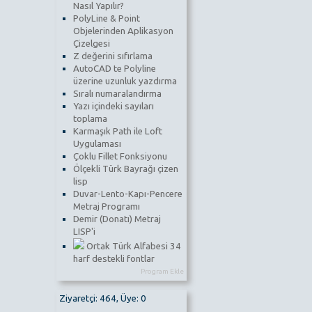
Nasıl Yapılır?
PolyLine & Point
Objelerinden Aplikasyon
Çizelgesi
Z değerini sıfırlama
AutoCAD te Polyline
üzerine uzunluk yazdırma
Sıralı numaralandırma
Yazı içindeki sayıları
toplama
Karmaşık Path ile Loft
Uygulaması
Çoklu Fillet Fonksiyonu
Ölçekli Türk Bayrağı çizen
lisp
Duvar-Lento-Kapı-Pencere
Metraj Programı
Demir (Donatı) Metraj
LISP'i
Ortak Türk Alfabesi 34
harf destekli fontlar
Program Ekle
Ziyaretçi: 464, Üye: 0