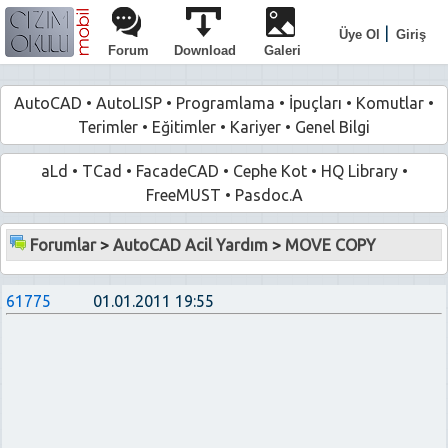
|
Üye Ol
Giriş
Forum
Download
Galeri
AutoCAD
•
AutoLISP
•
Programlama
•
İpuçları
•
Komutlar
•
Terimler
•
Eğitimler
•
Kariyer
•
Genel Bilgi
aLd
•
TCad
•
FacadeCAD
•
Cephe Kot
•
HQ Library
•
FreeMUST
•
Pasdoc.A
Forumlar
>
AutoCAD Acil Yardım
>
MOVE COPY
61775
01.01.2011 19:55