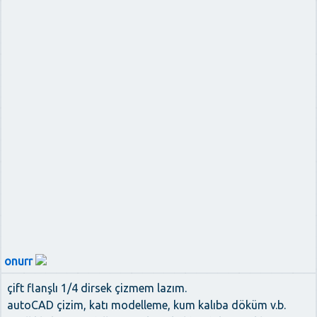
onurr
çift flanşlı 1/4 dirsek çizmem lazım.
autoCAD çizim, katı modelleme, kum kalıba döküm v.b.