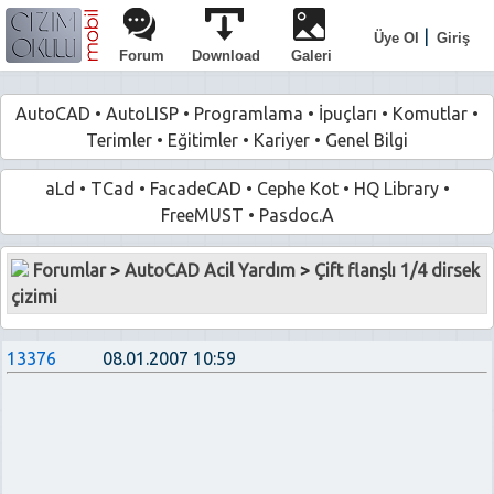
|
Üye Ol
Giriş
Forum
Download
Galeri
AutoCAD
•
AutoLISP
•
Programlama
•
İpuçları
•
Komutlar
•
Terimler
•
Eğitimler
•
Kariyer
•
Genel Bilgi
aLd
•
TCad
•
FacadeCAD
•
Cephe Kot
•
HQ Library
•
FreeMUST
•
Pasdoc.A
Forumlar
>
AutoCAD Acil Yardım
>
Çift flanşlı 1/4 dirsek
çizimi
13376
08.01.2007 10:59