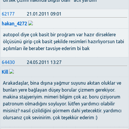
dirsek çizimi hakında bilgisi olan ' acil yardım '
62177
21.01.2011 09:01
hakan_4272
autopol diye çok basit bir proğram var hazır dirseklere
ölçüsünü girip çok basit şekilde resimleri hazırlıyorsun tabi
açılımları ile beraber tavsiye ederim bi bak
64430
24.05.2011 13:27
Kill
Arakadaşlar, bina dışına yağmur suyunu akıtan oluklar ve
bunları yere bağlayan düşey borular çizmem gerekiyor.
makina stajyeriyim. mimeri bilgim çok az. boru çiziyorum
patronum olmadığını soyluyor. lütfen yardımcı olabilir
misiniz? nasıl çizildiğini görmem dahi yetecektir. yardımcı
olursanız çok sevinirim. çok teşekkür ederim :)