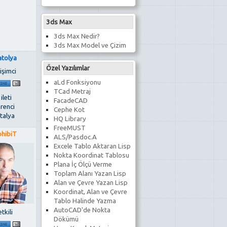
3ds Max
3ds Max Nedir?
3ds Max Model ve Çizim
atolya
Özel Yazılımlar
işimci
aLd Fonksiyonu
TCad Metraj
 ileti
FacadeCAD
renci
Cephe Kot
talya
HQ Library
FreeMUST
ohibiT
ALS/Pasdoc.A
Excele Tablo Aktaran Lisp
Nokta Koordinat Tablosu
Plana İç Ölçü Verme
Toplam Alanı Yazan Lisp
Alan ve Çevre Yazan Lisp
Koordinat, Alan ve Çevre
Tablo Halinde Yazma
AutoCAD'de Nokta
tkili
Dökümü