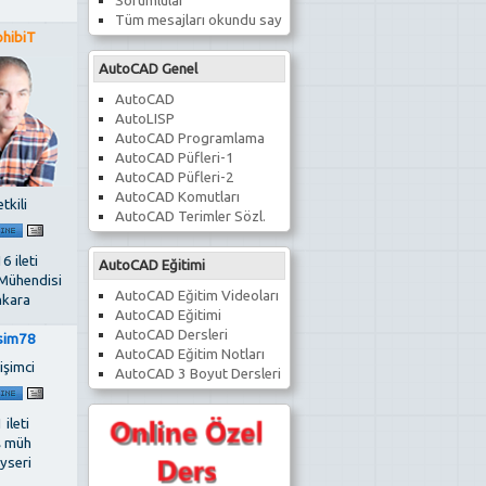
Sorumlular
Tüm mesajları okundu say
ohibiT
AutoCAD Genel
AutoCAD
AutoLISP
AutoCAD Programlama
AutoCAD Püfleri-1
AutoCAD Püfleri-2
AutoCAD Komutları
tkili
AutoCAD Terimler Sözl.
6 ileti
AutoCAD Eğitimi
 Mühendisi
AutoCAD Eğitim Videoları
kara
AutoCAD Eğitimi
AutoCAD Dersleri
sim78
AutoCAD Eğitim Notları
işimci
AutoCAD 3 Boyut Dersleri
 ileti
ş müh
yseri