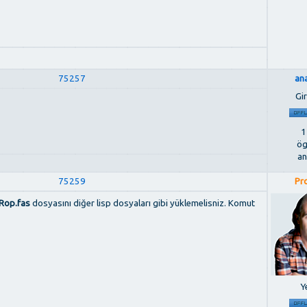
75257
an
Gir
1
ög
an
75259
Pr
Rop.fas
dosyasını diğer lisp dosyaları gibi yüklemelisniz. Komut
Ye