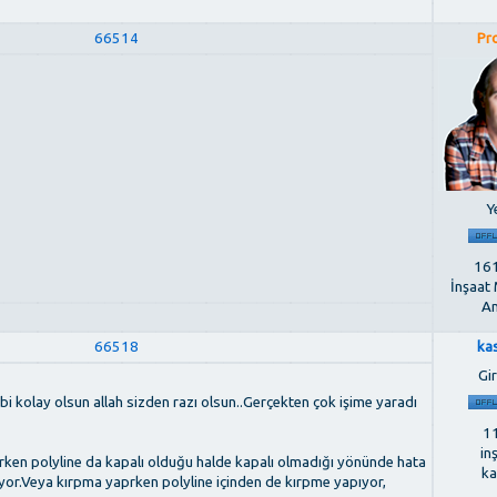
66514
Pr
Ye
161
İnşaat
An
66518
ka
Gir
ibi kolay olsun allah sizden razı olsun..Gerçekten çok işime yaradı
11
in
rken polyline da kapalı olduğu halde kapalı olmadığı yönünde hata
ka
diyor.Veya kırpma yaprken polyline içinden de kırpme yapıyor,