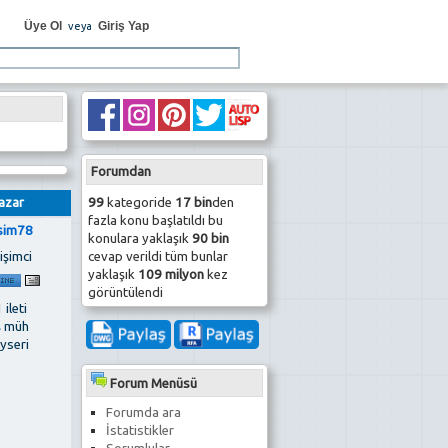
Üye Ol
Giriş Yap
veya
Forumdan
99
kategoride
17 bin
den
azar
fazla konu başlatıldı bu
sim78
konulara yaklaşık
90 bin
cevap verildi tüm bunlar
işimci
yaklaşık
109 milyon
kez
görüntülendi
 ileti
ş müh
yseri
Forum Menüsü
Forumda ara
İstatistikler