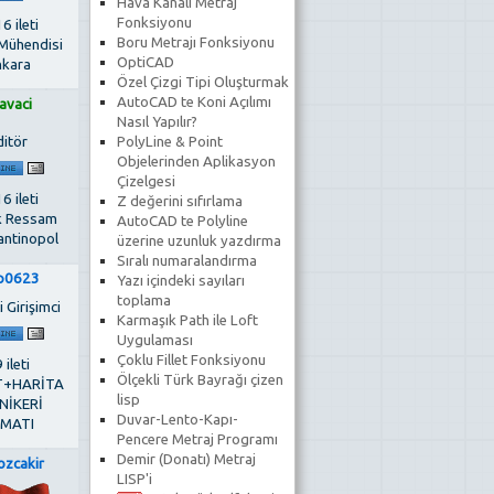
Hava Kanalı Metraj
Fonksiyonu
6 ileti
Boru Metrajı Fonksiyonu
 Mühendisi
OptiCAD
kara
Özel Çizgi Tipi Oluşturmak
AutoCAD te Koni Açılımı
avaci
Nasıl Yapılır?
ditör
PolyLine & Point
Objelerinden Aplikasyon
Çizelgesi
6 ileti
Z değerini sıfırlama
k Ressam
AutoCAD te Polyline
antinopol
üzerine uzunluk yazdırma
Sıralı numaralandırma
p0623
Yazı içindeki sayıları
toplama
 Girişimci
Karmaşık Path ile Loft
Uygulaması
Çoklu Fillet Fonksiyonu
 ileti
Ölçekli Türk Bayrağı çizen
T+HARİTA
lisp
NİKERİ
Duvar-Lento-Kapı-
MATI
Pencere Metraj Programı
Demir (Donatı) Metraj
lozcakir
LISP'i