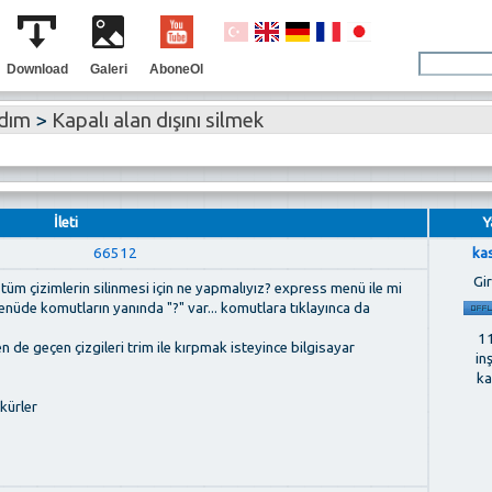
Download
Galeri
AboneOl
rdım
>
Kapalı alan dışını silmek
İleti
Y
66512
ka
Gir
 tüm çizimlerin silinmesi için ne yapmalıyız? express menü ile mi
de komutların yanında "?" var... komutlara tıklayınca da
11
den de geçen çizgileri trim ile kırpmak isteyince bilgisayar
in
ka
kürler