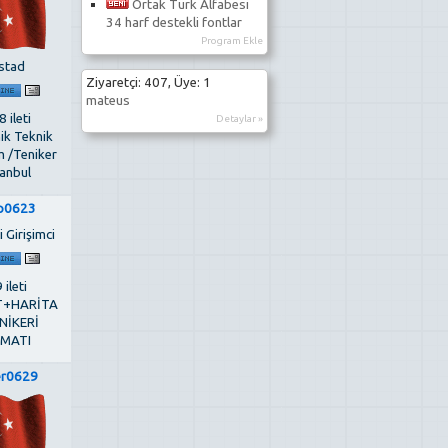
Ortak Türk Alfabesi
34 harf destekli fontlar
Program Ekle
stad
Ziyaretçi: 407, Üye: 1
mateus
 ileti
Detaylar »
ik Teknik
 /Teniker
tanbul
p0623
 Girişimci
 ileti
T+HARİTA
NİKERİ
MATI
er0629