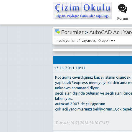
Forum
Forumlar
>
AutoCAD Acil Ya
İnceleyenler : 1 ziyaretçi, 0 üye : ---
13.11.2011 10:11
Poligonla çevirdiğimiz kapalı alanın dışındaki
yapılacak? express menüyü yükledim ama menü
unknown command diyor...
seçili alan dışında bulunan ve seçili alan için
kitleniyor..
autocad 2007 de çalışıyorum
çok acil yardımlarınızı bekliyorum...Çok teşek
Travaci (16.03.2018 13:10 GMT)