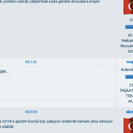
k yönetici olarak çalıştırmalı yada gerekli dosyalara erişim
Ü
658
Mekan
Ressam
İs
86145
ma
Kıdemli
lık...
29
İNŞAA
TEK
AL
86308
alp
a 2018 e geçtim burda lisp çalışıyor izinlerde tamam ama silmiyor
 olabilir.