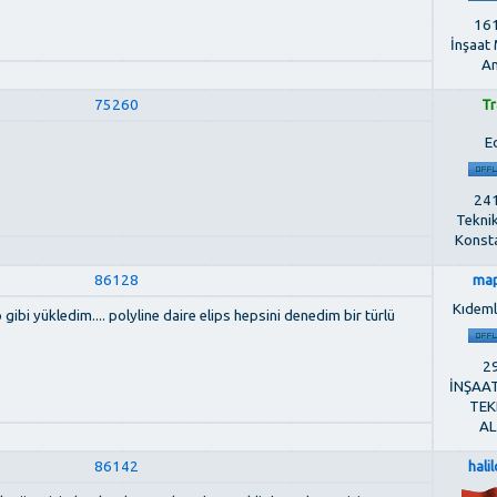
161
İnşaat
An
75260
Tr
E
241
Tekni
Konst
86128
ma
Kıdemli
ibi yükledim.... polyline daire elips hepsini denedim bir türlü
29
İNŞAA
TEK
AL
86142
hali