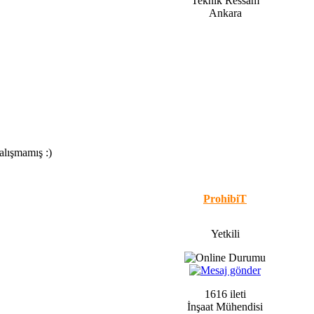
Teknik Ressam
Ankara
alışmamış :)
ProhibiT
Yetkili
1616 ileti
İnşaat Mühendisi