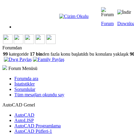
Forum
Downlo
Forumdan
99
kategoride
17 bin
den fazla konu başlatıldı bu konulara yaklaşık
90
Forum Menüsü
Forumda ara
İstatistikler
Sorumlular
Tüm mesajları okundu say
AutoCAD Genel
AutoCAD
AutoLISP
AutoCAD Programlama
AutoCAD Püfleri-1