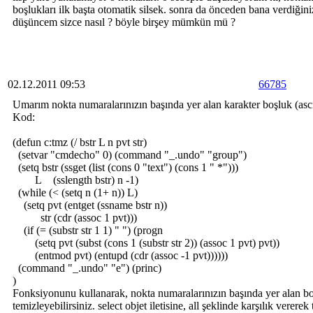
boşlukları ilk başta otomatik silsek. sonra da önceden bana verdiğini
düşüncem sizce nasıl ? böyle birşey mümkün mü ?
02.12.2011 09:53
66785
Umarım nokta numaralarınızın başında yer alan karakter boşluk (ascii
Kod:
(defun c:tmz (/ bstr L n pvt str)
(setvar "cmdecho" 0) (command "_.undo" "group")
(setq bstr (ssget (list (cons 0 "text") (cons 1 " *")))
L (sslength bstr) n -1)
(while (< (setq n (1+ n)) L)
(setq pvt (entget (ssname bstr n))
str (cdr (assoc 1 pvt)))
(if (= (substr str 1 1) " ") (progn
(setq pvt (subst (cons 1 (substr str 2)) (assoc 1 pvt) pvt))
(entmod pvt) (entupd (cdr (assoc -1 pvt))))))
(command "_.undo" "e") (princ)
)
Fonksiyonunu kullanarak, nokta numaralarınızın başında yer alan boş
temizleyebilirsiniz. select objet iletisine, all şeklinde karşılık verere