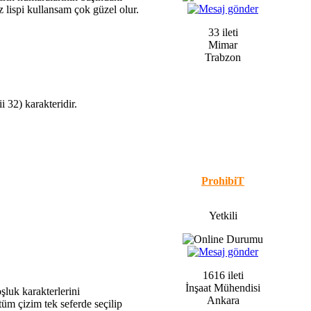
z lispi kullansam çok güzel olur.
33 ileti
Mimar
Trabzon
 32) karakteridir.
ProhibiT
Yetkili
1616 ileti
İnşaat Mühendisi
luk karakterlerini
Ankara
k tüm çizim tek seferde seçilip