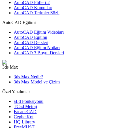
AutoCAD Püfleri-2
AutoCAD Komutları
AutoCAD Terimler Sözl.
AutoCAD Eğitimi
AutoCAD Eğitim Videoları
AutoCAD Eğitimi
AutoCAD Dersleri
AutoCAD Eğitim Notları
AutoCAD 3 Boyut Dersleri
3ds Max
3ds Max Nedir?
3ds Max Model ve Çizim
Özel Yazılımlar
aLd Fonksiyonu
TCad Metraj
FacadeCAD
Cephe Kot
HQ Library
FreeMUST