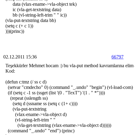
data (vlax-ename->vla-object tek)
ic (vla-get-textstring data)
bb (vl-string-left-trim " " ic))
(vla-put-textstring data bb)
(setq c (+ c 1))
)))(princ))
02.12.2011 15:36
66797
Teşekkürler Mehmet hocam :) bu vla-put method kavramlarına elim 
Kod:
(defun c:tmz (/ ss c d)
(setvar "cmdecho" 0) (command "_.undo" "begin") (vl-load-com)
(if (setq c -1 ss (ssget (list '(0 . "TexT") '(1 . " *"))))
(repeat (sslength ss)
(setq d (ssname ss (setq c (1+ c))))
(vla-put-textstring
(vlax-ename->vla-object d)
(vl-string-left-trim " "
(vla-get-textstring (vlax-ename->vla-object d))))))
(command "_.undo" "end") (princ)