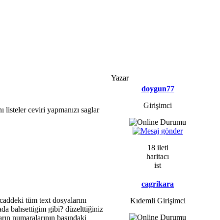
Yazar
doygun77
Girişimci
ı listeler ceviri yapmanızı saglar
18 ileti
haritacı
ist
cagrikara
ocaddeki tüm text dosyalarını
Kıdemli Girişimci
ada bahsettigim gibi? düzelttiğiniz
arın numaralarının başındaki