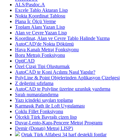
ALS/Pasdoc.A
Excele Tablo Aktaran Lisp
Nokta Koordinat Tablosu
Plana İç Ölçü Verme
Toplam Alanı Yazan Lisp
Alan ve Çevre Yazan Lisp
Koordinat, Alan ve Çevre Tablo Halinde Yazma
AutoCAD'de Nokta Dökümü
Hava Kanalı Metraj Fonksiyonu
Boru Metrajı Fonksiyonu
OptiCAD
Özel Çizgi Tipi Oluşturmak
AutoCAD te Koni Açılımı Nasıl Yapılır?
PolyLine & Point Objelerinden Aplikasyon Çizelgesi
Z değerini sıfırlama
AutoCAD te Polyline üzerine uzunluk yazdırma
Sıralı numaralandırma
Yazı içindeki sayıları toplama
Karmaşık Path ile Loft Uygulaması
Çoklu Fillet Fonksiyonu
Ölçekli Türk Bayrağı çizen lisp
Duvar-Lento-Kapı-Pencere Metraj Programı
Demir (Donatı) Metraj LISP'i
Ortak Türk Alfabesi 34 harf destekli fontlar