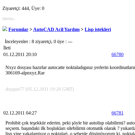
Ziyaretçi: 444, Üye: 0
Detaylar »
Forumlar
>
AutoCAD Acil Yardım
>
Lisp istekleri
İnceleyenler : 8 ziyaretçi, 0 üye : ---
İleti
01.12.2011 20:10
66780
Nxyz dosyası hazırlar autocatte noktaladıgınız yerlerin koordinatların
306169-alpnxyz.Rar
doygun77 (05.12.2011 19:26 GMT)
02.12.2011 04:27
66781
Prohibit çok teşekkür ederim. peki şöyle bir autolisp olabilirmi? aut
seçsem. başındaki ilk boşlukları silebilirmi otomatik olarak ? yukard
lisp yine yakalamiyor o noktalari. o sebeple düşünüyorum ki, noktal