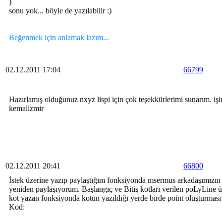
)
sonu yok... böyle de yazılabilir :)
Beğenmek için anlamak lazım...
02.12.2011 17:04
66799
Hazırlamış olduğunuz nxyz lispi için çok teşekkürlerimi sunarım. iş
kemalizmir
02.12.2011 20:41
66800
İstek üzerine yazıp paylaştığım fonksiyonda msermus arkadaşımızın is
yeniden paylaşıyorum. Başlangıç ve Bitiş kotları verilen poLyLine ü
kot yazan fonksiyonda kotun yazıldığı yerde birde point oluşturması 
Kod: