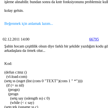
işleme alınabilir. bundan sonra da kntr fonksiyonunu problemsiz kulla
kolay gelsin.
Beğenmek için anlamak lazım...
02.12.2011 14:00
66795
Şahin hocam çeşitlilik olsun diye farklı bir şekilde yazdığım kodu 
arkadaşlara da örnek olur...
Kod:
(defun c:tmz ()
(vl-load-com)
(setq ss (ssget (list (cons 0 "TEXT")(cons 1 " *"))))
(if (= ss nil)
(progn)
(progn
(setq say (sslength ss) c 0)
(while (< c say)
(setq tek (ssname ss c)