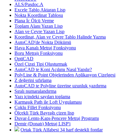
ALS/Pasdoc.A
Excele Tablo Aktaran Lisp
Nokta Koordinat Tablosu
Plana İç Ölçü Verme
Toplam Alanı Yazan Lisp
Alan ve Çevre Yazan Lisp
Koordinat, Alan ve Çevre Tablo Halinde Yazma
AutoCAD'de Nokta Dökümü
Hava Kanalı Metraj Fonksiyonu
Boru Metrajı Fonksiyonu
OptiCAD
Özel Çizgi Tipi Oluşturmak
AutoCAD te Koni Açılımı Nasıl Yapılır?
PolyLine & Point Objelerinden Aplikasyon Çizelgesi
Z değerini sıfırlama
AutoCAD te Polyline üzerine uzunluk yazdırma
Sıralı numaralandırma
Yazı içindeki sayıları toplama
Karmaşık Path ile Loft Uygulaması
Çoklu Fillet Fonksiyonu
Ölçekli Türk Bayrağı çizen lisp
Duvar-Lento-Kapı-Pencere Metraj Programı
Demir (Donatı) Metraj LISP'i
Ortak Türk Alfabesi 34 harf destekli fontlar