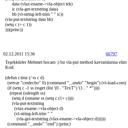
data (vlax-ename->vla-object tek)
ic (vla-get-textstring data)
bb (vl-string-left-trim " " ic))
(vla-put-textstring data bb)
(setq c (+ c 1))
)))(princ))
02.12.2011 15:36
66797
Teşekkürler Mehmet hocam :) bu vla-put method kavramlarına elim 
Kod:
(defun c:tmz (/ ss c d)
(setvar "cmdecho" 0) (command "_.undo" "begin") (vl-load-com)
(if (setq c -1 ss (ssget (list '(0 . "TexT") '(1 . " *"))))
(repeat (sslength ss)
(setq d (ssname ss (setq c (1+ c))))
(vla-put-textstring
(vlax-ename->vla-object d)
(vl-string-left-trim " "
(vla-get-textstring (vlax-ename->vla-object d))))))
(command "_.undo" "end") (princ)