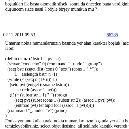
boşlukları ilk başta otomatik silsek. sonra da önceden bana verdiğini
düşüncem sizce nasıl ? böyle birşey mümkün mü ?
02.12.2011 09:53
66785
Umarım nokta numaralarınızın başında yer alan karakter boşluk (ascii
Kod:
(defun c:tmz (/ bstr L n pvt str)
(setvar "cmdecho" 0) (command "_.undo" "group")
(setq bstr (ssget (list (cons 0 "text") (cons 1 " *")))
L (sslength bstr) n -1)
(while (< (setq n (1+ n)) L)
(setq pvt (entget (ssname bstr n))
str (cdr (assoc 1 pvt)))
(if (= (substr str 1 1) " ") (progn
(setq pvt (subst (cons 1 (substr str 2)) (assoc 1 pvt) pvt))
(entmod pvt) (entupd (cdr (assoc -1 pvt))))))
(command "_.undo" "e") (princ)
)
Fonksiyonunu kullanarak, nokta numaralarınızın başında yer alan boş
temizleyebilirsiniz. select objet iletisine, all şeklinde karşılık verere