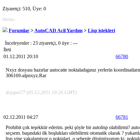
Ziyaretçi: 510, Üye: 0
Detaylar »
Forumlar
>
AutoCAD Acil Yardım
>
Lisp istekleri
İnceleyenler : 23 ziyaretçi, 0 üye : ---
İleti
01.12.2011 20:10
66780
Nxyz dosyası hazırlar autocatte noktaladıgınız yerlerin koordinatların
306169-alpnxyz.Rar
doygun77 (05.12.2011 19:26 GMT)
02.12.2011 04:27
66781
Prohibit çok teşekkür ederim. peki şöyle bir autolisp olabilirmi? aut
seçsem. başındaki ilk boşlukları silebilirmi otomatik olarak ? yukard
lisp yine yakalamiyor o noktalari. o sebeple düşünüyorum ki, noktal