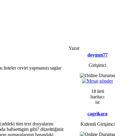
Yazar
doygun77
Girişimci
ı listeler ceviri yapmanızı saglar
18 ileti
haritacı
ist
cagrikara
ocaddeki tüm text dosyalarını
Kıdemli Girişimci
ada bahsettigim gibi? düzelttiğiniz
arın numaralarının başındaki