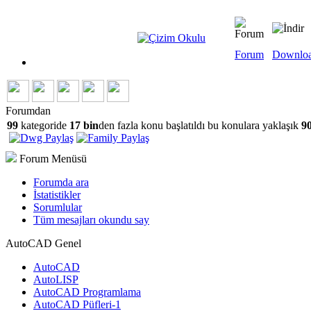
Forum
Downlo
Forumdan
99
kategoride
17 bin
den fazla konu başlatıldı bu konulara yaklaşık
90
Forum Menüsü
Forumda ara
İstatistikler
Sorumlular
Tüm mesajları okundu say
AutoCAD Genel
AutoCAD
AutoLISP
AutoCAD Programlama
AutoCAD Püfleri-1