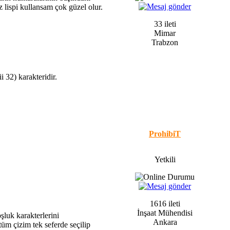
z lispi kullansam çok güzel olur.
33 ileti
Mimar
Trabzon
 32) karakteridir.
ProhibiT
Yetkili
1616 ileti
İnşaat Mühendisi
luk karakterlerini
Ankara
k tüm çizim tek seferde seçilip