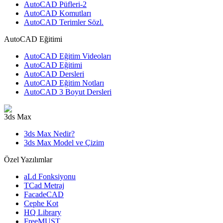
AutoCAD Püfleri-2
AutoCAD Komutları
AutoCAD Terimler Sözl.
AutoCAD Eğitimi
AutoCAD Eğitim Videoları
AutoCAD Eğitimi
AutoCAD Dersleri
AutoCAD Eğitim Notları
AutoCAD 3 Boyut Dersleri
3ds Max
3ds Max Nedir?
3ds Max Model ve Çizim
Özel Yazılımlar
aLd Fonksiyonu
TCad Metraj
FacadeCAD
Cephe Kot
HQ Library
FreeMUST