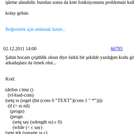
işleme alınabilir. bundan sonra da kntr fonksiyonunu problemsiz kulla
kolay gelsin.
Beğenmek için anlamak lazım...
02.12.2011 14:00
66795
Şahin hocam çeşitlilik olsun diye farklı bir şekilde yazdığım kodu 
arkadaşlara da örnek olur...
Kod:
(defun c:tmz ()
(vl-load-com)
(setq ss (ssget (list (cons 0 "TEXT")(cons 1 " *"))))
(if (= ss nil)
(progn)
(progn
(setq say (sslength ss) c 0)
(while (< c say)
(setq tek (ssname ss c)