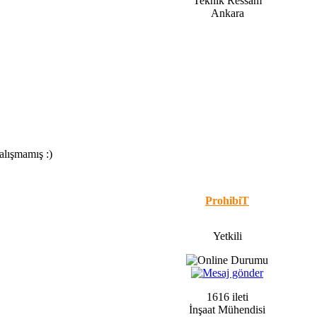
Teknik Ressam
Ankara
alışmamış :)
ProhibiT
Yetkili
1616 ileti
İnşaat Mühendisi