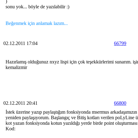
)
sonu yok... böyle de yazılabilir :)
Beğenmek için anlamak lazım...
02.12.2011 17:04
66799
Hazırlamış olduğunuz nxyz lispi için çok teşekkürlerimi sunarım. iş
kemalizmir
02.12.2011 20:41
66800
İstek üzerine yazıp paylaştığım fonksiyonda msermus arkadaşımızın is
yeniden paylaşıyorum. Başlangıç ve Bitiş kotları verilen poLyLine ü
kot yazan fonksiyonda kotun yazıldığı yerde birde point oluşturması 
Kod: