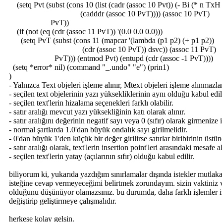
(setq Pvt (subst (cons 10 (list (cadr (assoc 10 Pvt)) (- Bi (* n TxH
(cadddr (assoc 10 PvT)))) (assoc 10 PvT)
PvT))
(if (not (eq (cdr (assoc 11 PvT)) '(0.0 0.0 0.0)))
(setq PvT (subst (cons 11 (mapcar '(lambda (p1 p2) (+ p1 p2))
(cdr (assoc 10 PvT)) dsvc)) (assoc 11 PvT)
PvT))) (entmod Pvt) (entupd (cdr (assoc -1 PvT))))
(setq *error* nil) (command "_.undo" "e") (prin1)
)
- Yalnızca Text objeleri işleme alınır, Mtext objeleri işleme alınmazla
- seçilen text objelerinin yazı yüksekliklerinin aynı olduğu kabul edil
- seçilen text'lerin hizalama seçenekleri farklı olabilir.
- satır aralığı mevcut yazı yüksekliğinin katı olarak alınır.
- satır aralığını değerinin negatif sayı veya 0 (sıfır) olarak girmenize 
- normal şartlarda 1.0'dan büyük ondalık sayı girilmelidir.
- 0'dan büyük 1'den küçük bir değer girilirse satırlar biribirinin üstün
- satır aralığı olarak, text'lerin insertion point'leri arasındaki mesafe al
- seçilen text'lerin yatay (açılarının sıfır) olduğu kabul edilir.
biliyorum ki, yukarıda yazdığım sınırlamalar dışında istekler mutlaka
isteğine cevap vermeyeceğimi belirtmek zorundayım. sizin vaktiniz
olduğunu düşünüyor olamazsınız. bu durumda, daha farklı işlemler 
değiştirip geliştirmeye çalışmalıdır.
herkese kolay gelsin.