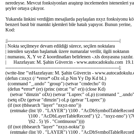
neredeyse. Mevcut fonksiyonları araştırıp incelemeden istenenleri 
şeyler ortaya çıkıyor.
Yukarıda linkini verdiğim mesajlarda paylaşılan nxyz fonksiyonu köt
benzeri basit bir mantıkt işlemleri bile hatalı yapıyor. Bunun yerine,
Kod:
;|---------------------------------------------------------------------------|
| Nokta seçilmeye devam edildiği sürece, seçilen noktalara
| istenilen sayıdan başlamak üzere numaralar verilir, ilgili noktanı
| numarası, X, Y ve Z koordinatları belirlenen -.xls dosyasına yazılı
| Hazırlayan: M. Şahin Güvercin - www.autocadokulu.com 19.
----------------------------------------------------------------------------|;
(write-line "\nHazırlayan: M. Şahin Güvercin - www.autocadokulu
(defun c:nxyz (/ *error* oDz oLp Nm Yy Dp Kd bL)
(command "_.undo" "group") (setvar "cmdecho" 0)
(defun *error* (er) (princ (strcat "\n" er)) (close Kd)
(setvar "dimzin" oDz) (setvar "Luprec" oLp) (command "_.undo" 
(setq oDz (getvar "dimzin") oLp (getvar "Luprec"))
(if (not (tblsearch "layer" "nxyz-nno"))
(entmake (list '(0 . "LAYER") '(100 . "AcDbSymbolTableRecord
'(100 . "AcDbLayerTableRecord") '(2 . "nxyz-nno") '(70 
'(62 . 5) '(6 . "Continuous"))))
(if (not (tblsearch "layer" "nxyz-nokta"))
(entmake (list '(0 . "LAYER") '(100 . "AcDbSymbolTableRecord