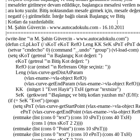
| mesafeler girilmeye devam edildikçe, başlangıca mesafesi verilen
| ara kotu yazılır. Bitiş noktasından mesafe girmek için, mesafe de
| negatif (-) girilmelidir. İsteğe bağlı olarak Başlangıç ve Bitiş 
| Kotları da yazdırılabilir. |
| M. Şahin Güvercin - www.autocadokulu.com - 16.10.
|===============================================
(write-line "\n M. Şahin Güvercin - www.autocadokulu.com")
(defun c:LpLkoT (/ sKoT eKoT RefO Leng KK SeK sPnT ePnT d
(setvar "cmdecho" 0) (command "_.undo" "group") (vl-load-com)
(setq sKoT (getreal "\n Başlangıç Kot değeri: ")
eKoT (getreal "\n Bitiş Kot değeri: ")
RefO (car (entsel "\n Refrerans Obje seçiniz: "))
Leng (vlax-curve-getDistAtParam
(vlax-ename->vla-object RefO)
(vlax-curve-getEndParam (vlax-ename->vla-object RefO))
KK (initget 1 "Evet Hayir") TxH (getvar "textsize")
SeK (getkword "\Başlangıç ve bitiş kotları yazılsın mı? (E/H): 
(if (= SeK "Evet") (progn
(setq sPnT (vlax-curve-getStartPoint (vlax-ename->vla-object R
ePnT (vlax-curve-getEndPoint (vlax-ename->vla-object Ref
(entmake (list (cons 0 "text") (cons 10 sPnT) (cons 40 TxH)
(cons 1 (rtos sKoT 2 2))))
(entmake (list (cons 0 "Point") (cons 10 sPnT)))
(entmake (list (cons 0 "text") (cons 10 ePnT) (cons 40 TxH)
(cons 1 (rtos eKoT 2 2))))