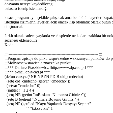
dosyanın nereye kaydedilecegi
balastro istenip istenmediği
kısaca program aynı şekilde çalışacak ama ben bütün layerleri kapa
istediğim cizimlerin layerleri acık olacak lisp otomatik olarak bütün
oluşturacak
farklı olarak sadece yaylarda ve elisplerde ne kadar uzaklıkta bir n
seceneği eklenebiliri
Kod:
;;; ----------------------------------------------------------------------- ;;;
;;;Program zpisuje do pliku wspó³rzedne wskazanych punktów do p
;;;Moliwosc wstawienia znacznika punktu
;;;*** Dariusz Ptaszkiewicz [http://www.dp.cad.pl] ***
;;;*** e-mail:dp@cad.pl ***
(defun c:nxyz (/ NR NP ZN PD B old_cmdecho)
(setq old_cmdecho (getvar "cmdecho"))
(setvar "cmdecho" 0)
(initget (+ 1 2 4))
(setq NR (getint "\nBaslama Numarası Giriniz :"))
(setq B (getreal "\Numara Boyunu Giriniz:"))
(setq NP (getfiled "Kayıt Yapılacak Dosyayı Seçiniz"
"" "txt;csv;xls" 1
)