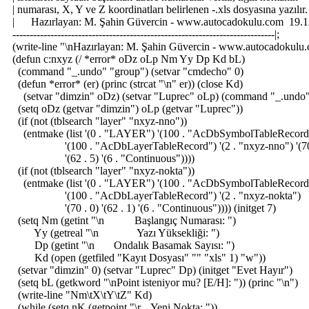
| numarası, X, Y ve Z koordinatları belirlenen -.xls dosyasına yazılı
| Hazırlayan: M. Şahin Güvercin - www.autocadokulu.com 19.
----------------------------------------------------------------------------|;
(write-line "\nHazırlayan: M. Şahin Güvercin - www.autocadokulu
(defun c:nxyz (/ *error* oDz oLp Nm Yy Dp Kd bL)
(command "_.undo" "group") (setvar "cmdecho" 0)
(defun *error* (er) (princ (strcat "\n" er)) (close Kd)
(setvar "dimzin" oDz) (setvar "Luprec" oLp) (command "_.undo" 
(setq oDz (getvar "dimzin") oLp (getvar "Luprec"))
(if (not (tblsearch "layer" "nxyz-nno"))
(entmake (list '(0 . "LAYER") '(100 . "AcDbSymbolTableRecord
'(100 . "AcDbLayerTableRecord") '(2 . "nxyz-nno") '(70 
'(62 . 5) '(6 . "Continuous"))))
(if (not (tblsearch "layer" "nxyz-nokta"))
(entmake (list '(0 . "LAYER") '(100 . "AcDbSymbolTableRecord
'(100 . "AcDbLayerTableRecord") '(2 . "nxyz-nokta")
'(70 . 0) '(62 . 1) '(6 . "Continuous")))) (initget 7)
(setq Nm (getint "\n Başlangıç Numarası: ")
Yy (getreal "\n Yazı Yüksekliği: ")
Dp (getint "\n Ondalık Basamak Sayısı: ")
Kd (open (getfiled "Kayıt Dosyası" "" "xls" 1) "w"))
(setvar "dimzin" 0) (setvar "Luprec" Dp) (initget "Evet Hayır")
(setq bL (getkword "\nPoint isteniyor mu? [E/H]: ")) (princ "\n")
(write-line "Nm\tX\tY\tZ" Kd)
(while (setq nK (getpoint "\r... Yeni Nokta: "))