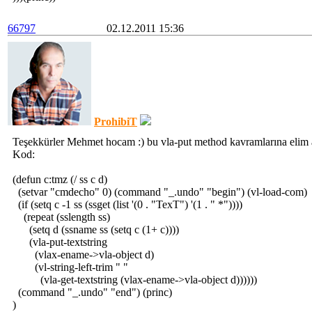
66797
02.12.2011 15:36
ProhibiT
Teşekkürler Mehmet hocam :) bu vla-put method kavramlarına elim 
Kod:
(defun c:tmz (/ ss c d)
(setvar "cmdecho" 0) (command "_.undo" "begin") (vl-load-com)
(if (setq c -1 ss (ssget (list '(0 . "TexT") '(1 . " *"))))
(repeat (sslength ss)
(setq d (ssname ss (setq c (1+ c))))
(vla-put-textstring
(vlax-ename->vla-object d)
(vl-string-left-trim " "
(vla-get-textstring (vlax-ename->vla-object d))))))
(command "_.undo" "end") (princ)
)