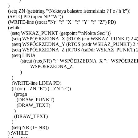
)
(setq ZN (getstring "\Noktaya balastro istermisiniz ? [ e / h ]:"))
(SETQ PD (open NP "W"))
(WRITE-line (strcat "Nr" ";" "X" ";" "Y" ";" "Z") PD)
(while
(setq WSKAZ_PUNKT (getpoint "\nNokta Sec:"))
(setq WSPÓ£RZEDNA_X (RTOS (car WSKAZ_PUNKT) 2 4)
(setq WSPÓ£RZEDNA_Y (RTOS (cadr WSKAZ_PUNKT) 2 4
(setq WSPÓ£RZEDNA_Z (RTOS (caDdr WSKAZ_PUNKT) 2 
(setq LINIA
(strcat (rtos NR) ";" WSPÓ£RZEDNA_X ";" WSPÓ£RZE
WSPÓ£RZEDNA_Z
)
)
(WRITE-line LINIA PD)
(if (or (= ZN "E") (= ZN "e"))
(progn
(DRAW_PUNKT)
(DRAW_TEXT)
)
(DRAW_TEXT)
)
(setq NR (1+ NR))
) ;WHILE