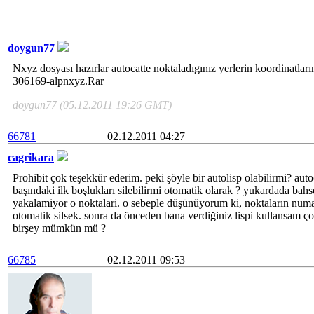
doygun77
Nxyz dosyası hazırlar autocatte noktaladıgınız yerlerin koordinatların
306169-alpnxyz.Rar
doygun77 (05.12.2011 19:26 GMT)
66781
02.12.2011 04:27
cagrikara
Prohibit çok teşekkür ederim. peki şöyle bir autolisp olabilirmi? aut
başındaki ilk boşlukları silebilirmi otomatik olarak ? yukardada bahse
yakalamiyor o noktalari. o sebeple düşünüyorum ki, noktaların numar
otomatik silsek. sonra da önceden bana verdiğiniz lispi kullansam ço
birşey mümkün mü ?
66785
02.12.2011 09:53