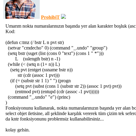
ProhibiT
Umarım nokta numaralarınızın başında yer alan karakter boşluk (ascii
Kod:
(defun c:tmz (/ bstr L n pvt str)
(setvar "cmdecho" 0) (command "_.undo" "group")
(setq bstr (ssget (list (cons 0 "text") (cons 1 " *")))
L (sslength bstr) n -1)
(while (< (setq n (1+ n)) L)
(setq pvt (entget (ssname bstr n))
str (cdr (assoc 1 pvt)))
(if (= (substr str 1 1) " ") (progn
(setq pvt (subst (cons 1 (substr str 2)) (assoc 1 pvt) pvt))
(entmod pvt) (entupd (cdr (assoc -1 pvt))))))
(command "_.undo" "e") (princ)
)
Fonksiyonunu kullanarak, nokta numaralarınızın başında yer alan boşl
select objet iletisine, all şeklinde karşılık vererek tüm çizim tek sefe
da kntr fonksiyonunu problemsiz kullanabilirsiniz...
kolay gelsin.