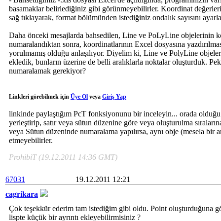
basamaklar belirlediğiniz gibi görünmeyebilirler. Koordinat değerler
sağ tıklayarak, format bölümünden istediğiniz ondalık sayısını ayarl
Daha önceki mesajlarda bahsedilen, Line ve PoLyLine objelerinin kö
numaralandıktan sonra, koordinatlarının Excel dosyasına yazdırılması i
yorulmamış olduğu anlaşılıyor. Diyelim ki, Line ve PolyLine objelerin
ekledik, bunların üzerine de belli aralıklarla noktalar oluşturduk. Pe
numaralamak gerekiyor?
Linkleri görebilmek için
Üye Ol
veya
Giriş Yap
linkinde paylaştığım PcT fonksiyonunu bir inceleyin... orada olduğu g
yerleştirip, satır veya sütun düzenine göre veya oluşturulma sırala
veya Sütun düzeninde numaralama yapılırsa, aynı obje (mesela bir arc
etmeyebilirler.
ProhibiT (19.12.2011 14:36 GMT)
67031
19.12.2011 12:21
cagrikara
Çok teşekkür ederim tam istediğim gibi oldu. Point oluşturduğuna gö
lispte küçük bir ayrıntı ekleyebilirmisiniz ?