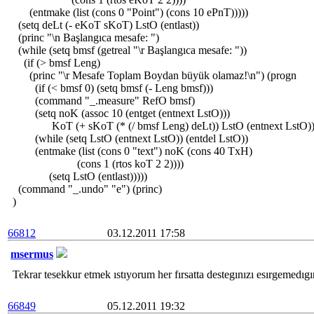
(entmake (list (cons 0 "Point") (cons 10 ePnT)))))
(setq deLt (- eKoT sKoT) LstO (entlast))
(princ "\n Başlangıca mesafe: ")
(while (setq bmsf (getreal "\r Başlangıca mesafe: "))
(if (> bmsf Leng)
(princ "\r Mesafe Toplam Boydan büyük olamaz!\n") (progn
(if (< bmsf 0) (setq bmsf (- Leng bmsf)))
(command "_.measure" RefO bmsf)
(setq noK (assoc 10 (entget (entnext LstO)))
KoT (+ sKoT (* (/ bmsf Leng) deLt)) LstO (entnext LstO)
(while (setq LstO (entnext LstO)) (entdel LstO))
(entmake (list (cons 0 "text") noK (cons 40 TxH)
(cons 1 (rtos koT 2 2))))
(setq LstO (entlast)))))
(command "_.undo" "e") (princ)
)
66812
03.12.2011 17:58
msermus
Tekrar tesekkur etmek ıstıyorum her fırsatta destegınızı esırgemedıgın
66849
05.12.2011 19:32