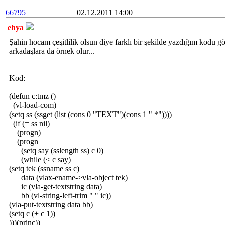
66795
02.12.2011 14:00
ehya
Şahin hocam çeşitlilik olsun diye farklı bir şekilde yazdığım kodu 
arkadaşlara da örnek olur...
Kod:
(defun c:tmz ()
(vl-load-com)
(setq ss (ssget (list (cons 0 "TEXT")(cons 1 " *"))))
(if (= ss nil)
(progn)
(progn
(setq say (sslength ss) c 0)
(while (< c say)
(setq tek (ssname ss c)
data (vlax-ename->vla-object tek)
ic (vla-get-textstring data)
bb (vl-string-left-trim " " ic))
(vla-put-textstring data bb)
(setq c (+ c 1))
)))(princ))