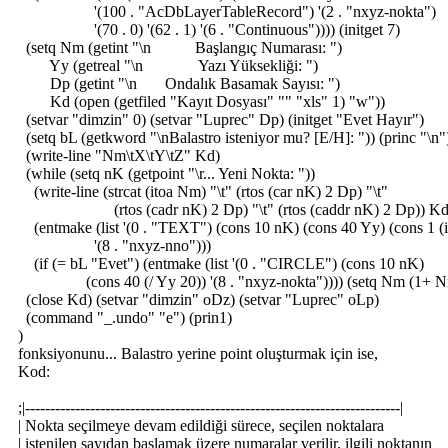
'(100 . "AcDbLayerTableRecord") '(2 . "nxyz-nokta")
'(70 . 0) '(62 . 1) '(6 . "Continuous")))) (initget 7)
(setq Nm (getint "\n Başlangıç Numarası: ")
Yy (getreal "\n Yazı Yüksekliği: ")
Dp (getint "\n Ondalık Basamak Sayısı: ")
Kd (open (getfiled "Kayıt Dosyası" "" "xls" 1) "w"))
(setvar "dimzin" 0) (setvar "Luprec" Dp) (initget "Evet Hayır")
(setq bL (getkword "\nBalastro isteniyor mu? [E/H]: ")) (princ "\n"
(write-line "Nm\tX\tY\tZ" Kd)
(while (setq nK (getpoint "\r... Yeni Nokta: "))
(write-line (strcat (itoa Nm) "\t" (rtos (car nK) 2 Dp) "\t"
(rtos (cadr nK) 2 Dp) "\t" (rtos (caddr nK) 2 Dp)) Kd
(entmake (list '(0 . "TEXT") (cons 10 nK) (cons 40 Yy) (cons 1 (
'(8 . "nxyz-nno")))
(if (= bL "Evet") (entmake (list '(0 . "CIRCLE") (cons 10 nK)
(cons 40 (/ Yy 20)) '(8 . "nxyz-nokta")))) (setq Nm (1+ N
(close Kd) (setvar "dimzin" oDz) (setvar "Luprec" oLp)
(command "_.undo" "e") (prin1)
)
fonksiyonunu... Balastro yerine point oluşturmak için ise,
Kod:
;|---------------------------------------------------------------------------|
| Nokta seçilmeye devam edildiği sürece, seçilen noktalara
| istenilen sayıdan başlamak üzere numaralar verilir, ilgili noktanı