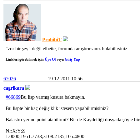
ProhibiT
"zor bir şey" değil elbette, forumda araştırırsanız bulabilirsiniz.
Linkleri görebilmek için
Üye Ol
veya
Giriş Yap
67026
19.12.2011 10:56
cagrikara
#66869
Bu lisp varmış kusura bakmayın.
Bu lispte bir kaç değişiklik istesem yapabilirmisiniz?
Balastro yerine point atabilirmi? Bir de Kaydettiği dosyada şöyle bir
Nr;X;Y;Z
1.0000;1951.7738;3108.2135;105.4800