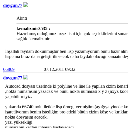
doygun77
Alıntı
kemalizmir3535 :
Hazırlamış olduğunuz nxyz lispi için çok teşekkürlerimi sunar
sağlık. kemalizmir
İnşallah faydam dokunmuştur ben lisp yazamıyorum bunu hazır almı
lisp ama biraz daha geliştirilirse cok daha faydalı olacagı kanaatınde
66869
07.12.2011 09:32
doygun77
Autocad dosyası üzerinde ki polyline ve line ile yapılan cizim kenarl
,nokta numarasını yazacak ve bunu nokta numarası x y z (nxyz koord
yapabilirmiyiz.
yukarıda 66740 nolu iletide lisp örnegi vermiştim (aşağıya yinede ko
işaretliyorum benim istediğim projedeki bütün çizim köşe ve kırıkla
nokta dosyasını acacak.
yazı yüksekligi
numaranın kaçtan itibaren başlayacağı