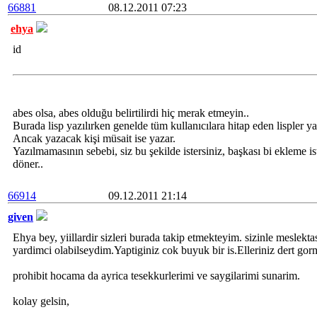
66881
08.12.2011 07:23
ehya
id
abes olsa, abes olduğu belirtilirdi hiç merak etmeyin..
Burada lisp yazılırken genelde tüm kullanıcılara hitap eden lispler yaz
Ancak yazacak kişi müsait ise yazar.
Yazılmamasının sebebi, siz bu şekilde istersiniz, başkası bi ekleme ist
döner..
66914
09.12.2011 21:14
given
Ehya bey, yiillardir sizleri burada takip etmekteyim. sizinle meslekt
yardimci olabilseydim.Yaptiginiz cok buyuk bir is.Elleriniz dert gor
prohibit hocama da ayrica tesekkurlerimi ve saygilarimi sunarim.
kolay gelsin,