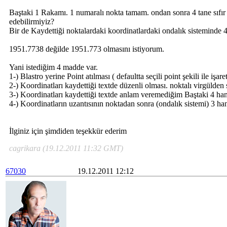
Baştaki 1 Rakamı. 1 numaralı nokta tamam. ondan sonra 4 tane sıfır ge
edebilirmiyiz?
Bir de Kaydettiği noktalardaki koordinatlardaki ondalık sisteminde 
1951.7738 değilde 1951.773 olmasını istiyorum.
Yani istediğim 4 madde var.
1-) Blastro yerine Point atılması ( defaultta seçili point şekili ile işare
2-) Koordinatları kaydettiği textde düzenli olması. noktalı virgülden 
3-) Koordinatları kaydettiği textde anlam veremediğim Baştaki 4 hanel
4-) Koordinatların uzantısının noktadan sonra (ondalık sistemi) 3 ha
İlginiz için şimdiden teşekkür ederim
cagrikara (19.12.2011 11:32 GMT)
67030
19.12.2011 12:12