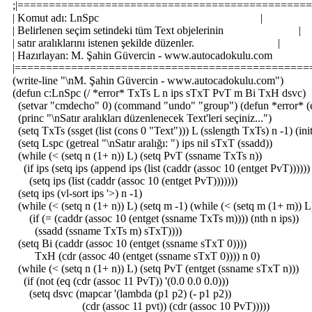
;|==============================================
| Komut adı: LnSpc |
| Belirlenen seçim setindeki tüm Text objelerinin |
| satır aralıklarını istenen şekilde düzenler. |
| Hazırlayan: M. Şahin Güvercin - www.autocadokulu.
|===============================================
(write-line "\nM. Şahin Güvercin - www.autocadokulu.com")
(defun c:LnSpc (/ *error* TxTs L n ips sTxT PvT m Bi TxH dsvc)
(setvar "cmdecho" 0) (command "undo" "group") (defun *error* (er
(princ "\nSatır aralıkları düzenlenecek Text'leri seçiniz...")
(setq TxTs (ssget (list (cons 0 "Text"))) L (sslength TxTs) n -1) (ini
(setq Lspc (getreal "\nSatır aralığı: ") ips nil sTxT (ssadd))
(while (< (setq n (1+ n)) L) (setq PvT (ssname TxTs n))
(if ips (setq ips (append ips (list (caddr (assoc 10 (entget PvT))))))
(setq ips (list (caddr (assoc 10 (entget PvT)))))))
(setq ips (vl-sort ips '>) n -1)
(while (< (setq n (1+ n)) L) (setq m -1) (while (< (setq m (1+ m)) L
(if (= (caddr (assoc 10 (entget (ssname TxTs m)))) (nth n ips))
(ssadd (ssname TxTs m) sTxT))))
(setq Bi (caddr (assoc 10 (entget (ssname sTxT 0))))
TxH (cdr (assoc 40 (entget (ssname sTxT 0)))) n 0)
(while (< (setq n (1+ n)) L) (setq PvT (entget (ssname sTxT n)))
(if (not (eq (cdr (assoc 11 PvT)) '(0.0 0.0 0.0)))
(setq dsvc (mapcar '(lambda (p1 p2) (- p1 p2))
(cdr (assoc 11 pvt)) (cdr (assoc 10 PvT)))))