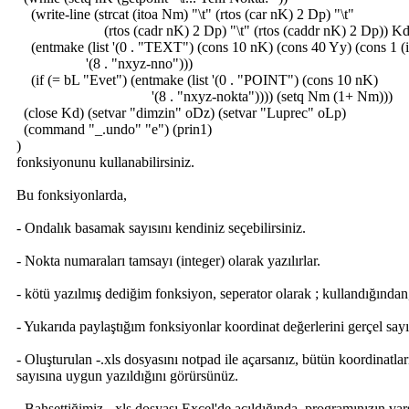
(write-line (strcat (itoa Nm) "\t" (rtos (car nK) 2 Dp) "\t"
(rtos (cadr nK) 2 Dp) "\t" (rtos (caddr nK) 2 Dp)) Kd
(entmake (list '(0 . "TEXT") (cons 10 nK) (cons 40 Yy) (cons 1 (
'(8 . "nxyz-nno")))
(if (= bL "Evet") (entmake (list '(0 . "POINT") (cons 10 nK)
'(8 . "nxyz-nokta")))) (setq Nm (1+ Nm)))
(close Kd) (setvar "dimzin" oDz) (setvar "Luprec" oLp)
(command "_.undo" "e") (prin1)
)
fonksiyonunu kullanabilirsiniz.
Bu fonksiyonlarda,
- Ondalık basamak sayısını kendiniz seçebilirsiniz.
- Nokta numaraları tamsayı (integer) olarak yazılırlar.
- kötü yazılmış dediğim fonksiyon, seperator olarak ; kullandığından,
- Yukarıda paylaştığım fonksiyonlar koordinat değerlerini gerçel sayı 
- Oluşturulan -.xls dosyasını notpad ile açarsanız, bütün koordinatla
sayısına uygun yazıldığını görürsünüz.
- Bahsettiğimiz -.xls dosyası Excel'de açıldığında, programınızın var