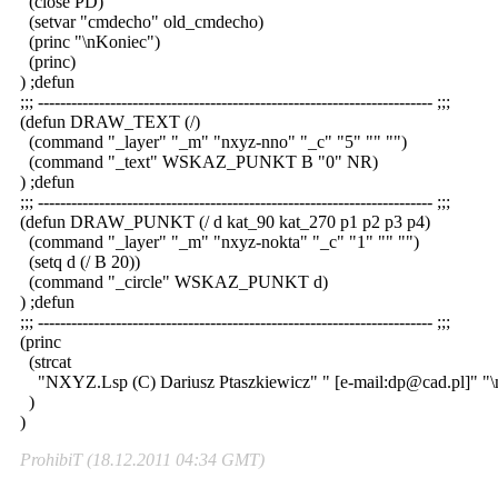
(close PD)
(setvar "cmdecho" old_cmdecho)
(princ "\nKoniec")
(princ)
) ;defun
;;; ----------------------------------------------------------------------- ;;;
(defun DRAW_TEXT (/)
(command "_layer" "_m" "nxyz-nno" "_c" "5" "" "")
(command "_text" WSKAZ_PUNKT B "0" NR)
) ;defun
;;; ----------------------------------------------------------------------- ;;;
(defun DRAW_PUNKT (/ d kat_90 kat_270 p1 p2 p3 p4)
(command "_layer" "_m" "nxyz-nokta" "_c" "1" "" "")
(setq d (/ B 20))
(command "_circle" WSKAZ_PUNKT d)
) ;defun
;;; ----------------------------------------------------------------------- ;;;
(princ
(strcat
"NXYZ.Lsp (C) Dariusz Ptaszkiewicz" " [e-mail:dp@cad.pl]" "\
)
)
ProhibiT (18.12.2011 04:34 GMT)