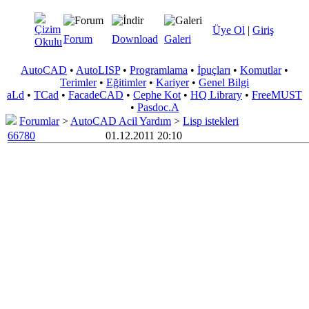
Üye Ol
|
Giriş
Forum
Download
Galeri
AutoCAD
•
AutoLISP
•
Programlama
•
İpuçları
•
Komutlar
•
Terimler
•
Eğitimler
•
Kariyer
•
Genel Bilgi
aLd
•
TCad
•
FacadeCAD
•
Cephe Kot
•
HQ Library
•
FreeMUST
•
Pasdoc.A
Forumlar
>
AutoCAD Acil Yardım
>
Lisp istekleri
66780
01.12.2011 20:10