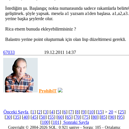
İstediğim şu. Başlangıç nokta numarasında sadece rakamlarla belirte
geliştirsek. şöyle yapsak. mesela a1 yazsam a1den başlasa. a1,a2,a3.
yerine başka şeylerde olur.
Rica etsem bunuda ekleyebilirmisiniz ?
Balastro yerine point oluşturmak için olan lisp düzeltirmesi gerekli.
67033
19.12.2011 14:37
ProhibiT
Önceki Sayfa
[
1
] [
2
] [
3
] [
4
] [
5
] [
6
] [
7
] [
8
] [
9
] [
10
] [
15
] >
20
< [
25
]
[
30
] [
35
] [
40
] [
45
] [
50
] [
55
] [
60
] [
65
] [
70
] [
75
] [
80
] [
85
] [
90
] [
95
]
[
100
] [
101
]
Sonraki Sayfa
Copyright © 2004-2026 SQL: 0.921 saniye - Sorgu: 105 - Ortalama: