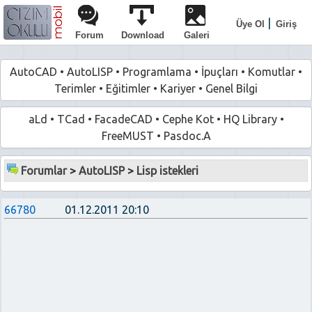
|
Üye Ol
Giriş
Forum
Download
Galeri
AutoCAD
•
AutoLISP
•
Programlama
•
İpuçları
•
Komutlar
•
Terimler
•
Eğitimler
•
Kariyer
•
Genel Bilgi
aLd
•
TCad
•
FacadeCAD
•
Cephe Kot
•
HQ Library
•
FreeMUST
•
Pasdoc.A
Forumlar
>
AutoLISP
>
Lisp istekleri
66780
01.12.2011 20:10