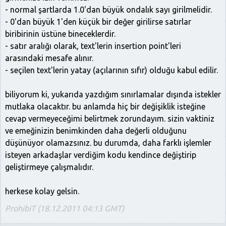
- normal şartlarda 1.0'dan büyük ondalık sayı girilmelidir.
- 0'dan büyük 1'den küçük bir değer girilirse satırlar
biribirinin üstüne bineceklerdir.
- satır aralığı olarak, text'lerin insertion point'leri
arasındaki mesafe alınır.
- seçilen text'lerin yatay (açılarının sıfır) olduğu kabul edilir.
biliyorum ki, yukarıda yazdığım sınırlamalar dışında istekler
mutlaka olacaktır. bu anlamda hiç bir değişiklik isteğine
cevap vermeyeceğimi belirtmek zorundayım. sizin vaktiniz
ve emeğinizin benimkinden daha değerli olduğunu
düşünüyor olamazsınız. bu durumda, daha farklı işlemler
isteyen arkadaşlar verdiğim kodu kendince değiştirip
geliştirmeye çalışmalıdır.
herkese kolay gelsin.
ProhibiT (18.12.2011 04:13 GMT)