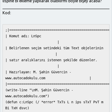
lispine bi ekleme yapılarak olabilirmi böyle bişey acaba?
______________________________________________________
Kod:
;|===================================================
| Komut adı: LnSpc
|
| Belirlenen seçim setindeki tüm Text objelerinin
|
| satır aralıklarını istenen şekilde düzenler.
|
| Hazırlayan: M. Şahin Güvercin -
www.autocadokulu.com |
|====================================================
(write-line "\nM. Şahin Güvercin -
www.autocadokulu.com")
(defun c:LnSpc (/ *error* TxTs L n ips sTxT PvT m
Bi TxH dsvc)