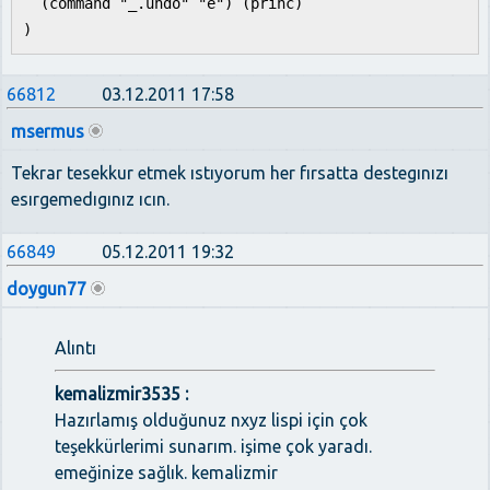
(command "_.undo" "e") (princ)
)
66812
03.12.2011 17:58
msermus
Tekrar tesekkur etmek ıstıyorum her fırsatta destegınızı
esırgemedıgınız ıcın.
66849
05.12.2011 19:32
doygun77
Alıntı
kemalizmir3535 :
Hazırlamış olduğunuz nxyz lispi için çok
teşekkürlerimi sunarım. işime çok yaradı.
emeğinize sağlık. kemalizmir