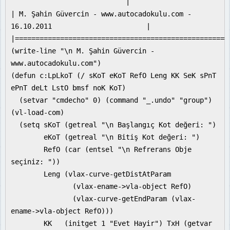
|
| M. Şahin Güvercin - www.autocadokulu.com -
16.10.2011 |
|====================================================
(write-line "\n M. Şahin Güvercin -
www.autocadokulu.com")
(defun c:LpLkoT (/ sKoT eKoT RefO Leng KK SeK sPnT
ePnT deLt LstO bmsf noK KoT)
(setvar "cmdecho" 0) (command "_.undo" "group")
(vl-load-com)
(setq sKoT (getreal "\n Başlangıç Kot değeri: ")
eKoT (getreal "\n Bitiş Kot değeri: ")
RefO (car (entsel "\n Refrerans Obje
seçiniz: "))
Leng (vlax-curve-getDistAtParam
(vlax-ename->vla-object RefO)
(vlax-curve-getEndParam (vlax-
ename->vla-object RefO)))
KK (initget 1 "Evet Hayir") TxH (getvar