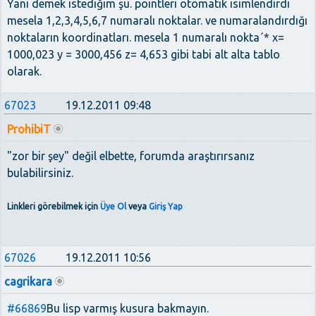
Yani demek istediğim şu. pointleri otomatik isimlendirdi
mesela 1,2,3,4,5,6,7 numaralı noktalar. ve numaralandırdığı
noktaların koordinatları. mesela 1 numaralı nokta´* x=
1000,023 y = 3000,456 z= 4,653 gibi tabi alt alta tablo
olarak.
67023
19.12.2011 09:48
ProhibiT
"zor bir şey" değil elbette, forumda araştırırsanız
bulabilirsiniz.
Linkleri görebilmek için
Üye Ol
veya
Giriş Yap
67026
19.12.2011 10:56
cagrikara
#66869
Bu lisp varmış kusura bakmayın.