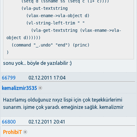
(setq d (ssname ss (setq c (1+ c))))
(vla-put-textstring
(vlax-ename->vla-object d)
(vl-string-left-trim " "
(vla-get-textstring (vlax-ename->vla-
object d))))))
(command "_.undo" "end") (princ)
)
sonu yok... böyle de yazılabilir :)
66799
02.12.2011 17:04
kemalizmir3535
Hazırlamış olduğunuz nxyz lispi için çok teşekkürlerimi
sunarım. işime çok yaradı. emeğinize sağlık. kemalizmir
66800
02.12.2011 20:41
ProhibiT