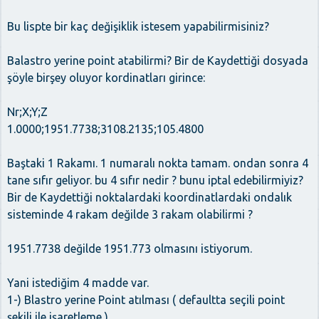
Bu lispte bir kaç değişiklik istesem yapabilirmisiniz?
Balastro yerine point atabilirmi? Bir de Kaydettiği dosyada
şöyle birşey oluyor kordinatları girince:
Nr;X;Y;Z
1.0000;1951.7738;3108.2135;105.4800
Baştaki 1 Rakamı. 1 numaralı nokta tamam. ondan sonra 4
tane sıfır geliyor. bu 4 sıfır nedir ? bunu iptal edebilirmiyiz?
Bir de Kaydettiği noktalardaki koordinatlardaki ondalık
sisteminde 4 rakam değilde 3 rakam olabilirmi ?
1951.7738 değilde 1951.773 olmasını istiyorum.
Yani istediğim 4 madde var.
1-) Blastro yerine Point atılması ( defaultta seçili point
şekili ile işaretleme )