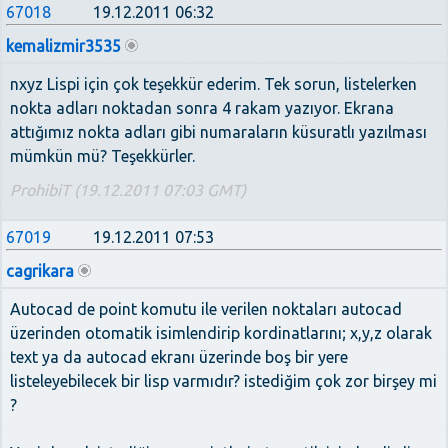
67018
19.12.2011 06:32
kemalizmir3535
nxyz Lispi için çok teşekkür ederim. Tek sorun, listelerken
nokta adları noktadan sonra 4 rakam yazıyor. Ekrana
attığımız nokta adları gibi numaraların küsuratlı yazılması
mümkün mü? Teşekkürler.
ProhibiT (19.12.2011 07:03 GMT)
67019
19.12.2011 07:53
cagrikara
Autocad de point komutu ile verilen noktaları autocad
üzerinden otomatik isimlendirip kordinatlarını; x,y,z olarak
text ya da autocad ekranı üzerinde boş bir yere
listeleyebilecek bir lisp varmıdır? istediğim çok zor birşey mi
?