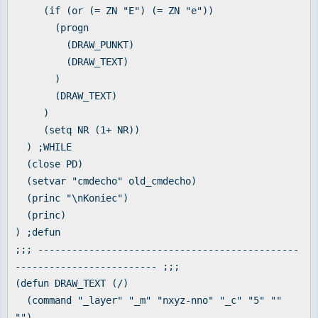
(if (or (= ZN "E") (= ZN "e"))
(progn
(DRAW_PUNKT)
(DRAW_TEXT)
)
(DRAW_TEXT)
)
(setq NR (1+ NR))
) ;WHILE
(close PD)
(setvar "cmdecho" old_cmdecho)
(princ "\nKoniec")
(princ)
) ;defun
;;; ----------------------------------------------
------------------------- ;;;
(defun DRAW_TEXT (/)
(command "_layer" "_m" "nxyz-nno" "_c" "5" ""
"")