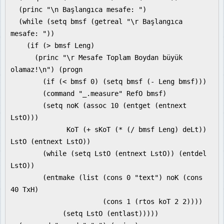
(princ "\n Başlangıca mesafe: ")
(while (setq bmsf (getreal "\r Başlangıca
mesafe: "))
(if (> bmsf Leng)
(princ "\r Mesafe Toplam Boydan büyük
olamaz!\n") (progn
(if (< bmsf 0) (setq bmsf (- Leng bmsf)))
(command "_.measure" RefO bmsf)
(setq noK (assoc 10 (entget (entnext
LstO)))
KoT (+ sKoT (* (/ bmsf Leng) deLt))
LstO (entnext LstO))
(while (setq LstO (entnext LstO)) (entdel
LstO))
(entmake (list (cons 0 "text") noK (cons
40 TxH)
(cons 1 (rtos koT 2 2))))
(setq LstO (entlast)))))