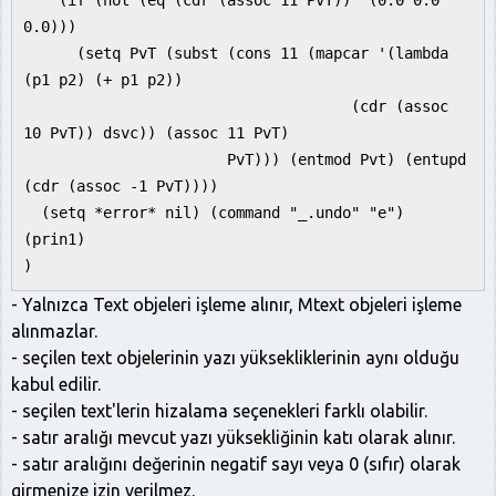
(if (not (eq (cdr (assoc 11 PvT)) '(0.0 0.0
0.0)))
(setq PvT (subst (cons 11 (mapcar '(lambda
(p1 p2) (+ p1 p2))
(cdr (assoc
10 PvT)) dsvc)) (assoc 11 PvT)
PvT))) (entmod Pvt) (entupd
(cdr (assoc -1 PvT))))
(setq *error* nil) (command "_.undo" "e")
(prin1)
)
- Yalnızca Text objeleri işleme alınır, Mtext objeleri işleme
alınmazlar.
- seçilen text objelerinin yazı yüksekliklerinin aynı olduğu
kabul edilir.
- seçilen text'lerin hizalama seçenekleri farklı olabilir.
- satır aralığı mevcut yazı yüksekliğinin katı olarak alınır.
- satır aralığını değerinin negatif sayı veya 0 (sıfır) olarak
girmenize izin verilmez.