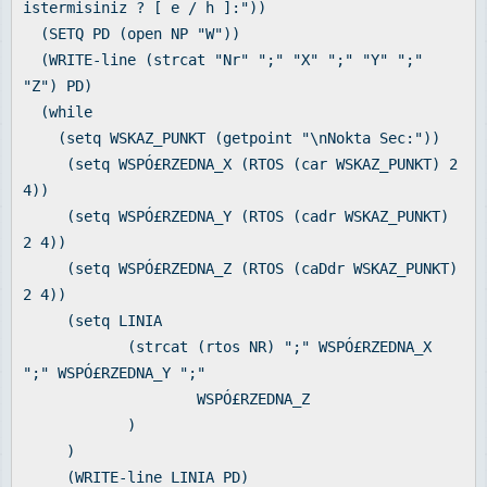
istermisiniz ? [ e / h ]:"))
(SETQ PD (open NP "W"))
(WRITE-line (strcat "Nr" ";" "X" ";" "Y" ";"
"Z") PD)
(while
(setq WSKAZ_PUNKT (getpoint "\nNokta Sec:"))
(setq WSPÓ£RZEDNA_X (RTOS (car WSKAZ_PUNKT) 2
4))
(setq WSPÓ£RZEDNA_Y (RTOS (cadr WSKAZ_PUNKT)
2 4))
(setq WSPÓ£RZEDNA_Z (RTOS (caDdr WSKAZ_PUNKT)
2 4))
(setq LINIA
(strcat (rtos NR) ";" WSPÓ£RZEDNA_X
";" WSPÓ£RZEDNA_Y ";"
WSPÓ£RZEDNA_Z
)
)
(WRITE-line LINIA PD)