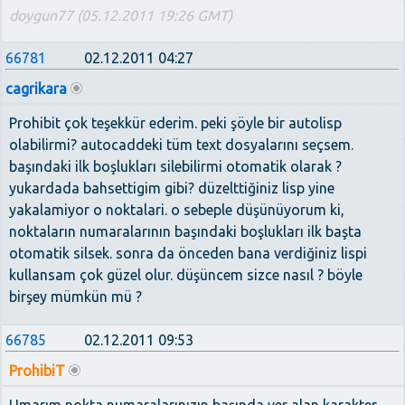
doygun77 (05.12.2011 19:26 GMT)
66781
02.12.2011 04:27
cagrikara
Prohibit çok teşekkür ederim. peki şöyle bir autolisp
olabilirmi? autocaddeki tüm text dosyalarını seçsem.
başındaki ilk boşlukları silebilirmi otomatik olarak ?
yukardada bahsettigim gibi? düzelttiğiniz lisp yine
yakalamiyor o noktalari. o sebeple düşünüyorum ki,
noktaların numaralarının başındaki boşlukları ilk başta
otomatik silsek. sonra da önceden bana verdiğiniz lispi
kullansam çok güzel olur. düşüncem sizce nasıl ? böyle
birşey mümkün mü ?
66785
02.12.2011 09:53
ProhibiT