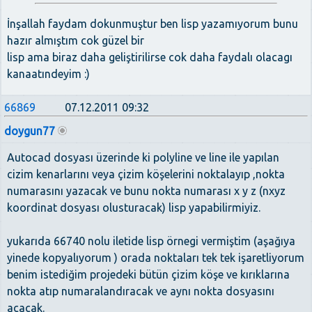
İnşallah faydam dokunmuştur ben lisp yazamıyorum bunu
hazır almıştım cok güzel bir
lisp ama biraz daha geliştirilirse cok daha faydalı olacagı
kanaatındeyim :)
66869
07.12.2011 09:32
doygun77
Autocad dosyası üzerinde ki polyline ve line ile yapılan
cizim kenarlarını veya çizim köşelerini noktalayıp ,nokta
numarasını yazacak ve bunu nokta numarası x y z (nxyz
koordinat dosyası olusturacak) lisp yapabilirmiyiz.
yukarıda 66740 nolu iletide lisp örnegi vermiştim (aşağıya
yinede kopyalıyorum ) orada noktaları tek tek işaretliyorum
benim istediğim projedeki bütün çizim köşe ve kırıklarına
nokta atıp numaralandıracak ve aynı nokta dosyasını
acacak.