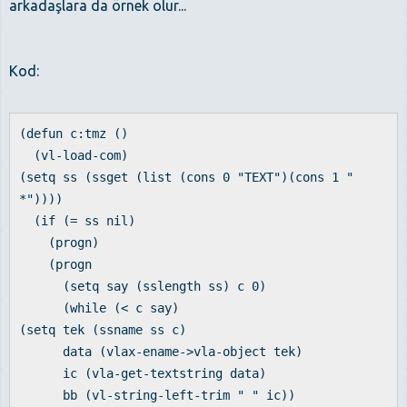
arkadaşlara da örnek olur...
Kod:
(defun c:tmz ()
(vl-load-com)
(setq ss (ssget (list (cons 0 "TEXT")(cons 1 "
*"))))
(if (= ss nil)
(progn)
(progn
(setq say (sslength ss) c 0)
(while (< c say)
(setq tek (ssname ss c)
data (vlax-ename->vla-object tek)
ic (vla-get-textstring data)
bb (vl-string-left-trim " " ic))