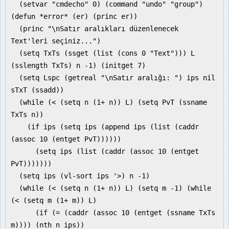
(setvar "cmdecho" 0) (command "undo" "group")
(defun *error* (er) (princ er))
(princ "\nSatır aralıkları düzenlenecek
Text'leri seçiniz...")
(setq TxTs (ssget (list (cons 0 "Text"))) L
(sslength TxTs) n -1) (initget 7)
(setq Lspc (getreal "\nSatır aralığı: ") ips nil
sTxT (ssadd))
(while (< (setq n (1+ n)) L) (setq PvT (ssname
TxTs n))
(if ips (setq ips (append ips (list (caddr
(assoc 10 (entget PvT))))))
(setq ips (list (caddr (assoc 10 (entget
PvT)))))))
(setq ips (vl-sort ips '>) n -1)
(while (< (setq n (1+ n)) L) (setq m -1) (while
(< (setq m (1+ m)) L)
(if (= (caddr (assoc 10 (entget (ssname TxTs
m)))) (nth n ips))