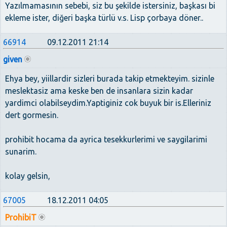
Yazılmamasının sebebi, siz bu şekilde istersiniz, başkası bi
ekleme ister, diğeri başka türlü v.s. Lisp çorbaya döner..
66914
09.12.2011 21:14
given
Ehya bey, yiillardir sizleri burada takip etmekteyim. sizinle
meslektasiz ama keske ben de insanlara sizin kadar
yardimci olabilseydim.Yaptiginiz cok buyuk bir is.Elleriniz
dert gormesin.
prohibit hocama da ayrica tesekkurlerimi ve saygilarimi
sunarim.
kolay gelsin,
67005
18.12.2011 04:05
ProhibiT