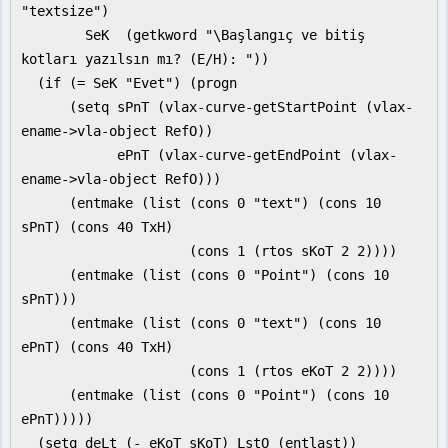
"textsize")
SeK (getkword "\Başlangıç ve bitiş
kotları yazılsın mı? (E/H): "))
(if (= SeK "Evet") (progn
(setq sPnT (vlax-curve-getStartPoint (vlax-
ename->vla-object RefO))
ePnT (vlax-curve-getEndPoint (vlax-
ename->vla-object RefO)))
(entmake (list (cons 0 "text") (cons 10
sPnT) (cons 40 TxH)
(cons 1 (rtos sKoT 2 2))))
(entmake (list (cons 0 "Point") (cons 10
sPnT)))
(entmake (list (cons 0 "text") (cons 10
ePnT) (cons 40 TxH)
(cons 1 (rtos eKoT 2 2))))
(entmake (list (cons 0 "Point") (cons 10
ePnT)))))
(setq deLt (- eKoT sKoT) LstO (entlast))