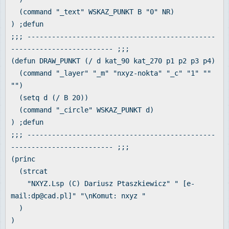
(command "_text" WSKAZ_PUNKT B "0" NR)
) ;defun
;;; ----------------------------------------------
------------------------- ;;;
(defun DRAW_PUNKT (/ d kat_90 kat_270 p1 p2 p3 p4)
(command "_layer" "_m" "nxyz-nokta" "_c" "1" ""
"")
(setq d (/ B 20))
(command "_circle" WSKAZ_PUNKT d)
) ;defun
;;; ----------------------------------------------
------------------------- ;;;
(princ
(strcat
"NXYZ.Lsp (C) Dariusz Ptaszkiewicz" " [e-
mail:dp@cad.pl]" "\nKomut: nxyz "
)
)