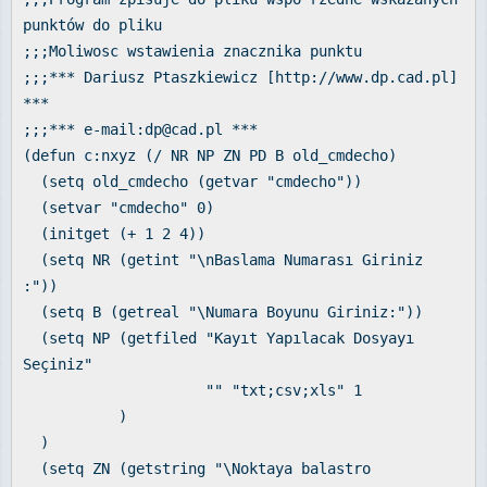
punktów do pliku
;;;Moliwosc wstawienia znacznika punktu
;;;*** Dariusz Ptaszkiewicz [http://www.dp.cad.pl]
***
;;;*** e-mail:dp@cad.pl ***
(defun c:nxyz (/ NR NP ZN PD B old_cmdecho)
(setq old_cmdecho (getvar "cmdecho"))
(setvar "cmdecho" 0)
(initget (+ 1 2 4))
(setq NR (getint "\nBaslama Numarası Giriniz
:"))
(setq B (getreal "\Numara Boyunu Giriniz:"))
(setq NP (getfiled "Kayıt Yapılacak Dosyayı
Seçiniz"
"" "txt;csv;xls" 1
)
)
(setq ZN (getstring "\Noktaya balastro