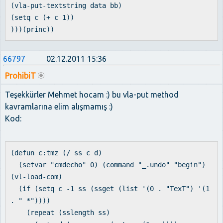
(vla-put-textstring data bb)
(setq c (+ c 1))
)))(princ))
66797
02.12.2011 15:36
ProhibiT
Teşekkürler Mehmet hocam :) bu vla-put method
kavramlarına elim alışmamış :)
Kod:
(defun c:tmz (/ ss c d)
(setvar "cmdecho" 0) (command "_.undo" "begin")
(vl-load-com)
(if (setq c -1 ss (ssget (list '(0 . "TexT") '(1
. " *"))))
(repeat (sslength ss)