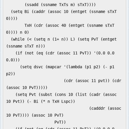
(ssadd (ssname TxTs m) sTxT))))
(setq Bi (caddr (assoc 10 (entget (ssname sTxT
0))))
TxH (cdr (assoc 40 (entget (ssname sTxT
0)))) n 0)
(while (< (setq n (1+ n)) L) (setq PvT (entget
(ssname sTxT n)))
(if (not (eq (cdr (assoc 11 PvT)) '(0.0 0.0
0.0)))
(setq dsvc (mapcar '(lambda (p1 p2) (- p1
p2))
(cdr (assoc 11 pvt)) (cdr
(assoc 10 PvT)))))
(setq Pvt (subst (cons 10 (list (cadr (assoc
10 Pvt)) (- Bi (* n TxH Lspc))
(cadddr (assoc
10 PvT)))) (assoc 10 PvT)
PvT))