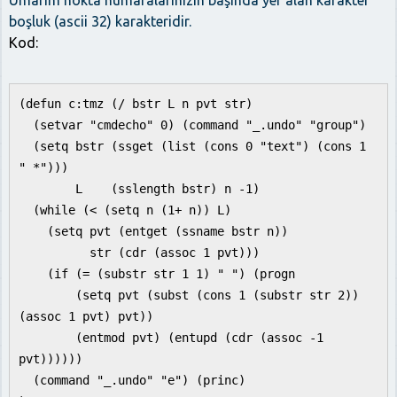
Umarım nokta numaralarınızın başında yer alan karakter
boşluk (ascii 32) karakteridir.
Kod:
(defun c:tmz (/ bstr L n pvt str)
(setvar "cmdecho" 0) (command "_.undo" "group")
(setq bstr (ssget (list (cons 0 "text") (cons 1
" *")))
L (sslength bstr) n -1)
(while (< (setq n (1+ n)) L)
(setq pvt (entget (ssname bstr n))
str (cdr (assoc 1 pvt)))
(if (= (substr str 1 1) " ") (progn
(setq pvt (subst (cons 1 (substr str 2))
(assoc 1 pvt) pvt))
(entmod pvt) (entupd (cdr (assoc -1
pvt))))))
(command "_.undo" "e") (princ)