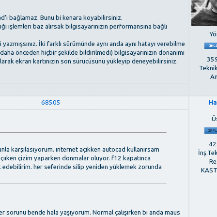
d'i bağlamaz. Bunu bi kenara koyabilirsiniz.
ğı işlemleri baz alırsak bilgisayarınızın performansına bağlı
Yö
yazmışsınız. İki farklı sürümünde aynı anda aynı hatayı verebilme
daha önceden hiçbir şekilde bildirilmedi) bilgisayarınızın donanımı
359
al olarak ekran kartınızın son sürücüsünü yükleyip deneyebilirsiniz.
Tekni
An
68505
Ha
Ü
428
la karşılasıyorum. internet açıkken autocad kullanırsam
İnş.Te
 açııken çizim yaparken donmalar oluyor. f12 kapatınca
Re
k edebilirim. her seferinde silip yeniden yüklemek zorunda
KAS
zer sorunu bende hala yaşıyorum. Normal çalışırken bi anda maus