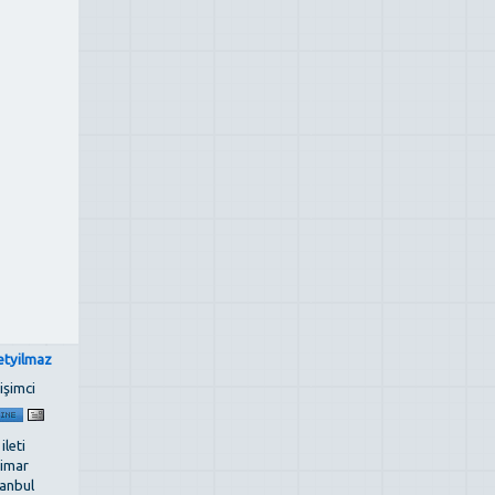
etyilmaz
işimci
 ileti
imar
tanbul