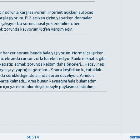
r sorunla karşılasıyorum. internet açıkken autocad
karşılaşıyorum. f12 açııken çizim yaparken donmalar
çalışıyor bu sorunu nasıl yok edebilirim. her
ek zorunda kalıyorum lütfen yardım edin.
ir benzer sorunu bende hala yaşıyorum. Normal çalışırken
. ekranda cursor zorla hareket ediyo. Sanki mıknatıs gibi
n kapatıp açmak zorunda kaldım daha önceleri... Hatayı hep
ı şeyi yaptığını gördüm... Sonra keşfettim ki, tutukluk
nda sürüklediğimde anında sorun düzeliyor...Yeniden
 parça kalmadı... Ama bunun kaynağını hala bulamadım...
 için yardımcı olur düşüncesiyle paylaşmak istedim...
68514
serm