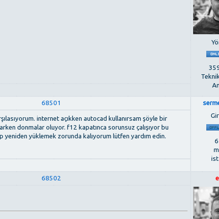
Yö
359
Tekni
An
68501
serm
Gir
ılasıyorum. internet açıkken autocad kullanırsam şöyle bir
parken donmalar oluyor. f12 kapatınca sorunsuz çalışıyor bu
ilip yeniden yüklemek zorunda kalıyorum lütfen yardım edin.
6
m
is
68502
e