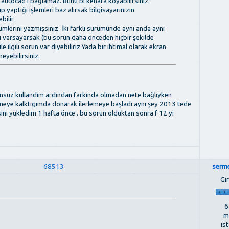
 autocad'i bağlamaz. Bunu bi kenara koyabilirsiniz.
p yaptığı işlemleri baz alırsak bilgisayarınızın
bilir.
erini yazmışsınız. İki farklı sürümünde aynı anda aynı
ıı varsayarsak (bu sorun daha önceden hiçbir şekilde
le ilgili sorun var diyebiliriz.Yada bir ihtimal olarak ekran
eyebilirsiniz.
unsuz kullandım ardından farkında olmadan nete bağlıyken
izmeye kalktıgımda donarak ilerlemeye başladı aynı şey 2013 tede
ini yükledim 1 hafta önce . bu sorun olduktan sonra f 12 yi
68513
serm
Gir
6
m
is