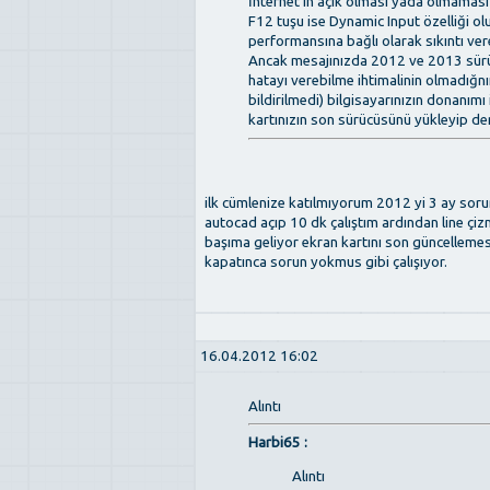
İnternet'in açık olması yada olmaması
F12 tuşu ise Dynamic Input özelliği olu
performansına bağlı olarak sıkıntı vere
Ancak mesajınızda 2012 ve 2013 sürüml
hatayı verebilme ihtimalinin olmadığn
bildirilmedi) bilgisayarınızın donanımı i
kartınızın son sürücüsünü yükleyip den
ilk cümlenize katılmıyorum 2012 yi 3 ay sor
autocad açıp 10 dk çalıştım ardından line ç
başıma geliyor ekran kartını son güncellemes
kapatınca sorun yokmus gibi çalışıyor.
16.04.2012 16:02
Alıntı
Harbi65 :
Alıntı