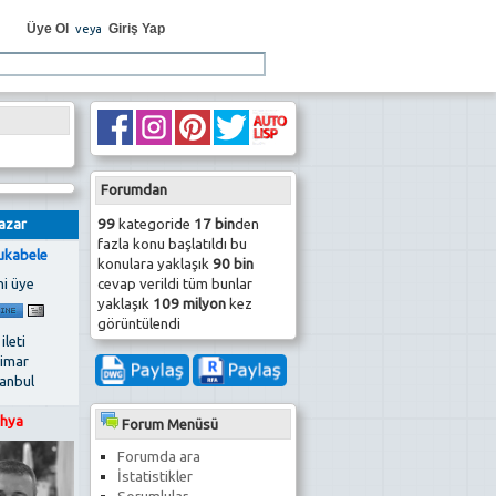
Üye Ol
Giriş Yap
veya
Forumdan
99
kategoride
17 bin
den
azar
fazla konu başlatıldı bu
ukabele
konulara yaklaşık
90 bin
cevap verildi tüm bunlar
ni üye
yaklaşık
109 milyon
kez
görüntülendi
 ileti
imar
tanbul
hya
Forum Menüsü
Forumda ara
İstatistikler