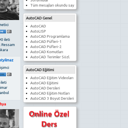
Sorumlular
Tüm mesajları okundu say
AutoCAD Genel
netici
AutoCAD
AutoLISP
AutoCAD Programlama
0 ileti
AutoCAD Püfleri-1
k Ressam
AutoCAD Püfleri-2
kara
AutoCAD Komutları
AutoCAD Terimler Sözl.
etyilmaz
işimci
AutoCAD Eğitimi
AutoCAD Eğitim Videoları
 ileti
AutoCAD Eğitimi
imar
AutoCAD Dersleri
tanbul
AutoCAD Eğitim Notları
AutoCAD 3 Boyut Dersleri
hya