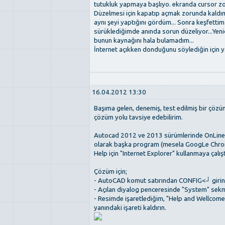
tutukluk yapmaya başlıyo. ekranda cursor zor
Düzelmesi için kapatıp açmak zorunda kaldı
aynı şeyi yaptığını gördüm... Sonra keşfettim
sürüklediğimde anında sorun düzeliyor...Yeni
bunun kaynağını hala bulamadım...
İnternet açıkken donduğunu söylediğin için y
16.04.2012 13:30
Başıma gelen, denemiş, test edilmiş bir çözü
çözüm yolu tavsiye edebilirim.
Autocad 2012 ve 2013 sürümlerinde OnLine Hel
olarak başka program (mesela GoogLe Chrom
Help için "Internet Explorer" kullanmaya çalış
Çözüm için;
- AutoCAD komut satırından CONFIG<┘ girin
- Açılan diyalog penceresinde "System" sekm
- Resimde işaretlediğim, "Help and Wellcome
yanındaki işareti kaldırın.