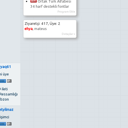
Ortak Türk Alfabesi
34 harf destekli fontlar
Program Ekle
Ziyaretçi: 417, Üye: 2
ehya
,
mateus
Detaylar »
yaq61
ni üye
 ileti
Ressamlığı
abzon
etyilmaz
işimci