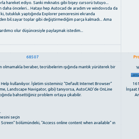
la hareket ediyo. Sanki mıknatıs gibi bişey cursorü tutuyo...
m daha önceleri... Hatayı hep Autocad de aradım ve windovsda da
 ki, tutukluk yaptığında Explorer penceresini ekranda
den bil.sayar toplar gibi değiştirmediğim parça kalmadı... Ama
ardımcı olur düşüncesiyle paylaşmak istedim...
68507
Pr
m olmamakla beraber, tecrübelerim ışığında mantık yürüterek bir
Ye
161
p kullanılıyor. İşletim sisteminiz "Default Internet Browser"
İnşaat
e, Landscape Navigator, gibi) tanıyorsa, AutoCAD'de OnLine
An
tığında bahsettiğiniz problem ortaya çıkabilir.
.
esini seçin
 Screen" bölümündeki, "Access online content when available" ın