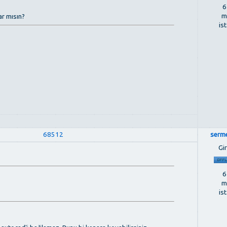
6
m
ar mısın?
is
68512
serm
Gir
6
m
is