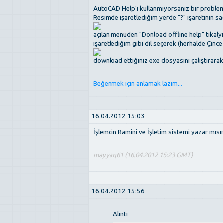
AutoCAD Help'i kullanmıyorsanız bir problem
Resimde işaretlediğim yerde "?" işaretinin sa
açılan menüden "Donload offline help" tıkaly
işaretlediğim gibi dil seçerek (herhalde Çinc
download ettiğiniz exe dosyasını çalıştırara
Beğenmek için anlamak lazım...
16.04.2012 15:03
İşlemcin Ramini ve İşletim sistemi yazar mısı
mayyaq61 (16.04.2012 15:23 GMT)
16.04.2012 15:56
Alıntı