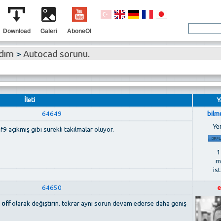
Download
Galeri
AboneOl
rdım
>
Autocad sorunu.
İleti
Y
64649
bilm
Ye
 açıkmış gibi sürekli takılmalar oluyor.
1
m
is
64650
e
i
off
olarak değiştirin. tekrar aynı sorun devam ederse daha geniş