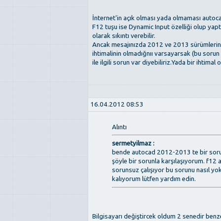
İnternet'in açık olması yada olmaması autoca
F12 tuşu ise Dynamic Input özelliği olup yaptı
olarak sıkıntı verebilir.
Ancak mesajınızda 2012 ve 2013 sürümlerini 
ihtimalinin olmadığnıı varsayarsak (bu sorun 
ile ilgili sorun var diyebiliriz.Yada bir ihtim
16.04.2012 08:53
Alıntı
sermetyilmaz :
bende autocad 2012-2013 te bir sorun
şöyle bir sorunla karşılaşıyorum. f12
sorunsuz çalışıyor bu sorunu nasıl yo
kalıyorum lütfen yardım edin.
Bilgisayarı değiştircek oldum 2 senedir ben