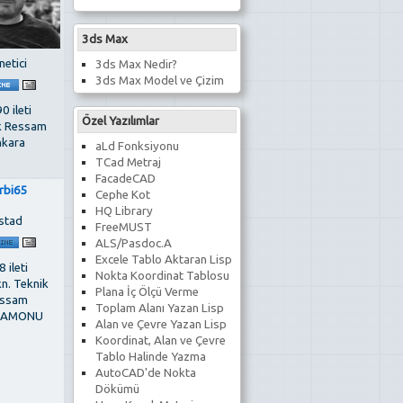
3ds Max
netici
3ds Max Nedir?
3ds Max Model ve Çizim
0 ileti
Özel Yazılımlar
k Ressam
kara
aLd Fonksiyonu
TCad Metraj
FacadeCAD
rbi65
Cephe Kot
HQ Library
stad
FreeMUST
ALS/Pasdoc.A
Excele Tablo Aktaran Lisp
 ileti
Nokta Koordinat Tablosu
kn. Teknik
Plana İç Ölçü Verme
ssam
Toplam Alanı Yazan Lisp
TAMONU
Alan ve Çevre Yazan Lisp
Koordinat, Alan ve Çevre
Tablo Halinde Yazma
AutoCAD'de Nokta
Dökümü