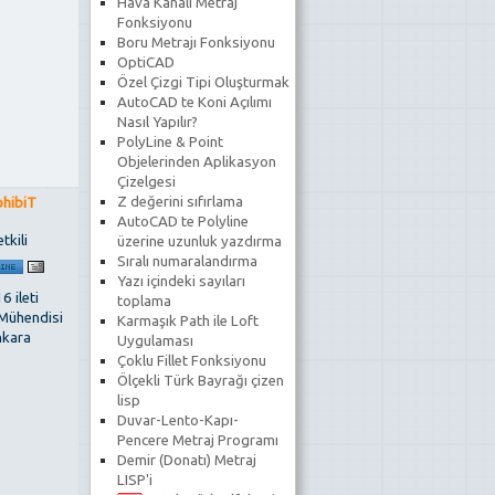
Hava Kanalı Metraj
Fonksiyonu
Boru Metrajı Fonksiyonu
OptiCAD
Özel Çizgi Tipi Oluşturmak
AutoCAD te Koni Açılımı
Nasıl Yapılır?
PolyLine & Point
Objelerinden Aplikasyon
Çizelgesi
Z değerini sıfırlama
ohibiT
AutoCAD te Polyline
tkili
üzerine uzunluk yazdırma
Sıralı numaralandırma
Yazı içindeki sayıları
6 ileti
toplama
 Mühendisi
Karmaşık Path ile Loft
kara
Uygulaması
Çoklu Fillet Fonksiyonu
Ölçekli Türk Bayrağı çizen
lisp
Duvar-Lento-Kapı-
Pencere Metraj Programı
Demir (Donatı) Metraj
LISP'i