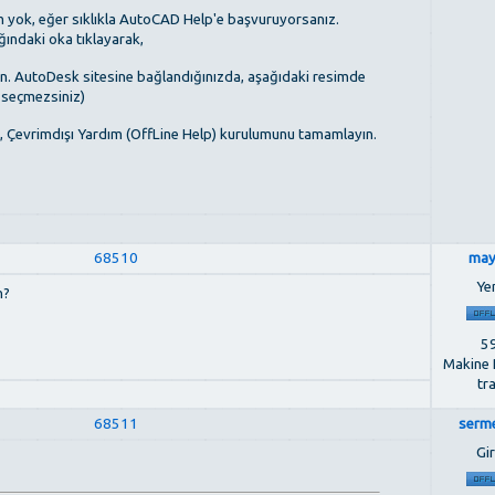
 yok, eğer sıklıkla AutoCAD Help'e başvuruyorsanız.
ğındaki oka tıklayarak,
ın. AutoDesk sitesine bağlandığınızda, aşağıdaki resimde
e seçmezsiniz)
k, Çevrimdışı Yardım (OffLine Help) kurulumunu tamamlayın.
68510
may
Ye
n?
59
Makine 
tr
68511
serm
Gir