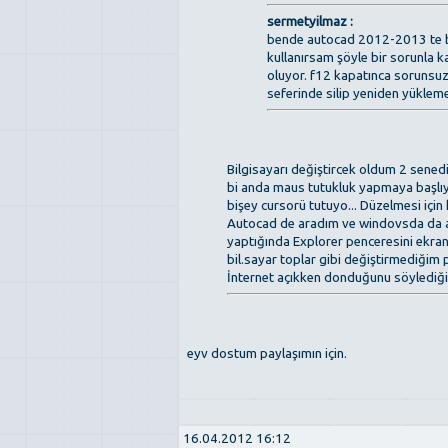
sermetyilmaz :
bende autocad 2012-2013 te bi
kullanırsam şöyle bir sorunla 
oluyor. f12 kapatınca sorunsuz 
seferinde silip yeniden yüklem
Bilgisayarı değiştircek oldum 2 sened
bi anda maus tutukluk yapmaya başlıyo
bişey cursorü tutuyo... Düzelmesi içi
Autocad de aradım ve windovsda da ayn
yaptığında Explorer penceresini ekra
bil.sayar toplar gibi değiştirmediğim
İnternet açıkken donduğunu söylediğin
eyv dostum paylaşımın için.
16.04.2012 16:12