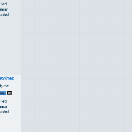
 ileti
imar
tanbul
etyilmaz
işimci
 ileti
imar
tanbul