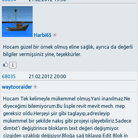
Harbi65
Hocam güzel bir örnek olmuş eline sağlık, ayrıca da değerli
bilgiler vermişsiniz yine, teşekkürler.
1
68035
21.02.2012 20:00
waytooraider
Hocam Tek kelimeyle mükemmel olmuş.Yani inanılmaz.Ne
diyeceğimi bilemiyorum.Bu lisple revit mevit mech. mep
gereksiz oldu.Herşeyi şiir gibi taglayıp,adresleyip
mükemmel bir şekilde nakış gibi projeyi işleyebiliriz.Sadece
dimtxt'i değiştirince blokların text değeri değişmiyor.
cizgiden uzaklığı değişiyor.Bloğa sağ tıklayıp Edit Blok in