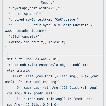
Çap:";"
"key="Cap";edit_width=25;}"
"spacer;spacer;}"
": boxed_row{: text{key="CpR";value="
"" Hazırlayan: © M.Şahin Güvercin -
www.autocadokulu.com""
";}}ok_cancel;}")
(write-line dcLf f)) (close f)
)
;|___________________________________________________
(defun rt (Rob Bas Ang / TmT)
(setq Rob (vlax-ename->vla-object Rob) Tmt
(vlax-tmatrix
(list (list (cos Ang) (- (sin Ang)) 0 (- (car
Bas)(- (* (car Bas)(cos ang))
(* (cadr bas) (sin Ang))))) (list (sin Ang)
(cos Ang) 0 (- (cadr Bas)
(+ (* (car Bas) (sin Ang)) (* (cadr Bas)
(cos Ang))))) (list 0 0 1 0)