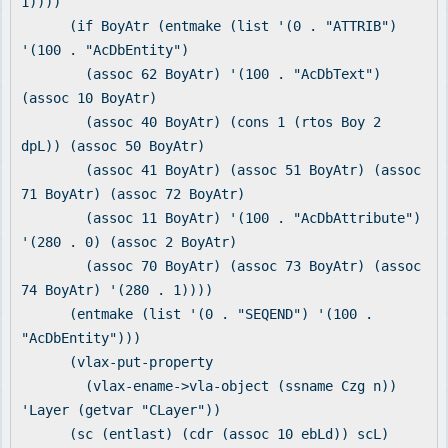
1))))
(if BoyAtr (entmake (list '(0 . "ATTRIB")
'(100 . "AcDbEntity")
(assoc 62 BoyAtr) '(100 . "AcDbText")
(assoc 10 BoyAtr)
(assoc 40 BoyAtr) (cons 1 (rtos Boy 2
dpL)) (assoc 50 BoyAtr)
(assoc 41 BoyAtr) (assoc 51 BoyAtr) (assoc
71 BoyAtr) (assoc 72 BoyAtr)
(assoc 11 BoyAtr) '(100 . "AcDbAttribute")
'(280 . 0) (assoc 2 BoyAtr)
(assoc 70 BoyAtr) (assoc 73 BoyAtr) (assoc
74 BoyAtr) '(280 . 1))))
(entmake (list '(0 . "SEQEND") '(100 .
"AcDbEntity")))
(vlax-put-property
(vlax-ename->vla-object (ssname Czg n))
'Layer (getvar "CLayer"))
(sc (entlast) (cdr (assoc 10 ebLd)) scL)