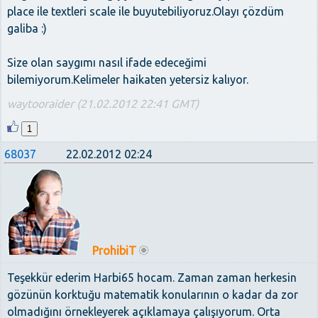
place ile textleri scale ile buyutebiliyoruz.Olayı çözdüm
galiba :)
Size olan saygımı nasıl ifade edeceğimi
bilemiyorum.Kelimeler haikaten yetersiz kalıyor.
waytooraider (21.02.2012 22:41 GMT)
1
68037
22.02.2012 02:24
ProhibiT
Teşekkür ederim Harbi65 hocam. Zaman zaman herkesin
gözünün korktuğu matematik konularının o kadar da zor
olmadığını örnekleyerek açıklamaya çalışıyorum. Orta