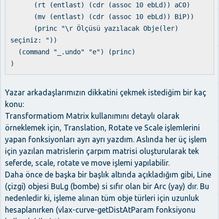
(rt (entlast) (cdr (assoc 10 ebLd)) aC0)
(mv (entlast) (cdr (assoc 10 ebLd)) BiP))
(princ "\r Ölçüsü yazılacak Obje(ler)
seçiniz: "))
(command "_.undo" "e") (princ)
)
Yazar arkadaşlarımızın dikkatini çekmek istediğim bir kaç
konu:
Transformatiom Matrix kullanımını detaylı olarak
örneklemek için, Translation, Rotate ve Scale işlemlerini
yapan fonksiyonları ayrı ayrı yazdım. Aslında her üç işlem
için yazılan matrislerin çarpım matrisi oluşturularak tek
seferde, scale, rotate ve move işlemi yapılabilir.
Daha önce de başka bir başlık altında açıkladığım gibi, Line
(çizgi) objesi BuLg (bombe) si sıfır olan bir Arc (yay) dır. Bu
nedenledir ki, işleme alınan tüm obje türleri için uzunluk
hesaplanırken (vlax-curve-getDistAtParam fonksiyonu