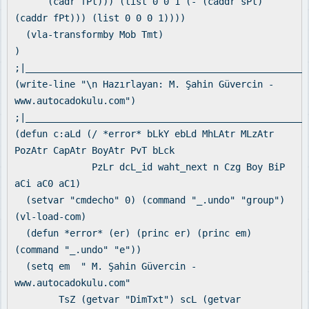
(cadr fPt))) (list 0 0 1 (- (caddr sPt)
(caddr fPt))) (list 0 0 0 1))))
(vla-transformby Mob Tmt)
)
;|___________________________________________________
(write-line "\n Hazırlayan: M. Şahin Güvercin -
www.autocadokulu.com")
;|___________________________________________________
(defun c:aLd (/ *error* bLkY ebLd MhLAtr MLzAtr
PozAtr CapAtr BoyAtr PvT bLck
PzLr dcL_id waht_next n Czg Boy BiP
aCi aC0 aC1)
(setvar "cmdecho" 0) (command "_.undo" "group")
(vl-load-com)
(defun *error* (er) (princ er) (princ em)
(command "_.undo" "e"))
(setq em " M. Şahin Güvercin -
www.autocadokulu.com"
TsZ (getvar "DimTxt") scL (getvar