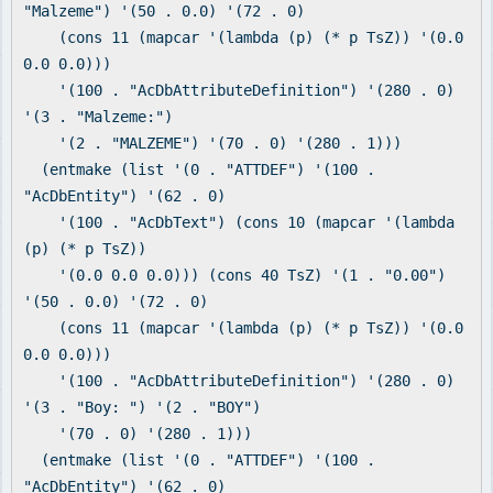
"Malzeme") '(50 . 0.0) '(72 . 0)
(cons 11 (mapcar '(lambda (p) (* p TsZ)) '(0.0
0.0 0.0)))
'(100 . "AcDbAttributeDefinition") '(280 . 0)
'(3 . "Malzeme:")
'(2 . "MALZEME") '(70 . 0) '(280 . 1)))
(entmake (list '(0 . "ATTDEF") '(100 .
"AcDbEntity") '(62 . 0)
'(100 . "AcDbText") (cons 10 (mapcar '(lambda
(p) (* p TsZ))
'(0.0 0.0 0.0))) (cons 40 TsZ) '(1 . "0.00")
'(50 . 0.0) '(72 . 0)
(cons 11 (mapcar '(lambda (p) (* p TsZ)) '(0.0
0.0 0.0)))
'(100 . "AcDbAttributeDefinition") '(280 . 0)
'(3 . "Boy: ") '(2 . "BOY")
'(70 . 0) '(280 . 1)))
(entmake (list '(0 . "ATTDEF") '(100 .
"AcDbEntity") '(62 . 0)