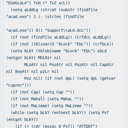
"DimScaLe") TxH (* TsZ scL))
(setq aLddLg (strcat (substr (findfile
"acad.exe") 1 (- (strlen (findfile
"acad.exe")) 8)) "Support\\aLd.dcL"))
(if (not (findfile aLddLg)) (CrTdcL aLddLg))
(if (not (tblsearch "bLock" "EbL")) (crTbLk))
(setq bLkY (tblobjname "bLock" "EbL") ebLd
(entget bLkY) MhLAtr nil
MLzAtr nil PozAtr nil PozAtr nil CapAtr
nil BoyAtr nil pzLr nil
Poz nil) (if (not dpL) (setq dpL (getvar
"Luprec")))
(if (not Cap) (setq Cap ""))
(if (not Mahal) (setq MahaL ""))
(if (not MaLzeme) (setq MaLzeme ""))
(while (setq bLkY (entnext bLkY)) (setq PvT
(entget bLkY))
(if (= (cdr (assoc 0 PvT)) "ATTDEF")