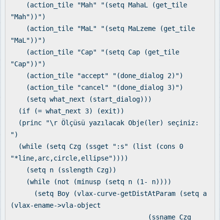
(action_tile "Mah" "(setq MahaL (get_tile
"Mah"))")
(action_tile "MaL" "(setq MaLzeme (get_tile
"MaL"))")
(action_tile "Cap" "(setq Cap (get_tile
"Cap"))")
(action_tile "accept" "(done_dialog 2)")
(action_tile "cancel" "(done_dialog 3)")
(setq what_next (start_dialog)))
(if (= what_next 3) (exit))
(princ "\r Ölçüsü yazılacak Obje(ler) seçiniz:
")
(while (setq Czg (ssget ":s" (list (cons 0
"*line,arc,circle,ellipse"))))
(setq n (sslength Czg))
(while (not (minusp (setq n (1- n))))
(setq Boy (vlax-curve-getDistAtParam (setq a
(vlax-ename->vla-object
(ssname Czg