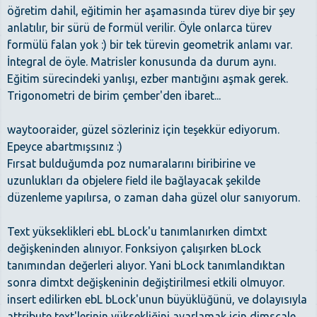
öğretim dahil, eğitimin her aşamasında türev diye bir şey
anlatılır, bir sürü de formül verilir. Öyle onlarca türev
formülü falan yok :) bir tek türevin geometrik anlamı var.
İntegral de öyle. Matrisler konusunda da durum aynı.
Eğitim sürecindeki yanlışı, ezber mantığını aşmak gerek.
Trigonometri de birim çember'den ibaret...
waytooraider, güzel sözleriniz için teşekkür ediyorum.
Epeyce abartmışsınız :)
Fırsat bulduğumda poz numaralarını biribirine ve
uzunlukları da objelere field ile bağlayacak şekilde
düzenleme yapılırsa, o zaman daha güzel olur sanıyorum.
Text yükseklikleri ebL bLock'u tanımlanırken dimtxt
değişkeninden alınıyor. Fonksiyon çalışırken bLock
tanımından değerleri alıyor. Yani bLock tanımlandıktan
sonra dimtxt değişkeninin değiştirilmesi etkili olmuyor.
insert edilirken ebL bLock'unun büyüklüğünü, ve dolayısıyla
attribute text'lerinin yüksekliğini ayarlamak için dimscale