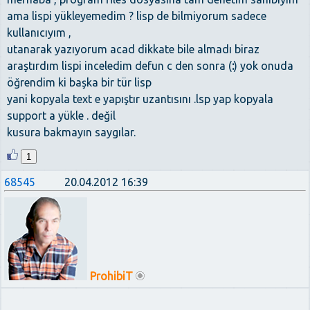
ama lispi yükleyemedim ? lisp de bilmiyorum sadece
kullanıcıyım ,
utanarak yazıyorum acad dikkate bile almadı biraz
araştırdım lispi inceledim defun c den sonra (
:
) yok onuda
öğrendim ki başka bir tür lisp
yani kopyala text e yapıştır uzantısını .lsp yap kopyala
support a yükle . değil
kusura bakmayın saygılar.
1
68545
20.04.2012 16:39
ProhibiT