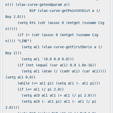
n))) (vlax-curve-getendparam a))
BiP (vlax-curve-getPointAtDist a (/
Boy 2.0)))
(setq kYs (cdr (assoc 0 (entget (ssname Czg
n)))))
(if (= (cdr (assoc 0 (entget (ssname Czg
n)))) "LINE")
(setq aCi (vlax-curve-getFirstDeriv a (/
Boy 2)))
(setq aCi '(0.0 0.0 0.0)))
(if (not (equal (car aCi) 0.0 1.0e-16))
(setq aCi (atan (/ (cadr aCi) (car aCi))))
(setq aCi 0.0))
(while (>= aCi pi) (setq aCi (- aCi pi)))
(if (<= aCi (/ pi 2.0))
(setq aC0 aCi aC1 (+ aCi (/ pi 2.0)))
(setq aC0 (- aCi pi) aC1 (- aCi (/ pi
2.0))))