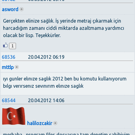
asword
Gerçekten elinize sağlık. İş yerinde metraj çıkarmak için
harcadığım zamanı ciddi miktarda azaltmama yardımcı
olacak bir lisp. Teşekkürler.
1
68536
20.04.2012 06:19
mttlp
ıyı gunler elınıze saglık 2012 ben bu komutu kullanıyorum
bılgı verırsenız sevınırım elınıze saglık
68544
20.04.2012 14:06
halilozcakir
merhaba , program files dosyasına tam denetim sahibiyim