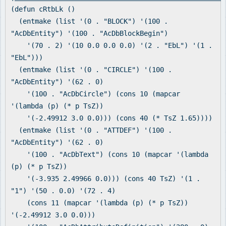
(defun cRtbLk ()
(entmake (list '(0 . "BLOCK") '(100 .
"AcDbEntity") '(100 . "AcDbBlockBegin")
'(70 . 2) '(10 0.0 0.0 0.0) '(2 . "EbL") '(1 .
"EbL")))
(entmake (list '(0 . "CIRCLE") '(100 .
"AcDbEntity") '(62 . 0)
'(100 . "AcDbCircle") (cons 10 (mapcar
'(lambda (p) (* p TsZ))
'(-2.49912 3.0 0.0))) (cons 40 (* TsZ 1.65))))
(entmake (list '(0 . "ATTDEF") '(100 .
"AcDbEntity") '(62 . 0)
'(100 . "AcDbText") (cons 10 (mapcar '(lambda
(p) (* p TsZ))
'(-3.935 2.49966 0.0))) (cons 40 TsZ) '(1 .
"1") '(50 . 0.0) '(72 . 4)
(cons 11 (mapcar '(lambda (p) (* p TsZ))
'(-2.49912 3.0 0.0)))