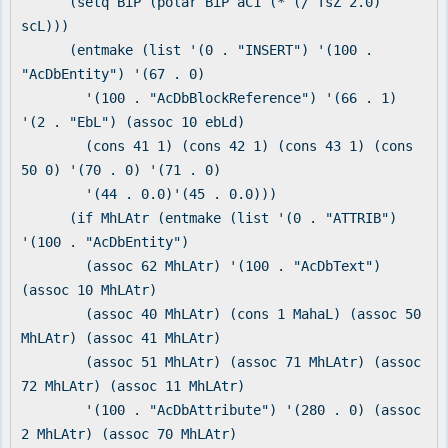
(setq BiP (polar BiP aC1 (* (/ TsZ 2.0)
scL)))
(entmake (list '(0 . "INSERT") '(100 .
"AcDbEntity") '(67 . 0)
'(100 . "AcDbBlockReference") '(66 . 1)
'(2 . "EbL") (assoc 10 ebLd)
(cons 41 1) (cons 42 1) (cons 43 1) (cons
50 0) '(70 . 0) '(71 . 0)
'(44 . 0.0)'(45 . 0.0)))
(if MhLAtr (entmake (list '(0 . "ATTRIB")
'(100 . "AcDbEntity")
(assoc 62 MhLAtr) '(100 . "AcDbText")
(assoc 10 MhLAtr)
(assoc 40 MhLAtr) (cons 1 MahaL) (assoc 50
MhLAtr) (assoc 41 MhLAtr)
(assoc 51 MhLAtr) (assoc 71 MhLAtr) (assoc
72 MhLAtr) (assoc 11 MhLAtr)
'(100 . "AcDbAttribute") '(280 . 0) (assoc
2 MhLAtr) (assoc 70 MhLAtr)