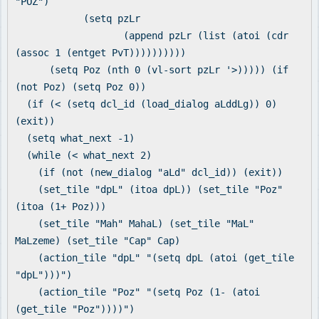
"POZ")
(setq pzLr
(append pzLr (list (atoi (cdr
(assoc 1 (entget PvT))))))))))
(setq Poz (nth 0 (vl-sort pzLr '>))))) (if
(not Poz) (setq Poz 0))
(if (< (setq dcl_id (load_dialog aLddLg)) 0)
(exit))
(setq what_next -1)
(while (< what_next 2)
(if (not (new_dialog "aLd" dcl_id)) (exit))
(set_tile "dpL" (itoa dpL)) (set_tile "Poz"
(itoa (1+ Poz)))
(set_tile "Mah" MahaL) (set_tile "MaL"
MaLzeme) (set_tile "Cap" Cap)
(action_tile "dpL" "(setq dpL (atoi (get_tile
"dpL")))")
(action_tile "Poz" "(setq Poz (1- (atoi
(get_tile "Poz"))))")