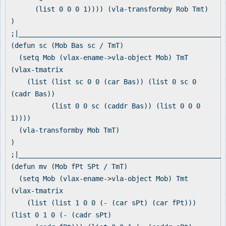
(list 0 0 0 1)))) (vla-transformby Rob Tmt)
)
;|___________________________________________________
(defun sc (Mob Bas sc / TmT)
(setq Mob (vlax-ename->vla-object Mob) TmT
(vlax-tmatrix
(list (list sc 0 0 (car Bas)) (list 0 sc 0
(cadr Bas))
(list 0 0 sc (caddr Bas)) (list 0 0 0
1))))
(vla-transformby Mob TmT)
)
;|___________________________________________________
(defun mv (Mob fPt SPt / TmT)
(setq Mob (vlax-ename->vla-object Mob) Tmt
(vlax-tmatrix
(list (list 1 0 0 (- (car sPt) (car fPt)))
(list 0 1 0 (- (cadr sPt)