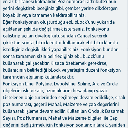
en az bir tanesi kalmalıdır. Poz numarası attribute'ünün
yerini değiştirebileceğiniz gibi, çember yerine dikdörtgen
koyabilir veya tamamen kaldırabilirsiniz.
Eğer fonksiyonun oluşturduğu ebL bLock'unu yukarıda
açıklanan şekilde değiştirmek isterseniz, fonksiyonu
çalıştırıp açılan diyalog kutusundan Cancel seçerek
çıktıktan sonra, bLock editor kullanarak ebL bLock'unda
istediğiniz değişiklikleri yapabilirsiniz. Fonksiyon bundan
sonra tamamen sizin belirlediğiniz ebL bLock'unu
kullanarak çalışacaktır. Kısaca özetlemek gerekirse,
kullanıcının belirlediği bLock ve yerleşim düzeni fonksiyon
tarafından algılanıp kullanılacaktır.
Fonksiyon Line, Polyline, Lwpolyline, Spline, Arc ve Circle
objelerini işleme alır, uzunluklarını hesaplayıp yazar.
Listelenen obje türlerinden seçilmeye devam edildikçe, sıralı
poz numarası, geçerli Mahal, Malzeme ve çap değerlerini
kullanarak işleme devam edilir. Kullanılan Ondalık Basamak
Sayısı, Poz Numarası, Mahal ve Malzeme bilgileri ile Çap
değerini değiştirmek için fonksiyon sonlandırılarak, yeniden