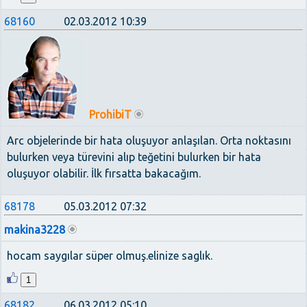
68160
02.03.2012 10:39
ProhibiT
Arc objelerinde bir hata oluşuyor anlaşılan. Orta noktasını
bulurken veya türevini alıp teğetini bulurken bir hata
oluşuyor olabilir. İlk fırsatta bakacağım.
68178
05.03.2012 07:32
makina3228
hocam saygılar süper olmuş.elinize saglık.
1
68182
06.03.2012 05:10