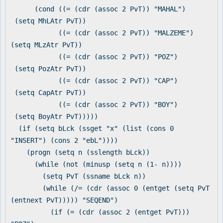
(cond ((= (cdr (assoc 2 PvT)) "MAHAL")
(setq MhLAtr PvT))
((= (cdr (assoc 2 PvT)) "MALZEME")
(setq MLzAtr PvT))
((= (cdr (assoc 2 PvT)) "POZ")
(setq PozAtr PvT))
((= (cdr (assoc 2 PvT)) "CAP")
(setq CapAtr PvT))
((= (cdr (assoc 2 PvT)) "BOY")
(setq BoyAtr PvT)))))
(if (setq bLck (ssget "x" (list (cons 0
"INSERT") (cons 2 "ebL"))))
(progn (setq n (sslength bLck))
(while (not (minusp (setq n (1- n))))
(setq PvT (ssname bLck n))
(while (/= (cdr (assoc 0 (entget (setq PvT
(entnext PvT))))) "SEQEND")
(if (= (cdr (assoc 2 (entget PvT)))