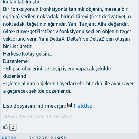
kullanılabilmiştir.
Bir fonksiyonun (fonksiyonla tanımlı objenin, mesela bir
eğrinin) verilen noktadaki birinci türevi (first derivative), o
noktadaki teğetinin eğimidir. Yani Tanjant Alfa değeridir.
(vlax-curve-getFirstDeriv fonksiyonu seçilen objenin teğet
vektörünü verir. Yani DeltaX, DeltaY ve DeltaZ'den oluşan
bir List üretir.
Herkese Kolay gelsin...
Düzenleme:
- Ellipse objelerini de seçip işlem yapacak şekilde
düzenlendi.
- İşleme alınan objelerin Layerları ebL bLock'u ile aynı Layer
a geçirecek şekilde düzenlendi.
Lisp dosyasını indirmek için:
1-ald.lsp
admin (06.06.2026 11:56 GMT)
2
68034
21.02.2012 19:50