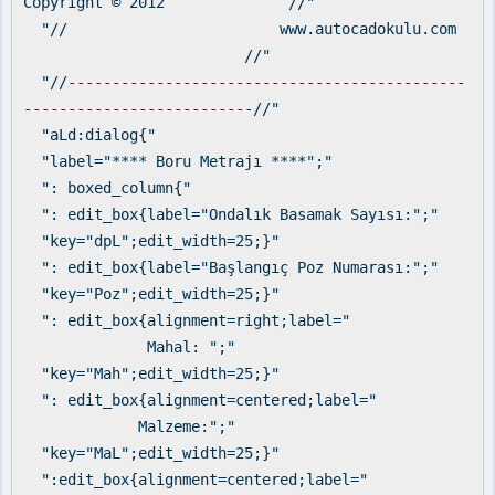
Copyright © 2012 //"
"// www.autocadokulu.com
//"
"//---------------------------------------------
--------------------------//"
"aLd:dialog{"
"label="**** Boru Metrajı ****";"
": boxed_column{"
": edit_box{label="Ondalık Basamak Sayısı:";"
"key="dpL";edit_width=25;}"
": edit_box{label="Başlangıç Poz Numarası:";"
"key="Poz";edit_width=25;}"
": edit_box{alignment=right;label="
Mahal: ";"
"key="Mah";edit_width=25;}"
": edit_box{alignment=centered;label="
Malzeme:";"
"key="MaL";edit_width=25;}"
":edit_box{alignment=centered;label="