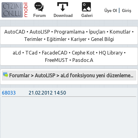
|
Üye Ol
Giriş
Forum
Download
Galeri
AutoCAD
•
AutoLISP
•
Programlama
•
İpuçları
•
Komutlar
•
Terimler
•
Eğitimler
•
Kariyer
•
Genel Bilgi
aLd
•
TCad
•
FacadeCAD
•
Cephe Kot
•
HQ Library
•
FreeMUST
•
Pasdoc.A
Forumlar
>
AutoLISP
>
aLd fonksiyonu yeni düzenleme...
68033
21.02.2012 14:50