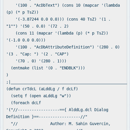
'(100 . "AcDbText") (cons 10 (mapcar '(lambda
(p) (* p TsZ))
'(-3.87244 0.0 0.0))) (cons 40 TsZ) '(1 .
"1"") '(50 . 0.0) '(72 . 2)
(cons 11 (mapcar '(lambda (p) (* p TsZ))
'(-1.0 0.0 0.0)))
'(100 . "AcDbAttributeDefinition") '(280 . 0)
'(3 . "Cap: ") '(2 . "CAP")
'(70 . 0) '(280 . 1)))
(entmake (list '(0 . "ENDBLK")))
)
;|___________________________________________________
(defun crTdcL (aLddLg / f dcLf)
(setq f (open aLddLg "w"))
(foreach dcLf
'("//------------------=={ AlddLg.dcl Dialog
Definition }==------------------//"
"// Author: M. Sahin Guvercin,