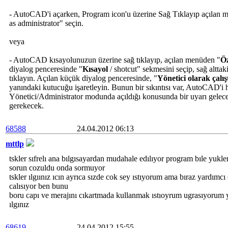
- AutoCAD'i açarken, Program icon'u üzerine Sağ Tıklayıp açılan 
as administrator" seçin.
veya
- AutoCAD kısayolunuzun üzerine sağ tıklayıp, açılan menüden "
Öz
diyalog penceresinde "
Kısayol
/ shotcut" sekmesini seçip, sağ alttak
tıklayın. Açılan küçük diyalog penceresinde, "
Yönetici olarak çalış
yanındaki kutucuğu işaretleyin. Bunun bir sıkıntısı var, AutoCAD'i he
Yönetici/Administrator modunda açıldığı konusunda bir uyarı gelec
gerekecek.
68588
24.04.2012 06:13
mttlp
tskler sıfrelı ana bılgısayardan mudahale edılıyor program bıle yu
sorun cozuldu onda sormuyor
tskler ılgıınız ıcın ayrıca sızde cok sey ıstıyorum ama bıraz yardımc
calısıyor ben bunu
boru capı ve merajını cıkartmada kullanmak ıstıoyrum ugrasıyorum 
ılgınız
68619
24.04.2012 15:55