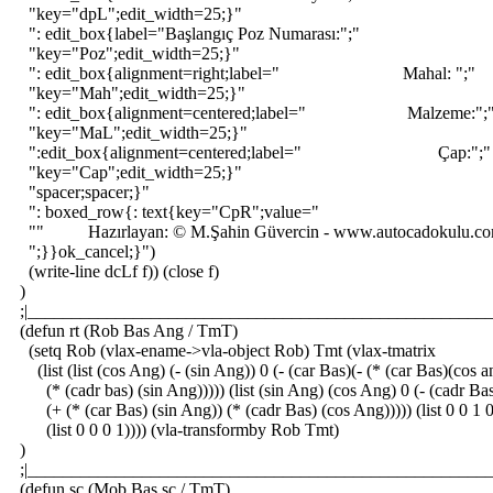
"key="dpL";edit_width=25;}"
": edit_box{label="Başlangıç Poz Numarası:";"
"key="Poz";edit_width=25;}"
": edit_box{alignment=right;label=" Mahal: ";"
"key="Mah";edit_width=25;}"
": edit_box{alignment=centered;label=" Malzeme:";
"key="MaL";edit_width=25;}"
":edit_box{alignment=centered;label=" Çap:";"
"key="Cap";edit_width=25;}"
"spacer;spacer;}"
": boxed_row{: text{key="CpR";value="
"" Hazırlayan: © M.Şahin Güvercin - www.autocadokulu.c
";}}ok_cancel;}")
(write-line dcLf f)) (close f)
)
;|_____________________________________________________
(defun rt (Rob Bas Ang / TmT)
(setq Rob (vlax-ename->vla-object Rob) Tmt (vlax-tmatrix
(list (list (cos Ang) (- (sin Ang)) 0 (- (car Bas)(- (* (car Bas)(cos a
(* (cadr bas) (sin Ang))))) (list (sin Ang) (cos Ang) 0 (- (cadr Ba
(+ (* (car Bas) (sin Ang)) (* (cadr Bas) (cos Ang))))) (list 0 0 1 0
(list 0 0 0 1)))) (vla-transformby Rob Tmt)
)
;|_____________________________________________________
(defun sc (Mob Bas sc / TmT)