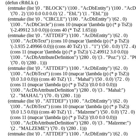
(defun cRtbLk ()
(entmake (list '(0 . "BLOCK") '(100 . "AcDbEntity") '(100 . "A
'(70 . 2) '(10 0.0 0.0 0.0) '(2 . "EbL") '(1 . "EbL")))
(entmake (list '(0 . "CIRCLE") '(100 . "AcDbEntity") '(62 . 0)
'(100 . "AcDbCircle") (cons 10 (mapcar '(lambda (p) (* p TsZ))
'(-2.49912 3.0 0.0))) (cons 40 (* TsZ 1.65))))
(entmake (list '(0 . "ATTDEF") '(100 . "AcDbEntity") '(62 . 0)
'(100 . "AcDbText") (cons 10 (mapcar '(lambda (p) (* p TsZ))
'(-3.935 2.49966 0.0))) (cons 40 TsZ) '(1 . "1") '(50 . 0.0) '(72 . 4)
(cons 11 (mapcar '(lambda (p) (* p TsZ)) '(-2.49912 3.0 0.0)))
'(100 . "AcDbAttributeDefinition") '(280 . 0) '(3 . "Poz:") '(2 . "
'(70 . 0) '(280 . 1)))
(entmake (list '(0 . "ATTDEF") '(100 . "AcDbEntity") '(62 . 0)
'(100 . "AcDbText") (cons 10 (mapcar '(lambda (p) (* p TsZ))
'(0.0 3.0 0.0))) (cons 40 TsZ) '(1 . "Mahal") '(50 . 0.0) '(72 . 0)
(cons 11 (mapcar '(lambda (p) (* p TsZ)) '(0.0 0.0 0.0)))
'(100 . "AcDbAttributeDefinition") '(280 . 0) '(3 . "Mahal:")
'(2 . "MAHAL") '(70 . 0) '(280 . 1)))
(entmake (list '(0 . "ATTDEF") '(100 . "AcDbEntity") '(62 . 0)
'(100 . "AcDbText") (cons 10 (mapcar '(lambda (p) (* p TsZ))
'(0.0 1.5 0.0))) (cons 40 TsZ) '(1 . "Malzeme") '(50 . 0.0) '(72 . 0)
(cons 11 (mapcar '(lambda (p) (* p TsZ)) '(0.0 0.0 0.0)))
'(100 . "AcDbAttributeDefinition") '(280 . 0) '(3 . "Malzeme:")
'(2 . "MALZEME") '(70 . 0) '(280 . 1)))
(entmake (list '(0 . "ATTDEF") '(100 . "AcDbEntity") '(62 . 0)