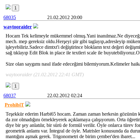
1
68035
21.02.2012 20:00
waytooraider
Hocam Tek kelimeyle mükemmel olmuş.Yani inanılmaz.Ne diyeceğim
mech. mep gereksiz oldu.Herşeyi şiir gibi taglayıp,adresleyip mükem
işleyebiliriz.Sadece dimtxt'i değiştirince blokların text değeri değiş
sağ tıklayıp Edit Blok in place ile textleri scale ile buyutebiliyoruz.
Size olan saygımı nasıl ifade edeceğimi bilemiyorum.Kelimeler haika
waytooraider (21.02.2012 22:41 GMT)
1
68037
22.02.2012 02:24
ProhibiT
Teşekkür ederim Harbi65 hocam. Zaman zaman herkesin gözünün ko
da zor olmadığını örnekleyerek açıklamaya çalışıyorum. Orta öğretim
diye bir şey anlatılır, bir sürü de formül verilir. Öyle onlarca türev f
geometrik anlamı var. İntegral de öyle. Matrisler konusunda da duru
mantığını aşmak gerek. Trigonometri de birim çember'den ibaret...