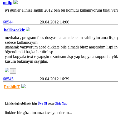
mttlp
ıyı gunler elınıze saglık 2012 ben bu komutu kullanıyorum bılgı verır
68544
20.04.2012 14:06
halilozcakir
merhaba , program files dosyasına tam denetim sahibiyim ama lispi
sadece kullanıcıyım ,
utanarak yazıyorum acad dikkate bile almadı biraz araştırdım lispi i
öğrendim ki başka bir tür lisp
yani kopyala text e yapıştır uzantısını .lsp yap kopyala support a yükl
kusura bakmayın saygılar.
1
68545
20.04.2012 16:39
ProhibiT
Linkleri görebilmek için
Üye Ol
veya
Giriş Yap
linkine bir göz atmanızı tavsiye ederim...