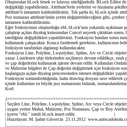
Oluşturulan bLock örnek ve kılavuz niteliğindedir. BLock Editor ile
değişikliği yapabilirsiniz. Attribute'lerin yerlerini ve hizalama şekiller
attribute'ü tamamen kaldırabilirsiniz. Tek şartla ki, bLock içinde attri
Poz numarası attribute'ünün yerini değiştirebileceğiniz gibi, çember
tamamen kaldırabilirsiniz.
Eğer fonksiyonun oluşturduğu ebL bLock'unu yukarıda açıklanan şek
çalıştırıp açılan diyalog kutusundan Cancel seçerek çıktıktan sonra
istediğiniz değişiklikleri yapabilirsiniz. Fonksiyon bundan sonra ta
kullanarak çalışacaktır. Kısaca özetlemek gerekirse, kullanıcının bel
fonksiyon tarafından algılanıp kullanılacaktır.
Fonksiyon Line, Polyline, Lwpolyline, Spline, Arc ve Circle objelerin
yazar. Listelenen obje türlerinden seçilmeye devam edildikçe, sıral
ve çap değerlerini kullanarak işleme devam edilir. Kullanılan Ond
ve Malzeme bilgileri ile Çap değerini değiştirmek için fonksiyon sonla
başlangıçta açılan diyalog penceresinden istenen değişiklikler yapıld
Fonksiyon sonlandırıldığında, hatta drawing dosyası save edilerek çı
içinde kullanılan en büyük poz numarasını bularak, numaralandırm
Kod:
;|==============================================
| Seçilen Line, Polyline, Lwpolyline, Spline, Arc veya Circle objele
| uygun yerine Mahal, Malzeme, Poz Numarası, Çap ve Boy Atrribut
| içeren "ebL" isimli bLock insert edilir. |
| Hazırlayan: M. Şahin Güvercin 23.11.2012 www.autocadok
|_____________________________________________________