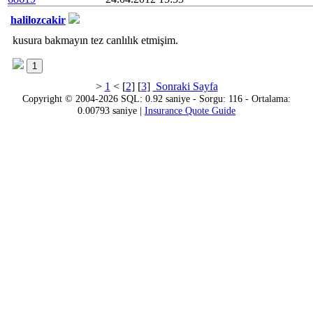
halilozcakir
kusura bakmayın tez canlılık etmişim.
1
>
1
< [
2
] [
3
]
Sonraki Sayfa
Copyright © 2004-2026 SQL: 0.92 saniye - Sorgu: 116 - Ortalama:
0.00793 saniye |
Insurance Quote Guide