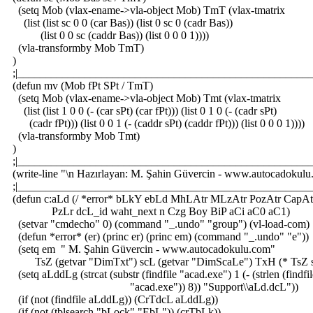
(setq Mob (vlax-ename->vla-object Mob) TmT (vlax-tmatrix
(list (list sc 0 0 (car Bas)) (list 0 sc 0 (cadr Bas))
(list 0 0 sc (caddr Bas)) (list 0 0 0 1))))
(vla-transformby Mob TmT)
)
;|_____________________________________________________
(defun mv (Mob fPt SPt / TmT)
(setq Mob (vlax-ename->vla-object Mob) Tmt (vlax-tmatrix
(list (list 1 0 0 (- (car sPt) (car fPt))) (list 0 1 0 (- (cadr sPt)
(cadr fPt))) (list 0 0 1 (- (caddr sPt) (caddr fPt))) (list 0 0 0 1))))
(vla-transformby Mob Tmt)
)
;|_____________________________________________________
(write-line "\n Hazırlayan: M. Şahin Güvercin - www.autocadokulu
;|_____________________________________________________
(defun c:aLd (/ *error* bLkY ebLd MhLAtr MLzAtr PozAtr CapA
PzLr dcL_id waht_next n Czg Boy BiP aCi aC0 aC1)
(setvar "cmdecho" 0) (command "_.undo" "group") (vl-load-com)
(defun *error* (er) (princ er) (princ em) (command "_.undo" "e"))
(setq em " M. Şahin Güvercin - www.autocadokulu.com"
TsZ (getvar "DimTxt") scL (getvar "DimScaLe") TxH (* TsZ 
(setq aLddLg (strcat (substr (findfile "acad.exe") 1 (- (strlen (findfi
"acad.exe")) 8)) "Support\\aLd.dcL"))
(if (not (findfile aLddLg)) (CrTdcL aLddLg))
(if (not (tblsearch "bLock" "EbL")) (crTbLk))