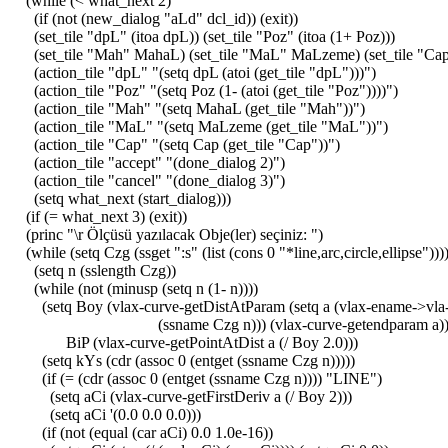
(while (< what_next 2)
(if (not (new_dialog "aLd" dcl_id)) (exit))
(set_tile "dpL" (itoa dpL)) (set_tile "Poz" (itoa (1+ Poz)))
(set_tile "Mah" MahaL) (set_tile "MaL" MaLzeme) (set_tile "Ca
(action_tile "dpL" "(setq dpL (atoi (get_tile "dpL")))")
(action_tile "Poz" "(setq Poz (1- (atoi (get_tile "Poz"))))")
(action_tile "Mah" "(setq MahaL (get_tile "Mah"))")
(action_tile "MaL" "(setq MaLzeme (get_tile "MaL"))")
(action_tile "Cap" "(setq Cap (get_tile "Cap"))")
(action_tile "accept" "(done_dialog 2)")
(action_tile "cancel" "(done_dialog 3)")
(setq what_next (start_dialog)))
(if (= what_next 3) (exit))
(princ "\r Ölçüsü yazılacak Obje(ler) seçiniz: ")
(while (setq Czg (ssget ":s" (list (cons 0 "*line,arc,circle,ellipse")))
(setq n (sslength Czg))
(while (not (minusp (setq n (1- n))))
(setq Boy (vlax-curve-getDistAtParam (setq a (vlax-ename->vla-
(ssname Czg n))) (vlax-curve-getendparam a)
BiP (vlax-curve-getPointAtDist a (/ Boy 2.0)))
(setq kYs (cdr (assoc 0 (entget (ssname Czg n)))))
(if (= (cdr (assoc 0 (entget (ssname Czg n)))) "LINE")
(setq aCi (vlax-curve-getFirstDeriv a (/ Boy 2)))
(setq aCi '(0.0 0.0 0.0)))
(if (not (equal (car aCi) 0.0 1.0e-16))