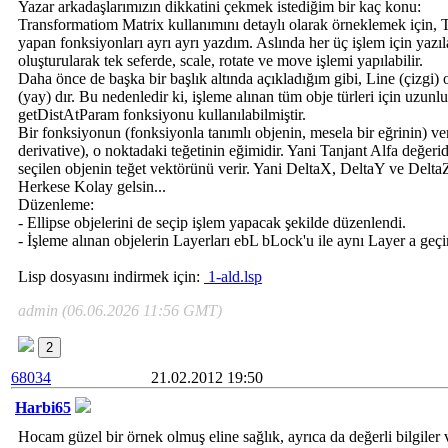
Yazar arkadaşlarımızın dikkatini çekmek istediğim bir kaç konu:
Transformatiom Matrix kullanımını detaylı olarak örneklemek için, Tr
yapan fonksiyonları ayrı ayrı yazdım. Aslında her üç işlem için yazıl
oluşturularak tek seferde, scale, rotate ve move işlemi yapılabilir.
Daha önce de başka bir başlık altında açıkladığım gibi, Line (çizgi) 
(yay) dır. Bu nedenledir ki, işleme alınan tüm obje türleri için uzun
getDistAtParam fonksiyonu kullanılabilmiştir.
Bir fonksiyonun (fonksiyonla tanımlı objenin, mesela bir eğrinin) veri
derivative), o noktadaki teğetinin eğimidir. Yani Tanjant Alfa değeri
seçilen objenin teğet vektörünü verir. Yani DeltaX, DeltaY ve DeltaZ'
Herkese Kolay gelsin...
Düzenleme:
- Ellipse objelerini de seçip işlem yapacak şekilde düzenlendi.
- İşleme alınan objelerin Layerları ebL bLock'u ile aynı Layer a geç
Lisp dosyasını indirmek için:
1-ald.lsp
admin (06.06.2026 11:56 GMT)
2
68034
21.02.2012 19:50
Harbi65
Hocam güzel bir örnek olmuş eline sağlık, ayrıca da değerli bilgiler v