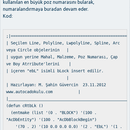
kullanılan en büyük poz numarasını bularak,
numaralandırmaya buradan devam eder.
Kod:
;|===================================================
| Seçilen Line, Polyline, Lwpolyline, Spline, Arc
veya Circle objelerinin |
| uygun yerine Mahal, Malzeme, Poz Numarası, Çap
ve Boy Atrribute'lerini |
| içeren "ebL" isimli bLock insert edilir.
|
| Hazırlayan: M. Şahin Güvercin 23.11.2012
www.autocadokulu.com |
|____________________________________________________
(defun cRtbLk ()
(entmake (list '(0 . "BLOCK") '(100 .
"AcDbEntity") '(100 . "AcDbBlockBegin")
'(70 . 2) '(10 0.0 0.0 0.0) '(2 . "EbL") '(1 .