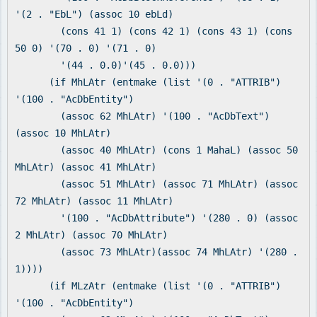
'(2 . "EbL") (assoc 10 ebLd)
(cons 41 1) (cons 42 1) (cons 43 1) (cons
50 0) '(70 . 0) '(71 . 0)
'(44 . 0.0)'(45 . 0.0)))
(if MhLAtr (entmake (list '(0 . "ATTRIB")
'(100 . "AcDbEntity")
(assoc 62 MhLAtr) '(100 . "AcDbText")
(assoc 10 MhLAtr)
(assoc 40 MhLAtr) (cons 1 MahaL) (assoc 50
MhLAtr) (assoc 41 MhLAtr)
(assoc 51 MhLAtr) (assoc 71 MhLAtr) (assoc
72 MhLAtr) (assoc 11 MhLAtr)
'(100 . "AcDbAttribute") '(280 . 0) (assoc
2 MhLAtr) (assoc 70 MhLAtr)
(assoc 73 MhLAtr)(assoc 74 MhLAtr) '(280 .
1))))
(if MLzAtr (entmake (list '(0 . "ATTRIB")
'(100 . "AcDbEntity")