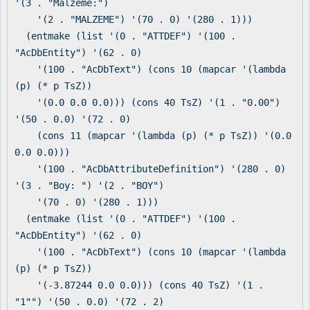
'(3 . "Malzeme:")
'(2 . "MALZEME") '(70 . 0) '(280 . 1)))
(entmake (list '(0 . "ATTDEF") '(100 .
"AcDbEntity") '(62 . 0)
'(100 . "AcDbText") (cons 10 (mapcar '(lambda
(p) (* p TsZ))
'(0.0 0.0 0.0))) (cons 40 TsZ) '(1 . "0.00")
'(50 . 0.0) '(72 . 0)
(cons 11 (mapcar '(lambda (p) (* p TsZ)) '(0.0
0.0 0.0)))
'(100 . "AcDbAttributeDefinition") '(280 . 0)
'(3 . "Boy: ") '(2 . "BOY")
'(70 . 0) '(280 . 1)))
(entmake (list '(0 . "ATTDEF") '(100 .
"AcDbEntity") '(62 . 0)
'(100 . "AcDbText") (cons 10 (mapcar '(lambda
(p) (* p TsZ))
'(-3.87244 0.0 0.0))) (cons 40 TsZ) '(1 .
"1"") '(50 . 0.0) '(72 . 2)