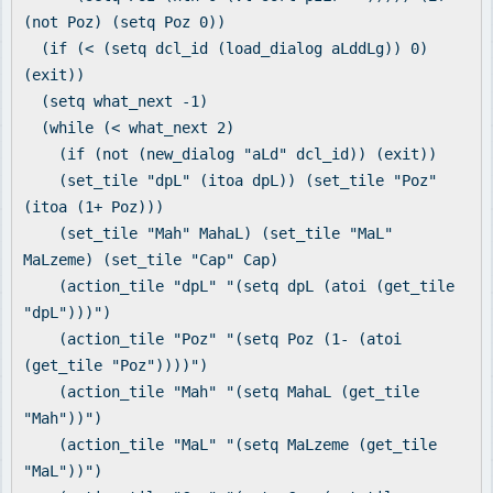
(not Poz) (setq Poz 0))
(if (< (setq dcl_id (load_dialog aLddLg)) 0)
(exit))
(setq what_next -1)
(while (< what_next 2)
(if (not (new_dialog "aLd" dcl_id)) (exit))
(set_tile "dpL" (itoa dpL)) (set_tile "Poz"
(itoa (1+ Poz)))
(set_tile "Mah" MahaL) (set_tile "MaL"
MaLzeme) (set_tile "Cap" Cap)
(action_tile "dpL" "(setq dpL (atoi (get_tile
"dpL")))")
(action_tile "Poz" "(setq Poz (1- (atoi
(get_tile "Poz"))))")
(action_tile "Mah" "(setq MahaL (get_tile
"Mah"))")
(action_tile "MaL" "(setq MaLzeme (get_tile
"MaL"))")