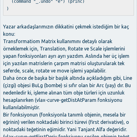
(command "_.undo" "e") (princ)
)
Yazar arkadaşlarımızın dikkatini çekmek istediğim bir kaç
konu:
Transformatiom Matrix kullanımını detaylı olarak
örneklemek için, Translation, Rotate ve Scale işlemlerini
yapan fonksiyonları ayrı ayrı yazdım. Aslında her üç işlem
için yazılan matrislerin çarpım matrisi oluşturularak tek
seferde, scale, rotate ve move işlemi yapılabilir.
Daha önce de başka bir başlık altında açıkladığım gibi, Line
(çizgi) objesi BuLg (bombe) si sıfır olan bir Arc (yay) dır. Bu
nedenledir ki, işleme alınan tüm obje türleri için uzunluk
hesaplanırken (vlax-curve-getDistAtParam fonksiyonu
kullanılabilmiştir.
Bir fonksiyonun (fonksiyonla tanımlı objenin, mesela bir
eğrinin) verilen noktadaki birinci türevi (first derivative), o
noktadaki teğetinin eğimidir. Yani Tanjant Alfa değeridir.
(vlax-curve-getFirstDeriv fonksiyonu seçilen objenin teğet