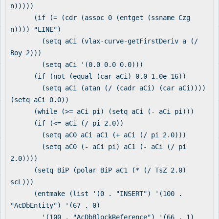
n)))))
(if (= (cdr (assoc 0 (entget (ssname Czg
n)))) "LINE")
(setq aCi (vlax-curve-getFirstDeriv a (/
Boy 2)))
(setq aCi '(0.0 0.0 0.0)))
(if (not (equal (car aCi) 0.0 1.0e-16))
(setq aCi (atan (/ (cadr aCi) (car aCi))))
(setq aCi 0.0))
(while (>= aCi pi) (setq aCi (- aCi pi)))
(if (<= aCi (/ pi 2.0))
(setq aC0 aCi aC1 (+ aCi (/ pi 2.0)))
(setq aC0 (- aCi pi) aC1 (- aCi (/ pi
2.0))))
(setq BiP (polar BiP aC1 (* (/ TsZ 2.0)
scL)))
(entmake (list '(0 . "INSERT") '(100 .
"AcDbEntity") '(67 . 0)
'(100 . "AcDbBlockReference") '(66 . 1)