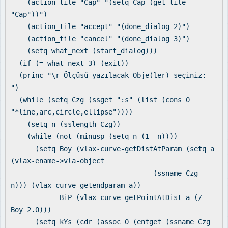
(action_tile "Cap" "(setq Cap (get_tile
"Cap"))")
(action_tile "accept" "(done_dialog 2)")
(action_tile "cancel" "(done_dialog 3)")
(setq what_next (start_dialog)))
(if (= what_next 3) (exit))
(princ "\r Ölçüsü yazılacak Obje(ler) seçiniz:
")
(while (setq Czg (ssget ":s" (list (cons 0
"*line,arc,circle,ellipse"))))
(setq n (sslength Czg))
(while (not (minusp (setq n (1- n))))
(setq Boy (vlax-curve-getDistAtParam (setq a
(vlax-ename->vla-object
(ssname Czg
n))) (vlax-curve-getendparam a))
BiP (vlax-curve-getPointAtDist a (/
Boy 2.0)))
(setq kYs (cdr (assoc 0 (entget (ssname Czg