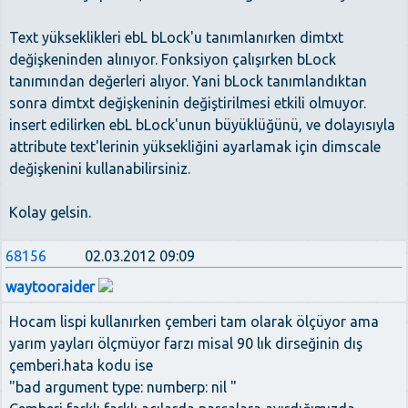
Text yükseklikleri ebL bLock'u tanımlanırken dimtxt
değişkeninden alınıyor. Fonksiyon çalışırken bLock
tanımından değerleri alıyor. Yani bLock tanımlandıktan
sonra dimtxt değişkeninin değiştirilmesi etkili olmuyor.
insert edilirken ebL bLock'unun büyüklüğünü, ve dolayısıyla
attribute text'lerinin yüksekliğini ayarlamak için dimscale
değişkenini kullanabilirsiniz.
Kolay gelsin.
68156
02.03.2012 09:09
waytooraider
Hocam lispi kullanırken çemberi tam olarak ölçüyor ama
yarım yayları ölçmüyor farzı misal 90 lık dirseğinin dış
çemberi.hata kodu ise
"bad argument type: numberp: nil "