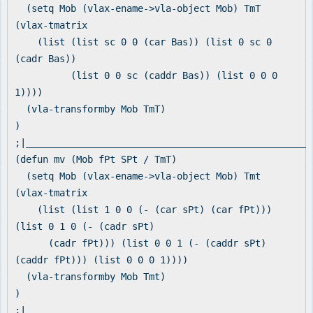
(setq Mob (vlax-ename->vla-object Mob) TmT
(vlax-tmatrix
(list (list sc 0 0 (car Bas)) (list 0 sc 0
(cadr Bas))
(list 0 0 sc (caddr Bas)) (list 0 0 0
1))))
(vla-transformby Mob TmT)
)
;|___________________________________________________
(defun mv (Mob fPt SPt / TmT)
(setq Mob (vlax-ename->vla-object Mob) Tmt
(vlax-tmatrix
(list (list 1 0 0 (- (car sPt) (car fPt)))
(list 0 1 0 (- (cadr sPt)
(cadr fPt))) (list 0 0 1 (- (caddr sPt)
(caddr fPt))) (list 0 0 0 1))))
(vla-transformby Mob Tmt)
)
;|___________________________________________________