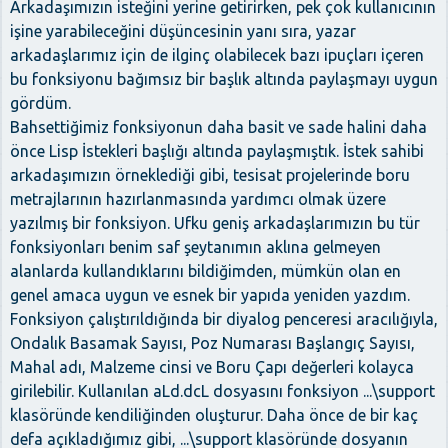
Arkadaşımızın isteğini yerine getirirken, pek çok kullanıcının
işine yarabileceğini düşüncesinin yanı sıra, yazar
arkadaşlarımız için de ilginç olabilecek bazı ipuçları içeren
bu fonksiyonu bağımsız bir başlık altında paylaşmayı uygun
gördüm.
Bahsettiğimiz fonksiyonun daha basit ve sade halini daha
önce Lisp İstekleri başlığı altında paylaşmıştık. İstek sahibi
arkadaşımızın örneklediği gibi, tesisat projelerinde boru
metrajlarının hazırlanmasında yardımcı olmak üzere
yazılmış bir fonksiyon. Ufku geniş arkadaşlarımızın bu tür
fonksiyonları benim saf şeytanımın aklına gelmeyen
alanlarda kullandıklarını bildiğimden, mümkün olan en
genel amaca uygun ve esnek bir yapıda yeniden yazdım.
Fonksiyon çalıştırıldığında bir diyalog penceresi aracılığıyla,
Ondalık Basamak Sayısı, Poz Numarası Başlangıç Sayısı,
Mahal adı, Malzeme cinsi ve Boru Çapı değerleri kolayca
girilebilir. Kullanılan aLd.dcL dosyasını fonksiyon ...\support
klasöründe kendiliğinden oluşturur. Daha önce de bir kaç
defa açıkladığımız gibi, ...\support klasöründe dosyanın