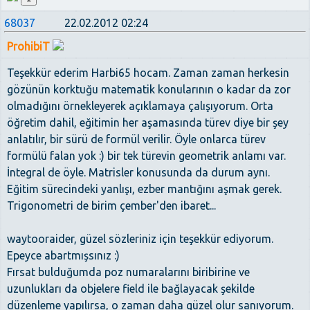
68037
22.02.2012 02:24
ProhibiT
Teşekkür ederim Harbi65 hocam. Zaman zaman herkesin
gözünün korktuğu matematik konularının o kadar da zor
olmadığını örnekleyerek açıklamaya çalışıyorum. Orta
öğretim dahil, eğitimin her aşamasında türev diye bir şey
anlatılır, bir sürü de formül verilir. Öyle onlarca türev
formülü falan yok :) bir tek türevin geometrik anlamı var.
İntegral de öyle. Matrisler konusunda da durum aynı.
Eğitim sürecindeki yanlışı, ezber mantığını aşmak gerek.
Trigonometri de birim çember'den ibaret...
waytooraider, güzel sözleriniz için teşekkür ediyorum.
Epeyce abartmışsınız :)
Fırsat bulduğumda poz numaralarını biribirine ve
uzunlukları da objelere field ile bağlayacak şekilde
düzenleme yapılırsa, o zaman daha güzel olur sanıyorum.