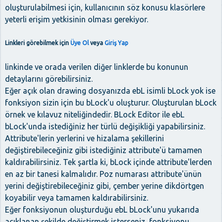
oluşturulabilmesi için, kullanıcının söz konusu klasörlere
yeterli erişim yetkisinin olması gerekiyor.
Linkleri görebilmek için
Üye Ol
veya
Giriş Yap
linkinde ve orada verilen diğer linklerde bu konunun
detaylarını görebilirsiniz.
Eğer açık olan drawing dosyanızda ebL isimli bLock yok ise
fonksiyon sizin için bu bLock'u oluşturur. Oluşturulan bLock
örnek ve kılavuz niteliğindedir. BLock Editor ile ebL
bLock'unda istediğiniz her türlü değişikliği yapabilirsiniz.
Attribute'lerin yerlerini ve hizalama şekillerini
değiştirebileceğiniz gibi istediğiniz attribute'ü tamamen
kaldırabilirsiniz. Tek şartla ki, bLock içinde attribute'lerden
en az bir tanesi kalmalıdır. Poz numarası attribute'ünün
yerini değiştirebileceğiniz gibi, çember yerine dikdörtgen
koyabilir veya tamamen kaldırabilirsiniz.
Eğer fonksiyonun oluşturduğu ebL bLock'unu yukarıda
açıklanan şekilde değiştirmek isterseniz, fonksiyonu