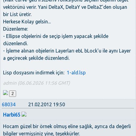
vektörünü verir. Yani DeltaX, DeltaY ve DeltaZ'den oluşan
bir List üretir.
Herkese Kolay gelsin...
Düzenleme:
- Ellipse objelerini de seçip işlem yapacak şekilde
düzenlendi.
- İşleme alınan objelerin Layerları ebL bLock'u ile aynı Layer
a geçirecek şekilde düzenlendi.
Lisp dosyasını indirmek için:
1-ald.lsp
admin (06.06.2026 11:56 GMT)
2
68034
21.02.2012 19:50
Harbi65
Hocam güzel bir örnek olmuş eline sağlık, ayrıca da değerli
bilgiler vermişsiniz yine, teşekkürler.