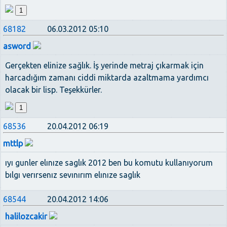
1
68182
06.03.2012 05:10
asword
Gerçekten elinize sağlık. İş yerinde metraj çıkarmak için
harcadığım zamanı ciddi miktarda azaltmama yardımcı
olacak bir lisp. Teşekkürler.
1
68536
20.04.2012 06:19
mttlp
ıyı gunler elınıze saglık 2012 ben bu komutu kullanıyorum
bılgı verırsenız sevınırım elınıze saglık
68544
20.04.2012 14:06
halilozcakir