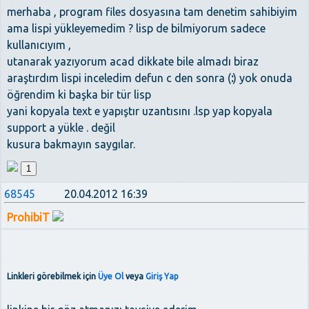
merhaba , program files dosyasına tam denetim sahibiyim
ama lispi yükleyemedim ? lisp de bilmiyorum sadece
kullanıcıyım ,
utanarak yazıyorum acad dikkate bile almadı biraz
araştırdım lispi inceledim defun c den sonra (
:
) yok onuda
öğrendim ki başka bir tür lisp
yani kopyala text e yapıştır uzantısını .lsp yap kopyala
support a yükle . değil
kusura bakmayın saygılar.
1
68545
20.04.2012 16:39
ProhibiT
Linkleri görebilmek için
Üye Ol
veya
Giriş Yap