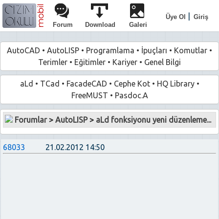
|
Üye Ol
Giriş
Forum
Download
Galeri
AutoCAD
•
AutoLISP
•
Programlama
•
İpuçları
•
Komutlar
•
Terimler
•
Eğitimler
•
Kariyer
•
Genel Bilgi
aLd
•
TCad
•
FacadeCAD
•
Cephe Kot
•
HQ Library
•
FreeMUST
•
Pasdoc.A
Forumlar
>
AutoLISP
>
aLd fonksiyonu yeni düzenleme...
68033
21.02.2012 14:50