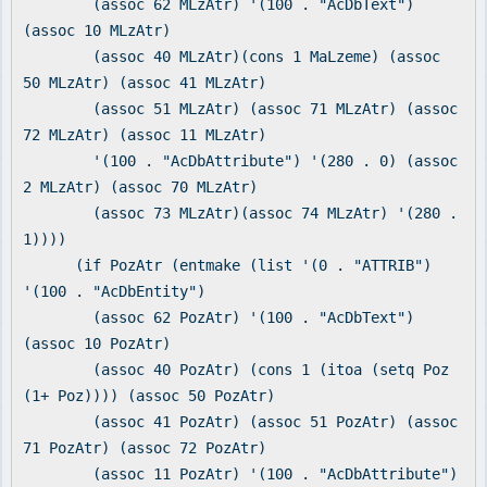
(assoc 62 MLzAtr) '(100 . "AcDbText")
(assoc 10 MLzAtr)
(assoc 40 MLzAtr)(cons 1 MaLzeme) (assoc
50 MLzAtr) (assoc 41 MLzAtr)
(assoc 51 MLzAtr) (assoc 71 MLzAtr) (assoc
72 MLzAtr) (assoc 11 MLzAtr)
'(100 . "AcDbAttribute") '(280 . 0) (assoc
2 MLzAtr) (assoc 70 MLzAtr)
(assoc 73 MLzAtr)(assoc 74 MLzAtr) '(280 .
1))))
(if PozAtr (entmake (list '(0 . "ATTRIB")
'(100 . "AcDbEntity")
(assoc 62 PozAtr) '(100 . "AcDbText")
(assoc 10 PozAtr)
(assoc 40 PozAtr) (cons 1 (itoa (setq Poz
(1+ Poz)))) (assoc 50 PozAtr)
(assoc 41 PozAtr) (assoc 51 PozAtr) (assoc
71 PozAtr) (assoc 72 PozAtr)
(assoc 11 PozAtr) '(100 . "AcDbAttribute")