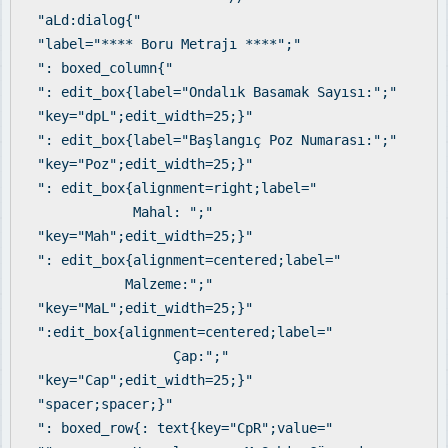
"aLd:dialog{"
"label="**** Boru Metrajı ****";"
": boxed_column{"
": edit_box{label="Ondalık Basamak Sayısı:";"
"key="dpL";edit_width=25;}"
": edit_box{label="Başlangıç Poz Numarası:";"
"key="Poz";edit_width=25;}"
": edit_box{alignment=right;label="
Mahal: ";"
"key="Mah";edit_width=25;}"
": edit_box{alignment=centered;label="
Malzeme:";"
"key="MaL";edit_width=25;}"
":edit_box{alignment=centered;label="
Çap:";"
"key="Cap";edit_width=25;}"
"spacer;spacer;}"
": boxed_row{: text{key="CpR";value="