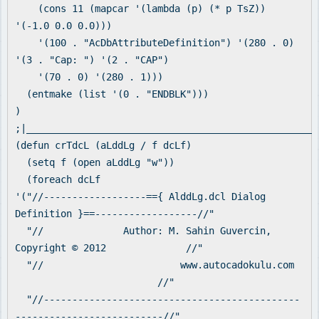
(cons 11 (mapcar '(lambda (p) (* p TsZ))
'(-1.0 0.0 0.0)))
'(100 . "AcDbAttributeDefinition") '(280 . 0)
'(3 . "Cap: ") '(2 . "CAP")
'(70 . 0) '(280 . 1)))
(entmake (list '(0 . "ENDBLK")))
)
;|___________________________________________________
(defun crTdcL (aLddLg / f dcLf)
(setq f (open aLddLg "w"))
(foreach dcLf
'("//------------------=={ AlddLg.dcl Dialog
Definition }==------------------//"
"// Author: M. Sahin Guvercin,
Copyright © 2012 //"
"// www.autocadokulu.com
//"
"//---------------------------------------------
--------------------------//"