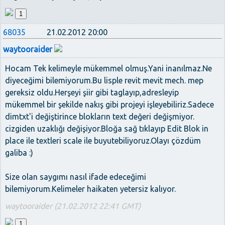
1
68035
21.02.2012 20:00
waytooraider
Hocam Tek kelimeyle mükemmel olmuş.Yani inanılmaz.Ne
diyeceğimi bilemiyorum.Bu lisple revit mevit mech. mep
gereksiz oldu.Herşeyi şiir gibi taglayıp,adresleyip
mükemmel bir şekilde nakış gibi projeyi işleyebiliriz.Sadece
dimtxt'i değiştirince blokların text değeri değişmiyor.
cizgiden uzaklığı değişiyor.Bloğa sağ tıklayıp Edit Blok in
place ile textleri scale ile buyutebiliyoruz.Olayı çözdüm
galiba :)
Size olan saygımı nasıl ifade edeceğimi
bilemiyorum.Kelimeler haikaten yetersiz kalıyor.
waytooraider (21.02.2012 22:41 GMT)
1