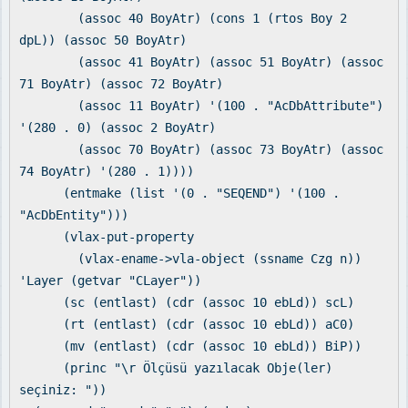
(assoc 40 BoyAtr) (cons 1 (rtos Boy 2
dpL)) (assoc 50 BoyAtr)
(assoc 41 BoyAtr) (assoc 51 BoyAtr) (assoc
71 BoyAtr) (assoc 72 BoyAtr)
(assoc 11 BoyAtr) '(100 . "AcDbAttribute")
'(280 . 0) (assoc 2 BoyAtr)
(assoc 70 BoyAtr) (assoc 73 BoyAtr) (assoc
74 BoyAtr) '(280 . 1))))
(entmake (list '(0 . "SEQEND") '(100 .
"AcDbEntity")))
(vlax-put-property
(vlax-ename->vla-object (ssname Czg n))
'Layer (getvar "CLayer"))
(sc (entlast) (cdr (assoc 10 ebLd)) scL)
(rt (entlast) (cdr (assoc 10 ebLd)) aC0)
(mv (entlast) (cdr (assoc 10 ebLd)) BiP))
(princ "\r Ölçüsü yazılacak Obje(ler)
seçiniz: "))