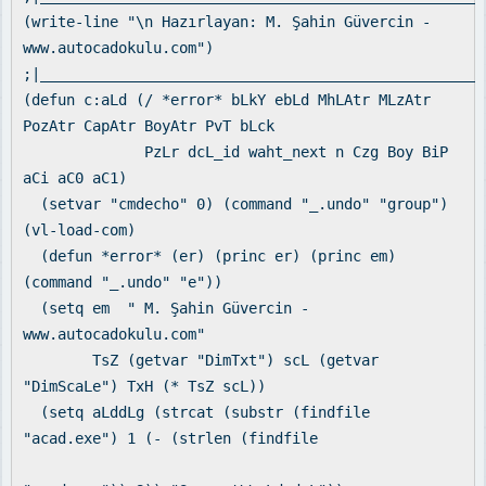
(write-line "\n Hazırlayan: M. Şahin Güvercin -
www.autocadokulu.com")
;|___________________________________________________
(defun c:aLd (/ *error* bLkY ebLd MhLAtr MLzAtr
PozAtr CapAtr BoyAtr PvT bLck
PzLr dcL_id waht_next n Czg Boy BiP
aCi aC0 aC1)
(setvar "cmdecho" 0) (command "_.undo" "group")
(vl-load-com)
(defun *error* (er) (princ er) (princ em)
(command "_.undo" "e"))
(setq em " M. Şahin Güvercin -
www.autocadokulu.com"
TsZ (getvar "DimTxt") scL (getvar
"DimScaLe") TxH (* TsZ scL))
(setq aLddLg (strcat (substr (findfile
"acad.exe") 1 (- (strlen (findfile