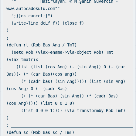
"" Hazırlayan: © M.Şahin Güvercin -
www.autocadokulu.com""
";}}ok_cancel;}")
(write-line dcLf f)) (close f)
)
;|___________________________________________________
(defun rt (Rob Bas Ang / TmT)
(setq Rob (vlax-ename->vla-object Rob) Tmt
(vlax-tmatrix
(list (list (cos Ang) (- (sin Ang)) 0 (- (car
Bas)(- (* (car Bas)(cos ang))
(* (cadr bas) (sin Ang))))) (list (sin Ang)
(cos Ang) 0 (- (cadr Bas)
(+ (* (car Bas) (sin Ang)) (* (cadr Bas)
(cos Ang))))) (list 0 0 1 0)
(list 0 0 0 1)))) (vla-transformby Rob Tmt)
)
;|___________________________________________________
(defun sc (Mob Bas sc / TmT)