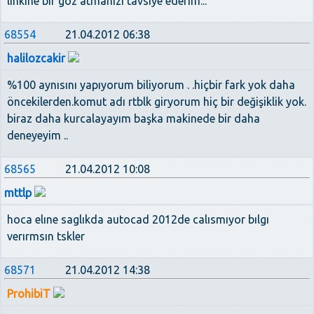
linkine bir göz atmanızı tavsiye ederim...
68554
21.04.2012 06:38
halilozcakir
%100 aynısını yapıyorum biliyorum . .hiçbir fark yok daha
öncekilerden.komut adı rtblk giryorum hiç bir değişiklik yok.
biraz daha kurcalayayım başka makinede bir daha
deneyeyim ..
68565
21.04.2012 10:08
mttlp
hoca elıne saglıkda autocad 2012de calısmıyor bılgı
verırmsın tskler
68571
21.04.2012 14:38
ProhibiT