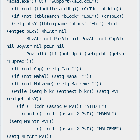
"acad.exe")) 8)) "Support\\aLd.dcL"))
(if (not (findfile aLddLg)) (CrTdcL aLddLg))
(if (not (tblsearch "bLock" "EbL")) (crTbLk))
(setq bLkY (tblobjname "bLock" "EbL") ebLd
(entget bLkY) MhLAtr nil
MLzAtr nil PozAtr nil PozAtr nil CapAtr
nil BoyAtr nil pzLr nil
Poz nil) (if (not dpL) (setq dpL (getvar
"Luprec")))
(if (not Cap) (setq Cap ""))
(if (not Mahal) (setq MahaL ""))
(if (not MaLzeme) (setq MaLzeme ""))
(while (setq bLkY (entnext bLkY)) (setq PvT
(entget bLkY))
(if (= (cdr (assoc 0 PvT)) "ATTDEF")
(cond ((= (cdr (assoc 2 PvT)) "MAHAL")
(setq MhLAtr PvT))
((= (cdr (assoc 2 PvT)) "MALZEME")
(setq MLzAtr PvT))