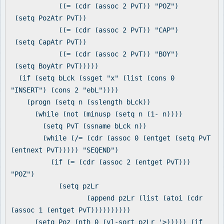
((= (cdr (assoc 2 PvT)) "POZ")
(setq PozAtr PvT))
((= (cdr (assoc 2 PvT)) "CAP")
(setq CapAtr PvT))
((= (cdr (assoc 2 PvT)) "BOY")
(setq BoyAtr PvT)))))
(if (setq bLck (ssget "x" (list (cons 0
"INSERT") (cons 2 "ebL"))))
(progn (setq n (sslength bLck))
(while (not (minusp (setq n (1- n))))
(setq PvT (ssname bLck n))
(while (/= (cdr (assoc 0 (entget (setq PvT
(entnext PvT))))) "SEQEND")
(if (= (cdr (assoc 2 (entget PvT)))
"POZ")
(setq pzLr
(append pzLr (list (atoi (cdr
(assoc 1 (entget PvT))))))))))
(setq Poz (nth 0 (vl-sort pzLr '>))))) (if