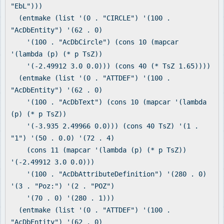
"EbL")))
(entmake (list '(0 . "CIRCLE") '(100 .
"AcDbEntity") '(62 . 0)
'(100 . "AcDbCircle") (cons 10 (mapcar
'(lambda (p) (* p TsZ))
'(-2.49912 3.0 0.0))) (cons 40 (* TsZ 1.65))))
(entmake (list '(0 . "ATTDEF") '(100 .
"AcDbEntity") '(62 . 0)
'(100 . "AcDbText") (cons 10 (mapcar '(lambda
(p) (* p TsZ))
'(-3.935 2.49966 0.0))) (cons 40 TsZ) '(1 .
"1") '(50 . 0.0) '(72 . 4)
(cons 11 (mapcar '(lambda (p) (* p TsZ))
'(-2.49912 3.0 0.0)))
'(100 . "AcDbAttributeDefinition") '(280 . 0)
'(3 . "Poz:") '(2 . "POZ")
'(70 . 0) '(280 . 1)))
(entmake (list '(0 . "ATTDEF") '(100 .
"AcDbEntity") '(62 . 0)