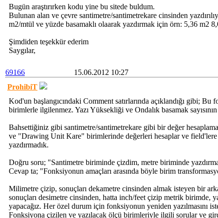
Bugün araştırırken kodu yine bu sitede buldum.
Bulunan alan ve çevre santimetre/santimetrekare cinsinden yazdırılıy
m2/mtül ve yüzde basamaklı olaarak yazdırmak için örn: 5,36 m2 8,08
Şimdiden teşekkür ederim
Saygılar,
69166
15.06.2012 10:27
ProhibiT
Kod'un başlangıcındaki Comment satırlarında açıklandığı gibi; Bu f
birimlerle ilgilenmez. Yazı Yüksekliği ve Ondalık basamak sayısının 
Bahsettiğiniz gibi santimetre/santimetrekare gibi bir değer hesapl
ve "Drawing Unit Kare" birimlerinde değerleri hesaplar ve field'lere 
yazdırmadık.
Doğru soru; "Santimetre biriminde çizdim, metre biriminde yazdırma
Cevap ta; "Fonksiyonun amaçları arasında böyle birim transformasy
Milimetre çizip, sonuçları dekametre cinsinden almak isteyen bir ark
sonuçları desimetre cinsinden, hatta inch/feet çizip metrik birimde, y
yapacağız. Her özel durum için fonksiyonun yeniden yazılmasını ist
Fonksiyona çizilen ve yazılacak ölçü birimleriyle ilgili sorular ve gir