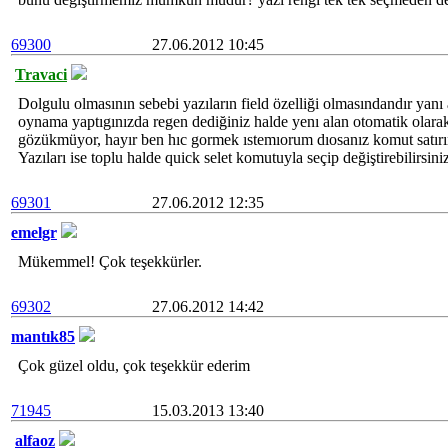
69300
27.06.2012 10:45
Travaci
Dolgulu olmasının sebebi yazıların field özelliği olmasındandır yanı 
oynama yaptıgınızda regen dediğiniz halde yenı alan otomatik olarak
gözükmüyor, hayır ben hıc gormek ıstemıorum dıosanız komut satı
Yazıları ise toplu halde quick selet komutuyla seçip değiştirebilirsini
69301
27.06.2012 12:35
emelgr
Mükemmel! Çok teşekkürler.
69302
27.06.2012 14:42
mantık85
Çok güzel oldu, çok teşekkür ederim
71945
15.03.2013 13:40
alfaoz