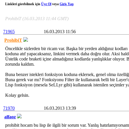
Linkleri görebilmek için
Üye Ol
veya
Giriş Yap
ProhibiT (16.03.2013 11:44 GMT)
71965
16.03.2013 11:56
ProhibiT
Öncelikle sizlerden bir ricam var. Başka bir yerden aldığınız kodlar
koduna atıf yapacaksanız, linkini vermek daha doğru olur. Aksi hal
Üstelik code braketi içine almadığınız kodlarda yanlışlıklar oluyor
zorunda kaldım.
Buna benzer istekleri fonksiyon koduna eklersek, genel olma özelliğ
Buna gerek var mı? Fonksiyonu Filter ile kullanarak belli bir Layer'da
Lisp fonksiyon (mesela SeLLyr gibi) kullanarak istenilen seçimler yap
Kolay gelsin.
71970
16.03.2013 13:39
alfaoz
prohibit hocam bu lisp ile ilgili bir sorum var. Yanlış hatırlamıyors