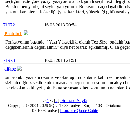
seçtiğim texte göre yazıyı yazıyordu ancak şimdi seçili texti değiştir
Belkide ben yanlış bi şeyler yapıyorum. Bu kısmını açıklayabilir mis
yazının karakteristik özelliği (yazı karakteri, yüksekliği gibi) nasıl ay
71972
16.03.2013 20:54
ProhibiT
Fonksiyonun başında, "Yazı Yüksekliği olarak TextSize, ondalık ba
değişkenlerinin değeri alınır." diye net olarak açıklanmış. O an geçerl
71973
16.03.2013 21:51
alfaoz
sn prohibit yazılanı okuma ve okuduğumu anlama kabiliyetine sahib
sizin dediğiniz şekilde olmamasına sebep olan bir sorun ancak ya b
bende olan kabiliyet yok. Bana sorarsanız ben sorunumu net olarak a
>
1
< [
2
]
Sonraki Sayfa
Copyright © 2004-2026 SQL: 1.038 saniye - Sorgu: 103 - Ortalama:
0.01008 saniye |
Insurance Quote Guide