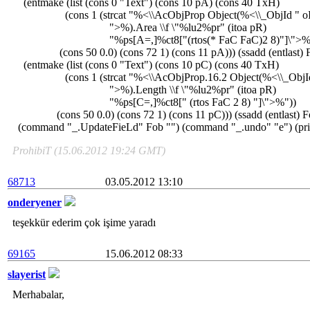
(entmake (list (cons 0 "Text") (cons 10 pA) (cons 40 TxH)
(cons 1 (strcat "%<\\AcObjProp Object(%<\\_ObjId " o
">%).Area \\f \"%lu2%pr" (itoa pR)
"%ps[A=,]%ct8["(rtos(* FaC FaC)2 8)"]\">%"
(cons 50 0.0) (cons 72 1) (cons 11 pA))) (ssadd (entlast) 
(entmake (list (cons 0 "Text") (cons 10 pC) (cons 40 TxH)
(cons 1 (strcat "%<\\AcObjProp.16.2 Object(%<\\_ObjId
">%).Length \\f \"%lu2%pr" (itoa pR)
"%ps[C=,]%ct8[" (rtos FaC 2 8) "]\">%"))
(cons 50 0.0) (cons 72 1) (cons 11 pC))) (ssadd (entlast) F
(command "_.UpdateFieLd" Fob "") (command "_.undo" "e") (pri
ProhibiT (15.06.2012 19:24 GMT)
68713
03.05.2012 13:10
onderyener
teşekkür ederim çok işime yaradı
69165
15.06.2012 08:33
slayerist
Merhabalar,