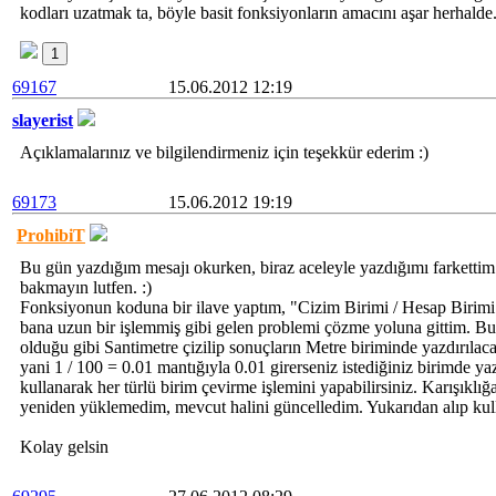
kodları uzatmak ta, böyle basit fonksiyonların amacını aşar herhalde.
1
69167
15.06.2012 12:19
slayerist
Açıklamalarınız ve bilgilendirmeniz için teşekkür ederim :)
69173
15.06.2012 19:19
ProhibiT
Bu gün yazdığım mesajı okurken, biraz aceleyle yazdığımı farketti
bakmayın lutfen. :)
Fonksiyonun koduna bir ilave yaptım, "Cizim Birimi / Hesap Birimi" 
bana uzun bir işlemmiş gibi gelen problemi çözme yoluna gittim. Bu
olduğu gibi Santimetre çizilip sonuçların Metre biriminde yazdırıl
yani 1 / 100 = 0.01 mantığıyla 0.01 girerseniz istediğiniz birimde ya
kullanarak her türlü birim çevirme işlemini yapabilirsiniz. Karışıkl
yeniden yüklemedim, mevcut halini güncelledim. Yukarıdan alıp kulla
Kolay gelsin