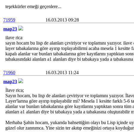
teşekkürler emeği geçenlere...
71959
16.03.2013 09:28
map23
ilave rica
sayın hocam bu lisp de alanları çeviriyor ve toplamını yazıyor. ilave
layer tabakalarına göre ayırıp toplayabilirmi acaba mesela 1 kesitte f
kapalı alanlar var bunları tabakalarına göre kayıtlarını yaptıktan son
tabakasındaki alanları a1 alanları diye bi tabakaya yada a tabakasına o
71960
16.03.2013 11:24
map23
İlave rica;
Sayın hocam, bu lisp de alanları çeviriyor ve toplamını yazıyor. İlav
Layer'larına göre ayırıp toplayabilir mi? Mesela 1 kesitte farklı 5-6 t
alanlar var bunları tabakalarına göre kayıtlarını yaptıktan sonra tüm 
alanları a1 alanları diye bi tabakaya yada a tabakasına oluşturabilir m
Merhaba Şahin hocam, yukarıda bahsettiğim olayı bu Lisp içinde uygu
güzel olur zannımca. Yine sizin ter akıtıp emeğinizi ortaya koyduğun