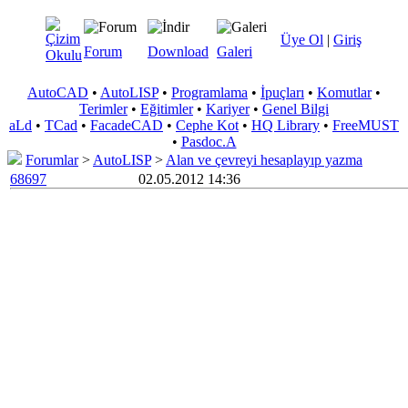
Üye Ol
|
Giriş
Forum
Download
Galeri
AutoCAD
•
AutoLISP
•
Programlama
•
İpuçları
•
Komutlar
•
Terimler
•
Eğitimler
•
Kariyer
•
Genel Bilgi
aLd
•
TCad
•
FacadeCAD
•
Cephe Kot
•
HQ Library
•
FreeMUST
•
Pasdoc.A
Forumlar
>
AutoLISP
>
Alan ve çevreyi hesaplayıp yazma
68697
02.05.2012 14:36