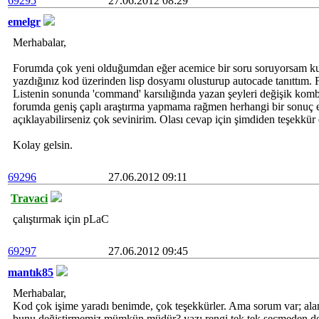
69295
27.06.2012 08:29
emelgr
Merhabalar,
Forumda çok yeni olduğumdan eğer acemice bir soru soruyorsam k
yazdığınız kod üzerinden lisp dosyamı olusturup autocade tanıttım.
Listenin sonunda 'command' karsılığında yazan şeyleri değişik ko
forumda geniş çaplı araştırma yapmama rağmen herhangi bir sonuç e
açıklayabilirseniz çok sevinirim. Olası cevap için şimdiden teşekkür
Kolay gelsin.
69296
27.06.2012 09:11
Travaci
çalıştırmak için pLaC
69297
27.06.2012 09:45
mantık85
Merhabalar,
Kod çok işime yaradı benimde, çok teşekkürler. Ama sorum var; alan
bunu değiştirmemiz mümkün müdür? yazı rengi tek tek seçmeden değiş