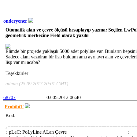
onderyener
Otomatik alan ve çevre ölçüsü hesaplayıp yazma: Seçilen LwPolyl
geometrik merkezine Field olarak yazılır
Elimde bir projede yaklaşık 5000 adet polyline var. Bunların hepsin
Sadece alanı yazıdran bir lisp buldum ama ayrı ayrı alan ve çevreleri
lisp var mı acaba?
Teşekkürler
admin (25.09.2017 20:01 GMT)
68707
03.05.2012 06:40
ProhibiT
Kod:
;|===============================================
;| pLaC: PoLyLine ALan Çevre |;