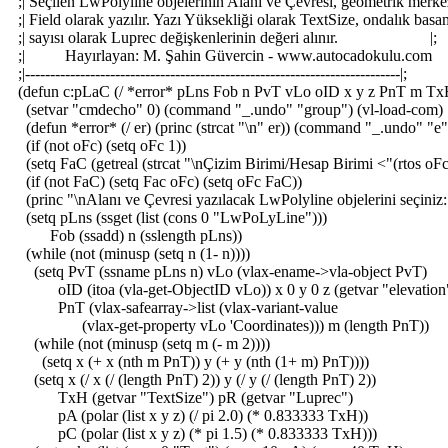
;| Seçilen LwPolyline objelerinin Alanı ve Çevresi, geometrik merk
;| Field olarak yazılır. Yazı Yüksekliği olarak TextSize, ondalık ba
;| sayısı olarak Luprec değişkenlerinin değeri alınır. |;
;| Hayırlayan: M. Şahin Güvercin - www.autocadokulu.
;|---------------------------------------------------------------------------|;
(defun c:pLaC (/ *error* pLns Fob n PvT vLo oID x y z PnT m T
(setvar "cmdecho" 0) (command "_.undo" "group") (vl-load-com)
(defun *error* (/ er) (princ (strcat "\n" er)) (command "_.undo" "e"
(if (not oFc) (setq oFc 1))
(setq FaC (getreal (strcat "\nÇizim Birimi/Hesap Birimi <"(rtos oFc
(if (not FaC) (setq Fac oFc) (setq oFc FaC))
(princ "\nAlanı ve Çevresi yazılacak LwPolyline objelerini seçiniz:
(setq pLns (ssget (list (cons 0 "LwPoLyLine")))
Fob (ssadd) n (sslength pLns))
(while (not (minusp (setq n (1- n))))
(setq PvT (ssname pLns n) vLo (vlax-ename->vla-object PvT)
oID (itoa (vla-get-ObjectID vLo)) x 0 y 0 z (getvar "elevation
PnT (vlax-safearray->list (vlax-variant-value
(vlax-get-property vLo 'Coordinates))) m (length PnT))
(while (not (minusp (setq m (- m 2))))
(setq x (+ x (nth m PnT)) y (+ y (nth (1+ m) PnT))))
(setq x (/ x (/ (length PnT) 2)) y (/ y (/ (length PnT) 2))
TxH (getvar "TextSize") pR (getvar "Luprec")
pA (polar (list x y z) (/ pi 2.0) (* 0.833333 TxH))
pC (polar (list x y z) (* pi 1.5) (* 0.833333 TxH)))