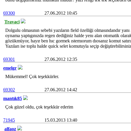
69300
27.06.2012 10:45
Travaci
Dolgulu olmasının sebebi yazıların field özelliği olmasındandır yanı 
oynama yaptıgınızda regen dediğiniz halde yenı alan otomatik olarak
gözükmüyor, hayır ben hıc gormek ıstemıorum dıosanız komut satı
Yazıları ise toplu halde quick selet komutuyla seçip değiştirebilirsini
69301
27.06.2012 12:35
emelgr
Mükemmel! Çok teşekkürler.
69302
27.06.2012 14:42
mantık85
Çok güzel oldu, çok teşekkür ederim
71945
15.03.2013 13:40
alfaoz