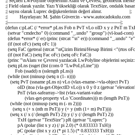
;| Seçilen LwPolyline objelerinin Alanı ve Çevresi, geometrik merk
;| Field olarak yazılır. Yazı Yüksekliği olarak TextSize, ondalık ba
;| sayısı olarak Luprec değişkenlerinin değeri alınır. |;
;| Hayırlayan: M. Şahin Güvercin - www.autocadokulu.
;|---------------------------------------------------------------------------|;
(defun c:pLaC (/ *error* pLns Fob n PvT vLo oID x y z PnT m T
(setvar "cmdecho" 0) (command "_.undo" "group") (vl-load-com)
(defun *error* (/ er) (princ (strcat "\n" er)) (command "_.undo" "e"
(if (not oFc) (setq oFc 1))
(setq FaC (getreal (strcat "\nÇizim Birimi/Hesap Birimi <"(rtos oFc
(if (not FaC) (setq Fac oFc) (setq oFc FaC))
(princ "\nAlanı ve Çevresi yazılacak LwPolyline objelerini seçiniz:
(setq pLns (ssget (list (cons 0 "LwPoLyLine")))
Fob (ssadd) n (sslength pLns))
(while (not (minusp (setq n (1- n))))
(setq PvT (ssname pLns n) vLo (vlax-ename->vla-object PvT)
oID (itoa (vla-get-ObjectID vLo)) x 0 y 0 z (getvar "elevation
PnT (vlax-safearray->list (vlax-variant-value
(vlax-get-property vLo 'Coordinates))) m (length PnT))
(while (not (minusp (setq m (- m 2))))
(setq x (+ x (nth m PnT)) y (+ y (nth (1+ m) PnT))))
(setq x (/ x (/ (length PnT) 2)) y (/ y (/ (length PnT) 2))
TxH (getvar "TextSize") pR (getvar "Luprec")
pA (polar (list x y z) (/ pi 2.0) (* 0.833333 TxH))
pC (polar (list x y z) (* pi 1.5) (* 0.833333 TxH)))