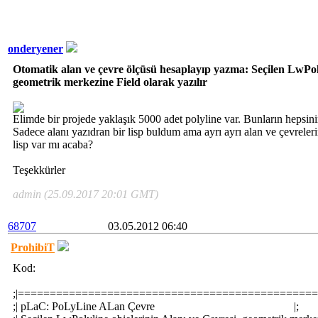
onderyener
Otomatik alan ve çevre ölçüsü hesaplayıp yazma: Seçilen LwPolyl
geometrik merkezine Field olarak yazılır
Elimde bir projede yaklaşık 5000 adet polyline var. Bunların hepsin
Sadece alanı yazıdran bir lisp buldum ama ayrı ayrı alan ve çevreleri
lisp var mı acaba?
Teşekkürler
admin (25.09.2017 20:01 GMT)
68707
03.05.2012 06:40
ProhibiT
Kod:
;|===============================================
;| pLaC: PoLyLine ALan Çevre |;