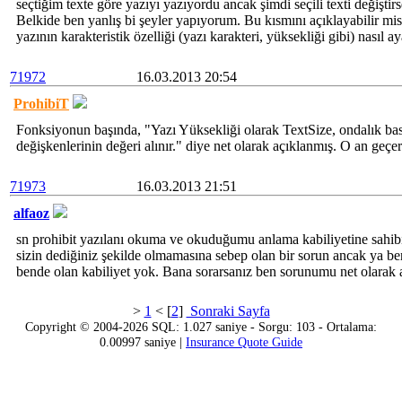
seçtiğim texte göre yazıyı yazıyordu ancak şimdi seçili texti değiştir
Belkide ben yanlış bi şeyler yapıyorum. Bu kısmını açıklayabilir mis
yazının karakteristik özelliği (yazı karakteri, yüksekliği gibi) nasıl ay
71972
16.03.2013 20:54
ProhibiT
Fonksiyonun başında, "Yazı Yüksekliği olarak TextSize, ondalık ba
değişkenlerinin değeri alınır." diye net olarak açıklanmış. O an geçerl
71973
16.03.2013 21:51
alfaoz
sn prohibit yazılanı okuma ve okuduğumu anlama kabiliyetine sahib
sizin dediğiniz şekilde olmamasına sebep olan bir sorun ancak ya b
bende olan kabiliyet yok. Bana sorarsanız ben sorunumu net olarak a
>
1
< [
2
]
Sonraki Sayfa
Copyright © 2004-2026 SQL: 1.027 saniye - Sorgu: 103 - Ortalama:
0.00997 saniye |
Insurance Quote Guide