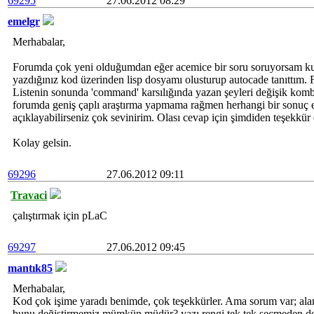
69295
27.06.2012 08:29
emelgr
Merhabalar,
Forumda çok yeni olduğumdan eğer acemice bir soru soruyorsam k
yazdığınız kod üzerinden lisp dosyamı olusturup autocade tanıttım.
Listenin sonunda 'command' karsılığında yazan şeyleri değişik ko
forumda geniş çaplı araştırma yapmama rağmen herhangi bir sonuç e
açıklayabilirseniz çok sevinirim. Olası cevap için şimdiden teşekkür
Kolay gelsin.
69296
27.06.2012 09:11
Travaci
çalıştırmak için pLaC
69297
27.06.2012 09:45
mantık85
Merhabalar,
Kod çok işime yaradı benimde, çok teşekkürler. Ama sorum var; alan
bunu değiştirmemiz mümkün müdür? yazı rengi tek tek seçmeden değiş