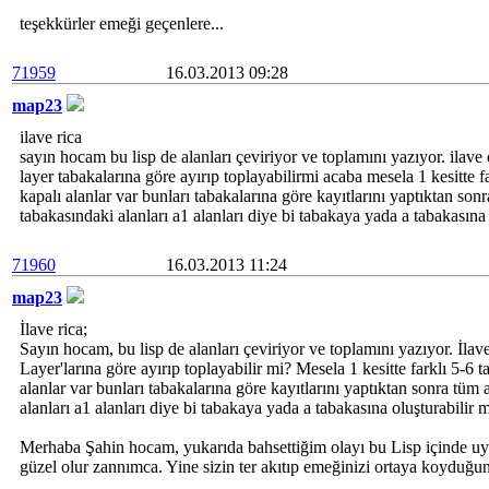
teşekkürler emeği geçenlere...
71959
16.03.2013 09:28
map23
ilave rica
sayın hocam bu lisp de alanları çeviriyor ve toplamını yazıyor. ilave
layer tabakalarına göre ayırıp toplayabilirmi acaba mesela 1 kesitte f
kapalı alanlar var bunları tabakalarına göre kayıtlarını yaptıktan son
tabakasındaki alanları a1 alanları diye bi tabakaya yada a tabakasına o
71960
16.03.2013 11:24
map23
İlave rica;
Sayın hocam, bu lisp de alanları çeviriyor ve toplamını yazıyor. İlav
Layer'larına göre ayırıp toplayabilir mi? Mesela 1 kesitte farklı 5-6 t
alanlar var bunları tabakalarına göre kayıtlarını yaptıktan sonra tüm 
alanları a1 alanları diye bi tabakaya yada a tabakasına oluşturabilir m
Merhaba Şahin hocam, yukarıda bahsettiğim olayı bu Lisp içinde uygu
güzel olur zannımca. Yine sizin ter akıtıp emeğinizi ortaya koyduğun