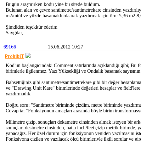
Bugün araştırırken kodu yine bu sitede buldum.
Bulunan alan ve çevre santimetre/santimetrekare cinsinden yazdırılıy
m2/mtül ve yüzde basamaklı olaarak yazdırmak için örn: 5,36 m2 8,08
Şimdiden teşekkür ederim
Saygılar,
69166
15.06.2012 10:27
ProhibiT
Kod'un başlangıcındaki Comment satırlarında açıklandığı gibi; Bu f
birimlerle ilgilenmez. Yazı Yüksekliği ve Ondalık basamak sayısının 
Bahsettiğiniz gibi santimetre/santimetrekare gibi bir değer hesapl
ve "Drawing Unit Kare" birimlerinde değerleri hesaplar ve field'lere 
yazdırmadık.
Doğru soru; "Santimetre biriminde çizdim, metre biriminde yazdırma
Cevap ta; "Fonksiyonun amaçları arasında böyle birim transformasy
Milimetre çizip, sonuçları dekametre cinsinden almak isteyen bir ark
sonuçları desimetre cinsinden, hatta inch/feet çizip metrik birimde, y
yapacağız. Her özel durum için fonksiyonun yeniden yazılmasını ist
Fonksiyona çizilen ve yazılacak ölçü birimleriyle ilgili sorular ve gir