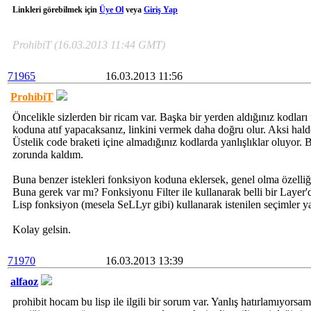
Linkleri görebilmek için
Üye Ol
veya
Giriş Yap
ProhibiT (16.03.2013 11:44 GMT)
71965
16.03.2013 11:56
ProhibiT
Öncelikle sizlerden bir ricam var. Başka bir yerden aldığınız kodlar
koduna atıf yapacaksanız, linkini vermek daha doğru olur. Aksi hal
Üstelik code braketi içine almadığınız kodlarda yanlışlıklar oluyor
zorunda kaldım.
Buna benzer istekleri fonksiyon koduna eklersek, genel olma özelliğ
Buna gerek var mı? Fonksiyonu Filter ile kullanarak belli bir Layer'da
Lisp fonksiyon (mesela SeLLyr gibi) kullanarak istenilen seçimler yap
Kolay gelsin.
71970
16.03.2013 13:39
alfaoz
prohibit hocam bu lisp ile ilgili bir sorum var. Yanlış hatırlamıyors