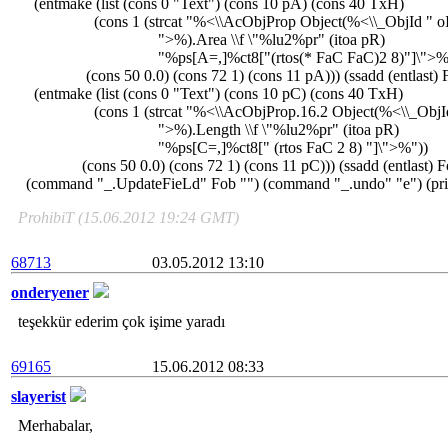
(entmake (list (cons 0 "Text") (cons 10 pA) (cons 40 TxH)
(cons 1 (strcat "%<\\AcObjProp Object(%<\\_ObjId " o
">%).Area \\f \"%lu2%pr" (itoa pR)
"%ps[A=,]%ct8["(rtos(* FaC FaC)2 8)"]\">%"
(cons 50 0.0) (cons 72 1) (cons 11 pA))) (ssadd (entlast) 
(entmake (list (cons 0 "Text") (cons 10 pC) (cons 40 TxH)
(cons 1 (strcat "%<\\AcObjProp.16.2 Object(%<\\_ObjId
">%).Length \\f \"%lu2%pr" (itoa pR)
"%ps[C=,]%ct8[" (rtos FaC 2 8) "]\">%"))
(cons 50 0.0) (cons 72 1) (cons 11 pC))) (ssadd (entlast) F
(command "_.UpdateFieLd" Fob "") (command "_.undo" "e") (pri
ProhibiT (15.06.2012 19:24 GMT)
68713
03.05.2012 13:10
onderyener
teşekkür ederim çok işime yaradı
69165
15.06.2012 08:33
slayerist
Merhabalar,