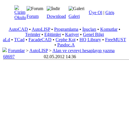
Üye Ol
|
Giriş
Forum
Download
Galeri
AutoCAD
•
AutoLISP
•
Programlama
•
İpuçları
•
Komutlar
•
Terimler
•
Eğitimler
•
Kariyer
•
Genel Bilgi
aLd
•
TCad
•
FacadeCAD
•
Cephe Kot
•
HQ Library
•
FreeMUST
•
Pasdoc.A
Forumlar
>
AutoLISP
>
Alan ve çevreyi hesaplayıp yazma
68697
02.05.2012 14:36