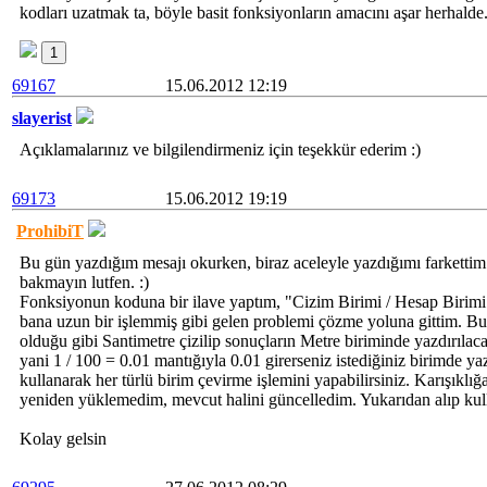
kodları uzatmak ta, böyle basit fonksiyonların amacını aşar herhalde.
1
69167
15.06.2012 12:19
slayerist
Açıklamalarınız ve bilgilendirmeniz için teşekkür ederim :)
69173
15.06.2012 19:19
ProhibiT
Bu gün yazdığım mesajı okurken, biraz aceleyle yazdığımı farketti
bakmayın lutfen. :)
Fonksiyonun koduna bir ilave yaptım, "Cizim Birimi / Hesap Birimi" 
bana uzun bir işlemmiş gibi gelen problemi çözme yoluna gittim. Bu
olduğu gibi Santimetre çizilip sonuçların Metre biriminde yazdırıl
yani 1 / 100 = 0.01 mantığıyla 0.01 girerseniz istediğiniz birimde ya
kullanarak her türlü birim çevirme işlemini yapabilirsiniz. Karışıkl
yeniden yüklemedim, mevcut halini güncelledim. Yukarıdan alıp kulla
Kolay gelsin