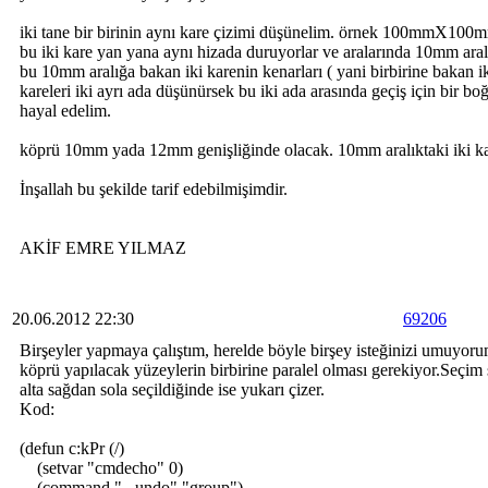
iki tane bir birinin aynı kare çizimi düşünelim. örnek 100mmX100
bu iki kare yan yana aynı hizada duruyorlar ve aralarında 10mm aral
bu 10mm aralığa bakan iki karenin kenarları ( yani birbirine bakan ik
kareleri iki ayrı ada düşünürsek bu iki ada arasında geçiş için bir 
hayal edelim.
köprü 10mm yada 12mm genişliğinde olacak. 10mm aralıktaki iki ka
İnşallah bu şekilde tarif edebilmişimdir.
AKİF EMRE YILMAZ
20.06.2012 22:30
69206
Birşeyler yapmaya çalıştım, herelde böyle birşey isteğinizi umuyorum
köprü yapılacak yüzeylerin birbirine paralel olması gerekiyor.Seçim
alta sağdan sola seçildiğinde ise yukarı çizer.
Kod:
(defun c:kPr (/)
(setvar "cmdecho" 0)
(command "_.undo" "group")