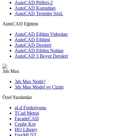
AutoCAD Püfleri-2
AutoCAD Komutları
AutoCAD Terimler Sözl.
AutoCAD Eğitimi
AutoCAD Eğitim Videoları
AutoCAD Eğitimi
AutoCAD Dersleri
AutoCAD Eğitim Notları
AutoCAD 3 Boyut Dersleri
3ds Max
3ds Max Nedir?
3ds Max Model ve Çizim
Özel Yazılımlar
aLd Fonksiyonu
TCad Metraj
FacadeCAD
Cephe Kot
HQ Library
FreeMUST