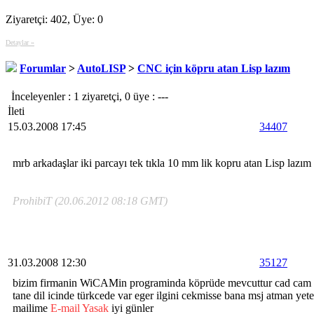
Ziyaretçi: 402, Üye: 0
Detaylar »
Forumlar
>
AutoLISP
>
CNC için köpru atan Lisp lazım
İnceleyenler : 1 ziyaretçi, 0 üye : ---
İleti
15.03.2008 17:45
34407
mrb arkadaşlar iki parcayı tek tıkla 10 mm lik kopru atan Lisp lazım 
ProhibiT (20.06.2012 08:18 GMT)
31.03.2008 12:30
35127
bizim firmanin WiCAMin programinda köprüde mevcuttur cad cam y
tane dil icinde türkcede var eger ilgini cekmisse bana msj atman yete
mailime
E-mail Yasak
iyi günler