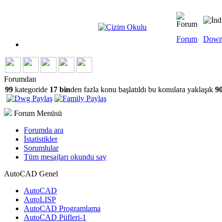
Forum
Down
Forumdan
99
kategoride
17 bin
den fazla konu başlatıldı bu konulara yaklaşık
90
Forum Menüsü
Forumda ara
İstatistikler
Sorumlular
Tüm mesajları okundu say
AutoCAD Genel
AutoCAD
AutoLISP
AutoCAD Programlama
AutoCAD Püfleri-1