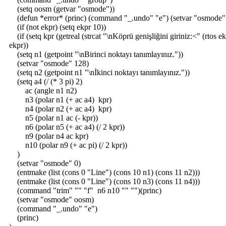
(setq oosm (getvar "osmode"))
(defun *error* (princ) (command "_.undo" "e") (setvar "osmode"
(if (not ekpr) (setq ekpr 10))
(if (setq kpr (getreal (strcat "\nKöprü genişliğini giriniz:<" (rtos ek
ekpr))
(setq n1 (getpoint "\nBirinci noktayı tanımlayınız."))
(setvar "osmode" 128)
(setq n2 (getpoint n1 "\nİkinci noktayı tanımlayınız."))
(setq a4 (/ (* 3 pi) 2)
ac (angle n1 n2)
n3 (polar n1 (+ ac a4) kpr)
n4 (polar n2 (+ ac a4) kpr)
n5 (polar n1 ac (- kpr))
n6 (polar n5 (+ ac a4) (/ 2 kpr))
n9 (polar n4 ac kpr)
n10 (polar n9 (+ ac pi) (/ 2 kpr))
)
(setvar "osmode" 0)
(entmake (list (cons 0 "Line") (cons 10 n1) (cons 11 n2)))
(entmake (list (cons 0 "Line") (cons 10 n3) (cons 11 n4)))
(command "trim" "" "f" n6 n10 "" "")(princ)
(setvar "osmode" oosm)
(command "_.undo" "e")
(princ)