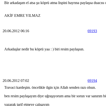
Bir arkadaşım el atsa şu köprü atma lispini hayrına paylaşsa duacısı
AKİF EMRE YILMAZ
20.06.2012 06:16
69193
Arkadaşlar nedir bu köprü yaa : ) biri resim paylaşsın.
20.06.2012 07:02
69194
Travaci kardeşim. öncelikle ilgin için Allah senden razı olsun.
ben resim paylaşayım diye uğraşıyorum ama bir sorun var sanırım b
yazarak tarif etmeye çalışayım