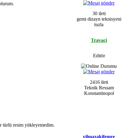
 olurum.
30 ileti
gemi dizayn teknisyeni
tuzla
Travaci
Editör
2416 ileti
Teknik Ressam
Konstantinopol
ir türlü resim yükleyemedim.
yilmazakifemre