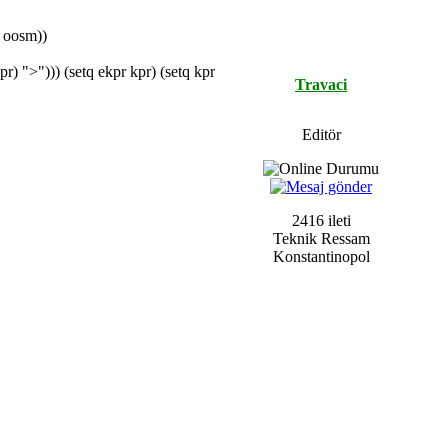
 oosm))
pr) ">"))) (setq ekpr kpr) (setq kpr
Travaci
Editör
2416 ileti
Teknik Ressam
Konstantinopol