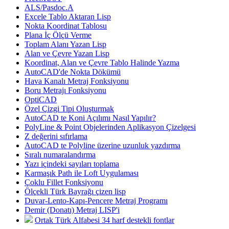
ALS/Pasdoc.A
Excele Tablo Aktaran Lisp
Nokta Koordinat Tablosu
Plana İç Ölçü Verme
Toplam Alanı Yazan Lisp
Alan ve Çevre Yazan Lisp
Koordinat, Alan ve Çevre Tablo Halinde Yazma
AutoCAD'de Nokta Dökümü
Hava Kanalı Metraj Fonksiyonu
Boru Metrajı Fonksiyonu
OptiCAD
Özel Çizgi Tipi Oluşturmak
AutoCAD te Koni Açılımı Nasıl Yapılır?
PolyLine & Point Objelerinden Aplikasyon Çizelgesi
Z değerini sıfırlama
AutoCAD te Polyline üzerine uzunluk yazdırma
Sıralı numaralandırma
Yazı içindeki sayıları toplama
Karmaşık Path ile Loft Uygulaması
Çoklu Fillet Fonksiyonu
Ölçekli Türk Bayrağı çizen lisp
Duvar-Lento-Kapı-Pencere Metraj Programı
Demir (Donatı) Metraj LISP'i
Ortak Türk Alfabesi 34 harf destekli fontlar