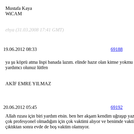
Mustafa Kaya
WiCAM
ehya (31.03.2008 17:41 GMT)
19.06.2012 08:33
69188
ya şu köprü atma lispi banada lazım. elinde hazır olan kimse yokmu 
yardımcı olunuz lütfen
AKİF EMRE YILMAZ
20.06.2012 05:45
69192
Allah rızası için biri yardım etsin. ben her akşam kendim uğraşıp y
çok profesyonel olmadığım için çok vaktimi alıyor ve benimde vakt
çıktıktan sonra evde de boş vaktim olamıyor.